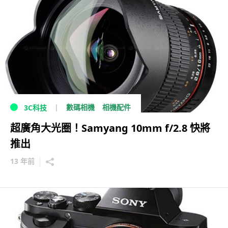
數碼相機
相機配件
3C科技
超廣角大光圈！Samyang 10mm f/2.8 快將
推出
13 年前