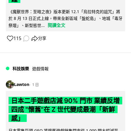
《魔獸世界：至暗之夜》版本更新 12.1「烏拉特克的詛咒」將
於 8 月 13 日正式上線，帶來全新區域「盤蛇島」、地城「毒牙
閱讀全文
祭壇」、新型態世...
115
分享
科技娛樂
遊戲情報
Lawton
1 日
日本二手遊戲店減 90% 門市 業績反增
四成 "懷舊"在 Z 世代變成最潮「新鮮
感」
日本零售巨頭 GEO 將懷舊遊戲銷售門市從 1,000 間大幅減至