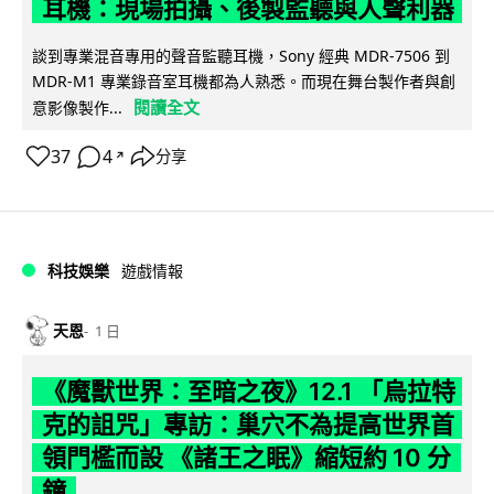
耳機：現場拍攝、後製監聽與人聲利器
談到專業混音專用的聲音監聽耳機，Sony 經典 MDR-7506 到
MDR-M1 專業錄音室耳機都為人熟悉。而現在舞台製作者與創
閱讀全文
意影像製作...
37
4
分享
↗
科技娛樂
遊戲情報
天恩
1 日
《魔獸世界：至暗之夜》12.1 「烏拉特
克的詛咒」專訪：巢穴不為提高世界首
領門檻而設 《諸王之眠》縮短約 10 分
鐘