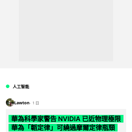
人工智能
Lawton
1 日
華為科學家警告 NVIDIA 已近物理極限
華為「韜定律」可繞過摩爾定律瓶頸