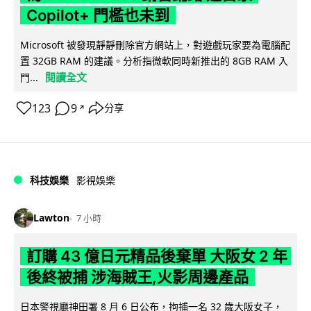
Copilot+ 門檻也未到
Microsoft 被發現靜靜刪除官方網站上，對遊戲玩家要為電腦配
置 32GB RAM 的建議。分析指微軟同時新推出的 8GB RAM 入
閱讀全文
門...
123
9
分享
↗
科技娛樂
影視娛樂
Lawton
7 小時
訂購 43 億日元精品後棄單 大阪女 2 年
後終被捕 涉海賊王,火影周邊產品
日本警視廳神田署 8 月 6 日公布，拘捕一名 32 歲大阪女子，