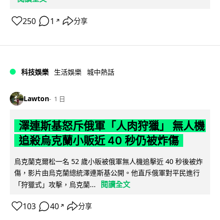
250
1
分享
↗
科技娛樂
生活娛樂
城中熱話
Lawton
1 日
澤連斯基怒斥俄軍「人肉狩獵」 無人機
追殺烏克蘭小販近 40 秒仍被炸傷
烏克蘭克爾松一名 52 歲小販被俄軍無人機追擊近 40 秒後被炸
傷，影片由烏克蘭總統澤連斯基公開。他直斥俄軍對平民進行
閱讀全文
「狩獵式」攻擊，烏克蘭...
103
40
分享
↗