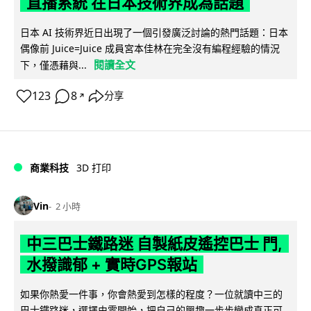
直播系統 在日本技術界成為話題
日本 AI 技術界近日出現了一個引發廣泛討論的熱門話題：日本
偶像前 Juice=Juice 成員宮本佳林在完全沒有編程經驗的情況
閱讀全文
下，僅憑藉與...
123
8
分享
↗
商業科技
3D 打印
Vin
2 小時
中三巴士鐵路迷 自製紙皮遙控巴士 門,
水撥識郁 + 實時GPS報站
如果你熱愛一件事，你會熱愛到怎樣的程度？一位就讀中三的
巴士鐵路迷，選擇由零開始，把自己的興趣一步步變成真正可