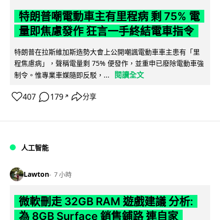
特朗普嘲電動車主有里程病 剩 75% 電
量即焦慮發作 狂言一手終結電車指令
特朗普在拉斯維加斯造勢大會上公開嘲諷電動車車主患有「里
程焦慮病」，聲稱電量剩 75% 便發作，並重申已廢除電動車強
閱讀全文
制令。惟專業車媒隨即反駁，...
407
179
分享
↗
人工智能
Lawton
7 小時
微軟刪走 32GB RAM 遊戲建議 分析:
為 8GB Surface 銷售鋪路 連自家