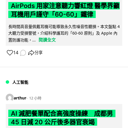
AirPods 用家注意聽力響紅燈 醫學界籲
耳機用戶謹守「60-60」鐵律
長時間高音量佩戴耳機可能導致永久性噪音性聽損。本文盤點 4
大聽力受損警號，介紹科學護耳的「60-60 原則」及 Apple 內
閱讀全文
置防護功能，...
14
分享
人工智能
arthur
12 小時
AI 減肥餐單配合高強度操練 成都男
45 日減 20 公斤後多器官衰竭