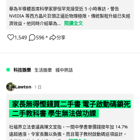
華為半導體首席科學家廖恒罕見接受近 5 小時專訪，警告
NVIDIA 等西方晶片巨頭正逼近物理極限，傳統製程升級已失經
閱讀全文
濟效益。他同時介紹華為...
1,549
596
分享
↗
科技娛樂
生活娛樂
城中熱話
Lawton
1 日
家長無得慳錢買二手書 電子啟動碼鎖死
二手教科書 學生無法做功課
社福界立法會議員陳文宜指，一間中學書單價錢按年加 14.7%
遠超通漲，令家長難以負擔。而且電子教材啟動碼這項設計，