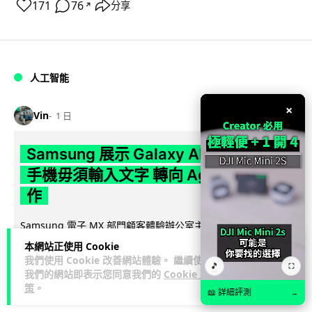
171
76
分享
↗
人工智能
×
Vin
1 日
Samsung 展示 Galaxy AI 新方向 未來
手機毋須輸入文字 轉向 Agent 全自動操
作
Samsung 電子 MX 部門顧客體驗辦公室主管兼副總裁 Jay Kim
閱讀全
表示，品牌正推動 Galaxy AI 邁向全自動化 Agent...
本網站正使用 Cookie
文
我們使用 Cookie 改善網站體驗。 繼續使用
🎵
⛶
我們的網站即表示您同意我們的
Cookie 政
策
。
28
4
分享
↗
📖 詳細評測
→