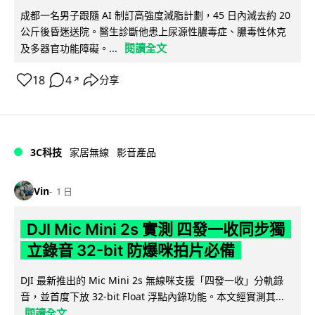
成都一名男子跟隨 AI 制訂高強度減脂計劃，45 日內減去約 20
公斤後昏迷送院。醫生診斷他患上尿源性膿毒症、膿毒性休克
閱讀全文
及多器官功能障礙。...
18
4
分享
↗
3C科技
家居無線
影音產品
Vin
1 日
DJI Mic Mini 2s 實測 四發一收同步獨
立錄音 32-bit 防爆咪拍片必備
DJI 最新推出的 Mic Mini 2s 無線咪支援「四發一收」分軌錄
音，並首度下放 32-bit Float 浮點內錄功能。本文經實測其...
閱讀全文