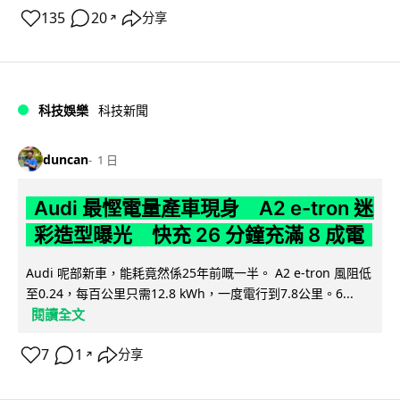
135
20
分享
↗
科技娛樂
科技新聞
duncan
1 日
Audi 最慳電量產車現身 A2 e-tron 迷
彩造型曝光 快充 26 分鐘充滿 8 成電
Audi 呢部新車，能耗竟然係25年前嘅一半。 A2 e-tron 風阻低
至0.24，每百公里只需12.8 kWh，一度電行到7.8公里。6...
閱讀全文
7
1
分享
↗