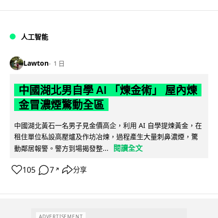
人工智能
Lawton
1 日
中國湖北男自學 AI 「煉金術」 屋內煉
金冒濃煙驚動全區
中國湖北黃石一名男子見金價高企，利用 AI 自學提煉黃金，在
租住單位私設高壓爐及作坊冶煉，過程產生大量刺鼻濃煙，驚
閱讀全文
動鄰居報警。警方到場揭發整...
105
7
分享
↗
ADVERTISEMENT