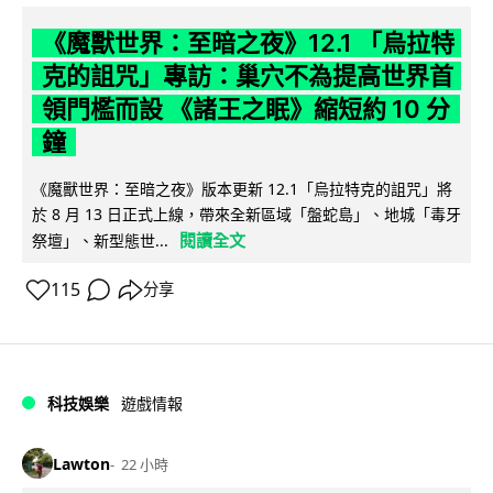
《魔獸世界：至暗之夜》12.1 「烏拉特
克的詛咒」專訪：巢穴不為提高世界首
領門檻而設 《諸王之眠》縮短約 10 分
鐘
《魔獸世界：至暗之夜》版本更新 12.1「烏拉特克的詛咒」將
於 8 月 13 日正式上線，帶來全新區域「盤蛇島」、地城「毒牙
閱讀全文
祭壇」、新型態世...
115
分享
科技娛樂
遊戲情報
Lawton
22 小時