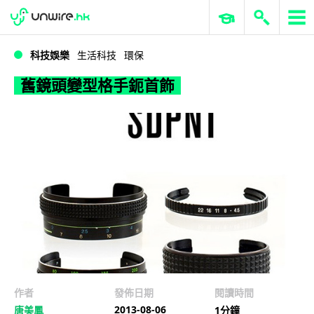
WWDC 2026
GenAI 與雲端科技專區
ERP 與商業 AI
舊鏡頭變型格手鈪首飾
科技娛樂
生活科技
環保
舊鏡頭變型格手鈪首飾
作者
發佈日期
閱讀時間
2013-08-06
唐美鳳
1分鐘