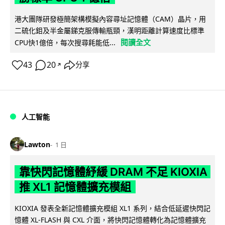
港大團隊研發極簡架構模擬內容尋址記憶體（CAM）晶片，用
二硫化鉬及半金屬銻克服傳輸瓶頸，漢明距離計算速度比標準
閱讀全文
CPU快1億倍，每次搜尋耗能低...
43
20
分享
↗
人工智能
Lawton
1 日
靠快閃記憶體紓緩 DRAM 不足 KIOXIA
推 XL1 記憶體擴充模組
KIOXIA 發表全新記憶體擴充模組 XL1 系列，結合低延遲快閃記
憶體 XL-FLASH 與 CXL 介面，將快閃記憶體轉化為記憶體擴充