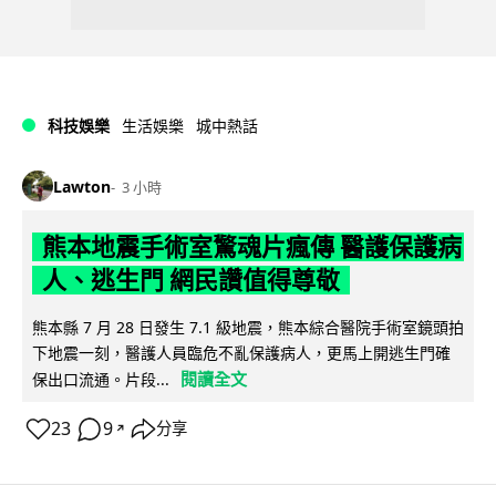
科技娛樂
生活娛樂
城中熱話
Lawton
3 小時
熊本地震手術室驚魂片瘋傳 醫護保護病
人、逃生門 網民讚值得尊敬
熊本縣 7 月 28 日發生 7.1 級地震，熊本綜合醫院手術室鏡頭拍
下地震一刻，醫護人員臨危不亂保護病人，更馬上開逃生門確
閱讀全文
保出口流通。片段...
23
9
分享
↗