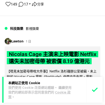
149
17
分享
↗
科技娛樂
影視娛樂
Lawton
1 日
Nicolas Cage 主演未上映電影 Netflix
遺失未加密母帶 被索償 8.19 億港元
【唔見未加密母帶咁大件事】Netflix 洛杉磯辦公室被竊，未上
映的 Nicolas Cage 電影《Fortitude》母帶亦告失蹤。電影...
閱讀全文
本網站正使用 Cookie
我們使用 Cookie 改善網站體驗。 繼續使用
我們的網站即表示您同意我們的
Cookie 政
184
10
分享
↗
策
。