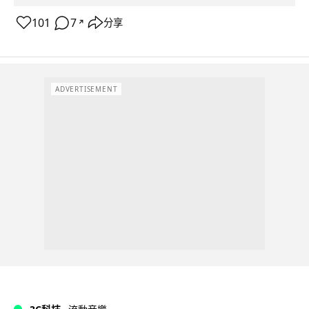
101
7
分享
↗
ADVERTISEMENT