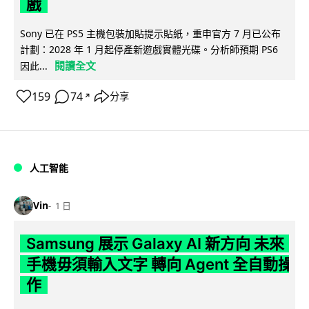
戲
Sony 已在 PS5 主機包裝加貼提示貼紙，重申官方 7 月已公布
計劃：2028 年 1 月起停產新遊戲實體光碟。分析師預期 PS6
閱讀全文
因此...
159
74
分享
↗
人工智能
Vin
1 日
Samsung 展示 Galaxy AI 新方向 未來
手機毋須輸入文字 轉向 Agent 全自動操
作