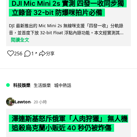
DJI Mic Mini 2s 實測 四發一收同步獨
立錄音 32-bit 防爆咪拍片必備
DJI 最新推出的 Mic Mini 2s 無線咪支援「四發一收」分軌錄
音，並首度下放 32-bit Float 浮點內錄功能。本文經實測其...
閱讀全文
256
1
分享
↗
科技娛樂
生活娛樂
城中熱話
Lawton
20 小時
澤連斯基怒斥俄軍「人肉狩獵」 無人機
追殺烏克蘭小販近 40 秒仍被炸傷