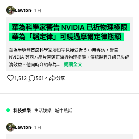
Lawton
1 日
華為科學家警告 NVIDIA 已近物理極限
華為「韜定律」可繞過摩爾定律瓶頸
華為半導體首席科學家廖恒罕見接受近 5 小時專訪，警告
NVIDIA 等西方晶片巨頭正逼近物理極限，傳統製程升級已失經
閱讀全文
濟效益。他同時介紹華為...
1,512
561
分享
↗
科技娛樂
生活娛樂
城中熱話
Lawton
1 日