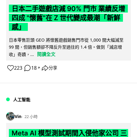
日本二手遊戲店減 90% 門市 業績反增
四成 "懷舊"在 Z 世代變成最潮「新鮮
感」
日本零售巨頭 GEO 將懷舊遊戲銷售門市從 1,000 間大幅減至
99 間，但銷售額卻不降反升至過往的 1.4 倍。做到「減店增
閱讀全文
收」奇蹟，...
223
18
分享
↗
人工智能
Vin
22 小時
Meta AI 模型測試期間入侵他家公司 三