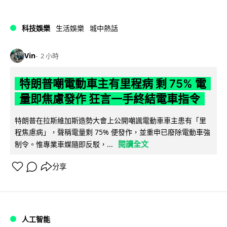
科技娛樂
生活娛樂
城中熱話
Vin
2 小時
特朗普嘲電動車主有里程病 剩 75% 電
量即焦慮發作 狂言一手終結電車指令
特朗普在拉斯維加斯造勢大會上公開嘲諷電動車車主患有「里
程焦慮病」，聲稱電量剩 75% 便發作，並重申已廢除電動車強
閱讀全文
制令。惟專業車媒隨即反駁，...
分享
人工智能