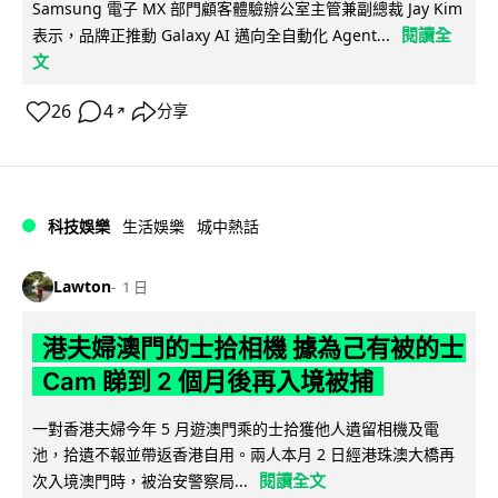
Samsung 電子 MX 部門顧客體驗辦公室主管兼副總裁 Jay Kim
閱讀全
表示，品牌正推動 Galaxy AI 邁向全自動化 Agent...
文
26
4
分享
↗
科技娛樂
生活娛樂
城中熱話
Lawton
1 日
港夫婦澳門的士拾相機 據為己有被的士
Cam 睇到 2 個月後再入境被捕
一對香港夫婦今年 5 月遊澳門乘的士拾獲他人遺留相機及電
池，拾遺不報並帶返香港自用。兩人本月 2 日經港珠澳大橋再
閱讀全文
次入境澳門時，被治安警察局...