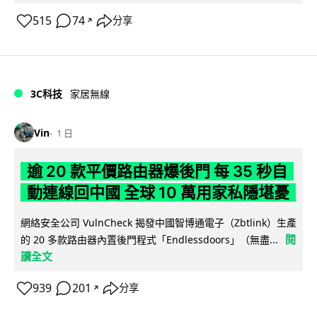
515
74
分享
↗
3C科技
家居無線
Vin
1 日
逾 20 款平價路由器爆後門 每 35 秒自
動連線回中國 全球 10 萬用家私隱堪憂
網絡安全公司 VulnCheck 揭發中國智博通電子（Zbtlink）生產
閱
的 20 多款路由器內置後門程式「Endlessdoors」（無盡...
讀全文
939
201
分享
↗