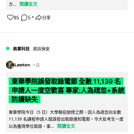
閱讀全文
方...
85
5
分享
↗
商業科技
資訊保安
Lawton
1 日
東華學院誤發取錄電郵 全數 11,139 名
申請人一度空歡喜 專家:人為疏忽+系統
防護缺失
東華學院今日（5 日）大學聯招放榜之際，因人為疏忽向全數
11,139 名課程申請人錯誤發出取錄通知電郵，令大批考生一度
閱讀全文
以為獲得學位取錄，事...