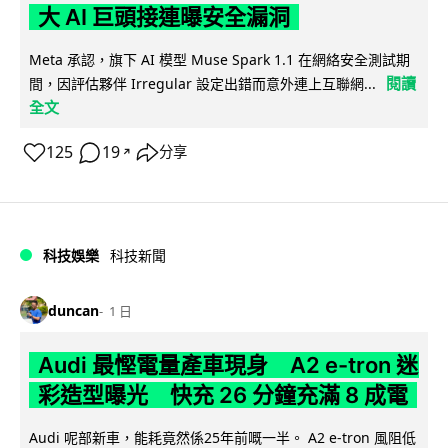
大 AI 巨頭接連曝安全漏洞
Meta 承認，旗下 AI 模型 Muse Spark 1.1 在網絡安全測試期
閱讀
間，因評估夥伴 Irregular 設定出錯而意外連上互聯網...
全文
125
19
分享
↗
科技娛樂
科技新聞
duncan
1 日
Audi 最慳電量產車現身 A2 e-tron 迷
彩造型曝光 快充 26 分鐘充滿 8 成電
Audi 呢部新車，能耗竟然係25年前嘅一半。 A2 e-tron 風阻低