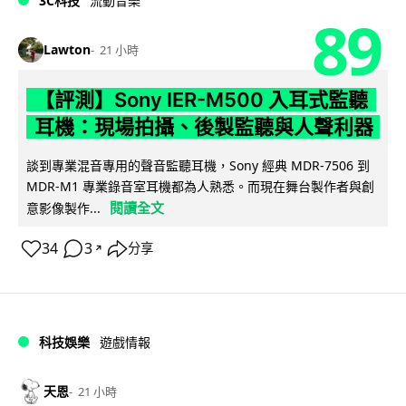
3C科技
流動音樂
89
Lawton
21 小時
【評測】Sony IER-M500 入耳式監聽
耳機：現場拍攝、後製監聽與人聲利器
談到專業混音專用的聲音監聽耳機，Sony 經典 MDR-7506 到
MDR-M1 專業錄音室耳機都為人熟悉。而現在舞台製作者與創
閱讀全文
意影像製作...
34
3
分享
↗
科技娛樂
遊戲情報
天恩
21 小時