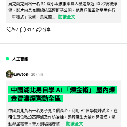
烏克蘭克爾松一名 52 歲小販被俄軍無人機追擊近 40 秒後被炸
傷，影片由烏克蘭總統澤連斯基公開。他直斥俄軍對平民進行
閱讀全文
「狩獵式」攻擊，烏克蘭...
97
31
分享
↗
人工智能
Lawton
20 小時
中國湖北男自學 AI 「煉金術」 屋內煉
金冒濃煙驚動全區
中國湖北黃石一名男子見金價高企，利用 AI 自學提煉黃金，在
租住單位私設高壓爐及作坊冶煉，過程產生大量刺鼻濃煙，驚
閱讀全文
動鄰居報警。警方到場揭發整...