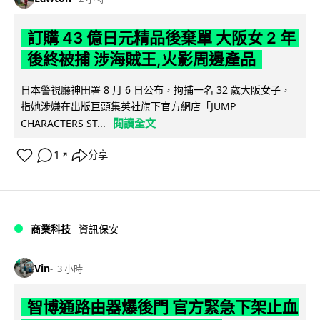
訂購 43 億日元精品後棄單 大阪女 2 年
後終被捕 涉海賊王,火影周邊產品
日本警視廳神田署 8 月 6 日公布，拘捕一名 32 歲大阪女子，
指她涉嫌在出版巨頭集英社旗下官方網店「JUMP
閱讀全文
CHARACTERS ST...
1
分享
↗
商業科技
資訊保安
Vin
3 小時
智博通路由器爆後門 官方緊急下架止血