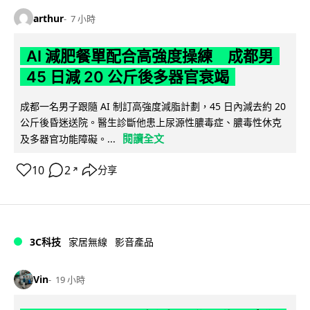
arthur
7 小時
AI 減肥餐單配合高強度操練 成都男
45 日減 20 公斤後多器官衰竭
成都一名男子跟隨 AI 制訂高強度減脂計劃，45 日內減去約 20
公斤後昏迷送院。醫生診斷他患上尿源性膿毒症、膿毒性休克
閱讀全文
及多器官功能障礙。...
10
2
分享
↗
3C科技
家居無線
影音產品
Vin
19 小時