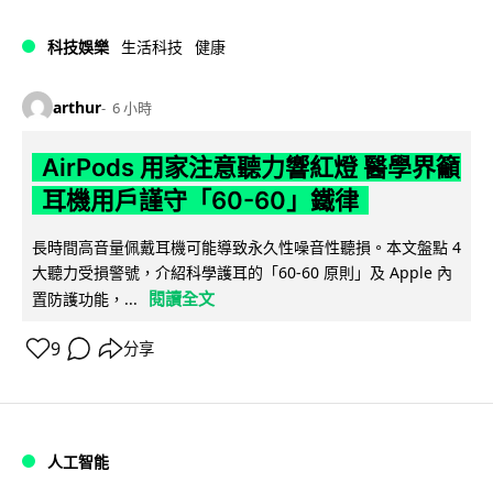
科技娛樂
生活科技
健康
arthur
6 小時
AirPods 用家注意聽力響紅燈 醫學界籲
耳機用戶謹守「60-60」鐵律
長時間高音量佩戴耳機可能導致永久性噪音性聽損。本文盤點 4
大聽力受損警號，介紹科學護耳的「60-60 原則」及 Apple 內
閱讀全文
置防護功能，...
9
分享
人工智能