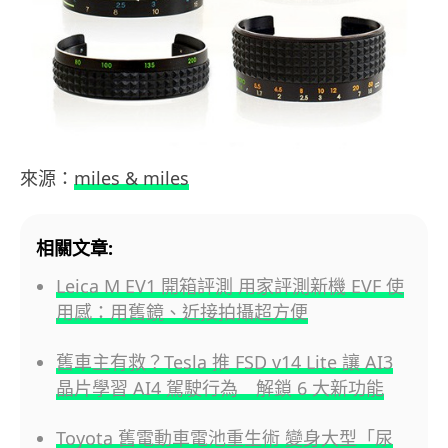
來源：
miles & miles
相關文章:
Leica M EV1 開箱評測 用家評測新機 EVF 使
用感：用舊鏡、近接拍攝超方便
舊車主有救？Tesla 推 FSD v14 Lite 讓 AI3
晶片學習 AI4 駕駛行為 解鎖 6 大新功能
Toyota 舊電動車電池重生術 變身大型「尿