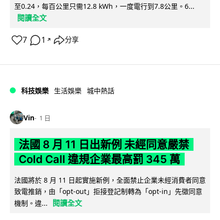
至0.24，每百公里只需12.8 kWh，一度電行到7.8公里。6...
閱讀全文
7
1
分享
↗
科技娛樂
生活娛樂
城中熱話
Vin
1 日
法國 8 月 11 日出新例 未經同意嚴禁
Cold Call 違規企業最高罰 345 萬
法國將於 8 月 11 日起實施新例，全面禁止企業未經消費者同意
致電推銷，由「opt-out」拒接登記制轉為「opt-in」先徵同意
閱讀全文
機制。違...