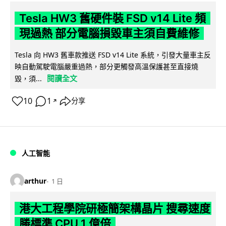
Tesla HW3 舊硬件裝 FSD v14 Lite 頻
現過熱 部分電腦損毀車主須自費維修
Tesla 向 HW3 舊車款推送 FSD v14 Lite 系統，引發大量車主反
映自動駕駛電腦嚴重過熱，部分更觸發高溫保護甚至直接燒
閱讀全文
毀，須...
10
1
分享
↗
人工智能
arthur
1 日
港大工程學院研極簡架構晶片 搜尋速度
勝標準 CPU 1 億倍