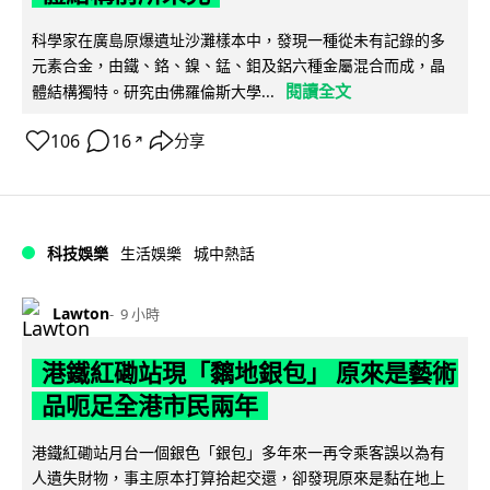
科學家在廣島原爆遺址沙灘樣本中，發現一種從未有記錄的多
元素合金，由鐵、鉻、鎳、錳、鉬及鋁六種金屬混合而成，晶
閱讀全文
體結構獨特。研究由佛羅倫斯大學...
106
16
分享
↗
科技娛樂
生活娛樂
城中熱話
Lawton
9 小時
港鐵紅磡站現「黐地銀包」 原來是藝術
品呃足全港市民兩年
港鐵紅磡站月台一個銀色「銀包」多年來一再令乘客誤以為有
人遺失財物，事主原本打算拾起交還，卻發現原來是黏在地上