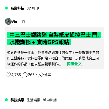
商業科技
3D 打印
Vin
2 日
中三巴士鐵路迷 自製紙皮遙控巴士 門,
水撥識郁 + 實時GPS報站
如果你熱愛一件事，你會熱愛到怎樣的程度？一位就讀中三的
巴士鐵路迷，選擇由零開始，把自己的興趣一步步變成真正可
閱讀全文
以運作的作品。他以紙皮親手製作出...
4,788
263
分享
↗
科技娛樂
生活娛樂
城中熱話