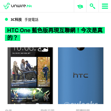
WWDC 2026
GenAI 與雲端科技專區
ERP 與商業 AI
HTC One 藍色版再現互聯網！今次是真的？
3C科技
手提電話
HTC One 藍色版再現互聯網！今次是真
的？
作者
發佈日期
閱讀時間