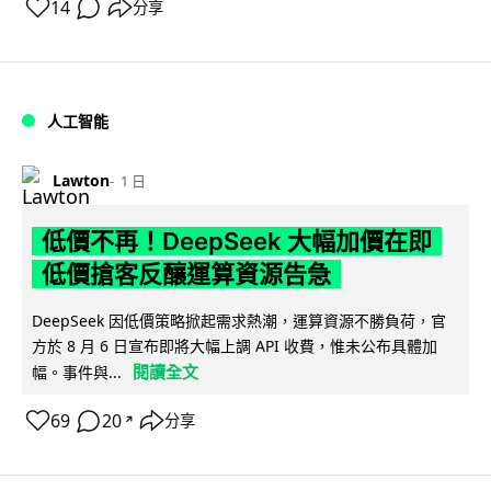
14
分享
人工智能
Lawton
1 日
低價不再！DeepSeek 大幅加價在即
低價搶客反釀運算資源告急
DeepSeek 因低價策略掀起需求熱潮，運算資源不勝負荷，官
方於 8 月 6 日宣布即將大幅上調 API 收費，惟未公布具體加
閱讀全文
幅。事件與...
69
20
分享
↗