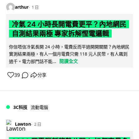
arthur
1 日
冷氣 24 小時長開電費更平？內地網民
自測結果兩極 專家拆解慳電邏輯
你信唔信冷氣長開 24 小時，電費反而平過開開關關？內地網民
實測結果兩極，有人一個月電費只需 118 元人民幣，有人飆到
閱讀全文
過千。電力部門話不能...
39
分享
3C科技
流動電腦
Lawton
2 日