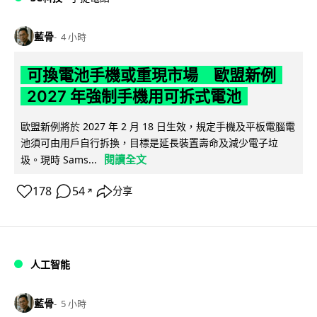
藍骨
4 小時
可換電池手機或重現市場 歐盟新例
2027 年強制手機用可拆式電池
歐盟新例將於 2027 年 2 月 18 日生效，規定手機及平板電腦電
池須可由用戶自行拆換，目標是延長裝置壽命及減少電子垃
閱讀全文
圾。現時 Sams...
178
54
分享
↗
人工智能
藍骨
5 小時