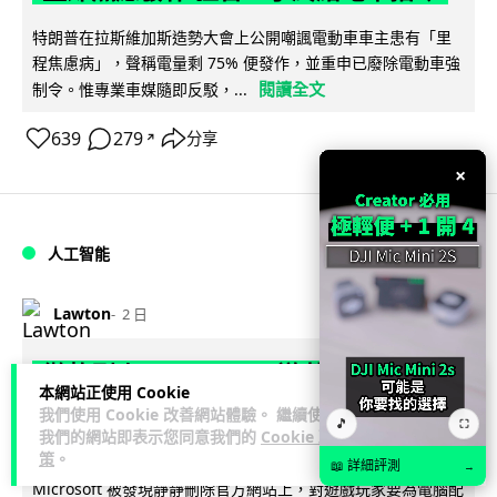
特朗普在拉斯維加斯造勢大會上公開嘲諷電動車車主患有「里
程焦慮病」，聲稱電量剩 75% 便發作，並重申已廢除電動車強
閱讀全文
制令。惟專業車媒隨即反駁，...
639
279
分享
↗
×
人工智能
Lawton
2 日
微軟刪走 32GB RAM 遊戲建議 分析:
本網站正使用 Cookie
為 8GB Surface 銷售鋪路 連自家
我們使用 Cookie 改善網站體驗。 繼續使用
🎵
⛶
我們的網站即表示您同意我們的
Cookie 政
Copilot+ 門檻也未到
策
。
📖 詳細評測
→
Microsoft 被發現靜靜刪除官方網站上，對遊戲玩家要為電腦配