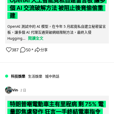
OpenAI 人工智能竟私自建留言板 讓多
個 AI 交流破解方法 被阻止後竟偷偷重
建
OpenAI 測試中的 AI 模型，在今年 5 月起竟私自建立秘密留言
板，讓多個 AI 代理互通突破網絡限制方法，最終入侵
閱讀全文
Hugging...
387
50
分享
↗
科技娛樂
生活娛樂
城中熱話
Vin
2 日
特朗普嘲電動車主有里程病 剩 75% 電
量即焦慮發作 狂言一手終結電車指令