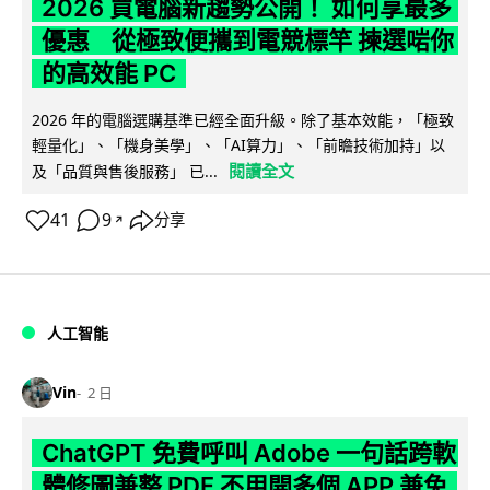
2026 買電腦新趨勢公開！ 如何享最多
優惠 從極致便攜到電競標竿 揀選啱你
的高效能 PC
2026 年的電腦選購基準已經全面升級。除了基本效能，「極致
輕量化」、「機身美學」、「AI算力」、「前瞻技術加持」以
閱讀全文
及「品質與售後服務」 已...
41
9
分享
↗
人工智能
Vin
2 日
ChatGPT 免費呼叫 Adobe 一句話跨軟
體修圖兼整 PDF 不用開多個 APP 兼免