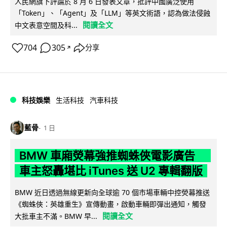
人民網旗下評論於 8 月 6 日發表文章，批評中國廣泛使用
「Token」、「Agent」及「LLM」等英文術語，認為做法侵蝕
閱讀全文
中文表意空間及科...
704
305
分享
↗
科技娛樂
生活科技
汽車科技
藍骨
1 日
BMW 車廂熒幕強推蜘蛛俠電影廣告
車主怒轟堪比 iTunes 送 U2 專輯翻版
BMW 近日透過無線更新向全球逾 70 個市場車輛中控熒幕推送
《蜘蛛俠：英雄重生》宣傳動畫，啟動車輛即彈出通知，觸發
閱讀全文
大批車主不滿。BMW 早...