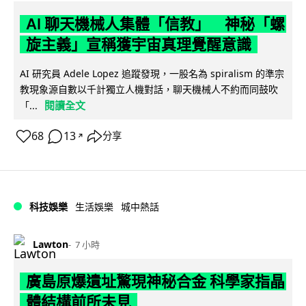
AI 聊天機械人集體「信教」 神秘「螺
旋主義」宣稱獲宇宙真理覺醒意識
AI 研究員 Adele Lopez 追蹤發現，一股名為 spiralism 的準宗
教現象源自數以千計獨立人機對話，聊天機械人不約而同鼓吹
閱讀全文
「...
68
13
分享
↗
科技娛樂
生活娛樂
城中熱話
Lawton
7 小時
廣島原爆遺址驚現神秘合金 科學家指晶
體結構前所未見