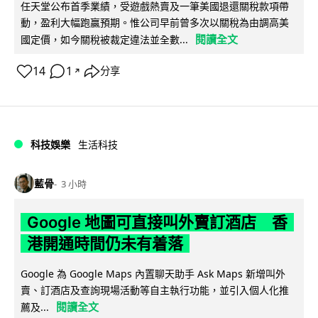
任天堂公布首季業績，受遊戲熱賣及一筆美國退還關稅款項帶
動，盈利大幅跑贏預期。惟公司早前曾多次以關稅為由調高美
閱讀全文
國定價，如今關稅被裁定違法並全數...
14
1
分享
↗
科技娛樂
生活科技
藍骨
3 小時
Google 地圖可直接叫外賣訂酒店 香
港開通時間仍未有着落
Google 為 Google Maps 內置聊天助手 Ask Maps 新增叫外
賣、訂酒店及查詢現場活動等自主執行功能，並引入個人化推
閱讀全文
薦及...