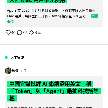
Apple 於 2026 年 8 月 8 日公布指引，確認中國大陸合資格
閱讀
Mac 用戶可將阿里巴巴千問 (Qwen) 接駁至 Siri 及寫...
全文
40
5
分享
↗
人工智能
藍骨
1 日
中國官媒批評 AI 術語濫用英文 稱
「Token」與「Agent」動搖科技話語
權