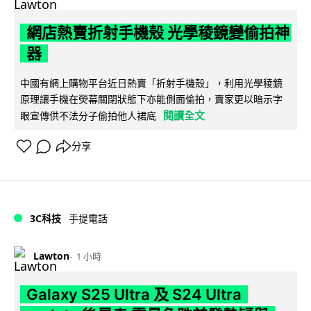
網店熱賣折射手機殼 光學稜鏡變偷拍神
器
中國有網上購物平台近日熱賣「折射手機殼」，利用光學稜鏡
原理讓手機在熒幕關閉狀態下亦能側面偷拍，賣家更以暗示字
閱讀全文
眼宣傳供不法分子偷拍他人裙底
分享
3C科技
手提電話
Lawton
1 小時
Galaxy S25 Ultra 及 S24 Ultra