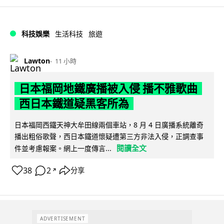
科技娛樂
生活科技
旅遊
Lawton
11 小時
日本福岡地鐵廣播被入侵 播不雅歌曲
西日本鐵道疑黑客所為
日本福岡西鐵天神大牟田線兩個車站，8 月 4 日廣播系統離奇
播出粗俗歌聲，西日本鐵道懷疑遭第三方非法入侵，正調查事
閱讀全文
件並考慮報案。網上一度傳言...
38
2
分享
↗
ADVERTISEMENT