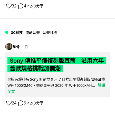
32
4
分享
↗
3C科技
流動音樂
音樂耳機
藍骨
1 日
Sony 傳推平價復刻版耳筒 沿用六年
舊款規格挑戰加價潮
最近有爆料指 Sony 計劃於 9 月 7 日推出平價復刻版降噪耳機
閱讀
WH-1000XM4C，規格幾乎與 2020 年 WH-1000XM4...
全文
24
9
分享
↗