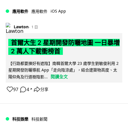
iOS App
應用軟件
應用軟件
Lawton
1 日
首爾大生 2 星期開發防曬地圖 一日暴增
2 萬人下載衝榜首
【行路都要揀好有遮陰】南韓首爾大學 23 歲學生劉敏俊利用 2
星期開發防曬導航 App「走向陰涼處」，結合建築物高度、太
閱讀全文
陽仰角及行道樹陰影...
97
4
分享
↗
科技娛樂
科技新聞