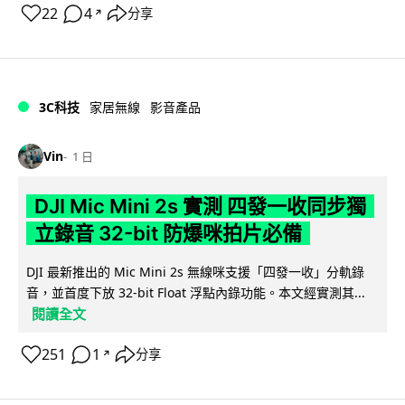
22
4
分享
↗
3C科技
家居無線
影音產品
Vin
1 日
DJI Mic Mini 2s 實測 四發一收同步獨
立錄音 32-bit 防爆咪拍片必備
DJI 最新推出的 Mic Mini 2s 無線咪支援「四發一收」分軌錄
音，並首度下放 32-bit Float 浮點內錄功能。本文經實測其...
閱讀全文
251
1
分享
↗