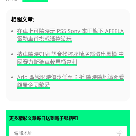
相關文章:
在車上可隨時玩 PS5 Sony 本田旗下 AFEELA
電動車首搭載遙控遊玩
揸車隨時如廁 語音操控座椅底部滑出馬桶 中
國賽力斯獲車載馬桶專利
Arlo 聖誕限時優惠低至 6 折 隨時隨地遠距看
顧屋企同摯愛
📮
更多精彩文章每日送到電子郵箱