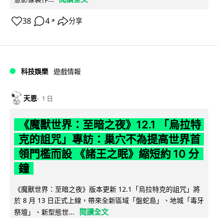
38
4
分享
↗
科技娛樂
遊戲情報
天恩
1 日
《魔獸世界：至暗之夜》12.1 「烏拉特
克的詛咒」專訪：巢穴不為提高世界首
領門檻而設 《諸王之眠》縮短約 10 分
鐘
《魔獸世界：至暗之夜》版本更新 12.1「烏拉特克的詛咒」將
於 8 月 13 日正式上線，帶來全新區域「盤蛇島」、地城「毒牙
閱讀全文
祭壇」、新型態世...