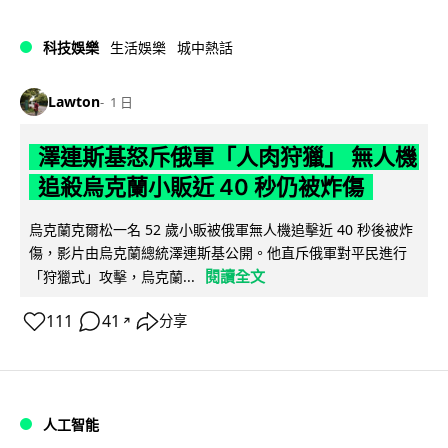
科技娛樂
生活娛樂
城中熱話
Lawton
1 日
澤連斯基怒斥俄軍「人肉狩獵」 無人機
追殺烏克蘭小販近 40 秒仍被炸傷
烏克蘭克爾松一名 52 歲小販被俄軍無人機追擊近 40 秒後被炸
傷，影片由烏克蘭總統澤連斯基公開。他直斥俄軍對平民進行
閱讀全文
「狩獵式」攻擊，烏克蘭...
111
41
分享
↗
人工智能