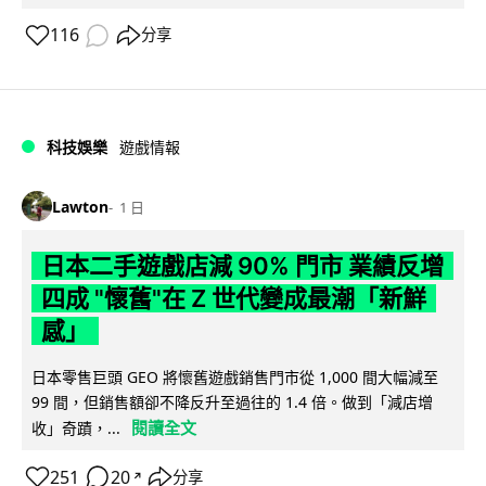
116
分享
科技娛樂
遊戲情報
Lawton
1 日
日本二手遊戲店減 90% 門市 業績反增
四成 "懷舊"在 Z 世代變成最潮「新鮮
感」
日本零售巨頭 GEO 將懷舊遊戲銷售門市從 1,000 間大幅減至
99 間，但銷售額卻不降反升至過往的 1.4 倍。做到「減店增
閱讀全文
收」奇蹟，...
251
20
分享
↗