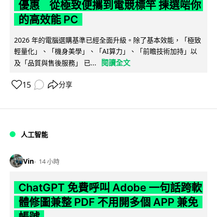
優惠 從極致便攜到電競標竿 揀選啱你
的高效能 PC
2026 年的電腦選購基準已經全面升級。除了基本效能，「極致
輕量化」、「機身美學」、「AI算力」、「前瞻技術加持」以
閱讀全文
及「品質與售後服務」 已...
15
分享
人工智能
Vin
14 小時
ChatGPT 免費呼叫 Adobe 一句話跨軟
體修圖兼整 PDF 不用開多個 APP 兼免
帳號