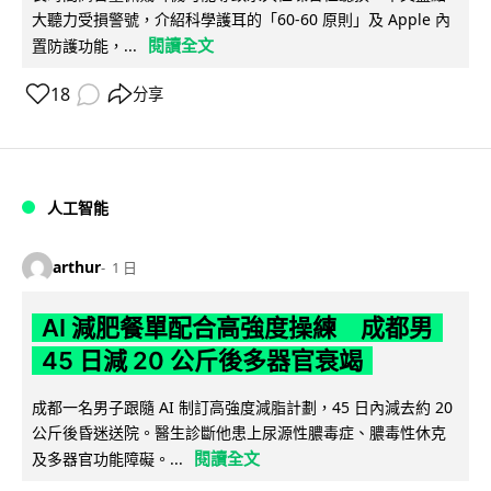
大聽力受損警號，介紹科學護耳的「60-60 原則」及 Apple 內
閱讀全文
置防護功能，...
18
分享
人工智能
arthur
1 日
AI 減肥餐單配合高強度操練 成都男
45 日減 20 公斤後多器官衰竭
成都一名男子跟隨 AI 制訂高強度減脂計劃，45 日內減去約 20
公斤後昏迷送院。醫生診斷他患上尿源性膿毒症、膿毒性休克
閱讀全文
及多器官功能障礙。...