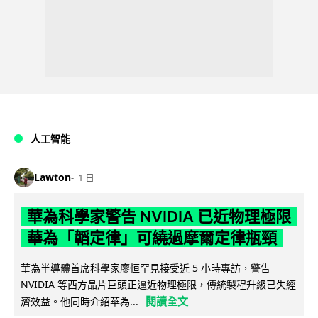
人工智能
Lawton
1 日
華為科學家警告 NVIDIA 已近物理極限
華為「韜定律」可繞過摩爾定律瓶頸
華為半導體首席科學家廖恒罕見接受近 5 小時專訪，警告
NVIDIA 等西方晶片巨頭正逼近物理極限，傳統製程升級已失經
閱讀全文
濟效益。他同時介紹華為...