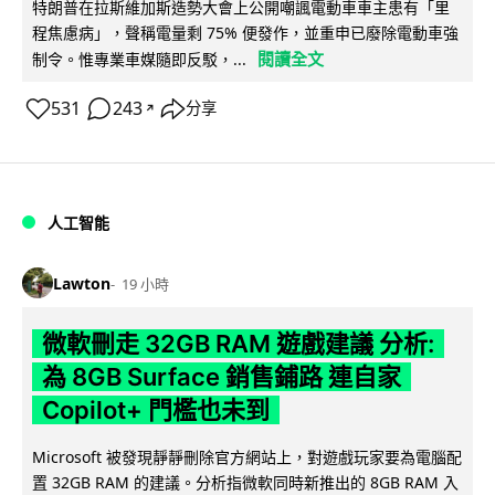
特朗普在拉斯維加斯造勢大會上公開嘲諷電動車車主患有「里
程焦慮病」，聲稱電量剩 75% 便發作，並重申已廢除電動車強
閱讀全文
制令。惟專業車媒隨即反駁，...
531
243
分享
↗
人工智能
Lawton
19 小時
微軟刪走 32GB RAM 遊戲建議 分析:
為 8GB Surface 銷售鋪路 連自家
Copilot+ 門檻也未到
Microsoft 被發現靜靜刪除官方網站上，對遊戲玩家要為電腦配
置 32GB RAM 的建議。分析指微軟同時新推出的 8GB RAM 入