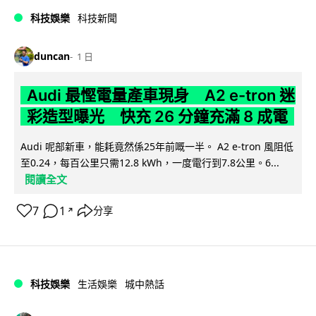
科技娛樂
科技新聞
duncan
1 日
Audi 最慳電量產車現身 A2 e-tron 迷
彩造型曝光 快充 26 分鐘充滿 8 成電
Audi 呢部新車，能耗竟然係25年前嘅一半。 A2 e-tron 風阻低
至0.24，每百公里只需12.8 kWh，一度電行到7.8公里。6...
閱讀全文
7
1
分享
↗
科技娛樂
生活娛樂
城中熱話