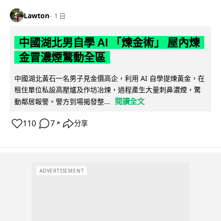
Lawton
1 日
中國湖北男自學 AI 「煉金術」 屋內煉
金冒濃煙驚動全區
中國湖北黃石一名男子見金價高企，利用 AI 自學提煉黃金，在
租住單位私設高壓爐及作坊冶煉，過程產生大量刺鼻濃煙，驚
閱讀全文
動鄰居報警。警方到場揭發整...
110
7
分享
↗
ADVERTISEMENT