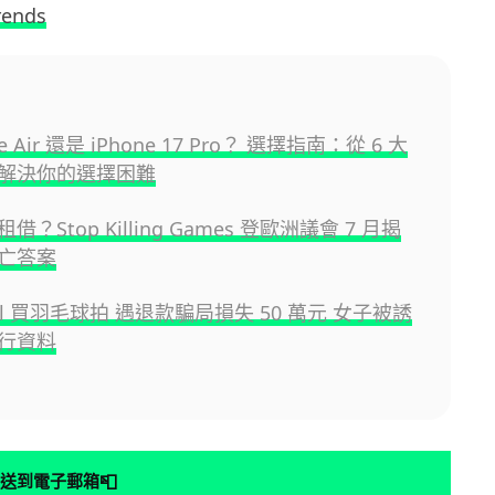
rends
ne Air 還是 iPhone 17 Pro？ 選擇指南：從 6 大
解決你的選擇困難
？Stop Killing Games 登歐洲議會 7 月揭
亡答案
sell 買羽毛球拍 遇退款騙局損失 50 萬元 女子被誘
行資料
📮
送到電子郵箱