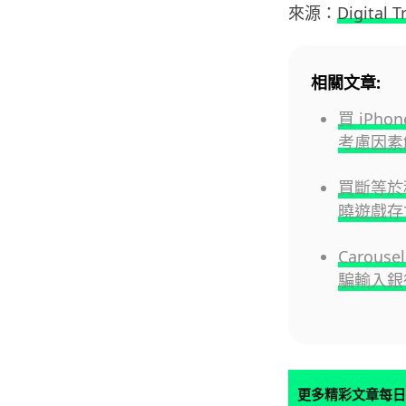
來源：
Digital T
相關文章:
買 iPho
考慮因素
買斷等於租借
曉遊戲存
Carou
騙輸入銀
更多精彩文章每日