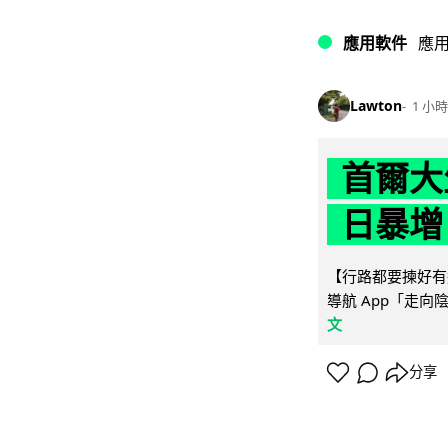
應用軟件
應
Lawton
1 小時
首爾大
日暴增
【行路都要揀好有遮
導航 App「走向
文
分享