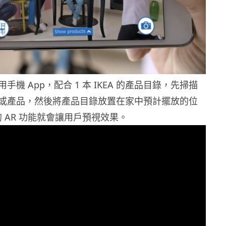
手機 App，配合 1 本 IKEA 的產品目錄，先掃描
或產品，然後將產品目錄放置在家中預計擺放的位
 的 AR 功能就會讓用戶預視效果。