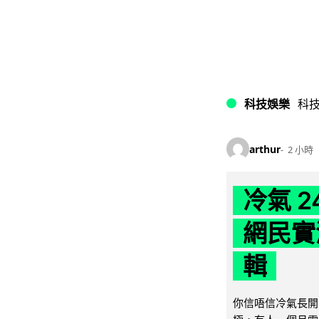
科技娛樂
科
arthur
2 小時
冷氣 
網民實
輯
你信唔信冷氣長開