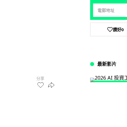
讚好
0
最新影片
分享