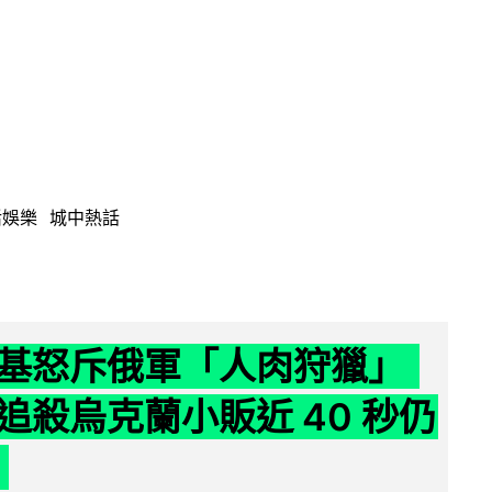
活娛樂
城中熱話
基怒斥俄軍「人肉狩獵」
追殺烏克蘭小販近 40 秒仍