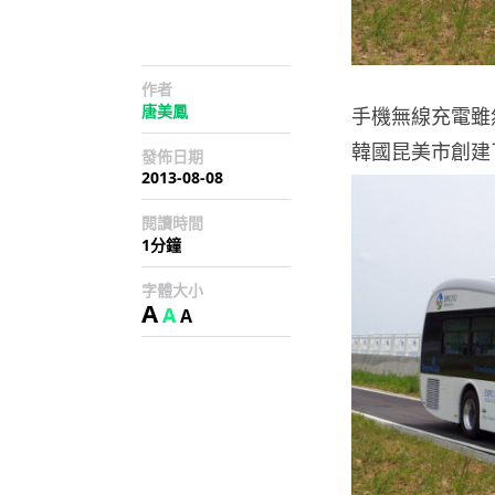
作者
唐美鳳
手機無線充電雖
韓國昆美市創建
發佈日期
2013-08-08
閱讀時間
1分鐘
字體大小
A
A
A