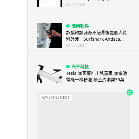
04.08.2026
應用軟件
詐騙短訊源源不絕背後是個人資
料外洩 Surfshark Antisca...
04.08.2026
汽車科技
Tesla 無預警推出兒童車 無電池
電機一樣秒殺 炒至約港幣39萬
04.08.2026
ADVERTISEMENT
iPhone app
歐盟再發功 Apple 終答應
iPhone 跨機剪貼簿將可貼 ...
04.08.2026