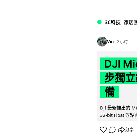
3C科技
家居
Vin
2 小時
DJI M
步獨立錄
備
DJI 最新推出的 
32-bit Float
分享