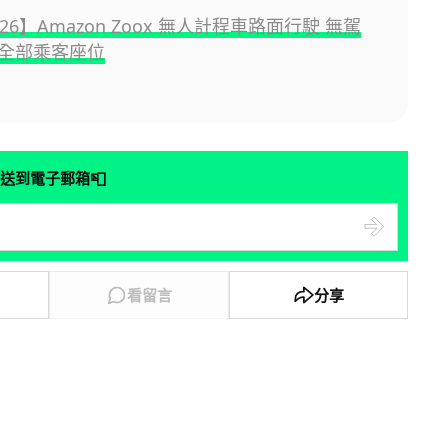
2026】Amazon Zoox 無人計程車路面行駛 無駕
全部乘客座位
📮
送到電子郵箱
看留言
分享