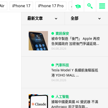
Air
iPhone 17
iPhone 17 Pro
AirPods Pro 3
Ap
最新文章
全部
資訊保安
被命令製造「後門」 Apple 再控
告英國政府 加密後門爭議延燒...
04.08.2026
汽車科技
Tesla Model Y 長續航後驅版抵
港 YOHO MALL ...
04.08.2026
人工智能
據報中國憂美國 AI 變武器 不滿
Anthropic 拒正常存取...