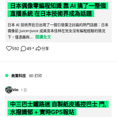
日本偶像零編程知識 靠 AI 搞了一整個
直播系統 在日本技術界成為話題
日本 AI 技術界近日出現了一個引發廣泛討論的熱門話題：日本
偶像前 Juice=Juice 成員宮本佳林在完全沒有編程經驗的情況
閱讀全文
下，僅憑藉與...
592
49
分享
↗
商業科技
3D 打印
Vin
1 日
中三巴士鐵路迷 自製紙皮遙控巴士 門,
水撥識郁 + 實時GPS報站