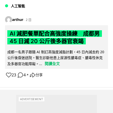
人工智能
arthur
2 日
AI 減肥餐單配合高強度操練 成都男
45 日減 20 公斤後多器官衰竭
成都一名男子跟隨 AI 制訂高強度減脂計劃，45 日內減去約 20
公斤後昏迷送院。醫生診斷他患上尿源性膿毒症、膿毒性休克
閱讀全文
及多器官功能障礙。...
23
4
分享
↗
ADVERTISEMENT