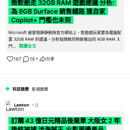
微軟刪走 32GB RAM 遊戲建議 分析:
為 8GB Surface 銷售鋪路 連自家
Copilot+ 門檻也未到
Microsoft 被發現靜靜刪除官方網站上，對遊戲玩家要為電腦配
置 32GB RAM 的建議。分析指微軟同時新推出的 8GB RAM 入
閱讀全文
門...
167
16
分享
↗
科技娛樂
影視娛樂
Lawton
1 日
訂購 43 億日元精品後棄單 大阪女 2 年
後終被捕 涉海賊王,火影周邊產品