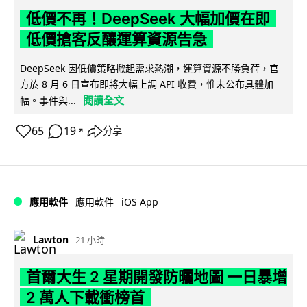
低價不再！DeepSeek 大幅加價在即
低價搶客反釀運算資源告急
DeepSeek 因低價策略掀起需求熱潮，運算資源不勝負荷，官
方於 8 月 6 日宣布即將大幅上調 API 收費，惟未公布具體加
閱讀全文
幅。事件與...
65
19
分享
↗
iOS App
應用軟件
應用軟件
Lawton
21 小時
首爾大生 2 星期開發防曬地圖 一日暴增
2 萬人下載衝榜首