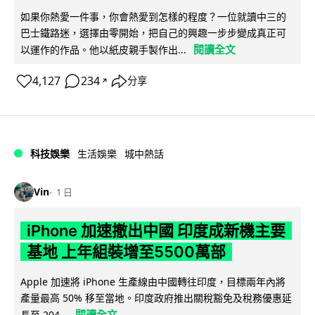
如果你熱愛一件事，你會熱愛到怎樣的程度？一位就讀中三的
巴士鐵路迷，選擇由零開始，把自己的興趣一步步變成真正可
閱讀全文
以運作的作品。他以紙皮親手製作出...
4,127
234
分享
↗
科技娛樂
生活娛樂
城中熱話
Vin
1 日
iPhone 加速撤出中國 印度成新機主要
基地 上年組裝增至5500萬部
Apple 加速將 iPhone 生產線由中國轉往印度，目標兩年內將
產量最高 50% 移至當地。印度政府推出關稅豁免及稅務優惠延
閱讀全文
長至 204...