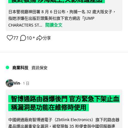
日本警視廳神田署 8 月 6 日公布，拘捕一名 32 歲大阪女子，
指她涉嫌在出版巨頭集英社旗下官方網店「JUMP
閱讀全文
CHARACTERS ST...
77
10
分享
↗
商業科技
資訊保安
Vin
1 日
智博通路由器爆後門 官方緊急下架止血
稱漏洞是功能在維修時使用
中國網通廠商智博通電子（Zbtlink Electronics）旗下的路由器
產品爆出嚴重安全漏洞，被發現每 35 秒便會與中國伺服器連