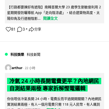
【行路都要揀好有遮陰】南韓首爾大學 23 歲學生劉敏俊利用 2
星期開發防曬導航 App「走向陰涼處」，結合建築物高度、太
閱讀全文
陽仰角及行道樹陰影...
81
3
分享
↗
科技娛樂
科技新聞
arthur
22 小時
冷氣 24 小時長開電費更平？內地網民
自測結果兩極 專家拆解慳電邏輯
你信唔信冷氣長開 24 小時，電費反而平過開開關關？內地網民
實測結果兩極，有人一個月電費只需 118 元人民幣，有人飆到