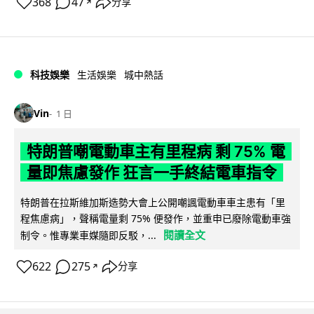
368
47
分享
↗
科技娛樂
生活娛樂
城中熱話
Vin
1 日
特朗普嘲電動車主有里程病 剩 75% 電
量即焦慮發作 狂言一手終結電車指令
特朗普在拉斯維加斯造勢大會上公開嘲諷電動車車主患有「里
程焦慮病」，聲稱電量剩 75% 便發作，並重申已廢除電動車強
閱讀全文
制令。惟專業車媒隨即反駁，...
622
275
分享
↗