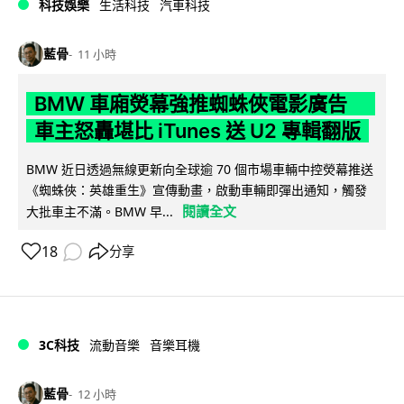
科技娛樂
生活科技
汽車科技
藍骨
11 小時
BMW 車廂熒幕強推蜘蛛俠電影廣告
車主怒轟堪比 iTunes 送 U2 專輯翻版
BMW 近日透過無線更新向全球逾 70 個市場車輛中控熒幕推送
《蜘蛛俠：英雄重生》宣傳動畫，啟動車輛即彈出通知，觸發
閱讀全文
大批車主不滿。BMW 早...
18
分享
3C科技
流動音樂
音樂耳機
藍骨
12 小時