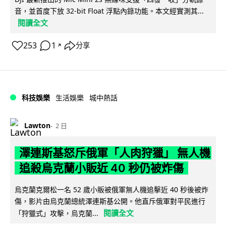
音，並首度下放 32-bit Float 浮點內錄功能。本文經實測其...
閱讀全文
253
1
分享
↗
科技娛樂
生活娛樂
城中熱話
Lawton
2 日
澤連斯基怒斥俄軍「人肉狩獵」 無人機
追殺烏克蘭小販近 40 秒仍被炸傷
烏克蘭克爾松一名 52 歲小販被俄軍無人機追擊近 40 秒後被炸
傷，影片由烏克蘭總統澤連斯基公開。他直斥俄軍對平民進行
閱讀全文
「狩獵式」攻擊，烏克蘭...