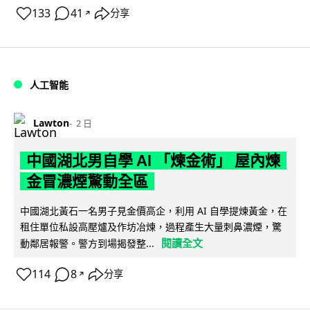
133
41
分享
↗
人工智能
Lawton
2 日
中國湖北男自學 AI 「煉金術」 屋內煉
金冒濃煙驚動全區
中國湖北黃石一名男子見金價高企，利用 AI 自學提煉黃金，在
租住單位私設高壓爐及作坊冶煉，過程產生大量刺鼻濃煙，驚
閱讀全文
動鄰居報警。警方到場揭發整...
114
8
分享
↗