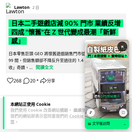
Lawton
2 日
日本二手遊戲店減 90% 門市 業績反增
四成 "懷舊"在 Z 世代變成最潮「新鮮
感」
×
日本零售巨頭 GEO 將懷舊遊戲銷售門市從 1,000 間大幅減至
99 間，但銷售額卻不降反升至過往的 1.4 倍。做到「減店增
閱讀全文
收」奇蹟，...
268
20
分享
↗
本網站正使用 Cookie
ADVERTISEMENT
我們使用 Cookie 改善網站體驗。 繼續使用
🎵
⛶
我們的網站即表示您同意我們的
Cookie 政
策
。
📖 文字版訪問
→