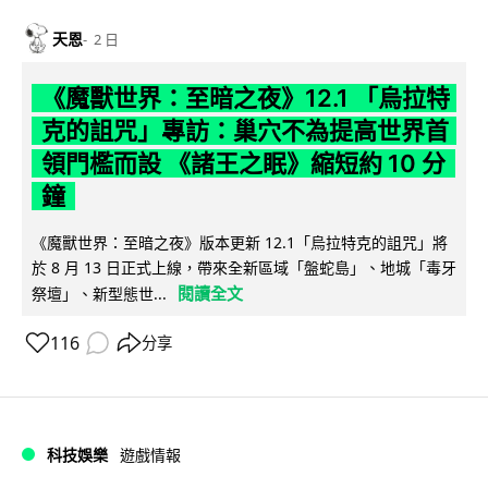
天恩
2 日
《魔獸世界：至暗之夜》12.1 「烏拉特
克的詛咒」專訪：巢穴不為提高世界首
領門檻而設 《諸王之眠》縮短約 10 分
鐘
《魔獸世界：至暗之夜》版本更新 12.1「烏拉特克的詛咒」將
於 8 月 13 日正式上線，帶來全新區域「盤蛇島」、地城「毒牙
閱讀全文
祭壇」、新型態世...
116
分享
科技娛樂
遊戲情報