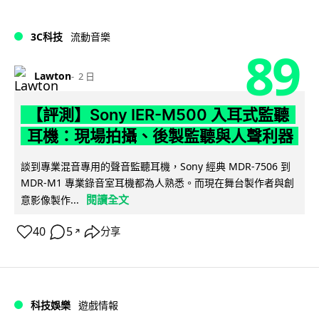
3C科技
流動音樂
89
Lawton
2 日
【評測】Sony IER-M500 入耳式監聽
耳機：現場拍攝、後製監聽與人聲利器
談到專業混音專用的聲音監聽耳機，Sony 經典 MDR-7506 到
MDR-M1 專業錄音室耳機都為人熟悉。而現在舞台製作者與創
閱讀全文
意影像製作...
40
5
分享
↗
科技娛樂
遊戲情報