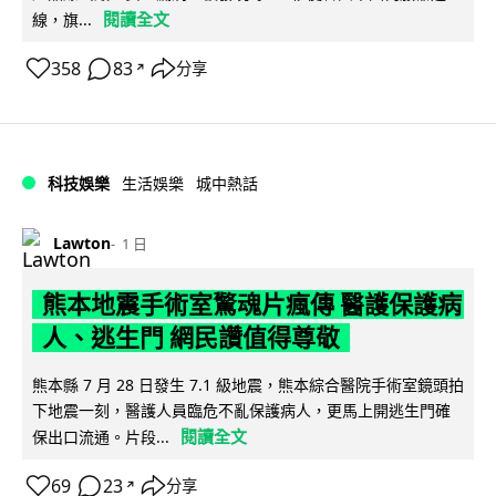
閱讀全文
線，旗...
358
83
分享
↗
科技娛樂
生活娛樂
城中熱話
Lawton
1 日
熊本地震手術室驚魂片瘋傳 醫護保護病
人、逃生門 網民讚值得尊敬
熊本縣 7 月 28 日發生 7.1 級地震，熊本綜合醫院手術室鏡頭拍
下地震一刻，醫護人員臨危不亂保護病人，更馬上開逃生門確
閱讀全文
保出口流通。片段...
69
23
分享
↗