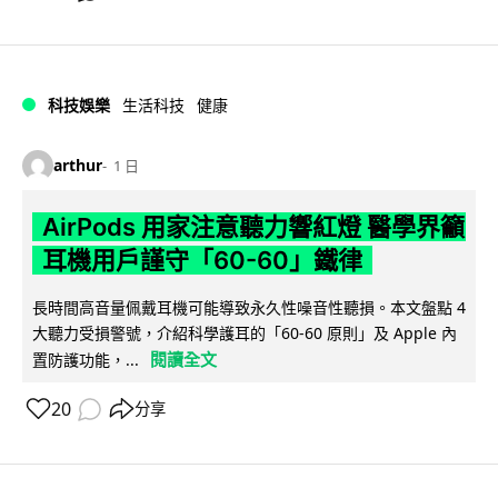
科技娛樂
生活科技
健康
arthur
1 日
AirPods 用家注意聽力響紅燈 醫學界籲
耳機用戶謹守「60-60」鐵律
長時間高音量佩戴耳機可能導致永久性噪音性聽損。本文盤點 4
大聽力受損警號，介紹科學護耳的「60-60 原則」及 Apple 內
閱讀全文
置防護功能，...
20
分享