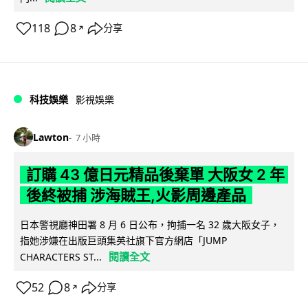
118
8
分享
↗
科技娛樂
影視娛樂
Lawton
7 小時
訂購 43 億日元精品後棄單 大阪女 2 年
後終被捕 涉海賊王,火影周邊產品
日本警視廳神田署 8 月 6 日公布，拘捕一名 32 歲大阪女子，
指她涉嫌在出版巨頭集英社旗下官方網店「JUMP
閱讀全文
CHARACTERS ST...
52
8
分享
↗