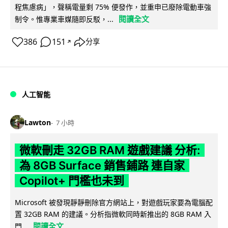
程焦慮病」，聲稱電量剩 75% 便發作，並重申已廢除電動車強
閱讀全文
制令。惟專業車媒隨即反駁，...
386
151
分享
↗
人工智能
Lawton
7 小時
微軟刪走 32GB RAM 遊戲建議 分析:
為 8GB Surface 銷售鋪路 連自家
Copilot+ 門檻也未到
Microsoft 被發現靜靜刪除官方網站上，對遊戲玩家要為電腦配
置 32GB RAM 的建議。分析指微軟同時新推出的 8GB RAM 入
閱讀全文
門...