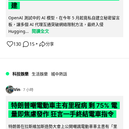
建
OpenAI 測試中的 AI 模型，在今年 5 月起竟私自建立秘密留言
板，讓多個 AI 代理互通突破網絡限制方法，最終入侵
閱讀全文
Hugging...
130
15
分享
↗
科技娛樂
生活娛樂
城中熱話
Vin
7 小時
特朗普嘲電動車主有里程病 剩 75% 電
量即焦慮發作 狂言一手終結電車指令
特朗普在拉斯維加斯造勢大會上公開嘲諷電動車車主患有「里