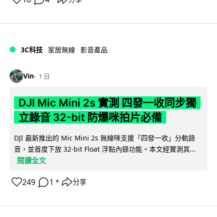
3C科技
家居無線
影音產品
Vin
1 日
DJI Mic Mini 2s 實測 四發一收同步獨
立錄音 32-bit 防爆咪拍片必備
DJI 最新推出的 Mic Mini 2s 無線咪支援「四發一收」分軌錄
音，並首度下放 32-bit Float 浮點內錄功能。本文經實測其...
閱讀全文
249
1
分享
↗