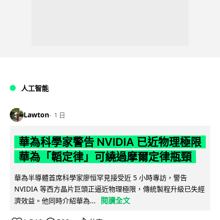
人工智能
Lawton
1 日
華為科學家警告 NVIDIA 已近物理極限
華為「韜定律」可繞過摩爾定律瓶頸
華為半導體首席科學家廖恒罕見接受近 5 小時專訪，警告
NVIDIA 等西方晶片巨頭正逼近物理極限，傳統製程升級已失經
閱讀全文
濟效益。他同時介紹華為...