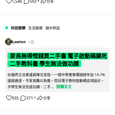
1,546
593
分享
↗
科技娛樂
生活娛樂
城中熱話
Lawton
1 日
家長無得慳錢買二手書 電子啟動碼鎖死
二手教科書 學生無法做功課
社福界立法會議員陳文宜指，一間中學書單價錢按年加 14.7%
遠超通漲，令家長難以負擔。而且電子教材啟動碼這項設計，
閱讀全文
令學生無法完成功課，二手...
935
371
分享
↗