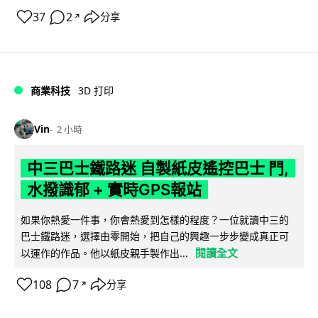
37
2
分享
↗
商業科技
3D 打印
Vin
2 小時
中三巴士鐵路迷 自製紙皮遙控巴士 門,
水撥識郁 + 實時GPS報站
如果你熱愛一件事，你會熱愛到怎樣的程度？一位就讀中三的
巴士鐵路迷，選擇由零開始，把自己的興趣一步步變成真正可
閱讀全文
以運作的作品。他以紙皮親手製作出...
108
7
分享
↗