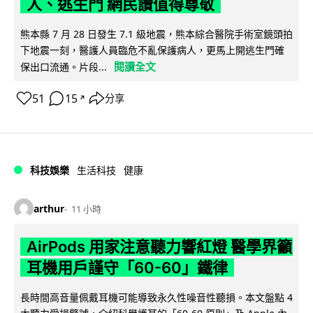
人、逃生門 網民讚值得尊敬
熊本縣 7 月 28 日發生 7.1 級地震，熊本綜合醫院手術室鏡頭拍
下地震一刻，醫護人員臨危不亂保護病人，更馬上開逃生門確
閱讀全文
保出口流通。片段...
51
15
分享
↗
科技娛樂
生活科技
健康
arthur
11 小時
AirPods 用家注意聽力響紅燈 醫學界籲
耳機用戶謹守「60-60」鐵律
長時間高音量佩戴耳機可能導致永久性噪音性聽損。本文盤點 4