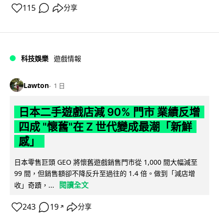
115
分享
科技娛樂
遊戲情報
Lawton
1 日
日本二手遊戲店減 90% 門市 業績反增
四成 "懷舊"在 Z 世代變成最潮「新鮮
感」
日本零售巨頭 GEO 將懷舊遊戲銷售門市從 1,000 間大幅減至
99 間，但銷售額卻不降反升至過往的 1.4 倍。做到「減店增
閱讀全文
收」奇蹟，...
243
19
分享
↗