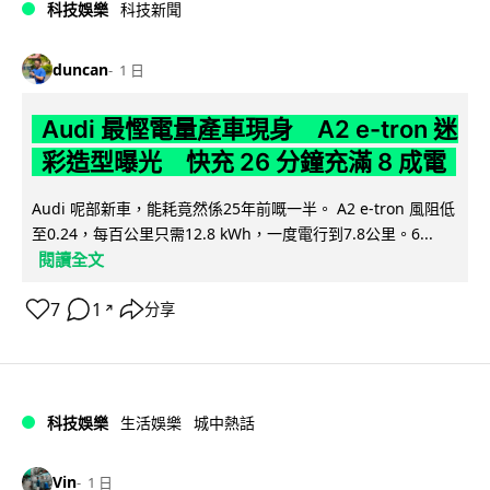
科技娛樂
科技新聞
duncan
1 日
Audi 最慳電量產車現身 A2 e-tron 迷
彩造型曝光 快充 26 分鐘充滿 8 成電
Audi 呢部新車，能耗竟然係25年前嘅一半。 A2 e-tron 風阻低
至0.24，每百公里只需12.8 kWh，一度電行到7.8公里。6...
閱讀全文
7
1
分享
↗
科技娛樂
生活娛樂
城中熱話
Vin
1 日