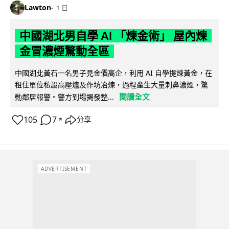
Lawton
1 日
中國湖北男自學 AI 「煉金術」 屋內煉
金冒濃煙驚動全區
中國湖北黃石一名男子見金價高企，利用 AI 自學提煉黃金，在
租住單位私設高壓爐及作坊冶煉，過程產生大量刺鼻濃煙，驚
閱讀全文
動鄰居報警。警方到場揭發整...
105
7
分享
↗
ADVERTISEMENT