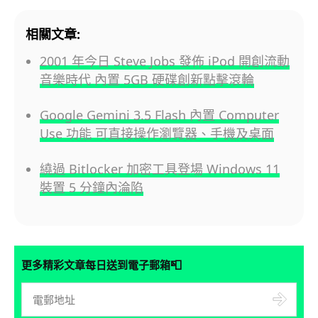
相關文章:
2001 年今日 Steve Jobs 發佈 iPod 開創流動
音樂時代 內置 5GB 硬碟創新點擊滾輪
Google Gemini 3.5 Flash 內置 Computer
Use 功能 可直接操作瀏覽器、手機及桌面
繞過 Bitlocker 加密工具登場 Windows 11
裝置 5 分鐘內淪陷
📮
更多精彩文章每日送到電子郵箱