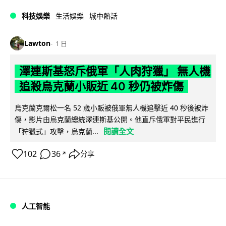
科技娛樂
生活娛樂
城中熱話
Lawton
1 日
澤連斯基怒斥俄軍「人肉狩獵」 無人機
追殺烏克蘭小販近 40 秒仍被炸傷
烏克蘭克爾松一名 52 歲小販被俄軍無人機追擊近 40 秒後被炸
傷，影片由烏克蘭總統澤連斯基公開。他直斥俄軍對平民進行
閱讀全文
「狩獵式」攻擊，烏克蘭...
102
36
分享
↗
人工智能