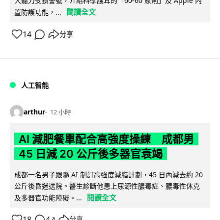
大聽力受損警號，介紹科學護耳的「60-60 原則」及 Apple 內
閱讀全文
置防護功能，...
14
分享
人工智能
arthur
12 小時
AI 減肥餐單配合高強度操練 成都男
45 日減 20 公斤後多器官衰竭
成都一名男子跟隨 AI 制訂高強度減脂計劃，45 日內減去約 20
公斤後昏迷送院。醫生診斷他患上尿源性膿毒症、膿毒性休克
閱讀全文
及多器官功能障礙。...
18
4
分享
↗