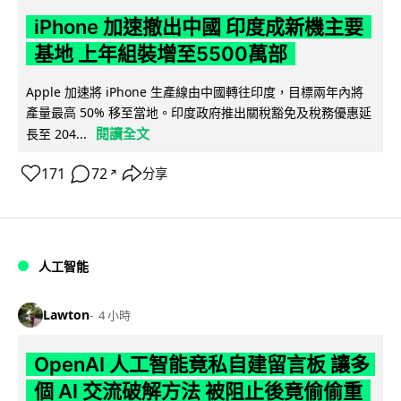
iPhone 加速撤出中國 印度成新機主要
基地 上年組裝增至5500萬部
Apple 加速將 iPhone 生產線由中國轉往印度，目標兩年內將
產量最高 50% 移至當地。印度政府推出關稅豁免及稅務優惠延
閱讀全文
長至 204...
171
72
分享
↗
人工智能
Lawton
4 小時
OpenAI 人工智能竟私自建留言板 讓多
個 AI 交流破解方法 被阻止後竟偷偷重