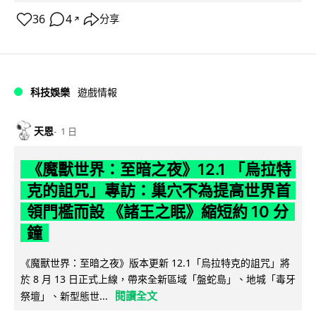
36
4
分享
↗
科技娛樂
遊戲情報
天恩
1 日
《魔獸世界：至暗之夜》12.1 「烏拉特
克的詛咒」專訪：巢穴不為提高世界首
領門檻而設 《諸王之眠》縮短約 10 分
鐘
《魔獸世界：至暗之夜》版本更新 12.1「烏拉特克的詛咒」將
於 8 月 13 日正式上線，帶來全新區域「盤蛇島」、地城「毒牙
閱讀全文
祭壇」、新型態世...