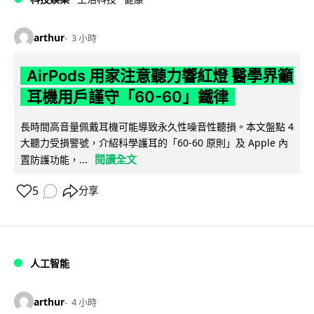
arthur
3 小時
AirPods 用家注意聽力響紅燈 醫學界籲
耳機用戶謹守「60-60」鐵律
長時間高音量佩戴耳機可能導致永久性噪音性聽損。本文盤點 4
大聽力受損警號，介紹科學護耳的「60-60 原則」及 Apple 內
閱讀全文
置防護功能，...
5
分享
人工智能
arthur
4 小時