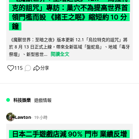
克的詛咒」專訪：巢穴不為提高世界首
領門檻而設 《諸王之眠》縮短約 10 分
鐘
《魔獸世界：至暗之夜》版本更新 12.1「烏拉特克的詛咒」將
於 8 月 13 日正式上線，帶來全新區域「盤蛇島」、地城「毒牙
閱讀全文
祭壇」、新型態世...
115
分享
科技娛樂
遊戲情報
Lawton
19 小時
日本二手遊戲店減 90% 門市 業績反增