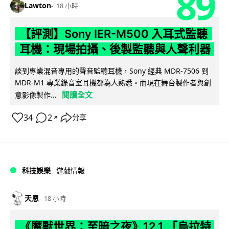
89
Lawton
18 小時
【評測】Sony IER-M500 入耳式監聽
耳機：現場拍攝、後製監聽與人聲利器
談到專業混音專用的聲音監聽耳機，Sony 經典 MDR-7506 到
MDR-M1 專業錄音室耳機都為人熟悉。而現在舞台製作者與創
閱讀全文
意影像製作...
34
2
分享
↗
科技娛樂
遊戲情報
天恩
18 小時
《魔獸世界：至暗之夜》12.1 「烏拉特