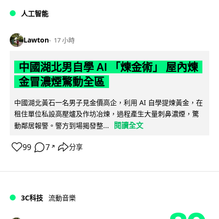
人工智能
Lawton
17 小時
中國湖北男自學 AI 「煉金術」 屋內煉
金冒濃煙驚動全區
中國湖北黃石一名男子見金價高企，利用 AI 自學提煉黃金，在
租住單位私設高壓爐及作坊冶煉，過程產生大量刺鼻濃煙，驚
閱讀全文
動鄰居報警。警方到場揭發整...
99
7
分享
↗
3C科技
流動音樂