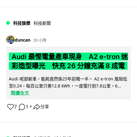
科技娛樂
科技新聞
duncan
20 小時
Audi 最慳電量產車現身 A2 e-tron 迷
彩造型曝光 快充 26 分鐘充滿 8 成電
Audi 呢部新車，能耗竟然係25年前嘅一半。 A2 e-tron 風阻低
至0.24，每百公里只需12.8 kWh，一度電行到7.8公里。6...
閱讀全文
7
1
分享
↗