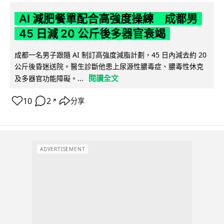
AI 減肥餐單配合高強度操練 成都男
45 日減 20 公斤後多器官衰竭
成都一名男子跟隨 AI 制訂高強度減脂計劃，45 日內減去約 20
公斤後昏迷送院。醫生診斷他患上尿源性膿毒症、膿毒性休克
閱讀全文
及多器官功能障礙。...
10
2
分享
↗
ADVERTISEMENT