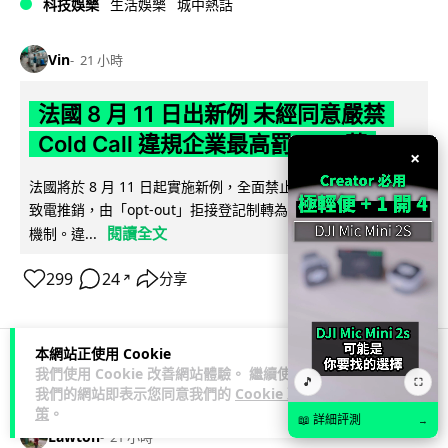
科技娛樂
生活娛樂
城中熱話
Vin
21 小時
法國 8 月 11 日出新例 未經同意嚴禁
Cold Call 違規企業最高罰 345 萬
×
法國將於 8 月 11 日起實施新例，全面禁止企業未經消費者同意
致電推銷，由「opt-out」拒接登記制轉為「opt-in」先徵同意
閱讀全文
機制。違...
299
24
分享
↗
本網站正使用 Cookie
我們使用 Cookie 改善網站體驗。 繼續使用
人工智能
🎵
⛶
我們的網站即表示您同意我們的
Cookie 政
策
。
📖 詳細評測
→
Lawton
21 小時