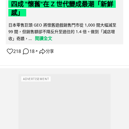
四成 "懷舊"在 Z 世代變成最潮「新鮮
感」
日本零售巨頭 GEO 將懷舊遊戲銷售門市從 1,000 間大幅減至
99 間，但銷售額卻不降反升至過往的 1.4 倍。做到「減店增
閱讀全文
收」奇蹟，...
218
18
分享
↗
ADVERTISEMENT