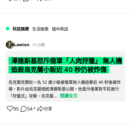
科技娛樂
生活娛樂
城中熱話
Lawton
17 小時
澤連斯基怒斥俄軍「人肉狩獵」 無人機
追殺烏克蘭小販近 40 秒仍被炸傷
烏克蘭克爾松一名 52 歲小販被俄軍無人機追擊近 40 秒後被炸
傷，影片由烏克蘭總統澤連斯基公開。他直斥俄軍對平民進行
閱讀全文
「狩獵式」攻擊，烏克蘭...
95
54
分享
↗