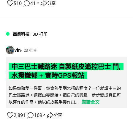
510
41
分享
↗
商業科技
3D 打印
Vin
23 小時
中三巴士鐵路迷 自製紙皮遙控巴士 門,
水撥識郁 + 實時GPS報站
如果你熱愛一件事，你會熱愛到怎樣的程度？一位就讀中三的
巴士鐵路迷，選擇由零開始，把自己的興趣一步步變成真正可
閱讀全文
以運作的作品。他以紙皮親手製作出...
2,891
169
分享
↗