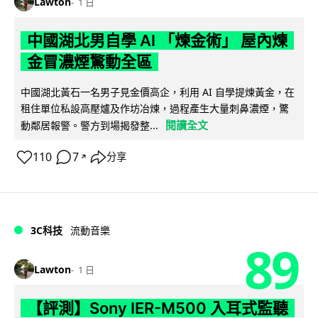
Lawton
1 日
中國湖北男自學 AI 「煉金術」 屋內煉
金冒濃煙驚動全區
中國湖北黃石一名男子見金價高企，利用 AI 自學提煉黃金，在
租住單位私設高壓爐及作坊冶煉，過程產生大量刺鼻濃煙，驚
閱讀全文
動鄰居報警。警方到場揭發整...
110
7
分享
↗
3C科技
流動音樂
89
Lawton
1 日
【評測】Sony IER-M500 入耳式監聽