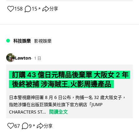
158
15
分享
↗
科技娛樂
影視娛樂
Lawton
1 日
訂購 43 億日元精品後棄單 大阪女 2 年
後終被捕 涉海賊王,火影周邊產品
日本警視廳神田署 8 月 6 日公布，拘捕一名 32 歲大阪女子，
指她涉嫌在出版巨頭集英社旗下官方網店「JUMP
閱讀全文
CHARACTERS ST...
67
9
分享
↗