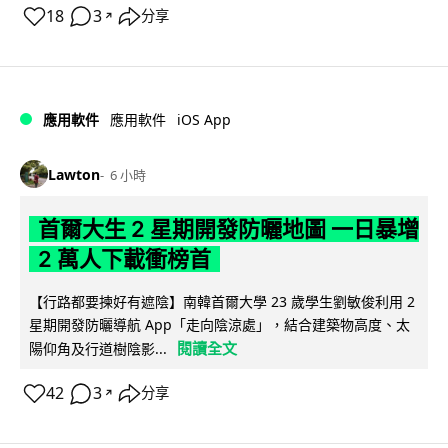
18
3
分享
↗
iOS App
應用軟件
應用軟件
Lawton
6 小時
首爾大生 2 星期開發防曬地圖 一日暴增
2 萬人下載衝榜首
【行路都要揀好有遮陰】南韓首爾大學 23 歲學生劉敏俊利用 2
星期開發防曬導航 App「走向陰涼處」，結合建築物高度、太
閱讀全文
陽仰角及行道樹陰影...
42
3
分享
↗