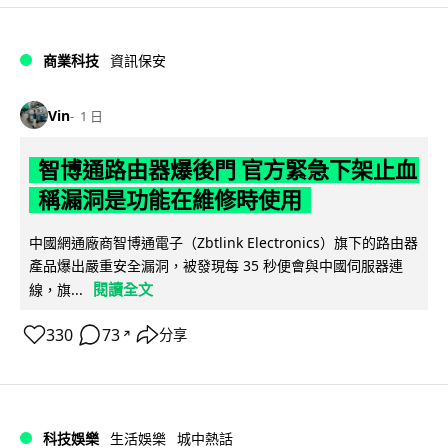
商業科技
資訊保安
Vin
1 日
智博通路由器爆後門 官方緊急下架止血
稱漏洞是功能在維修時使用
中國網通廠商智博通電子（Zbtlink Electronics）旗下的路由器
產品爆出嚴重安全漏洞，被發現每 35 秒便會與中國伺服器連
閱讀全文
線，旗...
330
73
分享
↗
科技娛樂
生活娛樂
城中熱話