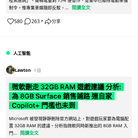
程焦慮病」，聲稱電量剩 75% 便發作，並重申已廢除電動車強
閱讀全文
制令。惟專業車媒隨即反駁，...
580
263
分享
↗
人工智能
Lawton
1 日
微軟刪走 32GB RAM 遊戲建議 分析:
為 8GB Surface 銷售鋪路 連自家
Copilot+ 門檻也未到
Microsoft 被發現靜靜刪除官方網站上，對遊戲玩家要為電腦配
置 32GB RAM 的建議。分析指微軟同時新推出的 8GB RAM 入
閱讀全文
門...