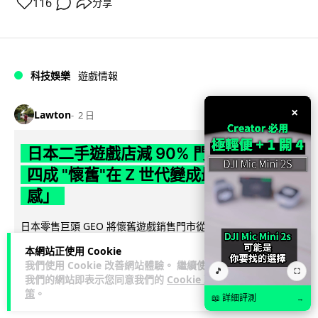
116
分享
科技娛樂
遊戲情報
×
Lawton
2 日
日本二手遊戲店減 90% 門市 業績反增
四成 "懷舊"在 Z 世代變成最潮「新鮮
感」
日本零售巨頭 GEO 將懷舊遊戲銷售門市從 1,000 間大幅減至
99 間，但銷售額卻不降反升至過往的 1.4 倍。做到「減店增
本網站正使用 Cookie
閱讀全文
收」奇蹟，...
我們使用 Cookie 改善網站體驗。 繼續使用
🎵
⛶
我們的網站即表示您同意我們的
Cookie 政
259
20
分享
↗
策
。
📖 詳細評測
→