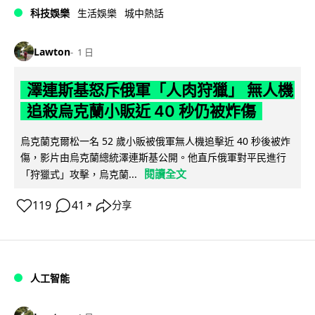
科技娛樂
生活娛樂
城中熱話
Lawton
1 日
澤連斯基怒斥俄軍「人肉狩獵」 無人機
追殺烏克蘭小販近 40 秒仍被炸傷
烏克蘭克爾松一名 52 歲小販被俄軍無人機追擊近 40 秒後被炸
傷，影片由烏克蘭總統澤連斯基公開。他直斥俄軍對平民進行
閱讀全文
「狩獵式」攻擊，烏克蘭...
119
41
分享
↗
人工智能