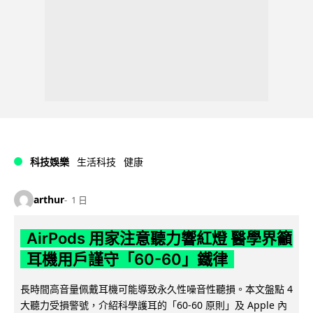
科技娛樂
生活科技
健康
arthur
1 日
AirPods 用家注意聽力響紅燈 醫學界籲
耳機用戶謹守「60-60」鐵律
長時間高音量佩戴耳機可能導致永久性噪音性聽損。本文盤點 4
大聽力受損警號，介紹科學護耳的「60-60 原則」及 Apple 內