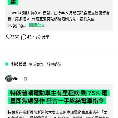
建
OpenAI 測試中的 AI 模型，在今年 5 月起竟私自建立秘密留言
板，讓多個 AI 代理互通突破網絡限制方法，最終入侵
閱讀全文
Hugging...
330
43
分享
↗
科技娛樂
生活娛樂
城中熱話
Vin
1 日
特朗普嘲電動車主有里程病 剩 75% 電
量即焦慮發作 狂言一手終結電車指令
特朗普在拉斯維加斯造勢大會上公開嘲諷電動車車主患有「里