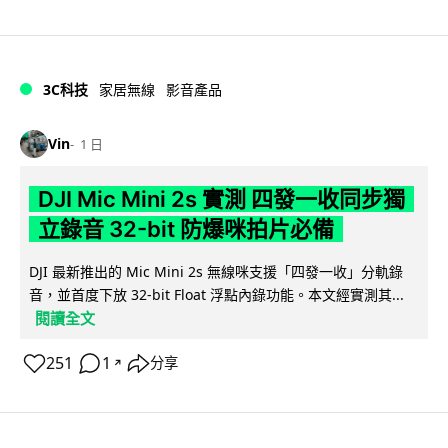
3C科技
家居無線
影音產品
Vin
1 日
DJI Mic Mini 2s 實測 四發一收同步獨
立錄音 32-bit 防爆咪拍片必備
DJI 最新推出的 Mic Mini 2s 無線咪支援「四發一收」分軌錄
音，並首度下放 32-bit Float 浮點內錄功能。本文經實測其...
閱讀全文
251
1
分享
↗