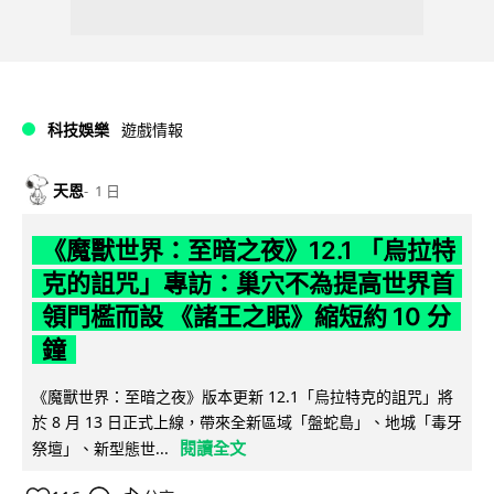
科技娛樂
遊戲情報
天恩
1 日
《魔獸世界：至暗之夜》12.1 「烏拉特
克的詛咒」專訪：巢穴不為提高世界首
領門檻而設 《諸王之眠》縮短約 10 分
鐘
《魔獸世界：至暗之夜》版本更新 12.1「烏拉特克的詛咒」將
於 8 月 13 日正式上線，帶來全新區域「盤蛇島」、地城「毒牙
閱讀全文
祭壇」、新型態世...