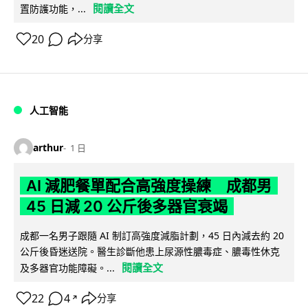
閱讀全文
置防護功能，...
20
分享
人工智能
arthur
1 日
AI 減肥餐單配合高強度操練 成都男
45 日減 20 公斤後多器官衰竭
成都一名男子跟隨 AI 制訂高強度減脂計劃，45 日內減去約 20
公斤後昏迷送院。醫生診斷他患上尿源性膿毒症、膿毒性休克
閱讀全文
及多器官功能障礙。...
22
4
分享
↗