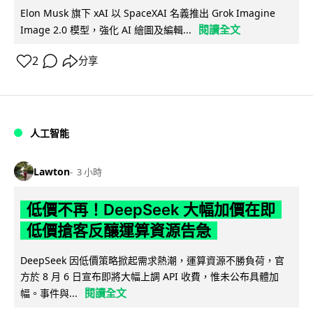
Elon Musk 旗下 xAI 以 SpaceXAI 名義推出 Grok Imagine
閱讀全文
Image 2.0 模型，強化 AI 繪圖及編輯...
2
分享
人工智能
Lawton
3 小時
低價不再！DeepSeek 大幅加價在即
低價搶客反釀運算資源告急
DeepSeek 因低價策略掀起需求熱潮，運算資源不勝負荷，官
方於 8 月 6 日宣布即將大幅上調 API 收費，惟未公布具體加
閱讀全文
幅。事件與...