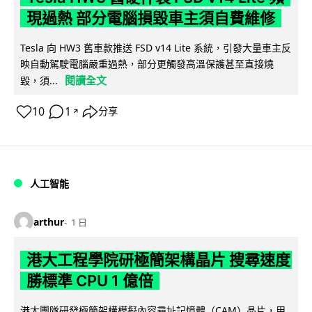
現過熱 部分電腦損毀車主須自費維修
Tesla 向 HW3 舊車款推送 FSD v14 Lite 系統，引發大量車主反
映自動駕駛電腦嚴重過熱，部分更觸發高溫保護甚至直接燒
閱讀全文
毀，須...
10
1
分享
↗
人工智能
arthur
1 日
港大工程學院研極簡架構晶片 搜尋速度
勝標準 CPU 1 億倍
港大團隊研發極簡架構模擬內容尋址記憶體（CAM）晶片，用