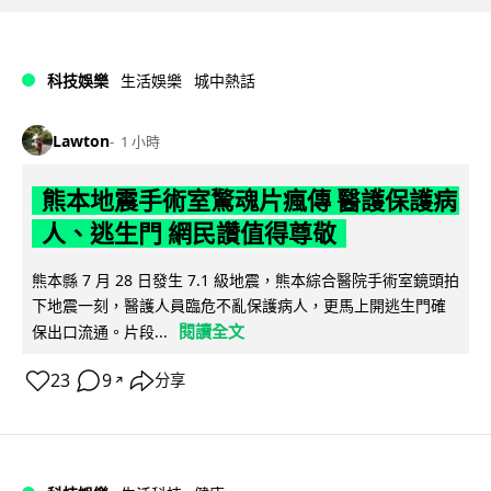
科技娛樂
生活娛樂
城中熱話
Lawton
1 小時
熊本地震手術室驚魂片瘋傳 醫護保護病
人、逃生門 網民讚值得尊敬
熊本縣 7 月 28 日發生 7.1 級地震，熊本綜合醫院手術室鏡頭拍
下地震一刻，醫護人員臨危不亂保護病人，更馬上開逃生門確
閱讀全文
保出口流通。片段...
23
9
分享
↗