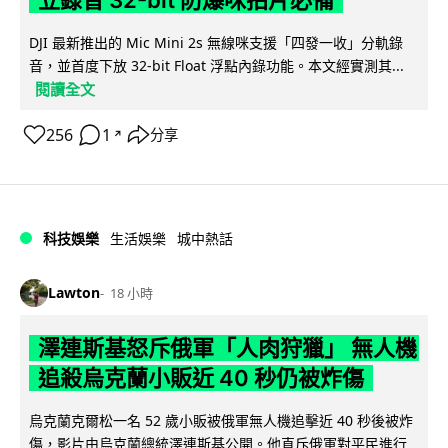
立錄音 32-bit 防爆咪拍片必備
DJI 最新推出的 Mic Mini 2s 無線咪支援「四發一收」分軌錄
音，並首度下放 32-bit Float 浮點內錄功能。本文經實測其...
閱讀全文
256
1
分享
↗
科技娛樂
生活娛樂
城中熱話
Lawton
18 小時
澤連斯基怒斥俄軍「人肉狩獵」 無人機
追殺烏克蘭小販近 40 秒仍被炸傷
烏克蘭克爾松一名 52 歲小販被俄軍無人機追擊近 40 秒後被炸
傷，影片由烏克蘭總統澤連斯基公開。他直斥俄軍對平民進行