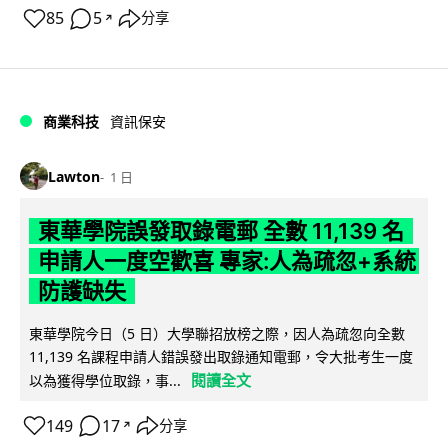
85
5
分享
↗
商業科技
資訊保安
Lawton
1 日
東華學院誤發取錄電郵 全數 11,139 名
申請人一度空歡喜 專家:人為疏忽+系統
防護缺失
東華學院今日（5 日）大學聯招放榜之際，因人為疏忽向全數
11,139 名課程申請人錯誤發出取錄通知電郵，令大批考生一度
閱讀全文
以為獲得學位取錄，事...
149
17
分享
↗