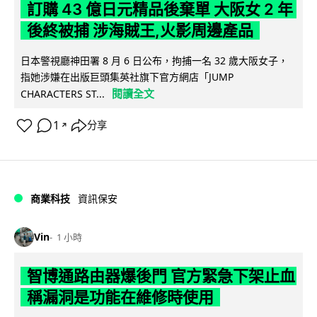
訂購 43 億日元精品後棄單 大阪女 2 年
後終被捕 涉海賊王,火影周邊產品
日本警視廳神田署 8 月 6 日公布，拘捕一名 32 歲大阪女子，
指她涉嫌在出版巨頭集英社旗下官方網店「JUMP
閱讀全文
CHARACTERS ST...
1
分享
↗
商業科技
資訊保安
Vin
1 小時
智博通路由器爆後門 官方緊急下架止血
稱漏洞是功能在維修時使用