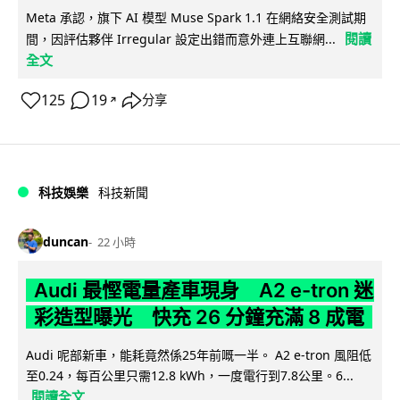
Meta 承認，旗下 AI 模型 Muse Spark 1.1 在網絡安全測試期
閱讀
間，因評估夥伴 Irregular 設定出錯而意外連上互聯網...
全文
125
19
分享
↗
科技娛樂
科技新聞
duncan
22 小時
Audi 最慳電量產車現身 A2 e-tron 迷
彩造型曝光 快充 26 分鐘充滿 8 成電
Audi 呢部新車，能耗竟然係25年前嘅一半。 A2 e-tron 風阻低
至0.24，每百公里只需12.8 kWh，一度電行到7.8公里。6...
閱讀全文