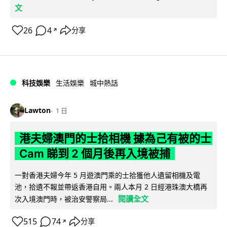
文
26
4
分享
↗
科技娛樂
生活娛樂
城中熱話
Lawton
1 日
港夫婦澳門的士拾相機 據為己有被的士
Cam 睇到 2 個月後再入境被捕
一對香港夫婦今年 5 月遊澳門乘的士拾獲他人遺留相機及電
池，拾遺不報並帶返香港自用。兩人本月 2 日經港珠澳大橋再
閱讀全文
次入境澳門時，被治安警察局...
515
74
分享
↗