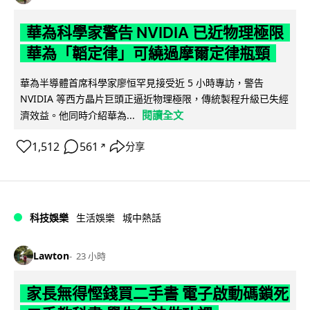
華為科學家警告 NVIDIA 已近物理極限
華為「韜定律」可繞過摩爾定律瓶頸
華為半導體首席科學家廖恒罕見接受近 5 小時專訪，警告
NVIDIA 等西方晶片巨頭正逼近物理極限，傳統製程升級已失經
閱讀全文
濟效益。他同時介紹華為...
1,512
561
分享
↗
科技娛樂
生活娛樂
城中熱話
Lawton
23 小時
家長無得慳錢買二手書 電子啟動碼鎖死