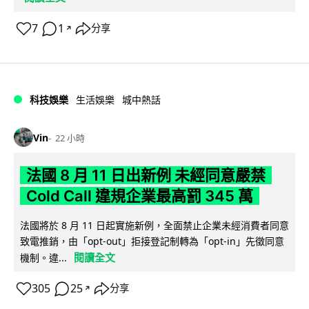
7
1
分享
↗
科技娛樂
生活娛樂
城中熱話
Vin
22 小時
法國 8 月 11 日出新例 未經同意嚴禁
Cold Call 違規企業最高罰 345 萬
法國將於 8 月 11 日起實施新例，全面禁止企業未經消費者同意
致電推銷，由「opt-out」拒接登記制轉為「opt-in」先徵同意
閱讀全文
機制。違...
305
25
分享
↗