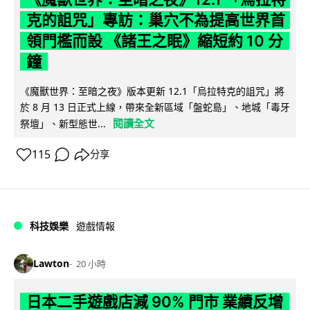
克的詛咒」專訪：巢穴不為提高世界首
領門檻而設 《諸王之眠》縮短約 10 分
鐘
《魔獸世界：至暗之夜》版本更新 12.1「烏拉特克的詛咒」將
於 8 月 13 日正式上線，帶來全新區域「盤蛇島」、地城「毒牙
閱讀全文
祭壇」、新型態世...
115
分享
科技娛樂
遊戲情報
Lawton
20 小時
日本二手遊戲店減 90% 門市 業績反增