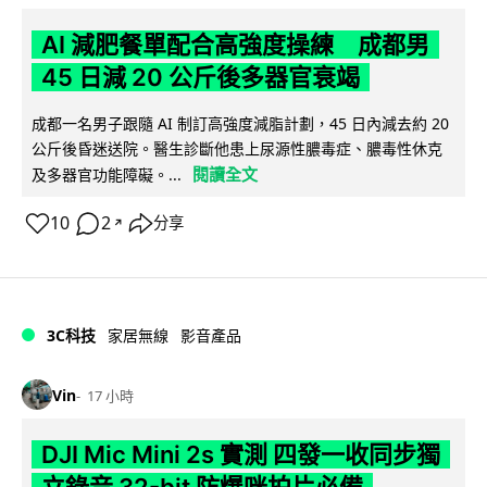
AI 減肥餐單配合高強度操練 成都男
45 日減 20 公斤後多器官衰竭
成都一名男子跟隨 AI 制訂高強度減脂計劃，45 日內減去約 20
公斤後昏迷送院。醫生診斷他患上尿源性膿毒症、膿毒性休克
閱讀全文
及多器官功能障礙。...
10
2
分享
↗
3C科技
家居無線
影音產品
Vin
17 小時
DJI Mic Mini 2s 實測 四發一收同步獨