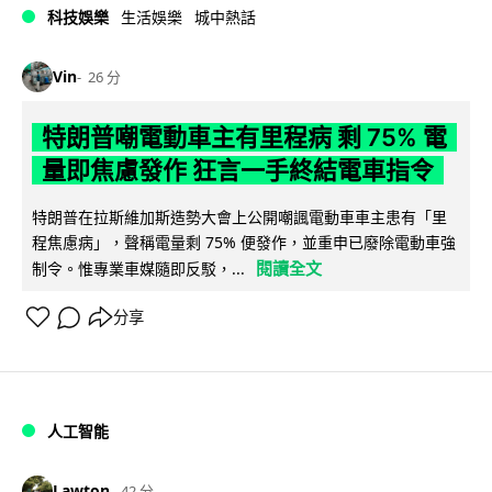
科技娛樂
生活娛樂
城中熱話
Vin
26 分
特朗普嘲電動車主有里程病 剩 75% 電
量即焦慮發作 狂言一手終結電車指令
特朗普在拉斯維加斯造勢大會上公開嘲諷電動車車主患有「里
程焦慮病」，聲稱電量剩 75% 便發作，並重申已廢除電動車強
閱讀全文
制令。惟專業車媒隨即反駁，...
分享
人工智能
Lawton
42 分