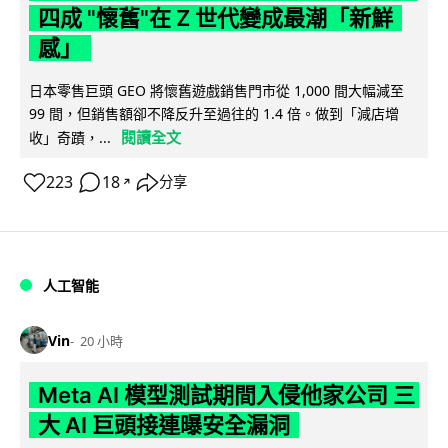
四成 "懷舊"在 Z 世代變成最潮「新鮮
感」
日本零售巨頭 GEO 將懷舊遊戲銷售門市從 1,000 間大幅減至
99 間，但銷售額卻不降反升至過往的 1.4 倍。做到「減店增
閱讀全文
收」奇蹟，...
223
18
分享
↗
人工智能
Vin
20 小時
Meta AI 模型測試期間入侵他家公司 三
大 AI 巨頭接連曝安全漏洞