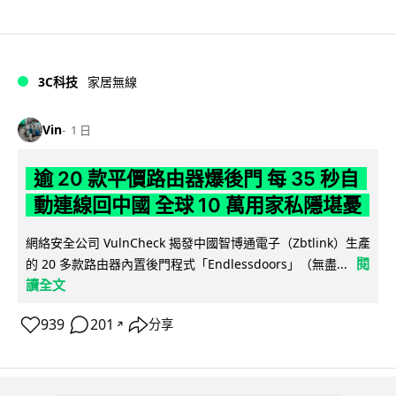
3C科技
家居無線
Vin
1 日
逾 20 款平價路由器爆後門 每 35 秒自
動連線回中國 全球 10 萬用家私隱堪憂
網絡安全公司 VulnCheck 揭發中國智博通電子（Zbtlink）生產
閱
的 20 多款路由器內置後門程式「Endlessdoors」（無盡...
讀全文
939
201
分享
↗