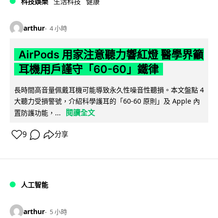
科技娛樂
生活科技
健康
arthur
4 小時
AirPods 用家注意聽力響紅燈 醫學界籲
耳機用戶謹守「60-60」鐵律
長時間高音量佩戴耳機可能導致永久性噪音性聽損。本文盤點 4
大聽力受損警號，介紹科學護耳的「60-60 原則」及 Apple 內
閱讀全文
置防護功能，...
9
分享
人工智能
arthur
5 小時