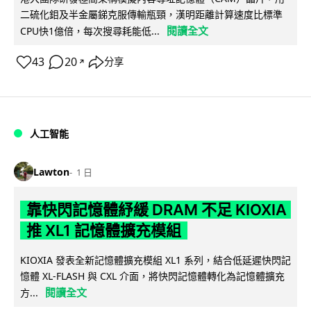
二硫化鉬及半金屬銻克服傳輸瓶頸，漢明距離計算速度比標準
閱讀全文
CPU快1億倍，每次搜尋耗能低...
43
20
分享
↗
人工智能
Lawton
1 日
靠快閃記憶體紓緩 DRAM 不足 KIOXIA
推 XL1 記憶體擴充模組
KIOXIA 發表全新記憶體擴充模組 XL1 系列，結合低延遲快閃記
憶體 XL-FLASH 與 CXL 介面，將快閃記憶體轉化為記憶體擴充
閱讀全文
方...