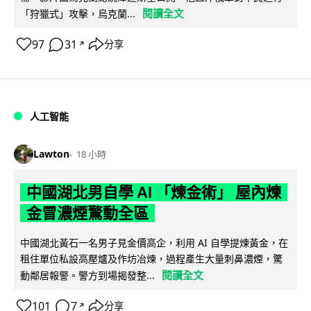
閱讀全文
「狩獵式」攻擊，烏克蘭...
97
31
分享
↗
人工智能
Lawton
18 小時
中國湖北男自學 AI 「煉金術」 屋內煉
金冒濃煙驚動全區
中國湖北黃石一名男子見金價高企，利用 AI 自學提煉黃金，在
租住單位私設高壓爐及作坊冶煉，過程產生大量刺鼻濃煙，驚
閱讀全文
動鄰居報警。警方到場揭發整...
101
7
分享
↗