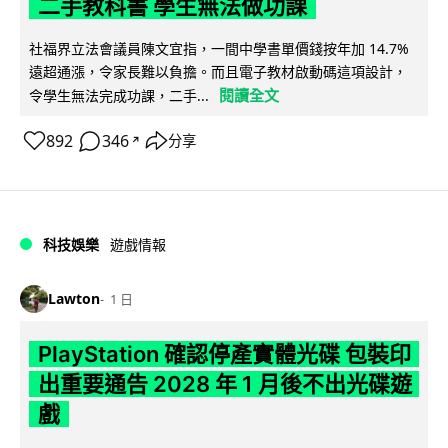
二手教科書 學生無法做功課
社福界立法會議員陳文宜指，一間中學書單價錢按年加 14.7%
遠超通漲，令家長難以負擔。而且電子教材啟動碼這項設計，
閱讀全文
令學生無法完成功課，二手...
892
346
分享
↗
科技娛樂
遊戲情報
Lawton
1 日
PlayStation 確認停產實體光碟 包裝印
出重要通告 2028 年 1 月後不出光碟遊
戲