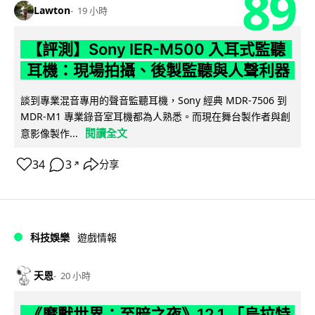
89
Lawton
19 小時
【評測】Sony IER-M500 入耳式監聽
耳機：現場拍攝、後製監聽與人聲利器
談到專業混音專用的聲音監聽耳機，Sony 經典 MDR-7506 到
MDR-M1 專業錄音室耳機都為人熟悉。而現在舞台製作者與創
閱讀全文
意影像製作...
34
3
分享
↗
科技娛樂
遊戲情報
天恩
20 小時
《魔獸世界：至暗之夜》12.1 「烏拉特