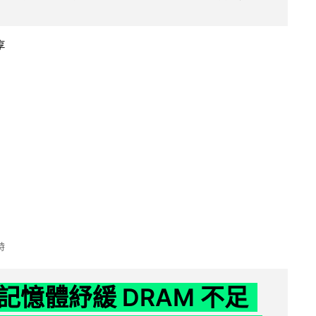
享
時
記憶體紓緩 DRAM 不足