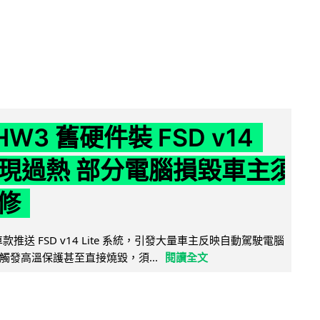
 HW3 舊硬件裝 FSD v14
e 頻現過熱 部分電腦損毀車主須
修
 舊車款推送 FSD v14 Lite 系統，引發大量車主反映自動駕駛電腦
觸發高溫保護甚至直接燒毀，須...
閱讀全文