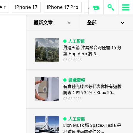
Air
iPhone 17
iPhone 17 Pro
AirPods Pro 3
Ap
最新文章
全部
人工智能
貨運火箭 沖繩飛台灣僅需 15 分
鐘 Hop Aero 將 5...
05.08.2026
遊戲情報
有實體光碟未必代表你擁有遊戲
調查：PS5 34%、Xbox 50...
05.08.2026
人工智能
Elon Musk 稱 SpaceX Tesla 是
地球最強兩間硬件公...