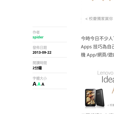
作者
spider
今時今日不少人下班
Apps 技巧為自己
發佈日期
2013-09-22
機 App/網頁
閱讀時間
2分鐘
字體大小
A
A
A