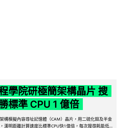
程學院研極簡架構晶片 搜
標準 CPU 1 億倍
架構模擬內容尋址記憶體（CAM）晶片，用二硫化鉬及半金
，漢明距離計算速度比標準CPU快1億倍，每次搜尋耗能低...