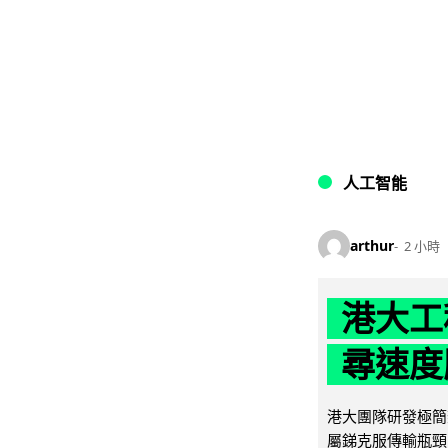
人工智能
arthur
2 小時
港大工
尋速度勝
港大團隊研發極簡
屬銻克服傳輸瓶頸