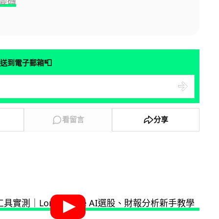
變磚
📮
送到電子郵箱
看留言
分享