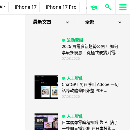
Air
iPhone 17
iPhone 17 Pro
AirPods Pro 3
Ap
最新文章
全部
流動電腦
2026 買電腦新趨勢公開！ 如何
享最多優惠 從極致便攜到電...
07.08.2026
人工智能
ChatGPT 免費呼叫 Adobe 一句
話跨軟體修圖兼整 PDF ...
07.08.2026
人工智能
日本偶像零編程知識 靠 AI 搞了
一整個直播系統 在日本技術...