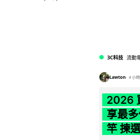
3C科技
流動
Lawton
4 小時
202
享最多
竿 揀