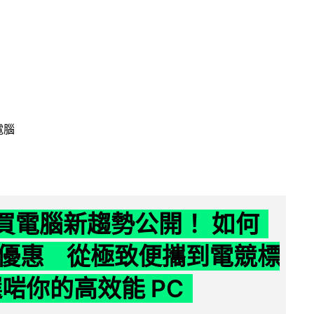
電腦
6 買電腦新趨勢公開！ 如何
優惠 從極致便攜到電競標
選啱你的高效能 PC