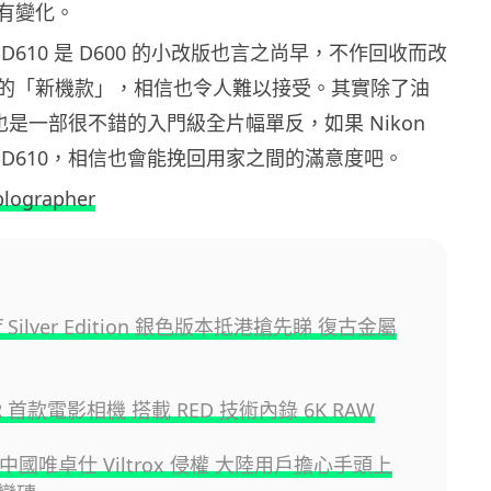
有變化。
D610 是 D600 的小改版也言之尚早，不作回收而改
的「新機款」，相信也令人難以接受。其實除了油
 也是一部很不錯的入門級全片幅單反，如果 Nikon
 D610，相信也會能挽回用家之間的滿意度吧。
blographer
Z f Silver Edition 銀色版本抵港搶先睇 復古金屬
ZR 首款電影相機 搭載 RED 技術內錄 6K RAW
 控中國唯卓仕 Viltrox 侵權 大陸用戶擔心手頭上