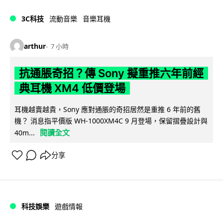
3C科技
流動音樂
音樂耳機
arthur
7 小時
抗通脹奇招？傳 Sony 擬重推六年前經
典耳機 XM4 低價登場
耳機越賣越貴，Sony 應對通脹的奇招居然是重推 6 年前的舊
機？ 消息指平價版 WH-1000XM4C 9 月登場，保留摺疊設計與
閱讀全文
40m...
分享
科技娛樂
遊戲情報