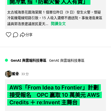
開冷氣 指「防範火警 人人有責」
太古城海景花園海棠閣 1 個單位昨日（9 日）發生火警，懷疑
冷氣機電線短路引致，15 人吸入濃煙不適送院。事後港島東區
閱讀全文
議員郭浩景建議居民夏天...
分享
GenAI 與雲端科技專區
GenAI 與雲端科技專區
藍骨
33 分
AWS「From Idea to Frontier」計劃
接受報名 OPC 贏取 10 萬美元 AWS
Credits ＋ re:Invent 主舞台