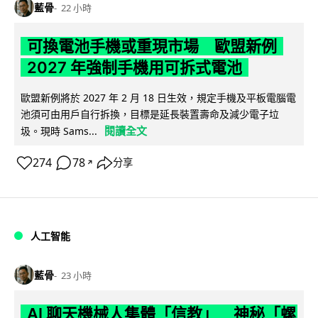
藍骨
22 小時
可換電池手機或重現市場 歐盟新例
2027 年強制手機用可拆式電池
歐盟新例將於 2027 年 2 月 18 日生效，規定手機及平板電腦電
池須可由用戶自行拆換，目標是延長裝置壽命及減少電子垃
閱讀全文
圾。現時 Sams...
274
78
分享
↗
人工智能
藍骨
23 小時
AI 聊天機械人集體「信教」 神秘「螺