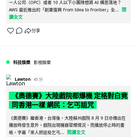
一人公司（OPC）或者 10 人以下小團隊想將 AI 構思落地？
閱
AWS 最近推出的「創業復興 From Idea to Frontier」全...
讀全文
分享
科技娛樂
影視娛樂
Lawton
45 分
《奧德賽》大陸戲院都爆機 定格對白竟
同香港一樣 網民：乞丐詛咒
《奧德賽》繼香港、台灣後，大陸蘇州戲院 8 月 9 日亦傳出在
播放時發生意外，戲院出現機器冒煙情況，而播放停止時的畫
閱讀全文
格，字幕「來人把這些乞丐...