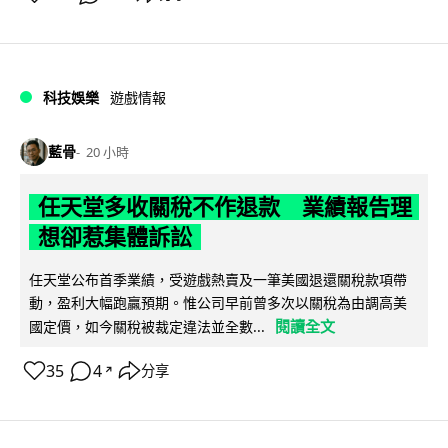
科技娛樂
遊戲情報
藍骨
20 小時
任天堂多收關稅不作退款 業績報告理
想卻惹集體訴訟
任天堂公布首季業績，受遊戲熱賣及一筆美國退還關稅款項帶
動，盈利大幅跑贏預期。惟公司早前曾多次以關稅為由調高美
閱讀全文
國定價，如今關稅被裁定違法並全數...
35
4
分享
↗