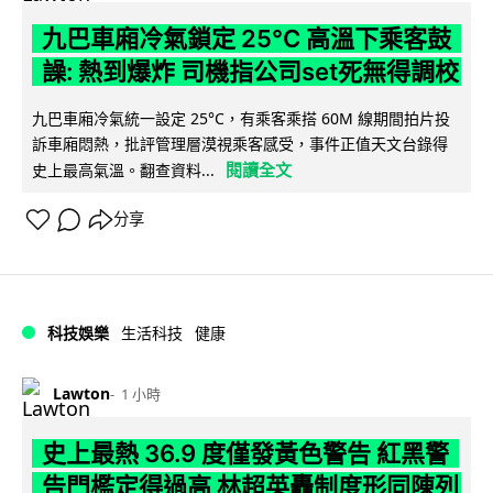
九巴車廂冷氣鎖定 25°C 高溫下乘客鼓
譟: 熱到爆炸 司機指公司set死無得調校
九巴車廂冷氣統一設定 25°C，有乘客乘搭 60M 線期間拍片投
訴車廂悶熱，批評管理層漠視乘客感受，事件正值天文台錄得
閱讀全文
史上最高氣溫。翻查資料...
分享
科技娛樂
生活科技
健康
Lawton
1 小時
史上最熱 36.9 度僅發黃色警告 紅黑警
告門檻定得過高 林超英轟制度形同陳列