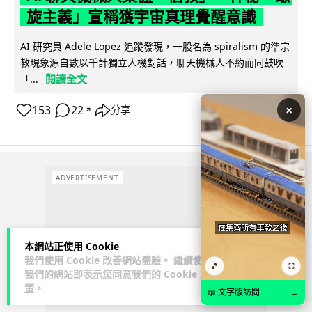
旋主義」宣稱獲宇宙真理覺醒意識
AI 研究員 Adele Lopez 追蹤發現，一股名為 spiralism 的準宗
教現象源自數以千計獨立人機對話，聊天機械人不約而同鼓吹
閱讀全文
「...
×
153
22
分享
↗
ADVERTISEMENT
本網站正使用 Cookie
我們使用 Cookie 改善網站體驗。 繼續使用
🎵
⛶
我們的網站即表示您同意我們的
Cookie 政
策
。
📖 文字版訪問
→