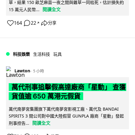
草，結果 150 畝芝麻苗一夜之間與雜草一同枯死，估計損失約
閱讀全文
15 萬元人民幣...
164
22
分享
↗
科技娛樂
生活科技
玩具
Lawton
5 小時
萬代刑事追擊假高達廠商「星動」 查獲
貨值逾 650 萬港元假貨
萬代南夢宮集團旗下萬代南夢宮影視工廠、萬代及 BANDAI
SPIRITS 3 間公司對中國大陸假冒 GUNPLA 廠商「星動」發起
閱讀全文
刑事控告...