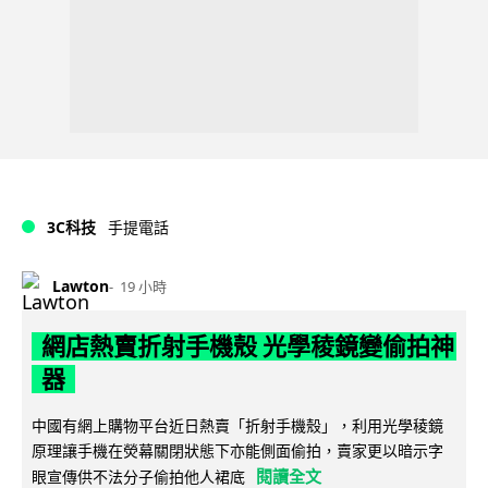
3C科技
手提電話
Lawton
19 小時
網店熱賣折射手機殼 光學稜鏡變偷拍神
器
中國有網上購物平台近日熱賣「折射手機殼」，利用光學稜鏡
原理讓手機在熒幕關閉狀態下亦能側面偷拍，賣家更以暗示字
閱讀全文
眼宣傳供不法分子偷拍他人裙底