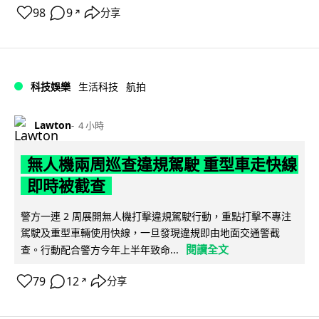
98
9
分享
↗
科技娛樂
生活科技
航拍
Lawton
4 小時
無人機兩周巡查違規駕駛 重型車走快線
即時被截查
警方一連 2 周展開無人機打擊違規駕駛行動，重點打擊不專注
駕駛及重型車輛使用快線，一旦發現違規即由地面交通警截
閱讀全文
查。行動配合警方今年上半年致命...
79
12
分享
↗