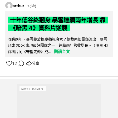
arthur
9 小時
十年低谷終翻身 暴雪連續兩年增長 靠
《暗黑 4》資料片逆襲
收購兩年，暴雪終於擺脫動視魔咒？總裁內部電郵流出：暴雪
已成 Xbox 表現最好團隊之一，連續兩年營收增長。《暗黑 4》
閱讀全文
資料片同《守望先鋒》成...
12
分享
ADVERTISEMENT