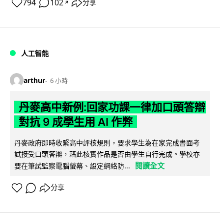
794
102
分享
↗
人工智能
arthur
6 小時
丹麥高中新例:回家功課一律加口頭答辯
對抗 9 成學生用 AI 作弊
丹麥政府即時收緊高中評核規則，要求學生為在家完成書面考
試接受口頭答辯，藉此核實作品是否由學生自行完成。學校亦
閱讀全文
要在筆試監察電腦螢幕、設定網絡防...
分享