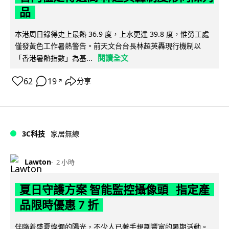
品
本港周日錄得史上最熱 36.9 度，上水更達 39.8 度，惟勞工處
僅發黃色工作暑熱警告。前天文台台長林超英轟現行機制以
閱讀全文
「香港暑熱指數」為基...
62
19
分享
↗
3C科技
家居無線
Lawton
2 小時
夏日守護方案 智能監控攝像頭 指定產
品限時優惠 7 折
伴隨着盛夏燦爛的陽光，不少人已著手規劃豐富的暑期活動。