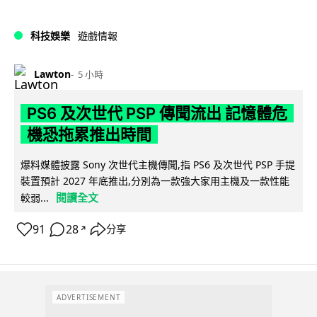
科技娛樂
遊戲情報
Lawton
5 小時
PS6 及次世代 PSP 傳聞流出 記憶體危
機恐拖累推出時間
爆料媒體披露 Sony 次世代主機傳聞,指 PS6 及次世代 PSP 手提
裝置預計 2027 年底推出,分別為一款強大家用主機及一款性能
閱讀全文
較弱...
91
28
分享
↗
ADVERTISEMENT