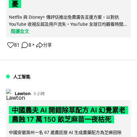
憂
Netflix 與 Disney+ 傳評估推出免費廣告支援方案，以對抗
YouTube 收視反超及用戶流失。YouTube 全球日均觀看時間...
閱讀全文
81
8
分享
↗
人工智能
Lawton
5 小時
中國農夫 AI 開錯除草配方 AI 幻覺累老
農蝕 17 萬 150 畝芝麻苗一夜枯死
中國安徽滁州一名 67 歲農民按 AI 生成農藥配方為芝麻田除