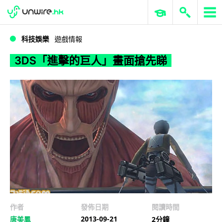
WWDC 2026
GenAI 與雲端科技專區
ERP 與商業 AI
3DS「進擊的巨人」畫面搶先睇
科技娛樂
遊戲情報
3DS「進擊的巨人」畫面搶先睇
作者
發佈日期
閱讀時間
2013-09-21
唐美鳳
2分鐘