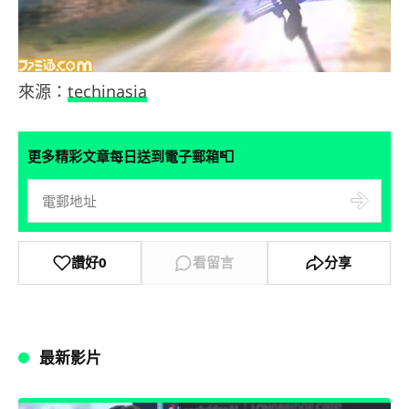
來源：
techinasia
📮
更多精彩文章每日送到電子郵箱
讚好
0
看留言
分享
最新影片