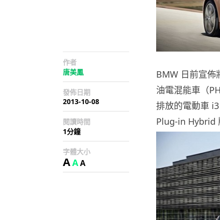
作者
唐美鳳
BMW 日前宣佈將
油電混能車（P
發佈日期
2013-10-08
排放的電動車 i
Plug-in Hybri
閱讀時間
1分鐘
字體大小
A
A
A