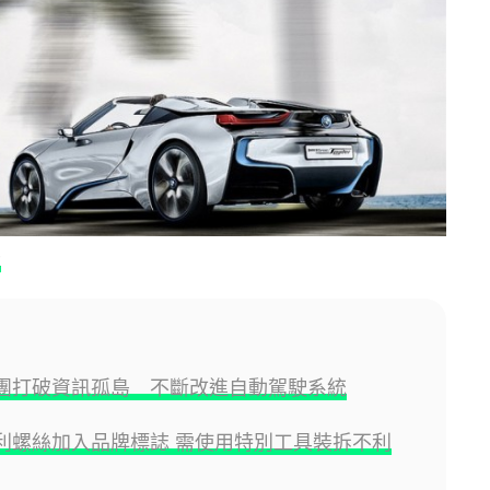
t
集團打破資訊孤島 不斷改進自動駕駛系統
專利螺絲加入品牌標誌 需使用特別工具裝拆不利