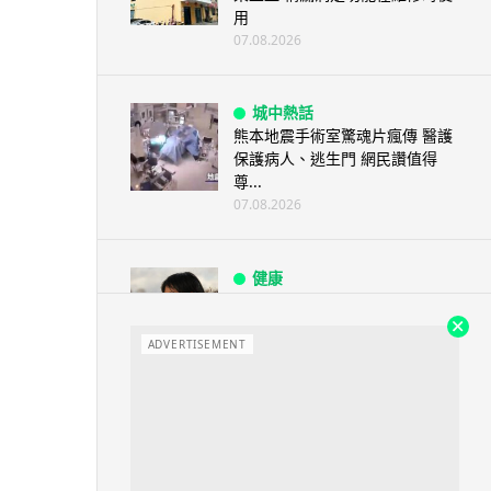
用
07.08.2026
城中熱話
熊本地震手術室驚魂片瘋傳 醫護
保護病人、逃生門 網民讚值得
尊...
07.08.2026
健康
AirPods 用家注意聽力響紅燈 醫
學界籲耳機用戶謹守「60-60」...
ADVERTISEMENT
07.08.2026
人工智能
AI 減肥餐單配合高強度操練 成
都男 45 日減 20 公斤後多器官
衰...