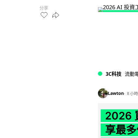
分享
3C科技
流動
Lawton
8 小時
202
享最多