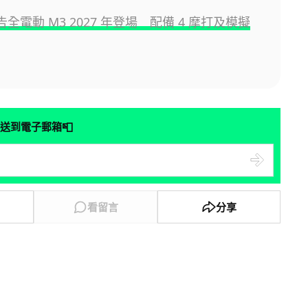
告全電動 M3 2027 年登場 配備 4 摩打及模擬
📮
送到電子郵箱
看留言
分享