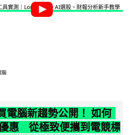
電腦
6 買電腦新趨勢公開！ 如何
優惠 從極致便攜到電競標