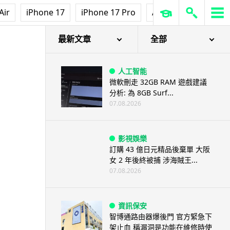
Air
iPhone 17
iPhone 17 Pro
AirPods Pro 3
Ap
最新文章
全部
人工智能
微軟刪走 32GB RAM 遊戲建議
分析: 為 8GB Surf...
07.08.2026
影視娛樂
訂購 43 億日元精品後棄單 大阪
女 2 年後終被捕 涉海賊王...
07.08.2026
資訊保安
智博通路由器爆後門 官方緊急下
架止血 稱漏洞是功能在維修時使