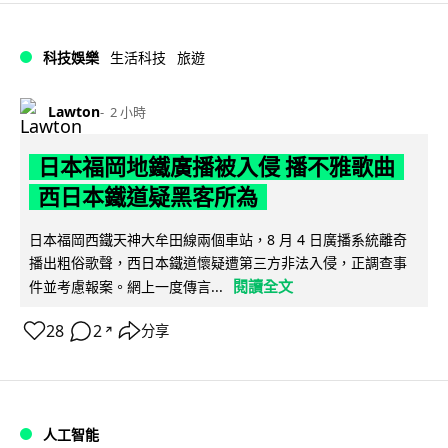
科技娛樂
生活科技
旅遊
Lawton
2 小時
日本福岡地鐵廣播被入侵 播不雅歌曲
西日本鐵道疑黑客所為
日本福岡西鐵天神大牟田線兩個車站，8 月 4 日廣播系統離奇
播出粗俗歌聲，西日本鐵道懷疑遭第三方非法入侵，正調查事
閱讀全文
件並考慮報案。網上一度傳言...
28
2
分享
↗
人工智能