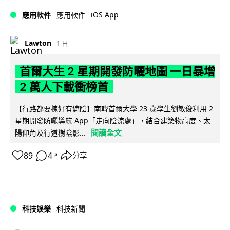
iOS App
應用軟件
應用軟件
Lawton
1 日
首爾大生 2 星期開發防曬地圖 一日暴增
2 萬人下載衝榜首
【行路都要揀好有遮陰】南韓首爾大學 23 歲學生劉敏俊利用 2
星期開發防曬導航 App「走向陰涼處」，結合建築物高度、太
閱讀全文
陽仰角及行道樹陰影...
89
4
分享
↗
科技娛樂
科技新聞