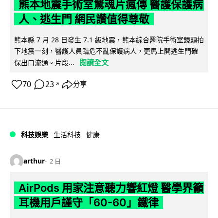
熊本地震手術室驚魂片瘋傳 醫護保護病
人、逃生門 網民讚值得尊敬
熊本縣 7 月 28 日發生 7.1 級地震，熊本綜合醫院手術室鏡頭拍
下地震一刻，醫護人員臨危不亂保護病人，更馬上開逃生門確
閱讀全文
保出口流通。片段...
70
23
分享
↗
科技娛樂
生活科技
健康
arthur
2 日
AirPods 用家注意聽力響紅燈 醫學界籲
耳機用戶謹守「60-60」鐵律