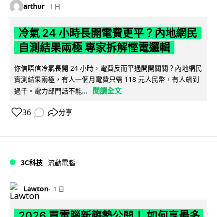
arthur
1 日
冷氣 24 小時長開電費更平？內地網民
自測結果兩極 專家拆解慳電邏輯
你信唔信冷氣長開 24 小時，電費反而平過開開關關？內地網民
實測結果兩極，有人一個月電費只需 118 元人民幣，有人飆到
閱讀全文
過千。電力部門話不能...
36
分享
3C科技
流動電腦
Lawton
1 日
2026 買電腦新趨勢公開！ 如何享最多