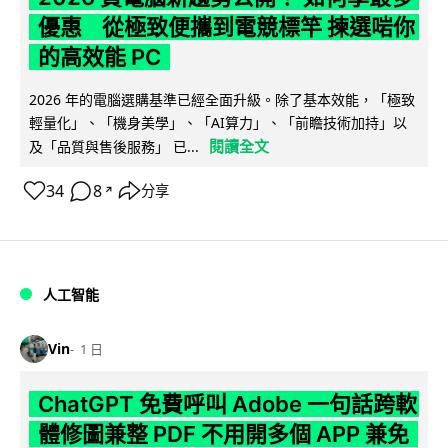
優惠 從極致便攜到電競標竿 揀選啱你
的高效能 PC
2026 年的電腦選購基準已經全面升級。除了基本效能，「極致
輕量化」、「機身美學」、「AI算力」、「前瞻技術加持」以
閱讀全文
及「品質與售後服務」 已...
34
8
分享
↗
人工智能
Vin
1 日
ChatGPT 免費呼叫 Adobe 一句話跨軟
體修圖兼整 PDF 不用開多個 APP 兼免