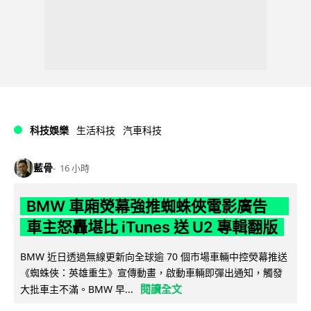
科技娛樂
生活科技
汽車科技
藍骨
16 小時
BMW 車廂熒幕強推蜘蛛俠電影廣告
車主怒轟堪比 iTunes 送 U2 專輯翻版
BMW 近日透過無線更新向全球逾 70 個市場車輛中控熒幕推送
《蜘蛛俠：英雄重生》宣傳動畫，啟動車輛即彈出通知，觸發
閱讀全文
大批車主不滿。BMW 早...