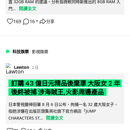
置 32GB RAM 的建議。分析指微軟同時新推出的 8GB RAM 入
閱讀全文
門...
169
16
分享
↗
科技娛樂
影視娛樂
Lawton
2 日
訂購 43 億日元精品後棄單 大阪女 2 年
後終被捕 涉海賊王,火影周邊產品
日本警視廳神田署 8 月 6 日公布，拘捕一名 32 歲大阪女子，
指她涉嫌在出版巨頭集英社旗下官方網店「JUMP
閱讀全文
CHARACTERS ST...