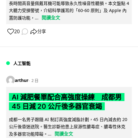
長時間高音量佩戴耳機可能導致永久性噪音性聽損。本文盤點 4
大聽力受損警號，介紹科學護耳的「60-60 原則」及 Apple 內
閱讀全文
置防護功能，...
20
分享
人工智能
arthur
2 日
AI 減肥餐單配合高強度操練 成都男
45 日減 20 公斤後多器官衰竭
成都一名男子跟隨 AI 制訂高強度減脂計劃，45 日內減去約 20
公斤後昏迷送院。醫生診斷他患上尿源性膿毒症、膿毒性休克
閱讀全文
及多器官功能障礙。...