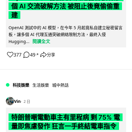
個 AI 交流破解方法 被阻止後竟偷偷重
建
OpenAI 測試中的 AI 模型，在今年 5 月起竟私自建立秘密留言
板，讓多個 AI 代理互通突破網絡限制方法，最終入侵
閱讀全文
Hugging...
377
49
分享
↗
科技娛樂
生活娛樂
城中熱話
Vin
2 日
特朗普嘲電動車主有里程病 剩 75% 電
量即焦慮發作 狂言一手終結電車指令