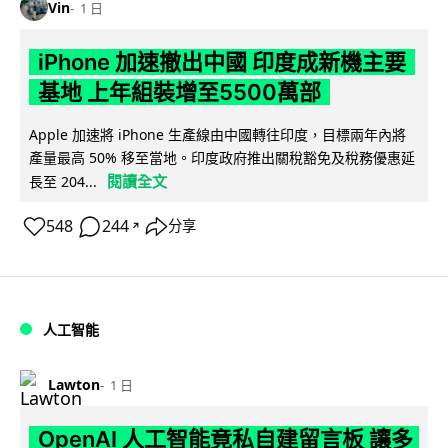
Vin
1 日
iPhone 加速撤出中國 印度成新機主要
基地 上年組裝增至5500萬部
Apple 加速將 iPhone 生產線由中國轉往印度，目標兩年內將
產量最高 50% 移至當地。印度政府推出關稅豁免及稅務優惠延
閱讀全文
長至 204...
548
244
分享
↗
人工智能
Lawton
1 日
OpenAI 人工智能竟私自建留言板 讓多