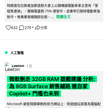
特朗普在拉斯維加斯造勢大會上公開嘲諷電動車車主患有「里
程焦慮病」，聲稱電量剩 75% 便發作，並重申已廢除電動車強
閱讀全文
制令。惟專業車媒隨即反駁，...
632
279
分享
↗
人工智能
Lawton
2 日
微軟刪走 32GB RAM 遊戲建議 分析:
為 8GB Surface 銷售鋪路 連自家
Copilot+ 門檻也未到
Microsoft 被發現靜靜刪除官方網站上，對遊戲玩家要為電腦配