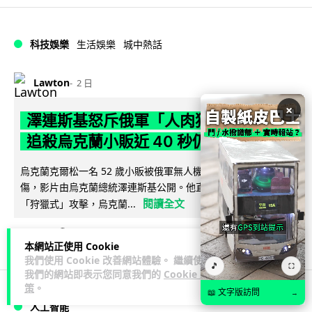
科技娛樂
生活娛樂
城中熱話
Lawton
2 日
×
澤連斯基怒斥俄軍「人肉狩獵」 無人機
追殺烏克蘭小販近 40 秒仍被炸傷
烏克蘭克爾松一名 52 歲小販被俄軍無人機追擊近 40 秒後被炸
傷，影片由烏克蘭總統澤連斯基公開。他直斥俄軍對平民進行
閱讀全文
「狩獵式」攻擊，烏克蘭...
138
41
分享
↗
本網站正使用 Cookie
我們使用 Cookie 改善網站體驗。 繼續使用
🎵
⛶
我們的網站即表示您同意我們的
Cookie 政
策
。
📖 文字版訪問
→
人工智能