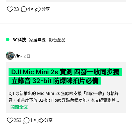
23
4
分享
↗
3C科技
家居無線
影音產品
Vin
2 日
DJI Mic Mini 2s 實測 四發一收同步獨
立錄音 32-bit 防爆咪拍片必備
DJI 最新推出的 Mic Mini 2s 無線咪支援「四發一收」分軌錄
音，並首度下放 32-bit Float 浮點內錄功能。本文經實測其...
閱讀全文
253
1
分享
↗