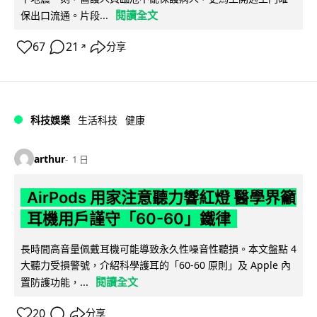
閱讀全文
保出口流通。片段...
67
21
分享
↗
科技娛樂
生活科技
健康
arthur
1 日
AirPods 用家注意聽力響紅燈 醫學界籲
耳機用戶謹守「60-60」鐵律
長時間高音量佩戴耳機可能導致永久性噪音性聽損。本文盤點 4
大聽力受損警號，介紹科學護耳的「60-60 原則」及 Apple 內
閱讀全文
置防護功能，...
20
分享