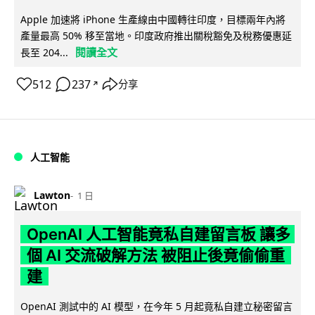
Apple 加速將 iPhone 生產線由中國轉往印度，目標兩年內將
產量最高 50% 移至當地。印度政府推出關稅豁免及稅務優惠延
閱讀全文
長至 204...
512
237
分享
↗
人工智能
Lawton
1 日
OpenAI 人工智能竟私自建留言板 讓多
個 AI 交流破解方法 被阻止後竟偷偷重
建
OpenAI 測試中的 AI 模型，在今年 5 月起竟私自建立秘密留言