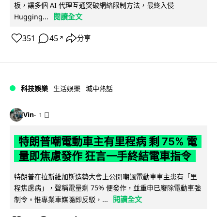
板，讓多個 AI 代理互通突破網絡限制方法，最終入侵
閱讀全文
Hugging...
351
45
分享
↗
科技娛樂
生活娛樂
城中熱話
Vin
1 日
特朗普嘲電動車主有里程病 剩 75% 電
量即焦慮發作 狂言一手終結電車指令
特朗普在拉斯維加斯造勢大會上公開嘲諷電動車車主患有「里
程焦慮病」，聲稱電量剩 75% 便發作，並重申已廢除電動車強
閱讀全文
制令。惟專業車媒隨即反駁，...