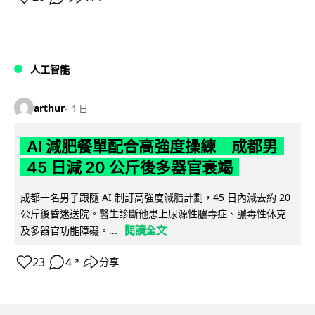
人工智能
arthur
1 日
AI 減肥餐單配合高強度操練 成都男
45 日減 20 公斤後多器官衰竭
成都一名男子跟隨 AI 制訂高強度減脂計劃，45 日內減去約 20
公斤後昏迷送院。醫生診斷他患上尿源性膿毒症、膿毒性休克
閱讀全文
及多器官功能障礙。...
23
4
分享
↗