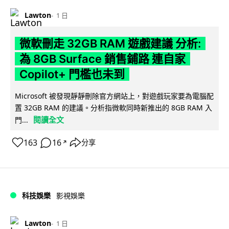
Lawton
1 日
微軟刪走 32GB RAM 遊戲建議 分析:
為 8GB Surface 銷售鋪路 連自家
Copilot+ 門檻也未到
Microsoft 被發現靜靜刪除官方網站上，對遊戲玩家要為電腦配
置 32GB RAM 的建議。分析指微軟同時新推出的 8GB RAM 入
閱讀全文
門...
163
16
分享
↗
科技娛樂
影視娛樂
Lawton
1 日