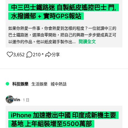
中三巴士鐵路迷 自製紙皮遙控巴士 門,
水撥識郁 + 實時GPS報站
如果你熱愛一件事，你會熱愛到怎樣的程度？一位就讀中三的
巴士鐵路迷，選擇由零開始，把自己的興趣一步步變成真正可
閱讀全文
以運作的作品。他以紙皮親手製作出...
3,652
210
分享
↗
科技娛樂
生活娛樂
城中熱話
Vin
1 日
iPhone 加速撤出中國 印度成新機主要
基地 上年組裝增至5500萬部