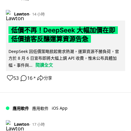
Lawton
14 小時
低價不再！DeepSeek 大幅加價在即
低價搶客反釀運算資源告急
DeepSeek 因低價策略掀起需求熱潮，運算資源不勝負荷，官
方於 8 月 6 日宣布即將大幅上調 API 收費，惟未公布具體加
閱讀全文
幅。事件與...
53
16
分享
↗
iOS App
應用軟件
應用軟件
Lawton
17 小時