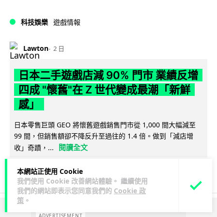
科技娛樂
遊戲情報
Lawton
2 日
日本二手遊戲店減 90% 門市 業績反增
四成 "懷舊"在 Z 世代變成最潮「新鮮
感」
日本零售巨頭 GEO 將懷舊遊戲銷售門市從 1,000 間大幅減至
99 間，但銷售額卻不降反升至過往的 1.4 倍。做到「減店增
閱讀全文
收」奇蹟，...
262
20
分享
↗
本網站正使用 Cookie
我們使用 Cookie 改善網站體驗。 繼續使用
我們的網站即表示您同意我們的
Cookie 政
策
。
ADVERTISEMENT