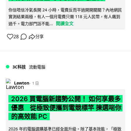
你信唔信冷氣長開 24 小時，電費反而平過開開關關？內地網民
實測結果兩極，有人一個月電費只需 118 元人民幣，有人飆到
閱讀全文
過千。電力部門話不能...
28
分享
3C科技
流動電腦
Lawton
1 日
2026 買電腦新趨勢公開！ 如何享最多
優惠 從極致便攜到電競標竿 揀選啱你
的高效能 PC
2026 年的電腦選購基準已經全面升級。除了基本效能，「極致