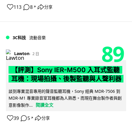
113
8
分享
↗
3C科技
流動音樂
89
Lawton
2 日
【評測】Sony IER-M500 入耳式監聽
耳機：現場拍攝、後製監聽與人聲利器
談到專業混音專用的聲音監聽耳機，Sony 經典 MDR-7506 到
MDR-M1 專業錄音室耳機都為人熟悉。而現在舞台製作者與創
閱讀全文
意影像製作...
39
5
分享
↗