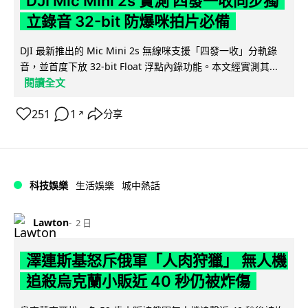
DJI Mic Mini 2s 實測 四發一收同步獨
立錄音 32-bit 防爆咪拍片必備
DJI 最新推出的 Mic Mini 2s 無線咪支援「四發一收」分軌錄
音，並首度下放 32-bit Float 浮點內錄功能。本文經實測其...
閱讀全文
251
1
分享
↗
科技娛樂
生活娛樂
城中熱話
Lawton
2 日
澤連斯基怒斥俄軍「人肉狩獵」 無人機
追殺烏克蘭小販近 40 秒仍被炸傷