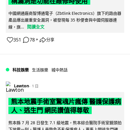
稱漏洞是功能在維修時使用
中國網通廠商智博通電子（Zbtlink Electronics）旗下的路由器
產品爆出嚴重安全漏洞，被發現每 35 秒便會與中國伺服器連
閱讀全文
線，旗...
351
78
分享
↗
科技娛樂
生活娛樂
城中熱話
Lawton
1 日
熊本地震手術室驚魂片瘋傳 醫護保護病
人、逃生門 網民讚值得尊敬
熊本縣 7 月 28 日發生 7.1 級地震，熊本綜合醫院手術室鏡頭拍
下地震一刻，醫護人員臨危不亂保護病人，更馬上開逃生門確