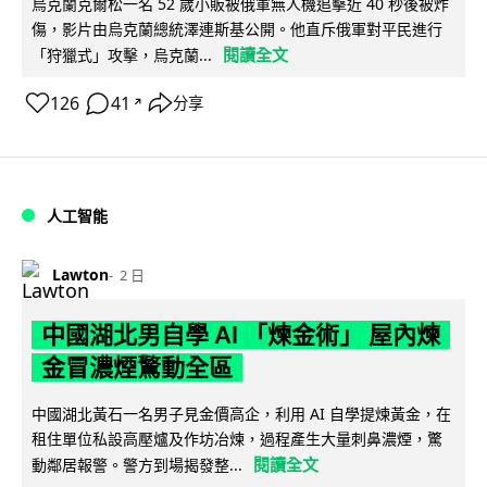
烏克蘭克爾松一名 52 歲小販被俄軍無人機追擊近 40 秒後被炸
傷，影片由烏克蘭總統澤連斯基公開。他直斥俄軍對平民進行
閱讀全文
「狩獵式」攻擊，烏克蘭...
126
41
分享
↗
人工智能
Lawton
2 日
中國湖北男自學 AI 「煉金術」 屋內煉
金冒濃煙驚動全區
中國湖北黃石一名男子見金價高企，利用 AI 自學提煉黃金，在
租住單位私設高壓爐及作坊冶煉，過程產生大量刺鼻濃煙，驚
閱讀全文
動鄰居報警。警方到場揭發整...