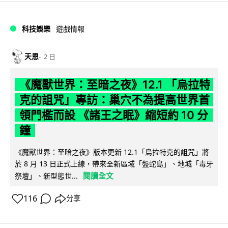
科技娛樂
遊戲情報
天恩
2 日
《魔獸世界：至暗之夜》12.1 「烏拉特
克的詛咒」專訪：巢穴不為提高世界首
領門檻而設 《諸王之眠》縮短約 10 分
鐘
《魔獸世界：至暗之夜》版本更新 12.1「烏拉特克的詛咒」將
於 8 月 13 日正式上線，帶來全新區域「盤蛇島」、地城「毒牙
閱讀全文
祭壇」、新型態世...
116
分享