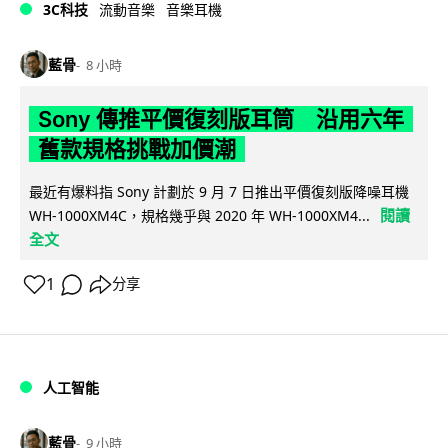
3C科技
流動音樂
音樂耳機
藍骨
8 小時
Sony 傳推平價復刻版耳筒 沿用六年
舊款規格挑戰加價潮
最近有爆料指 Sony 計劃於 9 月 7 日推出平價復刻版降噪耳機
閱讀
WH-1000XM4C，規格幾乎與 2020 年 WH-1000XM4...
全文
1
分享
人工智能
藍骨
9 小時