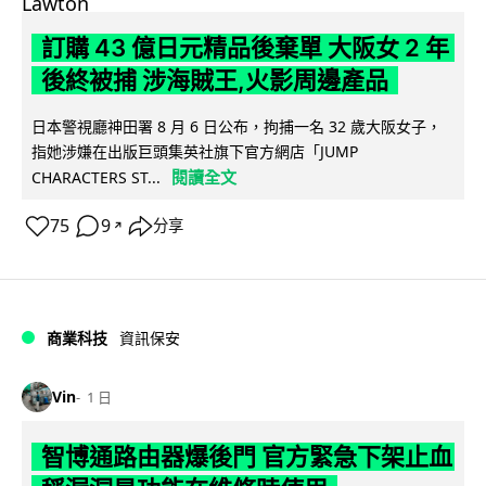
訂購 43 億日元精品後棄單 大阪女 2 年
後終被捕 涉海賊王,火影周邊產品
日本警視廳神田署 8 月 6 日公布，拘捕一名 32 歲大阪女子，
指她涉嫌在出版巨頭集英社旗下官方網店「JUMP
閱讀全文
CHARACTERS ST...
75
9
分享
↗
商業科技
資訊保安
Vin
1 日
智博通路由器爆後門 官方緊急下架止血