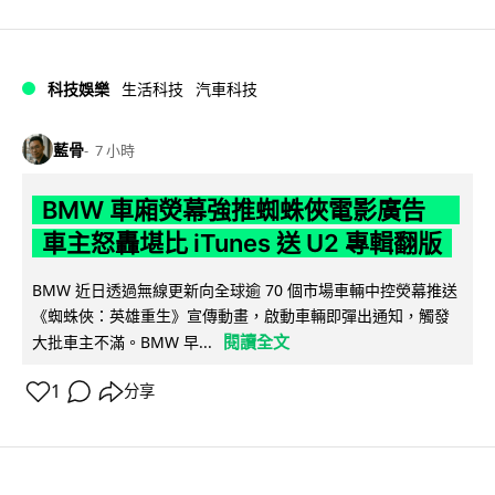
科技娛樂
生活科技
汽車科技
藍骨
7 小時
BMW 車廂熒幕強推蜘蛛俠電影廣告
車主怒轟堪比 iTunes 送 U2 專輯翻版
BMW 近日透過無線更新向全球逾 70 個市場車輛中控熒幕推送
《蜘蛛俠：英雄重生》宣傳動畫，啟動車輛即彈出通知，觸發
閱讀全文
大批車主不滿。BMW 早...
1
分享