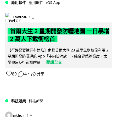
iOS App
應用軟件
應用軟件
Lawton
1 日
首爾大生 2 星期開發防曬地圖 一日暴增
2 萬人下載衝榜首
【行路都要揀好有遮陰】南韓首爾大學 23 歲學生劉敏俊利用 2
星期開發防曬導航 App「走向陰涼處」，結合建築物高度、太
閱讀全文
陽仰角及行道樹陰影...
89
4
分享
↗
科技娛樂
科技新聞
arthur
1 日