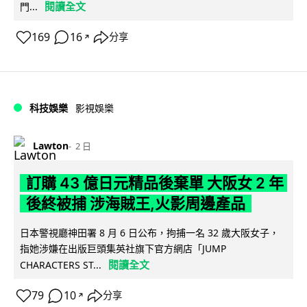
閱讀全文
門...
169
16
分享
↗
科技娛樂
影視娛樂
Lawton
2 日
訂購 43 億日元精品後棄單 大阪女 2 年
後終被捕 涉海賊王,火影周邊產品
日本警視廳神田署 8 月 6 日公布，拘捕一名 32 歲大阪女子，
指她涉嫌在出版巨頭集英社旗下官方網店「JUMP
閱讀全文
CHARACTERS ST...
79
10
分享
↗