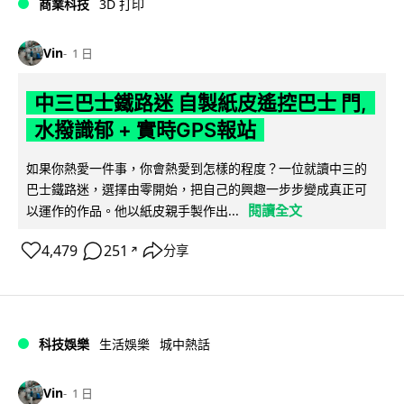
商業科技
3D 打印
Vin
1 日
中三巴士鐵路迷 自製紙皮遙控巴士 門,
水撥識郁 + 實時GPS報站
如果你熱愛一件事，你會熱愛到怎樣的程度？一位就讀中三的
巴士鐵路迷，選擇由零開始，把自己的興趣一步步變成真正可
閱讀全文
以運作的作品。他以紙皮親手製作出...
4,479
251
分享
↗
科技娛樂
生活娛樂
城中熱話
Vin
1 日