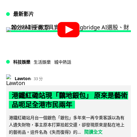
最新影片
科技娛樂
生活娛樂
城中熱話
Lawton
33 分
港鐵紅磡站現「黐地銀包」 原來是藝術
品呃足全港市民兩年
港鐵紅磡站月台一個銀色「銀包」多年來一再令乘客誤以為有
人遺失財物，事主原本打算拾起交還，卻發現原來是黏在地上
閱讀全文
的藝術品。這件名為《失而復得》的...