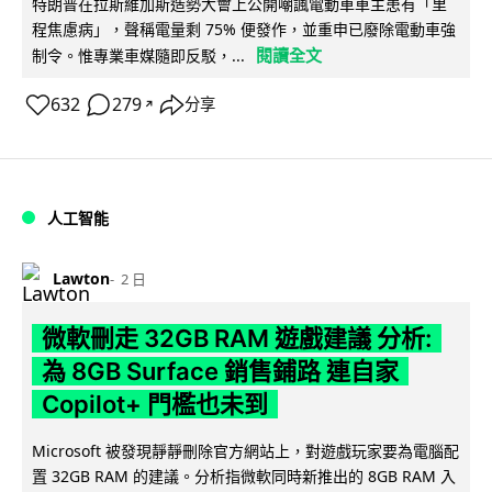
特朗普在拉斯維加斯造勢大會上公開嘲諷電動車車主患有「里
程焦慮病」，聲稱電量剩 75% 便發作，並重申已廢除電動車強
閱讀全文
制令。惟專業車媒隨即反駁，...
632
279
分享
↗
人工智能
Lawton
2 日
微軟刪走 32GB RAM 遊戲建議 分析:
為 8GB Surface 銷售鋪路 連自家
Copilot+ 門檻也未到
Microsoft 被發現靜靜刪除官方網站上，對遊戲玩家要為電腦配
置 32GB RAM 的建議。分析指微軟同時新推出的 8GB RAM 入