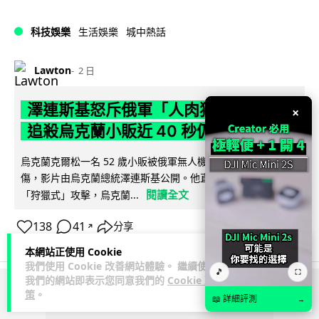
科技娛樂
生活娛樂
城中熱話
Lawton
2 日
澤連斯基怒斥俄軍「人肉狩獵」 無人機
×
追殺烏克蘭小販近 40 秒仍被炸傷
烏克蘭克爾松一名 52 歲小販被俄軍無人機追擊近 40 秒後被炸
傷，影片由烏克蘭總統澤連斯基公開。他直斥俄軍對平民進行
閱讀全文
「狩獵式」攻擊，烏克蘭...
138
41
分享
↗
本網站正使用 Cookie
我們使用 Cookie 改善網站體驗。 繼續使用
🎵
⛶
我們的網站即表示您同意我們的
Cookie 政
策
。
ADVERTISEMENT
📖 詳細評測
→