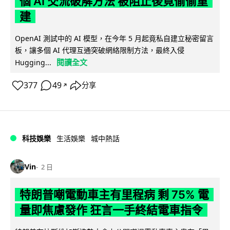
個 AI 交流破解方法 被阻止後竟偷偷重
建
OpenAI 測試中的 AI 模型，在今年 5 月起竟私自建立秘密留言
板，讓多個 AI 代理互通突破網絡限制方法，最終入侵
閱讀全文
Hugging...
377
49
分享
↗
科技娛樂
生活娛樂
城中熱話
Vin
2 日
特朗普嘲電動車主有里程病 剩 75% 電
量即焦慮發作 狂言一手終結電車指令