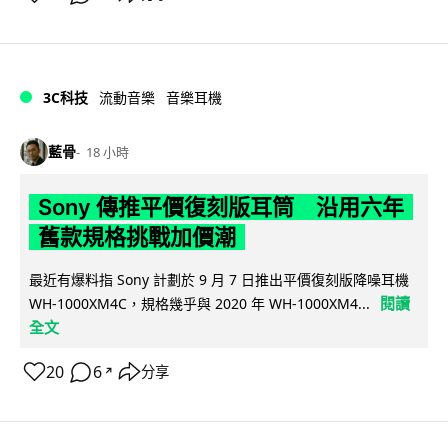
3C科技
流動音樂
音樂耳機
藍骨
18 小時
Sony 傳推平價復刻版耳筒 沿用六年
舊款規格挑戰加價潮
最近有爆料指 Sony 計劃於 9 月 7 日推出平價復刻版降噪耳機
閱讀
WH-1000XM4C，規格幾乎與 2020 年 WH-1000XM4...
全文
20
6
分享
↗