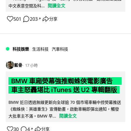
閱讀全文
中文表意空間及科...
501
203
分享
↗
科技娛樂
生活科技
汽車科技
藍骨
17 小時
BMW 車廂熒幕強推蜘蛛俠電影廣告
車主怒轟堪比 iTunes 送 U2 專輯翻版
BMW 近日透過無線更新向全球逾 70 個市場車輛中控熒幕推送
《蜘蛛俠：英雄重生》宣傳動畫，啟動車輛即彈出通知，觸發
閱讀全文
大批車主不滿。BMW 早...
30
4
分享
↗