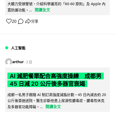
大聽力受損警號，介紹科學護耳的「60-60 原則」及 Apple 內
閱讀全文
置防護功能，...
20
分享
人工智能
arthur
2 日
AI 減肥餐單配合高強度操練 成都男
45 日減 20 公斤後多器官衰竭
成都一名男子跟隨 AI 制訂高強度減脂計劃，45 日內減去約 20
公斤後昏迷送院。醫生診斷他患上尿源性膿毒症、膿毒性休克
閱讀全文
及多器官功能障礙。...