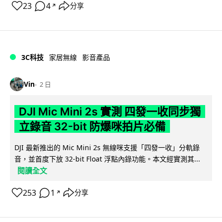
23
4
分享
↗
3C科技
家居無線
影音產品
Vin
2 日
DJI Mic Mini 2s 實測 四發一收同步獨
立錄音 32-bit 防爆咪拍片必備
DJI 最新推出的 Mic Mini 2s 無線咪支援「四發一收」分軌錄
音，並首度下放 32-bit Float 浮點內錄功能。本文經實測其...
閱讀全文
253
1
分享
↗