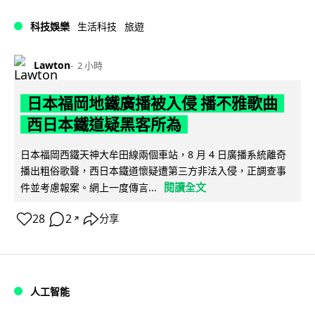
科技娛樂
生活科技
旅遊
Lawton
2 小時
日本福岡地鐵廣播被入侵 播不雅歌曲
西日本鐵道疑黑客所為
日本福岡西鐵天神大牟田線兩個車站，8 月 4 日廣播系統離奇
播出粗俗歌聲，西日本鐵道懷疑遭第三方非法入侵，正調查事
閱讀全文
件並考慮報案。網上一度傳言...
28
2
分享
↗
人工智能