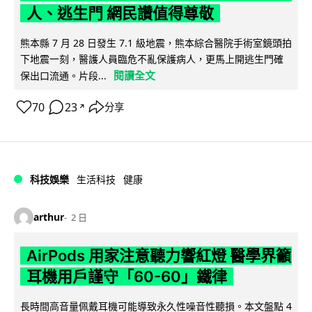
人、逃生門 網民讚值得尊敬
熊本縣 7 月 28 日發生 7.1 級地震，熊本綜合醫院手術室鏡頭拍
下地震一刻，醫護人員臨危不亂保護病人，更馬上開逃生門確
閱讀全文
保出口流通。片段...
70
23
分享
↗
科技娛樂
生活科技
健康
arthur
2 日
AirPods 用家注意聽力響紅燈 醫學界籲
耳機用戶謹守「60-60」鐵律
長時間高音量佩戴耳機可能導致永久性噪音性聽損。本文盤點 4