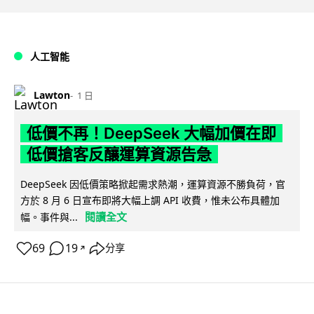
人工智能
Lawton
1 日
低價不再！DeepSeek 大幅加價在即
低價搶客反釀運算資源告急
DeepSeek 因低價策略掀起需求熱潮，運算資源不勝負荷，官
方於 8 月 6 日宣布即將大幅上調 API 收費，惟未公布具體加
閱讀全文
幅。事件與...
69
19
分享
↗