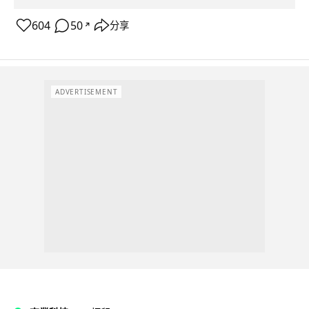
604
50
分享
↗
ADVERTISEMENT