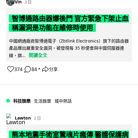
Vin
2 日
智博通路由器爆後門 官方緊急下架止血
稱漏洞是功能在維修時使用
中國網通廠商智博通電子（Zbtlink Electronics）旗下的路由器
產品爆出嚴重安全漏洞，被發現每 35 秒便會與中國伺服器連
閱讀全文
線，旗...
374
84
分享
↗
科技娛樂
生活娛樂
城中熱話
Lawton
2 日
熊本地震手術室驚魂片瘋傳 醫護保護病