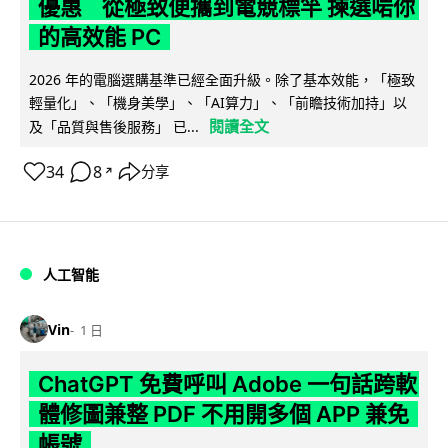
優惠 從極致便攜到電競標竿 揀選啱你
的高效能 PC
2026 年的電腦選購基準已經全面升級。除了基本效能，「極致
輕量化」、「機身美學」、「AI算力」、「前瞻技術加持」以
閱讀全文
及「品質與售後服務」 已...
34
8
分享
↗
人工智能
Vin
1 日
ChatGPT 免費呼叫 Adobe 一句話跨軟
體修圖兼整 PDF 不用開多個 APP 兼免
帳號