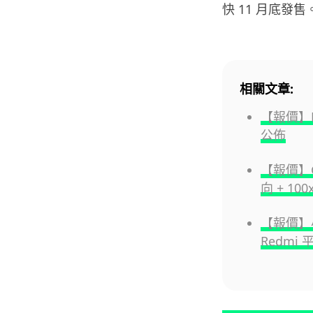
快 11 月底發售
相關文章:
【報價】H
公佈
【報價】Goo
向 + 1
【報價】小
Redmi 