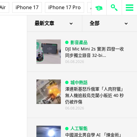
Air
iPhone 17
iPhone 17 Pro
AirPods Pro 3
Ap
最新文章
全部
影音產品
DJI Mic Mini 2s 實測 四發一收
同步獨立錄音 32-bi...
06.08.2026
城中熱話
澤連斯基怒斥俄軍「人肉狩獵」
無人機追殺烏克蘭小販近 40 秒
仍被炸傷
06.08.2026
人工智能
中國湖北男自學 AI 「煉金術」