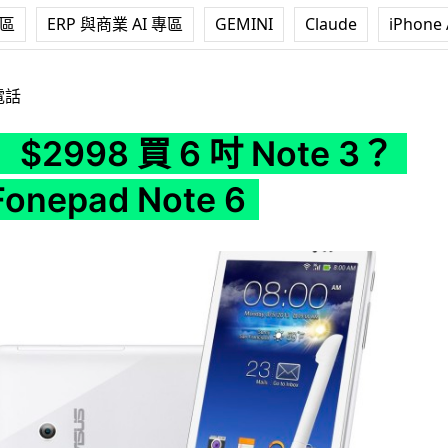
專區
ERP 與商業 AI 專區
GEMINI
Claude
iPhone 
 吋 Note 3？ASUS Fonepad Note 6
電話
2998 買 6 吋 Note 3？
onepad Note 6