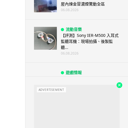
屋內煉金冒濃煙驚動全區
06.08.2026
流動音樂
【評測】Sony IER-M500 入耳式
監聽耳機：現場拍攝、後製監
聽...
06.08.2026
遊戲情報
《魔獸世界：至暗之夜》12.1
「烏拉特克的詛咒」專訪：巢穴
不為提高世...
ADVERTISEMENT
06.08.2026
遊戲情報
日本二手遊戲店減 90% 門市 業
績反增四成 “懷...