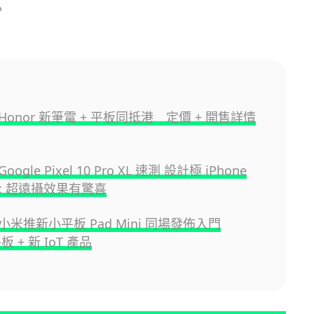
。
onor 新筆電 + 平板同抵港 定價 + 開售詳情
gle Pixel 10 Pro XL 速測 設計極 iPhone
00x 超遠攝效果有驚喜
米推新小平板 Pad Mini 同場發佈入門
平板 + 新 IoT 產品