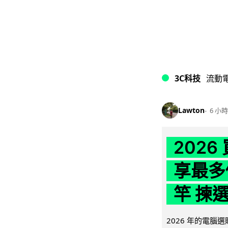
3C科技
流動
Lawton
6 小時
202
享最多
竿 揀
2026 年的電