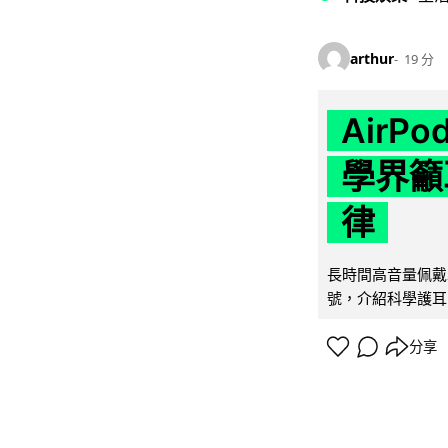
arthur
19 分
AirP
學界籲
律
長時間高音量佩戴
號，介紹科學護耳的「
分享