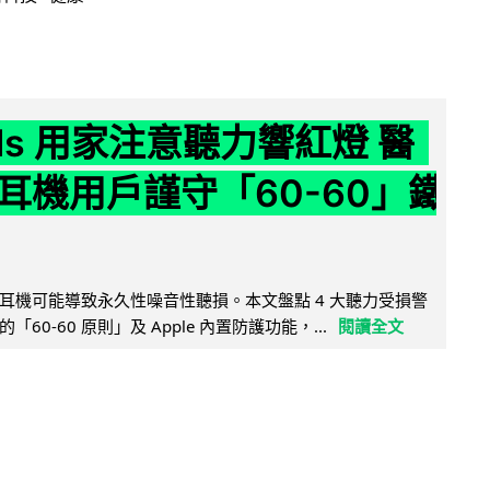
ods 用家注意聽力響紅燈 醫
耳機用戶謹守「60-60」鐵
耳機可能導致永久性噪音性聽損。本文盤點 4 大聽力受損警
60-60 原則」及 Apple 內置防護功能，...
閱讀全文