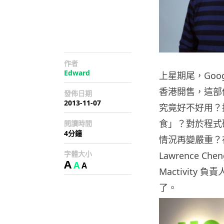
作者
Edward
上星期尾，Goo
香港開售，這部傳
發佈日期
2013-11-07
究竟好不好用？抵唔抵
食」？對於程式研
閱讀時間
4分鐘
情況再變嚴重？在
字體大小
Lawrence Ch
A
A
A
Mactivity 
了。