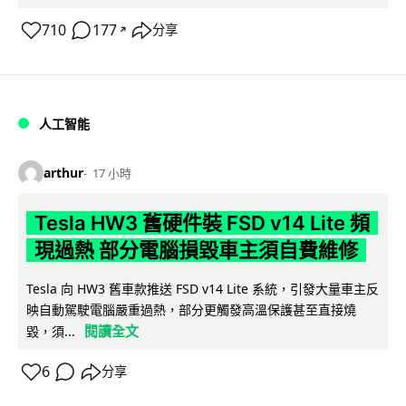
710
177
分享
↗
人工智能
arthur
17 小時
Tesla HW3 舊硬件裝 FSD v14 Lite 頻
現過熱 部分電腦損毀車主須自費維修
Tesla 向 HW3 舊車款推送 FSD v14 Lite 系統，引發大量車主反
映自動駕駛電腦嚴重過熱，部分更觸發高溫保護甚至直接燒
閱讀全文
毀，須...
6
分享