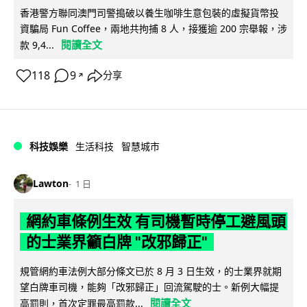
香港警方聯同澳門司警搗破以養生咖啡生意包裝的虛擬貨幣投
資騙局 Fun Coffee，兩地共拘捕 8 人，接獲逾 200 宗舉報，涉
閱讀全文
款 9,4...
118
9
分享
↗
科技娛樂
生活科技
智慧城市
Lawton
1 日
網約車條例生效 有司機暫時停工避風頭
的士業界籲白牌 "改邪歸正"
規管網約車法例大部分條文已於 8 月 3 日生效，的士業界就期
望白牌車司機，能夠「改邪歸正」回流駕駛的士。新例大幅提
閱讀全文
高罰則，首次定罪最高罰款...