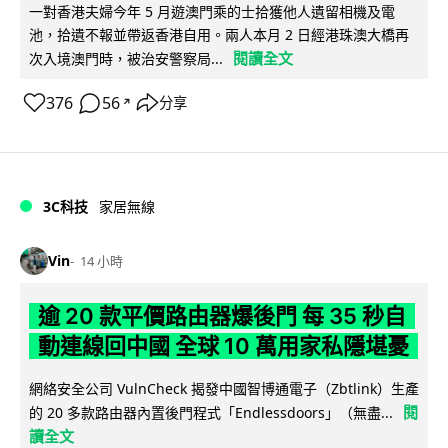
一對香港夫婦今年 5 月遊澳門乘的士拾獲他人遺留相機及電
池，拾遺不報並帶返香港自用。兩人本月 2 日經港珠澳大橋再
閱讀全文
次入境澳門時，被治安警察局...
376
56
分享
↗
3C科技
家居無線
Vin
14 小時
逾 20 款平價路由器爆後門 每 35 秒自
動連線回中國 全球 10 萬用家私隱堪憂
網絡安全公司 VulnCheck 揭發中國智博通電子（Zbtlink）生產
閱
的 20 多款路由器內置後門程式「Endlessdoors」（無盡...
讀全文