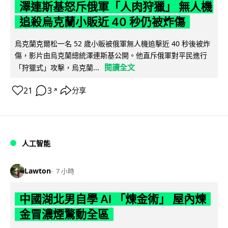
澤連斯基怒斥俄軍「人肉狩獵」 無人機
追殺烏克蘭小販近 40 秒仍被炸傷
烏克蘭克爾松一名 52 歲小販被俄軍無人機追擊近 40 秒後被炸
傷，影片由烏克蘭總統澤連斯基公開。他直斥俄軍對平民進行
閱讀全文
「狩獵式」攻擊，烏克蘭...
21
3
分享
↗
人工智能
Lawton
7 小時
中國湖北男自學 AI 「煉金術」 屋內煉
金冒濃煙驚動全區