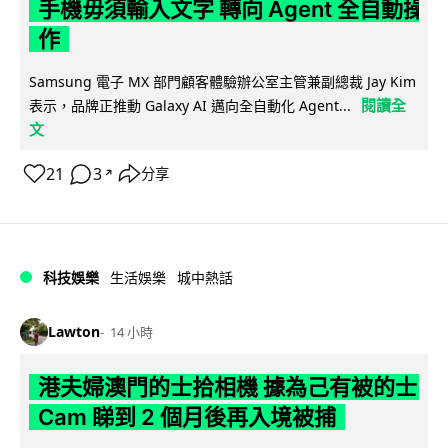
手機毋須輸入文字 轉向 Agent 全自動操
作
Samsung 電子 MX 部門顧客體驗辦公室主管兼副總裁 Jay Kim
閱讀全
表示，品牌正推動 Galaxy AI 邁向全自動化 Agent...
文
21
3
分享
↗
科技娛樂
生活娛樂
城中熱話
Lawton
14 小時
港夫婦澳門的士拾相機 據為己有被的士
Cam 睇到 2 個月後再入境被捕