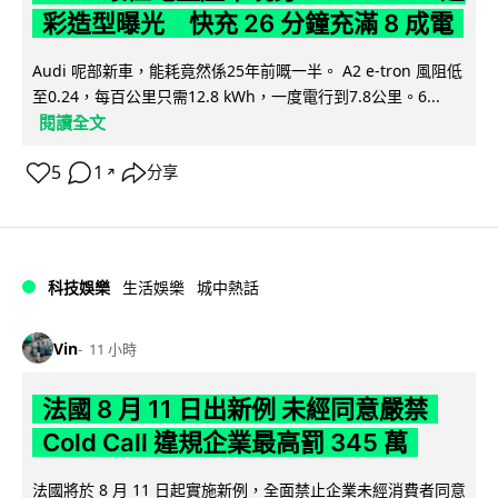
彩造型曝光 快充 26 分鐘充滿 8 成電
Audi 呢部新車，能耗竟然係25年前嘅一半。 A2 e-tron 風阻低
至0.24，每百公里只需12.8 kWh，一度電行到7.8公里。6...
閱讀全文
5
1
分享
↗
科技娛樂
生活娛樂
城中熱話
Vin
11 小時
法國 8 月 11 日出新例 未經同意嚴禁
Cold Call 違規企業最高罰 345 萬
法國將於 8 月 11 日起實施新例，全面禁止企業未經消費者同意