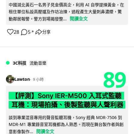
中國湖北黃石一名男子見金價高企，利用 AI 自學提煉黃金，在
租住單位私設高壓爐及作坊冶煉，過程產生大量刺鼻濃煙，驚
閱讀全文
動鄰居報警。警方到場揭發整...
28
5
分享
↗
3C科技
流動音樂
89
Lawton
9 小時
【評測】Sony IER-M500 入耳式監聽
耳機：現場拍攝、後製監聽與人聲利器
談到專業混音專用的聲音監聽耳機，Sony 經典 MDR-7506 到
MDR-M1 專業錄音室耳機都為人熟悉。而現在舞台製作者與創
閱讀全文
意影像製作...