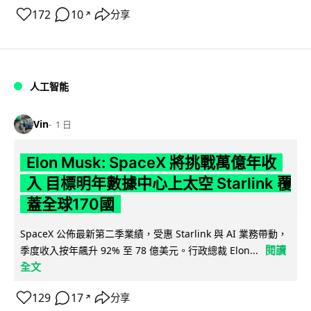
172
10
分享
↗
人工智能
Vin
1 日
Elon Musk: SpaceX 將挑戰萬億年收
入 目標明年數據中心上太空 Starlink 覆
蓋全球170國
SpaceX 公佈最新第二季業績，受惠 Starlink 與 AI 業務帶動，
閱讀
季度收入按年飆升 92% 至 78 億美元。行政總裁 Elon...
全文
129
17
分享
↗