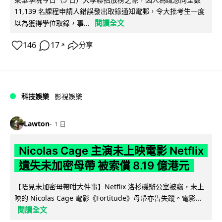
11,139 名課程申請人錯誤發出取錄通知電郵，令大批考生一度
閱讀全文
以為獲得學位取錄，事...
146
17
分享
↗
科技娛樂
影視娛樂
Lawton
1 日
Nicolas Cage 主演未上映電影 Netflix
遺失未加密母帶 被索償 8.19 億港元
【唔見未加密母帶咁大件事】Netflix 洛杉磯辦公室被竊，未上
映的 Nicolas Cage 電影《Fortitude》母帶亦告失蹤。電影...
閱讀全文