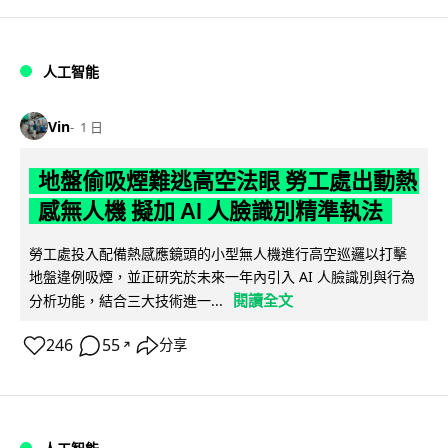
人工智能
Vin
1 日
地盤偷吸煙難逃高空法眼 勞工處出動熱
感無人機 擬加 AI 人臉識別精準執法
勞工處投入配備熱感應鏡頭的小型無人機進行高空巡邏以打擊
地盤違例吸煙，並正研究於未來一年內引入 AI 人臉識別與行為
閱讀全文
分析功能，結合三大技術進一...
246
55
分享
↗