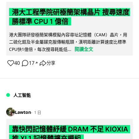
港大工程學院研極簡架構晶片 搜尋速度
勝標準 CPU 1 億倍
港大團隊研發極簡架構模擬內容尋址記憶體（CAM）晶片，用
二硫化鉬及半金屬銻克服傳輸瓶頸，漢明距離計算速度比標準
閱讀全文
CPU快1億倍，每次搜尋耗能低...
40
17
分享
↗
人工智能
Lawton
1 日
靠快閃記憶體紓緩 DRAM 不足 KIOXIA
推 XL1 記憶體擴充模組