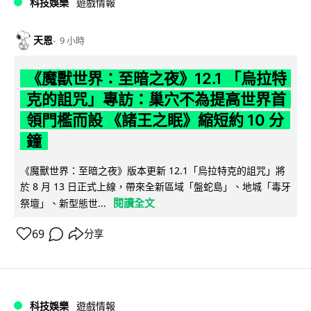
科技娛樂
遊戲情報
天恩
9 小時
《魔獸世界：至暗之夜》12.1 「烏拉特
克的詛咒」專訪：巢穴不為提高世界首
領門檻而設 《諸王之眠》縮短約 10 分
鐘
《魔獸世界：至暗之夜》版本更新 12.1「烏拉特克的詛咒」將
於 8 月 13 日正式上線，帶來全新區域「盤蛇島」、地城「毒牙
閱讀全文
祭壇」、新型態世...
69
分享
科技娛樂
遊戲情報