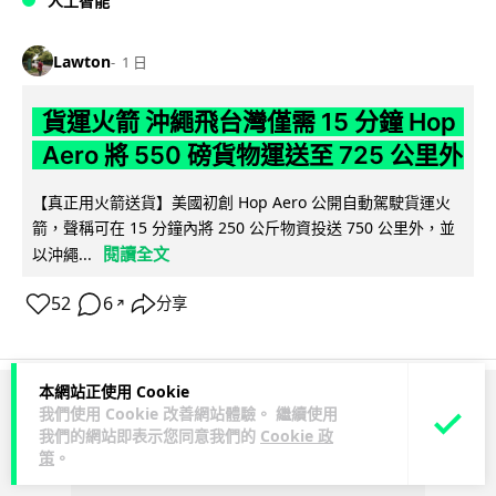
人工智能
Lawton
1 日
貨運火箭 沖繩飛台灣僅需 15 分鐘 Hop
Aero 將 550 磅貨物運送至 725 公里外
【真正用火箭送貨】美國初創 Hop Aero 公開自動駕駛貨運火
箭，聲稱可在 15 分鐘內將 250 公斤物資投送 750 公里外，並
閱讀全文
以沖繩...
52
6
分享
↗
本網站正使用 Cookie
ADVERTISEMENT
我們使用 Cookie 改善網站體驗。 繼續使用
我們的網站即表示您同意我們的
Cookie 政
策
。