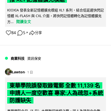
KIOXIA 發表全新記憶體擴充模組 XL1 系列，結合低延遲快閃記
憶體 XL-FLASH 與 CXL 介面，將快閃記憶體轉化為記憶體擴充
閱讀全文
方...
84
5
分享
↗
商業科技
資訊保安
Lawton
1 日
東華學院誤發取錄電郵 全數 11,139 名
申請人一度空歡喜 專家:人為疏忽+系統
防護缺失
東華學院今日（5 日）大學聯招放榜之際，因人為疏忽向全數