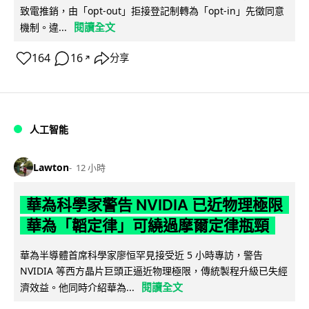
致電推銷，由「opt-out」拒接登記制轉為「opt-in」先徵同意
閱讀全文
機制。違...
164
16
分享
↗
人工智能
Lawton
12 小時
華為科學家警告 NVIDIA 已近物理極限
華為「韜定律」可繞過摩爾定律瓶頸
華為半導體首席科學家廖恒罕見接受近 5 小時專訪，警告
NVIDIA 等西方晶片巨頭正逼近物理極限，傳統製程升級已失經
閱讀全文
濟效益。他同時介紹華為...