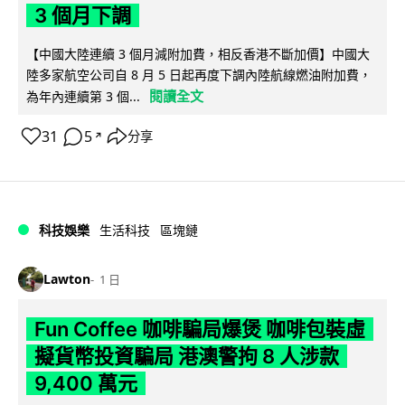
3 個月下調
【中國大陸連續 3 個月減附加費，相反香港不斷加價】中國大
陸多家航空公司自 8 月 5 日起再度下調內陸航線燃油附加費，
閱讀全文
為年內連續第 3 個...
31
5
分享
↗
科技娛樂
生活科技
區塊鏈
Lawton
1 日
Fun Coffee 咖啡騙局爆煲 咖啡包裝虛
擬貨幣投資騙局 港澳警拘 8 人涉款
9,400 萬元