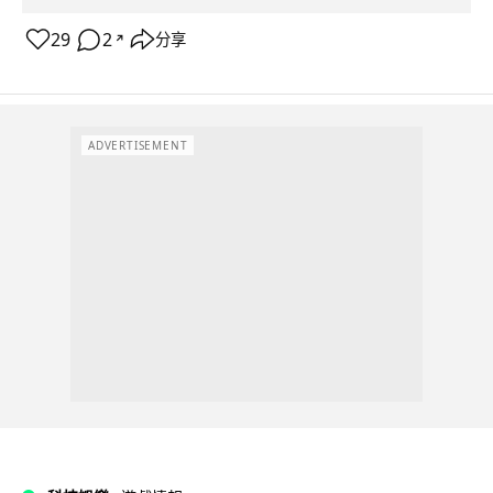
29
2
分享
↗
ADVERTISEMENT