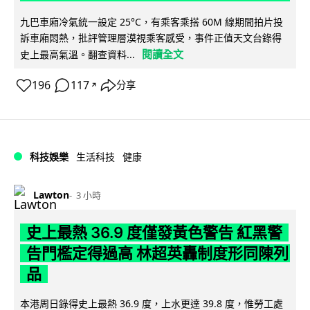
九巴車廂冷氣統一設定 25°C，有乘客乘搭 60M 線期間拍片投
訴車廂悶熱，批評管理層漠視乘客感受，事件正值天文台錄得
閱讀全文
史上最高氣溫。翻查資料...
196
117
分享
↗
科技娛樂
生活科技
健康
Lawton
3 小時
史上最熱 36.9 度僅發黃色警告 紅黑警
告門檻定得過高 林超英轟制度形同陳列
品
本港周日錄得史上最熱 36.9 度，上水更達 39.8 度，惟勞工處