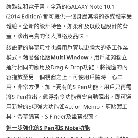
讀雜誌和電子書，全新的GALAXY Note 10.1
(2014 Edition) 都可提供一個身歷其境的多媒體享受
體驗。全新的設計特色，
如柔和及以紋理設計的背
蓋，滲出高貴的個人風格及品味。
該設備的屏幕尺寸也讓用戶實現更強大的多工作業
模式。藉著強化版
Multi Window
，用戶能夠獨立
運行相同的應用及Drag & Drop功能，將視窗的內
容拖放至另一個視窗之上，
可使用戶隨時一心二
用，非常方便．加上獨有的S Pen功能，用戶只再需
將S Pen拉出，懸浮指令功能表會自動彈出，即可選
用新增的5項強大
功能如Action Memo、剪貼簿工
具、螢幕編寫、S Finder及筆寫視窗。
進一步強化的
S Pen
和
S Note
功能