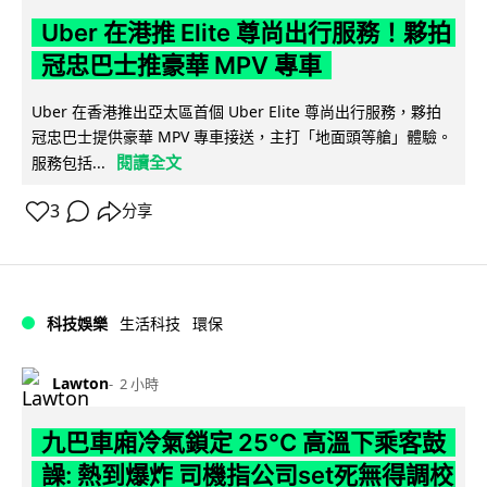
Uber 在港推 Elite 尊尚出行服務！夥拍
冠忠巴士推豪華 MPV 專車
Uber 在香港推出亞太區首個 Uber Elite 尊尚出行服務，夥拍
冠忠巴士提供豪華 MPV 專車接送，主打「地面頭等艙」體驗。
閱讀全文
服務包括...
3
分享
科技娛樂
生活科技
環保
Lawton
2 小時
九巴車廂冷氣鎖定 25°C 高溫下乘客鼓
譟: 熱到爆炸 司機指公司set死無得調校