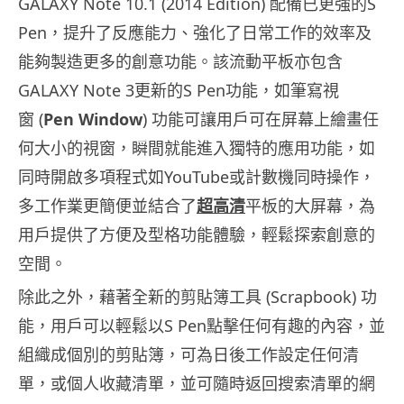
GALAXY Note 10.1 (2014 Edition) 配備已更強的S
Pen，提升了反應能力、
強化了日常工作的效率及
能夠製造更多的創意功能。
該流動平板亦包含
GALAXY Note 3更新的S Pen功能，如筆寫視
窗 (
Pen Window
) 功能可讓用戶可在屏幕上繪畫任
何大小的視窗，
瞬間就能進入獨特的應用功能，如
同時開啟多項程式如YouTub
e或計數機同時操作，
多工作業更簡便並結合了
超高清
平板的大屏幕
，為
用戶提供了方便及型格功能體驗，輕鬆探索創意的
空間。
除此之外，藉著全新的剪貼簿工具 (Scrapbook) 功
能，用戶可以輕鬆以S Pen點擊任何有趣的內容，並
組織成個別的剪貼簿，
可為日後工作設定任何清
單，或個人收藏清單，
並可隨時返回搜索清單的網