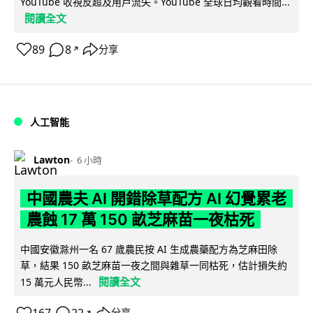
YouTube 收視反超及用戶流失。YouTube 全球日均觀看時間...
閱讀全文
89
8
分享
↗
人工智能
Lawton
6 小時
中國農夫 AI 開錯除草配方 AI 幻覺累老
農蝕 17 萬 150 畝芝麻苗一夜枯死
中國安徽滁州一名 67 歲農民按 AI 生成農藥配方為芝麻田除
草，結果 150 畝芝麻苗一夜之間與雜草一同枯死，估計損失約
閱讀全文
15 萬元人民幣...
分享
↗