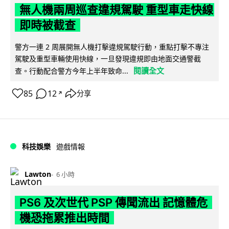
無人機兩周巡查違規駕駛 重型車走快線
即時被截查
警方一連 2 周展開無人機打擊違規駕駛行動，重點打擊不專注
駕駛及重型車輛使用快線，一旦發現違規即由地面交通警截
閱讀全文
查。行動配合警方今年上半年致命...
85
12
分享
↗
科技娛樂
遊戲情報
Lawton
6 小時
PS6 及次世代 PSP 傳聞流出 記憶體危
機恐拖累推出時間