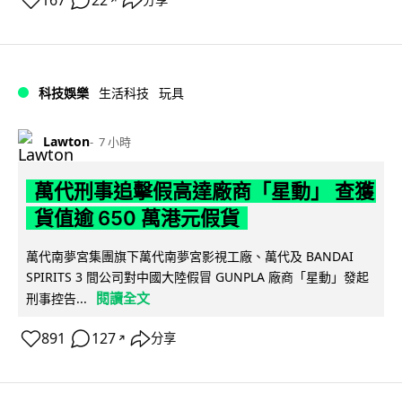
167
22
科技娛樂
生活科技
玩具
Lawton
7 小時
萬代刑事追擊假高達廠商「星動」 查獲
貨值逾 650 萬港元假貨
萬代南夢宮集團旗下萬代南夢宮影視工廠、萬代及 BANDAI
SPIRITS 3 間公司對中國大陸假冒 GUNPLA 廠商「星動」發起
閱讀全文
刑事控告...
891
127
分享
↗