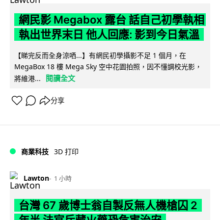
網民影 Megabox 露台 話自己初學執相
執出世界末日 他人回應: 影到今日氣溫
【睇完反而全身涼哂...】有網民初學攝影不足 1 個月，在
MegaBox 18 樓 Mega Sky 空中花園拍照，因不懂調校光影，
閱讀全文
將維港...
分享
商業科技
3D 打印
Lawton
1 小時
台灣 67 歲博士翁自製反無人機槍囚 2
年半 法官斥藏火藥恐危害治安