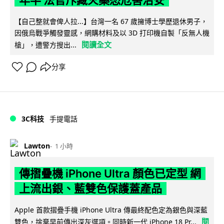
【自己整就會俾人拉...】台灣一名 67 歲擁博士學歷退休男子，
因俄烏戰爭觸發靈感，網購材料及以 3D 打印機自製「反無人機
閱讀全文
槍」，遭警方搜出...
分享
3C科技
手提電話
Lawton
1 小時
傳摺疊機 iPhone Ultra 顏色已定型 網
上流出銀、藍雙色保護蓋產品
Apple 首款摺疊手機 iPhone Ultra 傳最終配色定為銀色與深藍
閱
雙色，捨棄早前傳出深灰選項。同時新一代 iPhone 18 Pr...