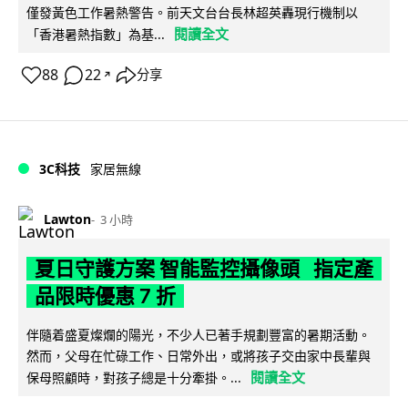
僅發黃色工作暑熱警告。前天文台台長林超英轟現行機制以
閱讀全文
「香港暑熱指數」為基...
88
22
分享
↗
3C科技
家居無線
Lawton
3 小時
夏日守護方案 智能監控攝像頭 指定產
品限時優惠 7 折
伴隨着盛夏燦爛的陽光，不少人已著手規劃豐富的暑期活動。
然而，父母在忙碌工作、日常外出，或將孩子交由家中長輩與
閱讀全文
保母照顧時，對孩子總是十分牽掛。...