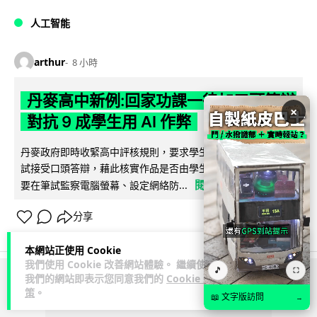
人工智能
arthur
8 小時
丹麥高中新例:回家功課一律加口頭答辯
×
對抗 9 成學生用 AI 作弊
丹麥政府即時收緊高中評核規則，要求學生為在家完成書面考
試接受口頭答辯，藉此核實作品是否由學生自行完成。學校亦
閱讀全文
要在筆試監察電腦螢幕、設定網絡防...
分享
本網站正使用 Cookie
我們使用 Cookie 改善網站體驗。 繼續使用
🎵
⛶
我們的網站即表示您同意我們的
Cookie 政
ADVERTISEMENT
策
。
📖 文字版訪問
→