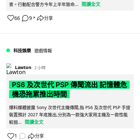
閱讀全文
查。行動配合警方今年上半年致命...
66
9
分享
↗
科技娛樂
遊戲情報
Lawton
2 小時
PS6 及次世代 PSP 傳聞流出 記憶體危
機恐拖累推出時間
爆料媒體披露 Sony 次世代主機傳聞,指 PS6 及次世代 PSP 手提
裝置預計 2027 年底推出,分別為一款強大家用主機及一款性能
閱讀全文
較弱...
1
分享