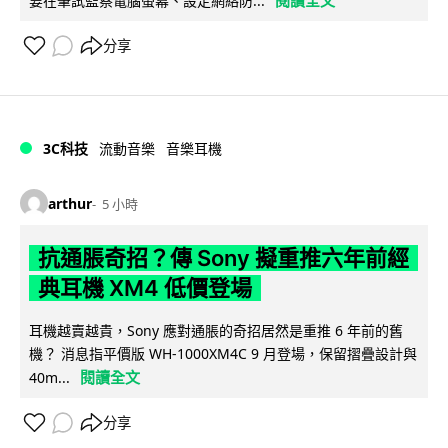
閱讀全文
要在筆試監察電腦螢幕、設定網絡防...
分享
3C科技
流動音樂
音樂耳機
arthur
5 小時
抗通脹奇招？傳 Sony 擬重推六年前經
典耳機 XM4 低價登場
耳機越賣越貴，Sony 應對通脹的奇招居然是重推 6 年前的舊
機？ 消息指平價版 WH-1000XM4C 9 月登場，保留摺疊設計與
閱讀全文
40m...
分享