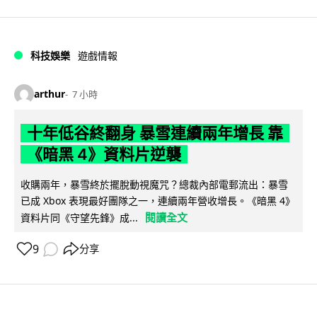
科技娛樂
遊戲情報
arthur
7 小時
十年低谷終翻身 暴雪連續兩年增長 靠
《暗黑 4》資料片逆襲
收購兩年，暴雪終於擺脫動視魔咒？總裁內部電郵流出：暴雪
已成 Xbox 表現最好團隊之一，連續兩年營收增長。《暗黑 4》
閱讀全文
資料片同《守望先鋒》成...
9
分享