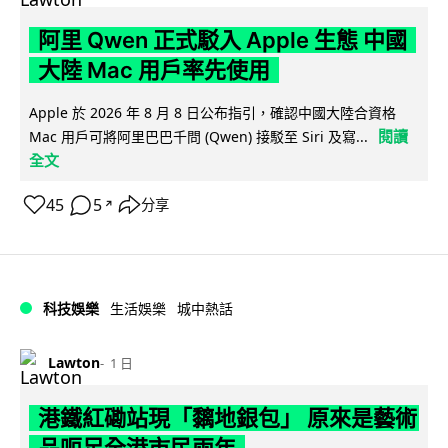
阿里 Qwen 正式駁入 Apple 生態 中國
大陸 Mac 用戶率先使用
Apple 於 2026 年 8 月 8 日公布指引，確認中國大陸合資格
閱讀
Mac 用戶可將阿里巴巴千問 (Qwen) 接駁至 Siri 及寫...
全文
45
5
分享
↗
科技娛樂
生活娛樂
城中熱話
Lawton
1 日
港鐵紅磡站現「黐地銀包」 原來是藝術
品呃足全港市民兩年