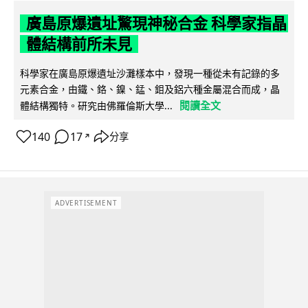
廣島原爆遺址驚現神秘合金 科學家指晶
體結構前所未見
科學家在廣島原爆遺址沙灘樣本中，發現一種從未有記錄的多
元素合金，由鐵、鉻、鎳、錳、鉬及鋁六種金屬混合而成，晶
閱讀全文
體結構獨特。研究由佛羅倫斯大學...
140
17
分享
↗
ADVERTISEMENT