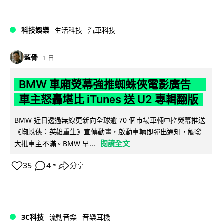
科技娛樂
生活科技
汽車科技
藍骨
1 日
BMW 車廂熒幕強推蜘蛛俠電影廣告
車主怒轟堪比 iTunes 送 U2 專輯翻版
BMW 近日透過無線更新向全球逾 70 個市場車輛中控熒幕推送
《蜘蛛俠：英雄重生》宣傳動畫，啟動車輛即彈出通知，觸發
閱讀全文
大批車主不滿。BMW 早...
35
4
分享
↗
3C科技
流動音樂
音樂耳機