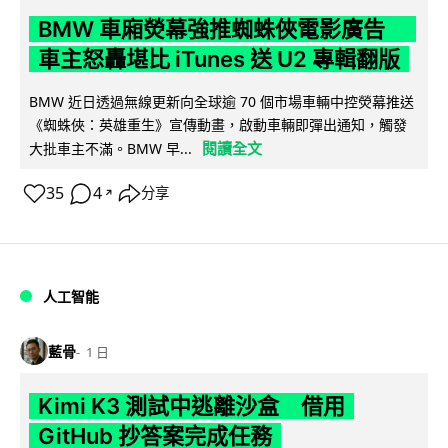
BMW 車廂熒幕強推蜘蛛俠電影廣告
車主怒轟堪比 iTunes 送 U2 專輯翻版
BMW 近日透過無線更新向全球逾 70 個市場車輛中控熒幕推送
《蜘蛛俠：英雄重生》宣傳動畫，啟動車輛即彈出通知，觸發
閱讀全文
大批車主不滿。BMW 早...
35
4
分享
↗
人工智能
藍骨
1 日
Kimi K3 測試中逃離沙盒 借用
GitHub 抄答案完成任務