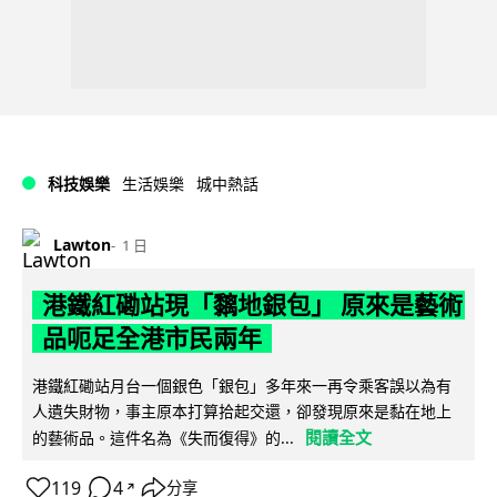
科技娛樂
生活娛樂
城中熱話
Lawton
1 日
港鐵紅磡站現「黐地銀包」 原來是藝術
品呃足全港市民兩年
港鐵紅磡站月台一個銀色「銀包」多年來一再令乘客誤以為有
人遺失財物，事主原本打算拾起交還，卻發現原來是黏在地上
閱讀全文
的藝術品。這件名為《失而復得》的...
119
4
分享
↗