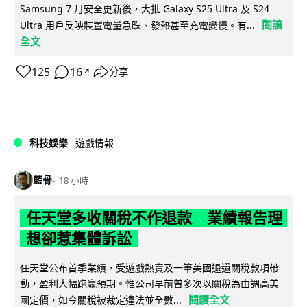
Samsung 7 月安全更新後，大批 Galaxy S25 Ultra 及 S24
閱讀
Ultra 用戶反映裝置電量急跌、發熱甚至充電變慢。有...
全文
125
16
分享
↗
科技娛樂
遊戲情報
藍骨
18 小時
任天堂多收關稅不作退款 業績報告理
想卻惹集體訴訟
任天堂公布首季業績，受遊戲熱賣及一筆美國退還關稅款項帶
動，盈利大幅跑贏預期。惟公司早前曾多次以關稅為由調高美
閱讀全文
國定價，如今關稅被裁定違法並全數...