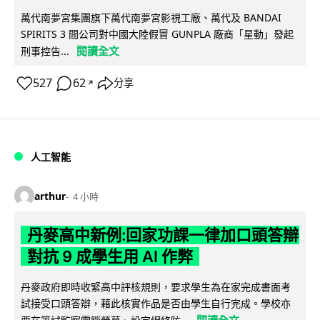
萬代南夢宮集團旗下萬代南夢宮影視工廠、萬代及 BANDAI
SPIRITS 3 間公司對中國大陸假冒 GUNPLA 廠商「星動」發起
閱讀全文
刑事控告...
527
62
分享
↗
人工智能
arthur
4 小時
丹麥高中新例:回家功課一律加口頭答辯
對抗 9 成學生用 AI 作弊
丹麥政府即時收緊高中評核規則，要求學生為在家完成書面考
試接受口頭答辯，藉此核實作品是否由學生自行完成。學校亦