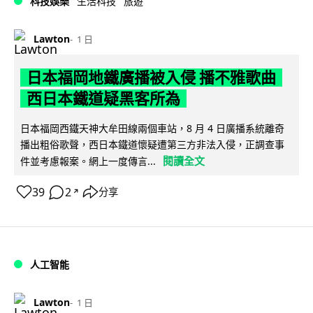
科技娛樂
生活科技
旅遊
Lawton
1 日
日本福岡地鐵廣播被入侵 播不雅歌曲
西日本鐵道疑黑客所為
日本福岡西鐵天神大牟田線兩個車站，8 月 4 日廣播系統離奇
播出粗俗歌聲，西日本鐵道懷疑遭第三方非法入侵，正調查事
閱讀全文
件並考慮報案。網上一度傳言...
39
2
分享
↗
人工智能
Lawton
1 日