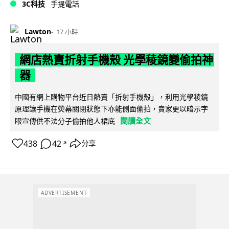
3C科技
手提電話
Lawton
17 小時
網店熱賣折射手機殼 光學稜鏡變偷拍神
器
中國有網上購物平台近日熱賣「折射手機殼」，利用光學稜鏡
原理讓手機在熒幕關閉狀態下亦能側面偷拍，賣家更以暗示字
閱讀全文
眼宣傳供不法分子偷拍他人裙底
438
42
分享
↗
ADVERTISEMENT