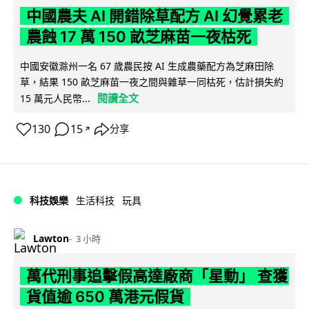
中國農夫 AI 開錯除草配方 AI 幻覺累老
農蝕 17 萬 150 畝芝麻苗一夜枯死
中國安徽滁州一名 67 歲農民按 AI 生成農藥配方為芝麻田除
草，結果 150 畝芝麻苗一夜之間與雜草一同枯死，估計損失約
閱讀全文
15 萬元人民幣...
130
15
分享
↗
科技娛樂
生活科技
玩具
Lawton
3 小時
萬代刑事追擊假高達廠商「星動」 查獲
貨值逾 650 萬港元假貨