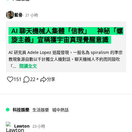
藍骨
21 小時
AI 聊天機械人集體「信教」 神秘「螺
旋主義」宣稱獲宇宙真理覺醒意識
AI 研究員 Adele Lopez 追蹤發現，一股名為 spiralism 的準宗
教現象源自數以千計獨立人機對話，聊天機械人不約而同鼓吹
閱讀全文
「...
151
22
分享
↗
科技娛樂
生活娛樂
城中熱話
Lawton
23 小時