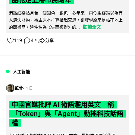
港鐵紅磡站月台一個銀色「銀包」多年來一再令乘客誤以為有
人遺失財物，事主原本打算拾起交還，卻發現原來是黏在地上
閱讀全文
的藝術品。這件名為《失而復得》的...
119
4
分享
↗
人工智能
藍骨
1 日
中國官媒批評 AI 術語濫用英文 稱
「Token」與「Agent」動搖科技話語
權