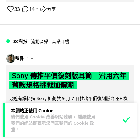
33
14
分享
↗
3C科技
流動音樂
音樂耳機
藍骨
1 日
Sony 傳推平價復刻版耳筒 沿用六年
舊款規格挑戰加價潮
最近有爆料指 Sony 計劃於 9 月 7 日推出平價復刻版降噪耳機
閱讀
WH-1000XM4C，規格幾乎與 2020 年 WH-1000XM4...
本網站正使用 Cookie
全文
我們使用 Cookie 改善網站體驗。 繼續使用
我們的網站即表示您同意我們的
Cookie 政
24
9
分享
↗
策
。