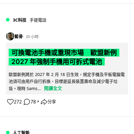
3C科技
手提電話
藍骨
20 小時
可換電池手機或重現市場 歐盟新例
2027 年強制手機用可拆式電池
歐盟新例將於 2027 年 2 月 18 日生效，規定手機及平板電腦電
池須可由用戶自行拆換，目標是延長裝置壽命及減少電子垃
閱讀全文
圾。現時 Sams...
272
78
分享
↗
人工智能