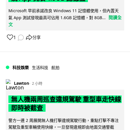
Microsoft 早前承諾改良 Windows 11 記憶體使用，但內置天
閱讀全
氣 App 測試發現最高可佔用 1.6GB 記憶體，對 8GB...
文
1
分享
科技娛樂
生活科技
航拍
Lawton
2 小時
無人機兩周巡查違規駕駛 重型車走快線
即時被截查
警方一連 2 周展開無人機打擊違規駕駛行動，重點打擊不專注
駕駛及重型車輛使用快線，一旦發現違規即由地面交通警截