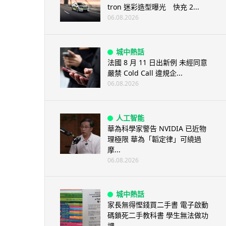
tron 迷彩造型曝光 快充 2...
06.08.2026
城中熱話
法國 8 月 11 日出新例 未經同意
嚴禁 Cold Call 違規企...
06.08.2026
人工智能
華為科學家警告 NVIDIA 已近物
理極限 華為「韜定律」可繞過
摩...
06.08.2026
城中熱話
家長無得慳錢買二手書 電子啟動
碼鎖死二手教科書 學生無法做功
課