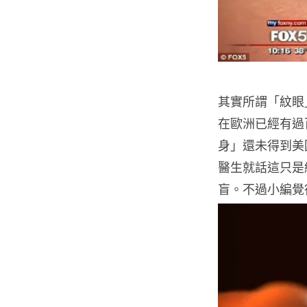
其實所謂「紋眼
在歐洲已經有過百
身」還未得到美國
醫生就話這只是
盲。不過小編覺