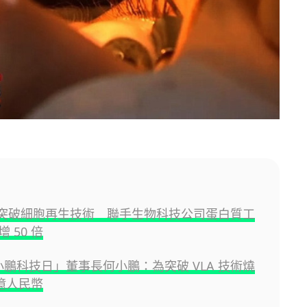
AI 突破細胞再生技術 聯手生物科技公司蛋白質工
 50 倍
 小鵬科技日」董事長何小鵬：為突破 VLA 技術燒
多億人民幣