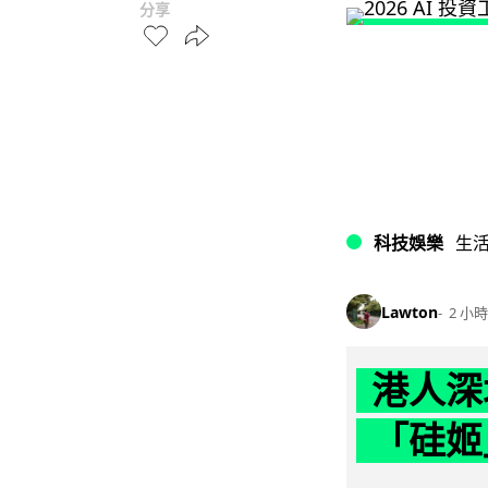
分享
科技娛樂
生
Lawton
2 小時
港人深
「硅姬