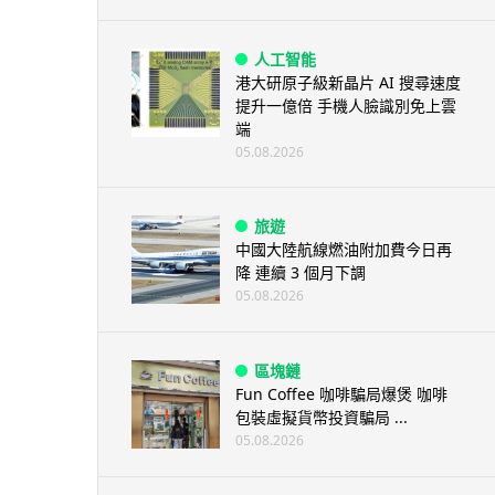
人工智能
港大研原子級新晶片 AI 搜尋速度
提升一億倍 手機人臉識別免上雲
端
05.08.2026
旅遊
中國大陸航線燃油附加費今日再
降 連續 3 個月下調
05.08.2026
區塊鏈
Fun Coffee 咖啡騙局爆煲 咖啡
包裝虛擬貨幣投資騙局 ...
05.08.2026