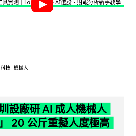
活科技
機械人
圳設廠研 AI 成人機械人
」 20 公斤重擬人度極高