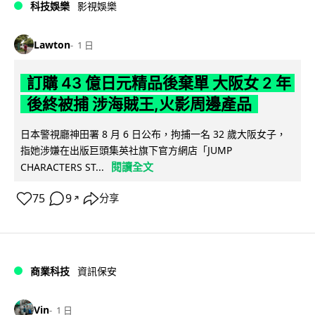
科技娛樂
影視娛樂
Lawton
1 日
訂購 43 億日元精品後棄單 大阪女 2 年
後終被捕 涉海賊王,火影周邊產品
日本警視廳神田署 8 月 6 日公布，拘捕一名 32 歲大阪女子，
指她涉嫌在出版巨頭集英社旗下官方網店「JUMP
閱讀全文
CHARACTERS ST...
75
9
分享
↗
商業科技
資訊保安
Vin
1 日