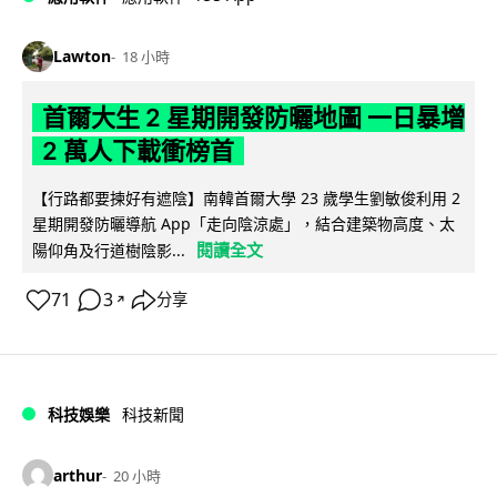
Lawton
18 小時
首爾大生 2 星期開發防曬地圖 一日暴增
2 萬人下載衝榜首
【行路都要揀好有遮陰】南韓首爾大學 23 歲學生劉敏俊利用 2
星期開發防曬導航 App「走向陰涼處」，結合建築物高度、太
閱讀全文
陽仰角及行道樹陰影...
71
3
分享
↗
科技娛樂
科技新聞
arthur
20 小時