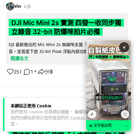
Vin
2 日
DJI Mic Mini 2s 實測 四發一收同步獨
立錄音 32-bit 防爆咪拍片必備
DJI 最新推出的 Mic Mini 2s 無線咪支援「四發一收」分軌錄
×
音，並首度下放 32-bit Float 浮點內錄功能。本文經實測其...
閱讀全文
251
1
分享
↗
科技娛樂
生活娛樂
城中熱話
本網站正使用 Cookie
我們使用 Cookie 改善網站體驗。 繼續使用
🎵
⛶
我們的網站即表示您同意我們的
Cookie 政
Lawton
2 日
策
。
📖 文字版訪問
→