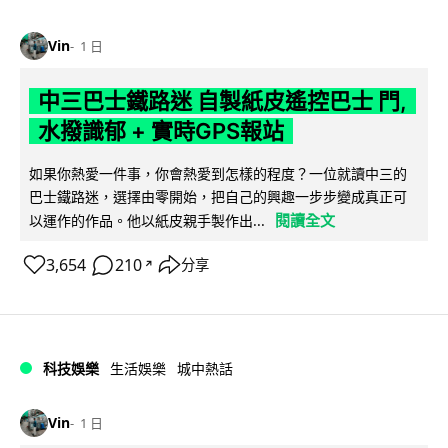
Vin
1 日
中三巴士鐵路迷 自製紙皮遙控巴士 門,
水撥識郁 + 實時GPS報站
如果你熱愛一件事，你會熱愛到怎樣的程度？一位就讀中三的
巴士鐵路迷，選擇由零開始，把自己的興趣一步步變成真正可
閱讀全文
以運作的作品。他以紙皮親手製作出...
3,654
210
分享
↗
科技娛樂
生活娛樂
城中熱話
Vin
1 日