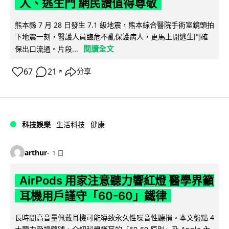
人、逃生門 網民讚值得尊敬
熊本縣 7 月 28 日發生 7.1 級地震，熊本綜合醫院手術室鏡頭拍
下地震一刻，醫護人員臨危不亂保護病人，更馬上開逃生門確
閱讀全文
保出口流通。片段...
67
21
分享
↗
科技娛樂
生活科技
健康
arthur
1 日
AirPods 用家注意聽力響紅燈 醫學界籲
耳機用戶謹守「60-60」鐵律
長時間高音量佩戴耳機可能導致永久性噪音性聽損。本文盤點 4