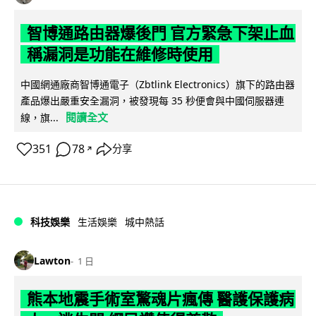
智博通路由器爆後門 官方緊急下架止血
稱漏洞是功能在維修時使用
中國網通廠商智博通電子（Zbtlink Electronics）旗下的路由器
產品爆出嚴重安全漏洞，被發現每 35 秒便會與中國伺服器連
閱讀全文
線，旗...
351
78
分享
↗
科技娛樂
生活娛樂
城中熱話
Lawton
1 日
熊本地震手術室驚魂片瘋傳 醫護保護病