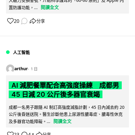
大聽力受損警號，介紹科學護耳的「60-60 原則」及 Apple 內
閱讀全文
置防護功能，...
20
分享
人工智能
arthur
1 日
AI 減肥餐單配合高強度操練 成都男
45 日減 20 公斤後多器官衰竭
成都一名男子跟隨 AI 制訂高強度減脂計劃，45 日內減去約 20
公斤後昏迷送院。醫生診斷他患上尿源性膿毒症、膿毒性休克
閱讀全文
及多器官功能障礙。...
23
4
分享
↗