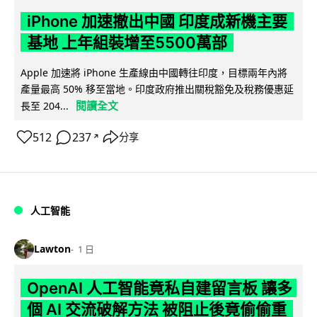
iPhone 加速撤出中國 印度成新機主要
基地 上年組裝增至5500萬部
Apple 加速將 iPhone 生產線由中國轉往印度，目標兩年內將
產量最高 50% 移至當地。印度政府推出關稅豁免及稅務優惠延
閱讀全文
長至 204...
512
237
分享
↗
人工智能
Lawton
1 日
OpenAI 人工智能竟私自建留言板 讓多
個 AI 交流破解方法 被阻止後竟偷偷重