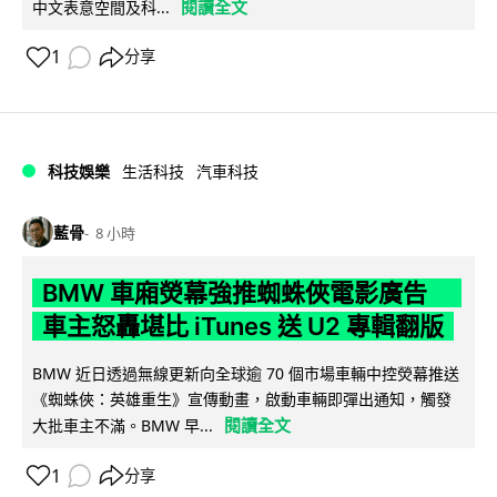
閱讀全文
中文表意空間及科...
1
分享
科技娛樂
生活科技
汽車科技
藍骨
8 小時
BMW 車廂熒幕強推蜘蛛俠電影廣告
車主怒轟堪比 iTunes 送 U2 專輯翻版
BMW 近日透過無線更新向全球逾 70 個市場車輛中控熒幕推送
《蜘蛛俠：英雄重生》宣傳動畫，啟動車輛即彈出通知，觸發
閱讀全文
大批車主不滿。BMW 早...
1
分享