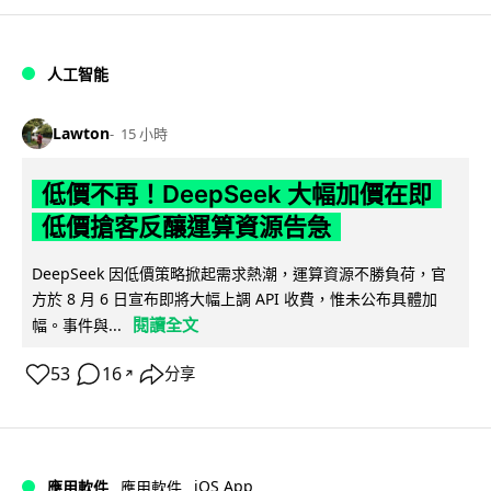
人工智能
Lawton
15 小時
低價不再！DeepSeek 大幅加價在即
低價搶客反釀運算資源告急
DeepSeek 因低價策略掀起需求熱潮，運算資源不勝負荷，官
方於 8 月 6 日宣布即將大幅上調 API 收費，惟未公布具體加
閱讀全文
幅。事件與...
53
16
分享
↗
iOS App
應用軟件
應用軟件