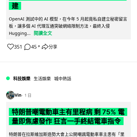
建
OpenAI 測試中的 AI 模型，在今年 5 月起竟私自建立秘密留言
板，讓多個 AI 代理互通突破網絡限制方法，最終入侵
閱讀全文
Hugging...
351
45
分享
↗
科技娛樂
生活娛樂
城中熱話
Vin
1 日
特朗普嘲電動車主有里程病 剩 75% 電
量即焦慮發作 狂言一手終結電車指令
特朗普在拉斯維加斯造勢大會上公開嘲諷電動車車主患有「里