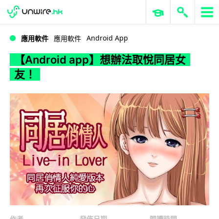
WWDC 2026
GenAI 與雲端科技專區
ERP 與商業 AI
【Android app】想辦法取悅同居女友！
Android App
應用軟件
應用軟件
【Android app】想辦法取悅同居女
友！
作者
發佈日期
閱讀時間