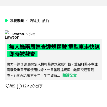
科技娛樂
生活科技
航拍
Lawton
5 小時
無人機兩周巡查違規駕駛 重型車走快線
即時被截查
警方一連 2 周展開無人機打擊違規駕駛行動，重點打擊不專注
駕駛及重型車輛使用快線，一旦發現違規即由地面交通警截
閱讀全文
查。行動配合警方今年上半年致命...
85
12
分享
↗