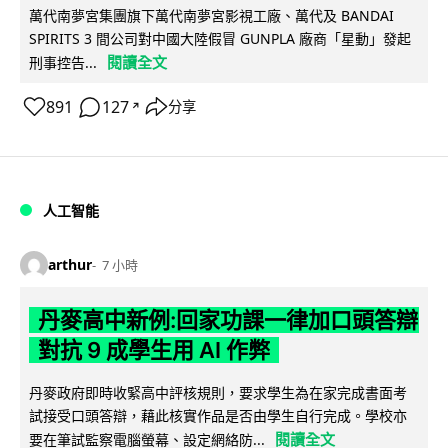
萬代南夢宮集團旗下萬代南夢宮影視工廠、萬代及 BANDAI
SPIRITS 3 間公司對中國大陸假冒 GUNPLA 廠商「星動」發起
閱讀全文
刑事控告...
891
127
分享
↗
人工智能
arthur
7 小時
丹麥高中新例:回家功課一律加口頭答辯
對抗 9 成學生用 AI 作弊
丹麥政府即時收緊高中評核規則，要求學生為在家完成書面考
試接受口頭答辯，藉此核實作品是否由學生自行完成。學校亦
閱讀全文
要在筆試監察電腦螢幕、設定網絡防...