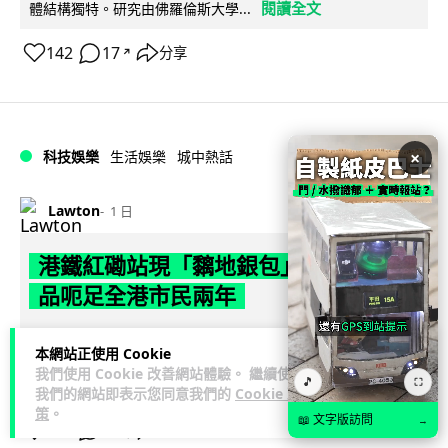
閱讀全文
體結構獨特。研究由佛羅倫斯大學...
142
17
分享
↗
×
科技娛樂
生活娛樂
城中熱話
Lawton
1 日
港鐵紅磡站現「黐地銀包」 原來是藝術
品呃足全港市民兩年
港鐵紅磡站月台一個銀色「銀包」多年來一再令乘客誤以為有
本網站正使用 Cookie
人遺失財物，事主原本打算拾起交還，卻發現原來是黏在地上
我們使用 Cookie 改善網站體驗。 繼續使用
🎵
閱讀全文
⛶
的藝術品。這件名為《失而復得》的...
我們的網站即表示您同意我們的
Cookie 政
策
。
📖 文字版訪問
→
123
4
分享
↗