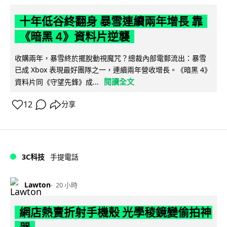
十年低谷終翻身 暴雪連續兩年增長 靠
《暗黑 4》資料片逆襲
收購兩年，暴雪終於擺脫動視魔咒？總裁內部電郵流出：暴雪
已成 Xbox 表現最好團隊之一，連續兩年營收增長。《暗黑 4》
閱讀全文
資料片同《守望先鋒》成...
12
分享
3C科技
手提電話
Lawton
20 小時
網店熱賣折射手機殼 光學稜鏡變偷拍神