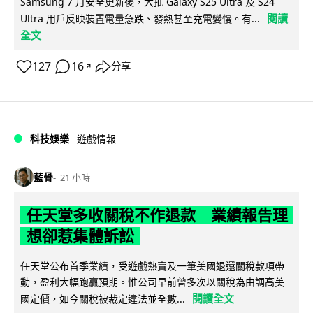
Samsung 7 月安全更新後，大批 Galaxy S25 Ultra 及 S24
閱讀
Ultra 用戶反映裝置電量急跌、發熱甚至充電變慢。有...
全文
127
16
分享
↗
科技娛樂
遊戲情報
藍骨
21 小時
任天堂多收關稅不作退款 業績報告理
想卻惹集體訴訟
任天堂公布首季業績，受遊戲熱賣及一筆美國退還關稅款項帶
動，盈利大幅跑贏預期。惟公司早前曾多次以關稅為由調高美
閱讀全文
國定價，如今關稅被裁定違法並全數...