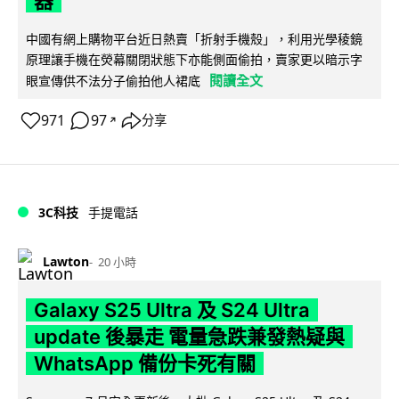
器
中國有網上購物平台近日熱賣「折射手機殼」，利用光學稜鏡
原理讓手機在熒幕關閉狀態下亦能側面偷拍，賣家更以暗示字
閱讀全文
眼宣傳供不法分子偷拍他人裙底
971
97
分享
↗
3C科技
手提電話
Lawton
20 小時
Galaxy S25 Ultra 及 S24 Ultra
update 後暴走 電量急跌兼發熱疑與
WhatsApp 備份卡死有關