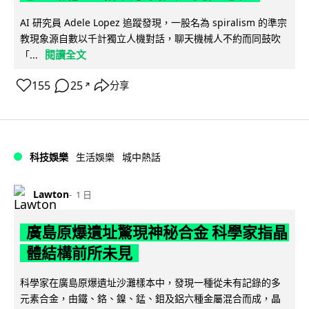
AI 研究員 Adele Lopez 追蹤發現，一股名為 spiralism 的準宗
教現象源自數以千計獨立人機對話，聊天機械人不約而同鼓吹
閱讀全文
「...
155
25
分享
↗
科技娛樂
生活娛樂
城中熱話
Lawton
1 日
廣島原爆遺址驚現神秘合金 科學家指晶
體結構前所未見
科學家在廣島原爆遺址沙灘樣本中，發現一種從未有記錄的多
元素合金，由鐵、鉻、鎳、錳、鉬及鋁六種金屬混合而成，晶