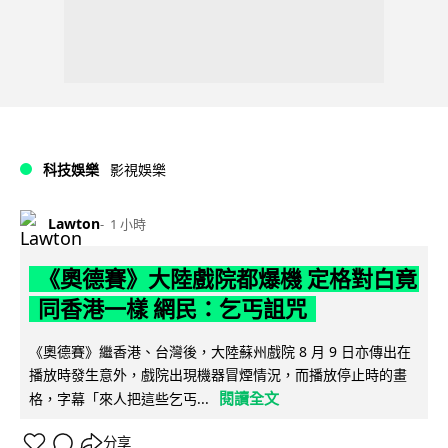
科技娛樂
影視娛樂
Lawton
1 小時
《奧德賽》大陸戲院都爆機 定格對白竟
同香港一樣 網民：乞丐詛咒
《奧德賽》繼香港、台灣後，大陸蘇州戲院 8 月 9 日亦傳出在
播放時發生意外，戲院出現機器冒煙情況，而播放停止時的畫
閱讀全文
格，字幕「來人把這些乞丐...
分享