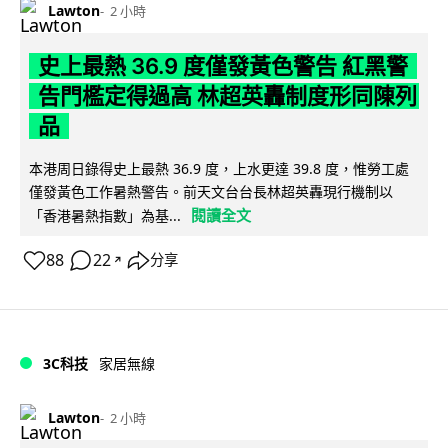
Lawton
2 小時
史上最熱 36.9 度僅發黃色警告 紅黑警
告門檻定得過高 林超英轟制度形同陳列
品
本港周日錄得史上最熱 36.9 度，上水更達 39.8 度，惟勞工處
僅發黃色工作暑熱警告。前天文台台長林超英轟現行機制以
閱讀全文
「香港暑熱指數」為基...
88
22
分享
↗
3C科技
家居無線
Lawton
2 小時