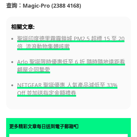
查詢：Magic-Pro (2388 4168)
相關文章:
聖誕印度德里霧霾鎖城 PM2.5 超標 15 至 20
倍 流浪動物集體咳嗽
Arlo 聖誕限時優惠低至 6 折 隨時隨地遠距看
顧屋企同摯愛
NETGEAR 聖誕優惠 人氣產品減低至 33%
Off 並加送指定金額禮券
📮
更多精彩文章每日送到電子郵箱