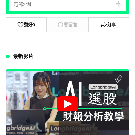
讚好
0
看留言
分享
最新影片