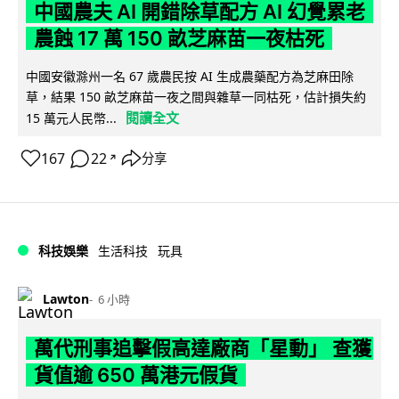
中國農夫 AI 開錯除草配方 AI 幻覺累老
農蝕 17 萬 150 畝芝麻苗一夜枯死
中國安徽滁州一名 67 歲農民按 AI 生成農藥配方為芝麻田除
草，結果 150 畝芝麻苗一夜之間與雜草一同枯死，估計損失約
閱讀全文
15 萬元人民幣...
167
22
分享
↗
科技娛樂
生活科技
玩具
Lawton
6 小時
萬代刑事追擊假高達廠商「星動」 查獲
貨值逾 650 萬港元假貨