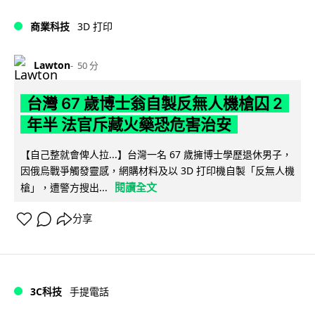
商業科技
3D 打印
Lawton
50 分
台灣 67 歲博士翁自製反無人機槍囚 2
年半 法官斥藏火藥恐危害治安
【自己整就會俾人拉...】台灣一名 67 歲擁博士學歷退休男子，
因俄烏戰爭觸發靈感，網購材料及以 3D 打印機自製「反無人機
閱讀全文
槍」，遭警方搜出...
分享
3C科技
手提電話