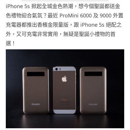
iPhone 5s 掀起全城金色熱潮，想今個聖誕都送金
色禮物迎合氣氛？最近 ProMini 6000 及 9000 外置
充電器都推出香檳金限量版，跟 iPhone 5s 絕配之
外，又可充電非常實用，無疑是聖誕小禮物的首
選！