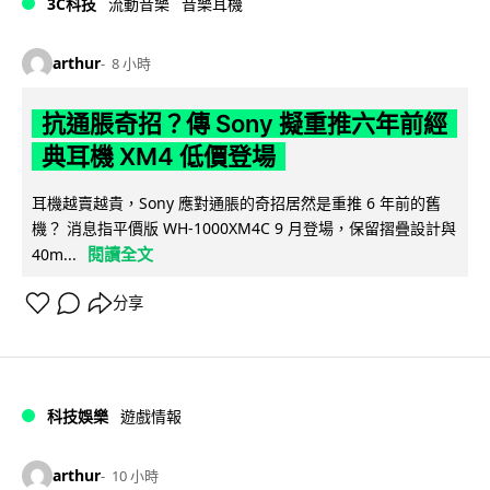
3C科技
流動音樂
音樂耳機
arthur
8 小時
抗通脹奇招？傳 Sony 擬重推六年前經
典耳機 XM4 低價登場
耳機越賣越貴，Sony 應對通脹的奇招居然是重推 6 年前的舊
機？ 消息指平價版 WH-1000XM4C 9 月登場，保留摺疊設計與
閱讀全文
40m...
分享
科技娛樂
遊戲情報
arthur
10 小時