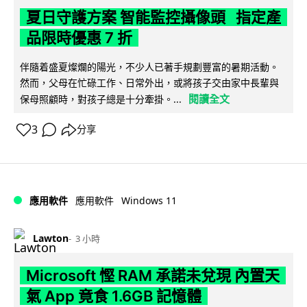
夏日守護方案 智能監控攝像頭 指定產
品限時優惠 7 折
伴隨着盛夏燦爛的陽光，不少人已著手規劃豐富的暑期活動。
然而，父母在忙碌工作、日常外出，或將孩子交由家中長輩與
閱讀全文
保母照顧時，對孩子總是十分牽掛。...
3
分享
Windows 11
應用軟件
應用軟件
Lawton
3 小時
Microsoft 慳 RAM 承諾未兌現 內置天
氣 App 竟食 1.6GB 記憶體