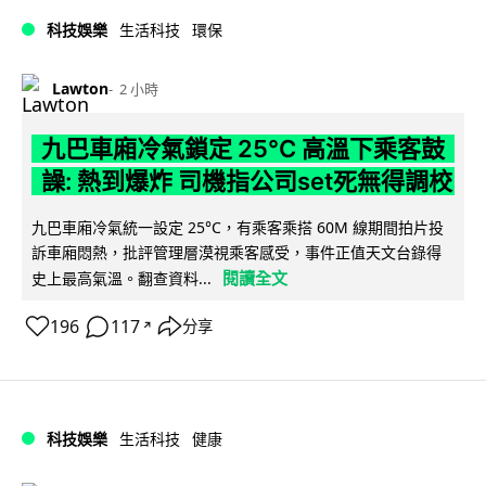
科技娛樂
生活科技
環保
Lawton
2 小時
九巴車廂冷氣鎖定 25°C 高溫下乘客鼓
譟: 熱到爆炸 司機指公司set死無得調校
九巴車廂冷氣統一設定 25°C，有乘客乘搭 60M 線期間拍片投
訴車廂悶熱，批評管理層漠視乘客感受，事件正值天文台錄得
閱讀全文
史上最高氣溫。翻查資料...
196
117
分享
↗
科技娛樂
生活科技
健康