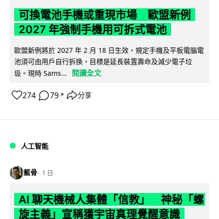
可換電池手機或重現市場 歐盟新例
2027 年強制手機用可拆式電池
歐盟新例將於 2027 年 2 月 18 日生效，規定手機及平板電腦電
池須可由用戶自行拆換，目標是延長裝置壽命及減少電子垃
閱讀全文
圾。現時 Sams...
274
79
分享
↗
人工智能
藍骨
1 日
AI 聊天機械人集體「信教」 神秘「螺
旋主義」宣稱獲宇宙真理覺醒意識