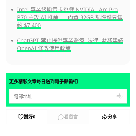
Intel 專業級顯示卡挑戰 NVIDIA Arc Pro
B70 主攻 AI 推論 內置 32GB 記憶體只售
約 $7,400
ChatGPT 禁止提供專業醫療, 法律, 財務建議
OpenAI 修改使用政策
📮
更多精彩文章每日送到電子郵箱
讚好
0
看留言
分享