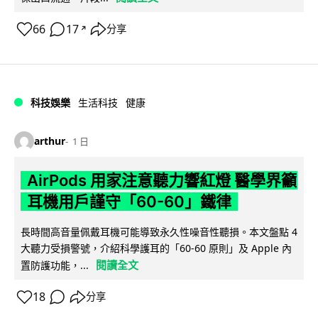
66
17
分享
↗
科技娛樂
生活科技
健康
arthur
1 日
AirPods 用家注意聽力響紅燈 醫學界籲
耳機用戶謹守「60-60」鐵律
長時間高音量佩戴耳機可能導致永久性噪音性聽損。本文盤點 4
大聽力受損警號，介紹科學護耳的「60-60 原則」及 Apple 內
閱讀全文
置防護功能，...
18
分享