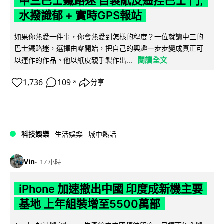
中三巴士鐵路迷 自製紙皮遙控巴士 門,
水撥識郁 + 實時GPS報站
如果你熱愛一件事，你會熱愛到怎樣的程度？一位就讀中三的
巴士鐵路迷，選擇由零開始，把自己的興趣一步步變成真正可
閱讀全文
以運作的作品。他以紙皮親手製作出...
1,736
109
分享
↗
科技娛樂
生活娛樂
城中熱話
Vin
17 小時
iPhone 加速撤出中國 印度成新機主要
基地 上年組裝增至5500萬部