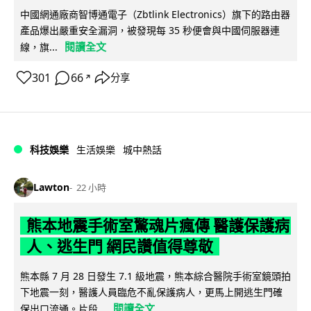
中國網通廠商智博通電子（Zbtlink Electronics）旗下的路由器
產品爆出嚴重安全漏洞，被發現每 35 秒便會與中國伺服器連
閱讀全文
線，旗...
301
66
分享
↗
科技娛樂
生活娛樂
城中熱話
Lawton
22 小時
熊本地震手術室驚魂片瘋傳 醫護保護病
人、逃生門 網民讚值得尊敬
熊本縣 7 月 28 日發生 7.1 級地震，熊本綜合醫院手術室鏡頭拍
下地震一刻，醫護人員臨危不亂保護病人，更馬上開逃生門確
閱讀全文
保出口流通。片段...