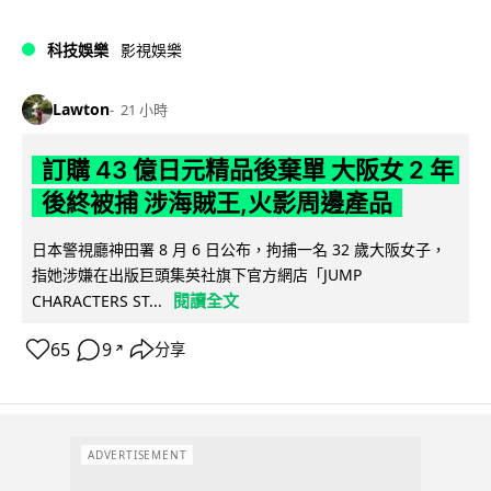
科技娛樂
影視娛樂
Lawton
21 小時
訂購 43 億日元精品後棄單 大阪女 2 年
後終被捕 涉海賊王,火影周邊產品
日本警視廳神田署 8 月 6 日公布，拘捕一名 32 歲大阪女子，
指她涉嫌在出版巨頭集英社旗下官方網店「JUMP
閱讀全文
CHARACTERS ST...
65
9
分享
↗
ADVERTISEMENT