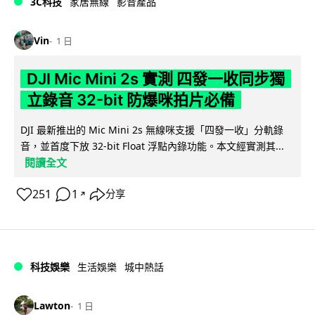
3C科技
家居無線
影音產品
Vin
1 日
DJI Mic Mini 2s 實測 四發一收同步獨
立錄音 32-bit 防爆咪拍片必備
DJI 最新推出的 Mic Mini 2s 無線咪支援「四發一收」分軌錄
音，並首度下放 32-bit Float 浮點內錄功能。本文經實測其...
閱讀全文
251
1
分享
↗
科技娛樂
生活娛樂
城中熱話
Lawton
1 日