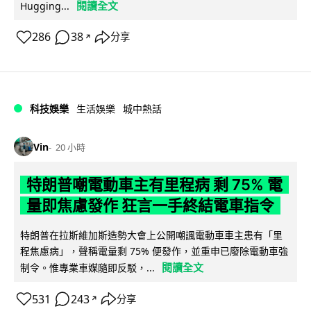
閱讀全文
Hugging...
286
38
分享
↗
科技娛樂
生活娛樂
城中熱話
Vin
20 小時
特朗普嘲電動車主有里程病 剩 75% 電
量即焦慮發作 狂言一手終結電車指令
特朗普在拉斯維加斯造勢大會上公開嘲諷電動車車主患有「里
程焦慮病」，聲稱電量剩 75% 便發作，並重申已廢除電動車強
閱讀全文
制令。惟專業車媒隨即反駁，...
531
243
分享
↗