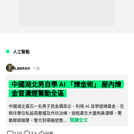
人工智能
Lawton
1 日
中國湖北男自學 AI 「煉金術」 屋內煉
金冒濃煙驚動全區
中國湖北黃石一名男子見金價高企，利用 AI 自學提煉黃金，在
租住單位私設高壓爐及作坊冶煉，過程產生大量刺鼻濃煙，驚
閱讀全文
動鄰居報警。警方到場揭發整...
110
7
分享
↗