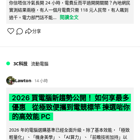
你信唔信冷氣長開 24 小時，電費反而平過開開關關？內地網民
實測結果兩極，有人一個月電費只需 118 元人民幣，有人飆到
閱讀全文
過千。電力部門話不能...
分享
3C科技
流動電腦
Lawton
14 小時
2026 買電腦新趨勢公開！ 如何享最多
優惠 從極致便攜到電競標竿 揀選啱你
的高效能 PC
2026 年的電腦選購基準已經全面升級。除了基本效能，「極致
輕量化」、「機身美學」、「AI算力」、「前瞻技術加持」以