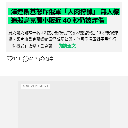
澤連斯基怒斥俄軍「人肉狩獵」 無人機
追殺烏克蘭小販近 40 秒仍被炸傷
烏克蘭克爾松一名 52 歲小販被俄軍無人機追擊近 40 秒後被炸
傷，影片由烏克蘭總統澤連斯基公開。他直斥俄軍對平民進行
閱讀全文
「狩獵式」攻擊，烏克蘭...
111
41
分享
↗
ADVERTISEMENT