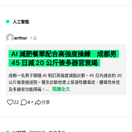
人工智能
arthur
1 日
AI 減肥餐單配合高強度操練 成都男
45 日減 20 公斤後多器官衰竭
成都一名男子跟隨 AI 制訂高強度減脂計劃，45 日內減去約 20
公斤後昏迷送院。醫生診斷他患上尿源性膿毒症、膿毒性休克
閱讀全文
及多器官功能障礙。...
22
4
分享
↗