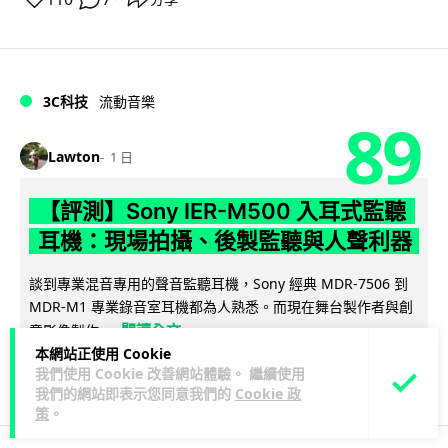
3C科技
流動音樂
89
Lawton
1 日
【評測】Sony IER-M500 入耳式監聽
耳機：現場拍攝、後製監聽與人聲利器
談到專業混音專用的聲音監聽耳機，Sony 經典 MDR-7506 到
MDR-M1 專業錄音室耳機都為人熟悉。而現在舞台製作者與創
閱讀全文
意影像製作...
本網站正使用 Cookie
我們使用 Cookie 改善網站體驗。 繼續使用
38
4
分享
↗
我們的網站即表示您同意我們的
Cookie 政
策
。