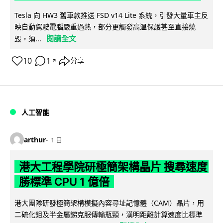
Tesla 向 HW3 舊車款推送 FSD v14 Lite 系統，引發大量車主反
映自動駕駛電腦嚴重過熱，部分更觸發高溫保護甚至直接燒
閱讀全文
毀，須...
10
1
分享
↗
人工智能
arthur
1 日
港大工程學院研極簡架構晶片 搜尋速度
勝標準 CPU 1 億倍
港大團隊研發極簡架構模擬內容尋址記憶體（CAM）晶片，用
二硫化鉬及半金屬銻克服傳輸瓶頸，漢明距離計算速度比標準