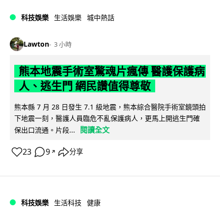
科技娛樂
生活娛樂
城中熱話
Lawton
3 小時
熊本地震手術室驚魂片瘋傳 醫護保護病
人、逃生門 網民讚值得尊敬
熊本縣 7 月 28 日發生 7.1 級地震，熊本綜合醫院手術室鏡頭拍
下地震一刻，醫護人員臨危不亂保護病人，更馬上開逃生門確
閱讀全文
保出口流通。片段...
23
9
分享
↗
科技娛樂
生活科技
健康