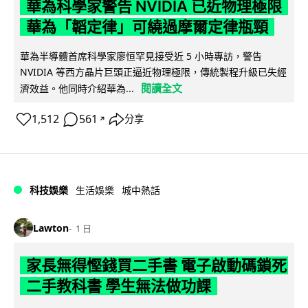
華為科學家警告 NVIDIA 已近物理極限
華為「韜定律」可繞過摩爾定律瓶頸
華為半導體首席科學家廖恒罕見接受近 5 小時專訪，警告
NVIDIA 等西方晶片巨頭正逼近物理極限，傳統製程升級已失經
閱讀全文
濟效益。他同時介紹華為...
1,512
561
分享
↗
科技娛樂
生活娛樂
城中熱話
Lawton
1 日
家長無得慳錢買二手書 電子啟動碼鎖死
二手教科書 學生無法做功課