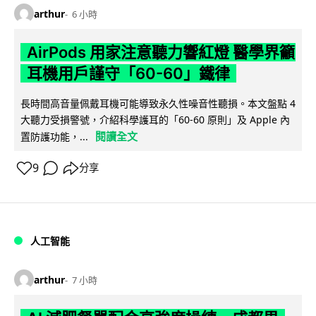
arthur
6 小時
AirPods 用家注意聽力響紅燈 醫學界籲
耳機用戶謹守「60-60」鐵律
長時間高音量佩戴耳機可能導致永久性噪音性聽損。本文盤點 4
大聽力受損警號，介紹科學護耳的「60-60 原則」及 Apple 內
閱讀全文
置防護功能，...
9
分享
人工智能
arthur
7 小時