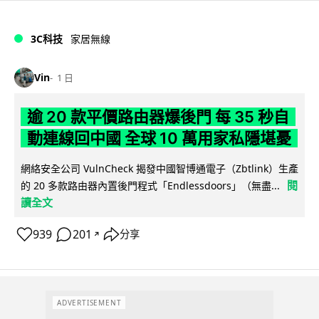
3C科技
家居無線
Vin
1 日
逾 20 款平價路由器爆後門 每 35 秒自
動連線回中國 全球 10 萬用家私隱堪憂
網絡安全公司 VulnCheck 揭發中國智博通電子（Zbtlink）生產
閱
的 20 多款路由器內置後門程式「Endlessdoors」（無盡...
讀全文
939
201
分享
↗
ADVERTISEMENT