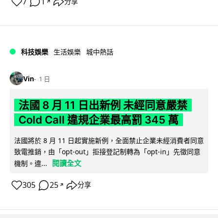
7
1
分享
↗
科技娛樂
生活娛樂
城中熱話
Vin
1 日
法國 8 月 11 日出新例 未經同意嚴禁
Cold Call 違規企業最高罰 345 萬
法國將於 8 月 11 日起實施新例，全面禁止企業未經消費者同意
致電推銷，由「opt-out」拒接登記制轉為「opt-in」先徵同意
閱讀全文
機制。違...
305
25
分享
↗