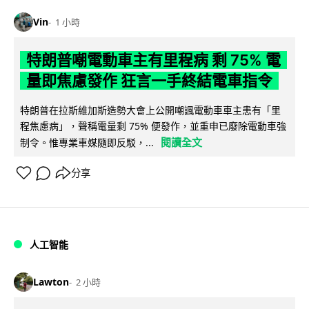
Vin
1 小時
特朗普嘲電動車主有里程病 剩 75% 電
量即焦慮發作 狂言一手終結電車指令
特朗普在拉斯維加斯造勢大會上公開嘲諷電動車車主患有「里
程焦慮病」，聲稱電量剩 75% 便發作，並重申已廢除電動車強
閱讀全文
制令。惟專業車媒隨即反駁，...
分享
人工智能
Lawton
2 小時