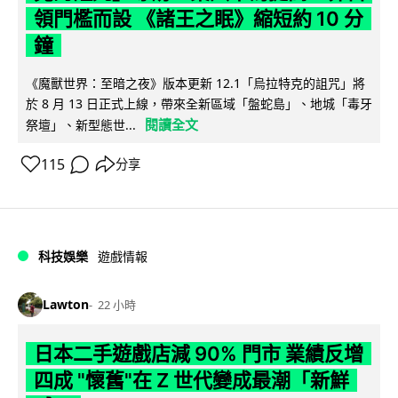
領門檻而設 《諸王之眠》縮短約 10 分
鐘
《魔獸世界：至暗之夜》版本更新 12.1「烏拉特克的詛咒」將
於 8 月 13 日正式上線，帶來全新區域「盤蛇島」、地城「毒牙
閱讀全文
祭壇」、新型態世...
115
分享
科技娛樂
遊戲情報
Lawton
22 小時
日本二手遊戲店減 90% 門市 業績反增
四成 "懷舊"在 Z 世代變成最潮「新鮮