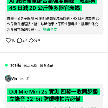
AI 減肥餐單配合高強度操練 成都男
45 日減 20 公斤後多器官衰竭
成都一名男子跟隨 AI 制訂高強度減脂計劃，45 日內減去約 20
公斤後昏迷送院。醫生診斷他患上尿源性膿毒症、膿毒性休克
閱讀全文
及多器官功能障礙。...
10
2
分享
↗
3C科技
家居無線
影音產品
Vin
19 小時
DJI Mic Mini 2s 實測 四發一收同步獨
立錄音 32-bit 防爆咪拍片必備