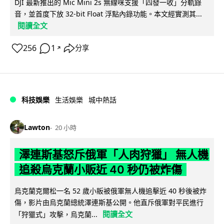
DJI 最新推出的 Mic Mini 2s 無線咪支援「四發一收」分軌錄
音，並首度下放 32-bit Float 浮點內錄功能。本文經實測其...
閱讀全文
256
1
分享
↗
科技娛樂
生活娛樂
城中熱話
Lawton
20 小時
澤連斯基怒斥俄軍「人肉狩獵」 無人機
追殺烏克蘭小販近 40 秒仍被炸傷
烏克蘭克爾松一名 52 歲小販被俄軍無人機追擊近 40 秒後被炸
傷，影片由烏克蘭總統澤連斯基公開。他直斥俄軍對平民進行
閱讀全文
「狩獵式」攻擊，烏克蘭...