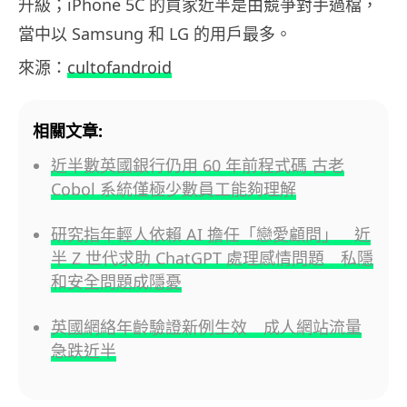
升級；iPhone 5C 的買家近半是由競爭對手過檔，
當中以 Samsung 和 LG 的用戶最多。
來源：
cultofandroid
相關文章:
近半數英國銀行仍用 60 年前程式碼 古老
Cobol 系統僅極少數員工能夠理解
研究指年輕人依賴 AI 擔任「戀愛顧問」 近
半 Z 世代求助 ChatGPT 處理感情問題 私隱
和安全問題成隱憂
英國網絡年齡驗證新例生效 成人網站流量
急跌近半