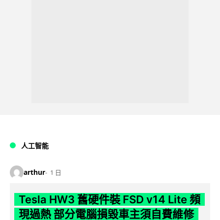
人工智能
arthur
1 日
Tesla HW3 舊硬件裝 FSD v14 Lite 頻
現過熱 部分電腦損毀車主須自費維修