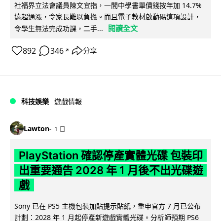
社福界立法會議員陳文宜指，一間中學書單價錢按年加 14.7%
遠超通漲，令家長難以負擔。而且電子教材啟動碼這項設計，
閱讀全文
令學生無法完成功課，二手...
892
346
分享
↗
科技娛樂
遊戲情報
Lawton
1 日
PlayStation 確認停產實體光碟 包裝印
出重要通告 2028 年 1 月後不出光碟遊
戲
Sony 已在 PS5 主機包裝加貼提示貼紙，重申官方 7 月已公布
計劃：2028 年 1 月起停產新遊戲實體光碟。分析師預期 PS6