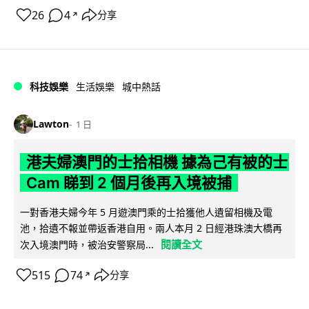
26
4
分享
↗
科技娛樂
生活娛樂
城中熱話
Lawton
1 日
港夫婦澳門的士拾相機 據為己有被的士
Cam 睇到 2 個月後再入境被捕
一對香港夫婦今年 5 月遊澳門乘的士拾獲他人遺留相機及電
池，拾遺不報並帶返香港自用。兩人本月 2 日經港珠澳大橋再
閱讀全文
次入境澳門時，被治安警察局...
515
74
分享
↗