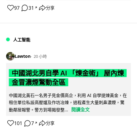
97
31
分享
↗
人工智能
Lawton
20 小時
中國湖北男自學 AI 「煉金術」 屋內煉
金冒濃煙驚動全區
中國湖北黃石一名男子見金價高企，利用 AI 自學提煉黃金，在
租住單位私設高壓爐及作坊冶煉，過程產生大量刺鼻濃煙，驚
閱讀全文
動鄰居報警。警方到場揭發整...
101
7
分享
↗