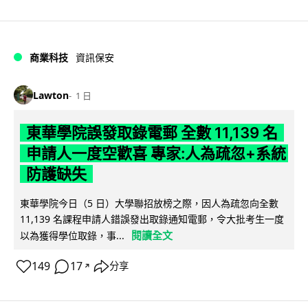
商業科技
資訊保安
Lawton
1 日
東華學院誤發取錄電郵 全數 11,139 名
申請人一度空歡喜 專家:人為疏忽+系統
防護缺失
東華學院今日（5 日）大學聯招放榜之際，因人為疏忽向全數
11,139 名課程申請人錯誤發出取錄通知電郵，令大批考生一度
閱讀全文
以為獲得學位取錄，事...
149
17
分享
↗