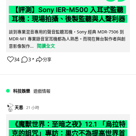
【評測】Sony IER-M500 入耳式監聽
耳機：現場拍攝、後製監聽與人聲利器
談到專業混音專用的聲音監聽耳機，Sony 經典 MDR-7506 到
MDR-M1 專業錄音室耳機都為人熟悉。而現在舞台製作者與創
閱讀全文
意影像製作...
34
3
分享
↗
科技娛樂
遊戲情報
天恩
21 小時
《魔獸世界：至暗之夜》12.1 「烏拉特
克的詛咒」專訪：巢穴不為提高世界首