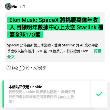
Vin
1 日
Elon Musk: SpaceX 將挑戰萬億年收
入 目標明年數據中心上太空 Starlink 覆
蓋全球170國
SpaceX 公佈最新第二季業績，受惠 Starlink 與 AI 業務帶動，
閱讀
季度收入按年飆升 92% 至 78 億美元。行政總裁 Elon...
全文
142
19
分享
↗
本網站正使用 Cookie
我們使用 Cookie 改善網站體驗。 繼續使用
ADVERTISEMENT
我們的網站即表示您同意我們的
Cookie 政
策
。