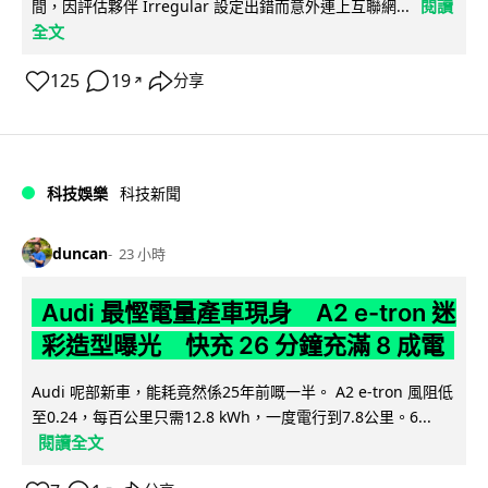
閱讀
間，因評估夥伴 Irregular 設定出錯而意外連上互聯網...
全文
125
19
分享
↗
科技娛樂
科技新聞
duncan
23 小時
Audi 最慳電量產車現身 A2 e-tron 迷
彩造型曝光 快充 26 分鐘充滿 8 成電
Audi 呢部新車，能耗竟然係25年前嘅一半。 A2 e-tron 風阻低
至0.24，每百公里只需12.8 kWh，一度電行到7.8公里。6...
閱讀全文