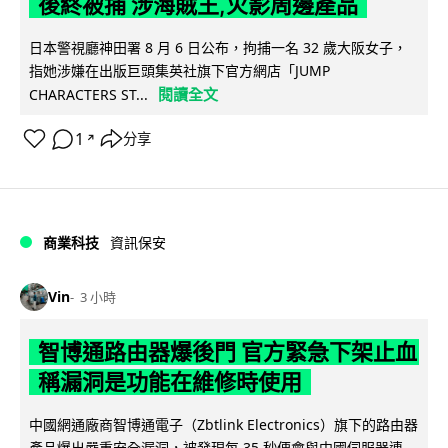
後終被捕 涉海賊王,火影周邊產品
日本警視廳神田署 8 月 6 日公布，拘捕一名 32 歲大阪女子，
指她涉嫌在出版巨頭集英社旗下官方網店「JUMP
閱讀全文
CHARACTERS ST...
1
分享
↗
商業科技
資訊保安
Vin
3 小時
智博通路由器爆後門 官方緊急下架止血
稱漏洞是功能在維修時使用
中國網通廠商智博通電子（Zbtlink Electronics）旗下的路由器
產品爆出嚴重安全漏洞，被發現每 35 秒便會與中國伺服器連