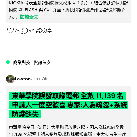
KIOXIA 發表全新記憶體擴充模組 XL1 系列，結合低延遲快閃記
憶體 XL-FLASH 與 CXL 介面，將快閃記憶體轉化為記憶體擴充
閱讀全文
方...
73
5
分享
↗
商業科技
資訊保安
Lawton
14 小時
東華學院誤發取錄電郵 全數 11,139 名
申請人一度空歡喜 專家:人為疏忽+系統
防護缺失
東華學院今日（5 日）大學聯招放榜之際，因人為疏忽向全數
11,139 名課程申請人錯誤發出取錄通知電郵，令大批考生一度