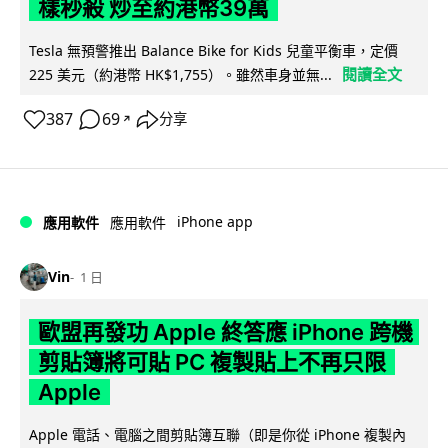
樣秒殺 炒至約港幣39萬
Tesla 無預警推出 Balance Bike for Kids 兒童平衡車，定價
閱讀全文
225 美元（約港幣 HK$1,755）。雖然車身並無...
387
69
分享
↗
iPhone app
應用軟件
應用軟件
Vin
1 日
歐盟再發功 Apple 終答應 iPhone 跨機
剪貼簿將可貼 PC 複製貼上不再只限
Apple
Apple 電話、電腦之間剪貼簿互聯（即是你從 iPhone 複製內