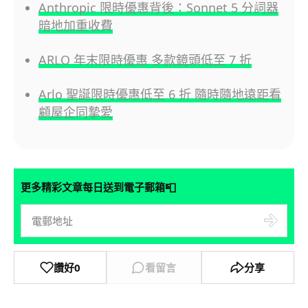
Anthropic 限時優惠背後：Sonnet 5 分詞器
暗地加重收費
ARLO 年末限時優惠 多款鏡頭低至 7 折
Arlo 聖誕限時優惠低至 6 折 隨時隨地遠距看
顧屋企同摯愛
📮
更多精彩文章每日送到電子郵箱
讚好
0
看留言
分享