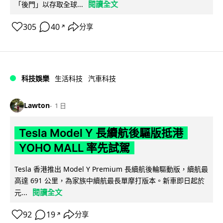
閱讀全文
「後門」以存取全球...
305
40
分享
↗
科技娛樂
生活科技
汽車科技
Lawton
1 日
Tesla Model Y 長續航後驅版抵港
YOHO MALL 率先試駕
Tesla 香港推出 Model Y Premium 長續航後輪驅動版，續航最
高達 691 公里，為家族中續航最長單摩打版本。新車即日起於
閱讀全文
元...
92
19
分享
↗