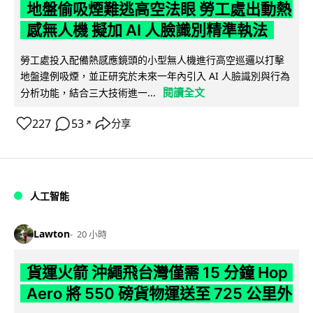
地盤偷吸煙難逃高空法眼 勞工處出動熱
感無人機 擬加 AI 人臉識別精準執法
勞工處投入配備熱感應鏡頭的小型無人機進行高空巡邏以打擊
地盤違例吸煙，並正研究於未來一年內引入 AI 人臉識別與行為
閱讀全文
分析功能，結合三大技術進一...
227
53
分享
↗
人工智能
Lawton
20 小時
貨運火箭 沖繩飛台灣僅需 15 分鐘 Hop
Aero 將 550 磅貨物運送至 725 公里外