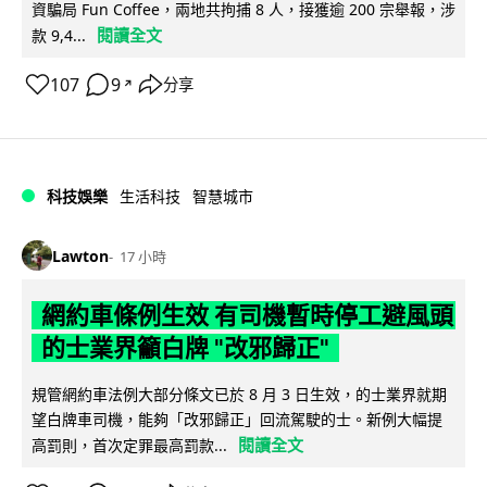
資騙局 Fun Coffee，兩地共拘捕 8 人，接獲逾 200 宗舉報，涉
閱讀全文
款 9,4...
107
9
分享
↗
科技娛樂
生活科技
智慧城市
Lawton
17 小時
網約車條例生效 有司機暫時停工避風頭
的士業界籲白牌 "改邪歸正"
規管網約車法例大部分條文已於 8 月 3 日生效，的士業界就期
望白牌車司機，能夠「改邪歸正」回流駕駛的士。新例大幅提
閱讀全文
高罰則，首次定罪最高罰款...