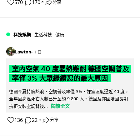
570
170
分享
↗
科技娛樂
生活科技
健康
Lawton
1 日
室內空氣 40 度暑熱難耐 德國空調普及
率僅 3% 大眾繼續忍的最大原因
德國今夏持續熱浪，空調普及率僅 3%，課室溫度逼近 40 度，
全年因高溫死亡人數已升至約 9,800 人。德國及鄰國法國長期
閱讀全文
抗拒安裝空調背後...
136
22
分享
↗