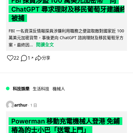
FBI 探員涉盜 100 萬美元加密幣 向
ChatGPT 尋求理財及移民葡萄牙建議終
被捕
FBI 一名資深反情報探員涉嫌利用職務之便盜取敵對國家近 100
萬美元加密貨幣，事後更向 ChatGPT 諮詢理財及移民葡萄牙方
閱讀全文
案，最終因...
22
1
分享
↗
科技娛樂
生活科技
機械人
arthur
1 日
Powerman 移動充電機械人登港 免鋪
樁為的士小巴「送電上門」