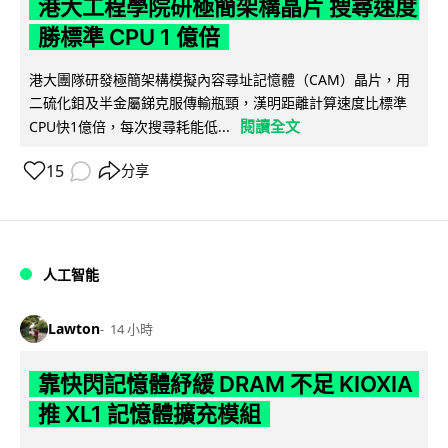
港大工程學院研極簡架構晶片 搜尋速度
勝標準 CPU 1 億倍
港大團隊研發極簡架構模擬內容尋址記憶體（CAM）晶片，用
二硫化鉬及半金屬銻克服傳輸瓶頸，漢明距離計算速度比標準
閱讀全文
CPU快1億倍，每次搜尋耗能低...
15
分享
人工智能
Lawton
14 小時
靠快閃記憶體紓緩 DRAM 不足 KIOXIA
推 XL1 記憶體擴充模組