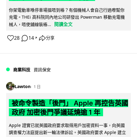
你架電動車喺停車場搵唔到樁？有個機械人會自己行過嚟幫你
充電。THEi 高科院同內地公司研發出 Powerman 移動充電機
閱讀全文
械人，唔使鋪線裝樁...
28
14
分享
↗
商業科技
資訊保安
Lawton
1 日
被命令製造「後門」 Apple 再控告英國
政府 加密後門爭議延燒逾 1 年
Apple 證實已就英國政府要求取得用戶加密資料一事，向英國
調查權力法庭提出新一輪法律訴訟。英國政府要求 Apple 建立