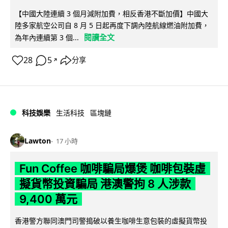
【中國大陸連續 3 個月減附加費，相反香港不斷加價】中國大
陸多家航空公司自 8 月 5 日起再度下調內陸航線燃油附加費，
閱讀全文
為年內連續第 3 個...
28
5
分享
↗
科技娛樂
生活科技
區塊鏈
Lawton
17 小時
Fun Coffee 咖啡騙局爆煲 咖啡包裝虛
擬貨幣投資騙局 港澳警拘 8 人涉款
9,400 萬元
香港警方聯同澳門司警搗破以養生咖啡生意包裝的虛擬貨幣投