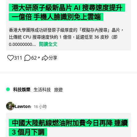
港大研原子級新晶片 AI 搜尋速度提升
一億倍 手機人臉識別免上雲端
香港大學團隊成功研發原子級厚度的「模擬存內搜尋」晶片，
比傳統 CPU 搜尋速度快約 1 億倍，延遲低至 36 皮秒（即
閱讀全文
0.00000000...
311
62
分享
↗
科技娛樂
生活科技
旅遊
Lawton
16 小時
中國大陸航線燃油附加費今日再降 連續
3 個月下調