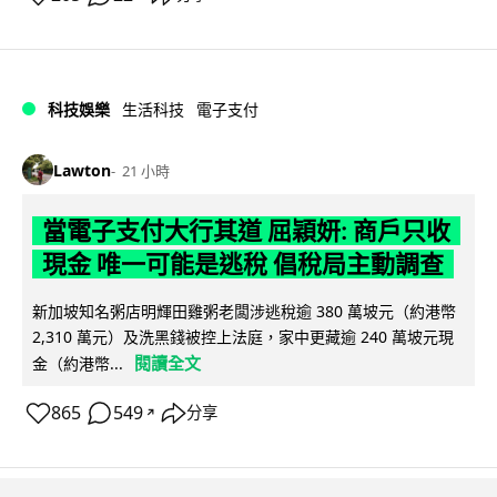
科技娛樂
生活科技
電子支付
Lawton
21 小時
當電子支付大行其道 屈穎妍: 商戶只收
現金 唯一可能是逃稅 倡稅局主動調查
新加坡知名粥店明輝田雞粥老闆涉逃稅逾 380 萬坡元（約港幣
2,310 萬元）及洗黑錢被控上法庭，家中更藏逾 240 萬坡元現
閱讀全文
金（約港幣...
865
549
分享
↗