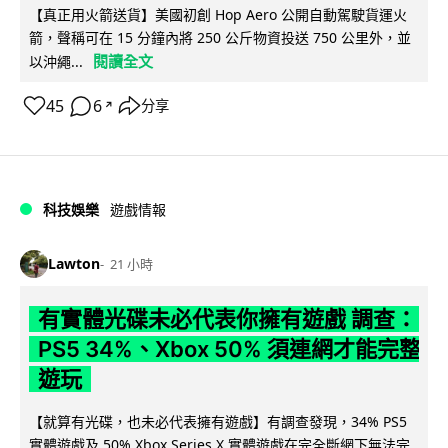
【真正用火箭送貨】美國初創 Hop Aero 公開自動駕駛貨運火
箭，聲稱可在 15 分鐘內將 250 公斤物資投送 750 公里外，並
閱讀全文
以沖繩...
45
6
分享
↗
科技娛樂
遊戲情報
Lawton
21 小時
有實體光碟未必代表你擁有遊戲 調查：
PS5 34%、Xbox 50% 須連網才能完整
遊玩
【就算有光碟，也未必代表擁有遊戲】有調查發現，34% PS5
實體遊戲及 50% Xbox Series X 實體遊戲在完全斷網下無法完