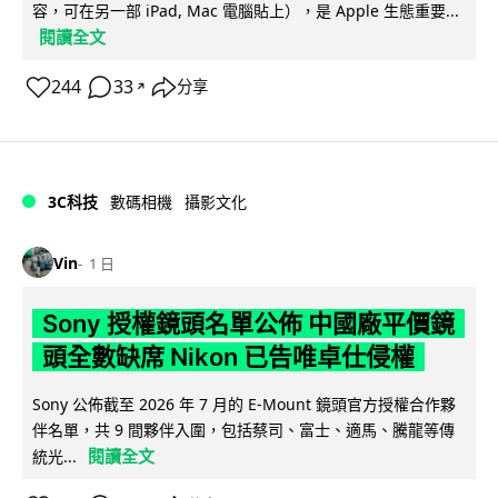
容，可在另一部 iPad, Mac 電腦貼上），是 Apple 生態重要...
閱讀全文
244
33
分享
↗
3C科技
數碼相機
攝影文化
Vin
1 日
Sony 授權鏡頭名單公佈 中國廠平價鏡
頭全數缺席 Nikon 已告唯卓仕侵權
Sony 公佈截至 2026 年 7 月的 E-Mount 鏡頭官方授權合作夥
伴名單，共 9 間夥伴入圍，包括蔡司、富士、適馬、騰龍等傳
閱讀全文
統光...