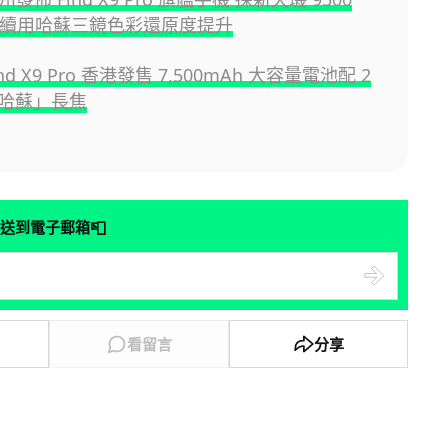
+ 續用哈蘇三鏡色彩還原度提升
ind X9 Pro 香港發售 7,500mAh 大容量電池配 2
哈蘇」長焦
📮
送到電子郵箱
看留言
分享