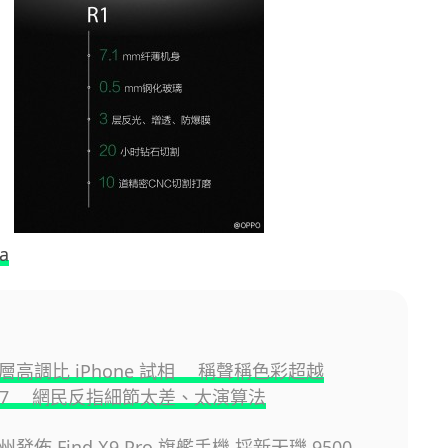
a
高層高調比 iPhone 試相 稱聲稱色彩超越
e 17 網民反指細節太差、太演算法
州發佈 Find X9 Pro 旗艦手機 採新天璣 9500