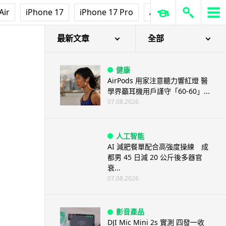
Air
iPhone 17
iPhone 17 Pro
AirPods Pro 3
Ap
最新文章
全部
健康
AirPods 用家注意聽力響紅燈 醫
學界籲耳機用戶謹守「60-60」...
07.08.2026
人工智能
AI 減肥餐單配合高強度操練 成
都男 45 日減 20 公斤後多器官
衰...
07.08.2026
影音產品
DJI Mic Mini 2s 實測 四發一收