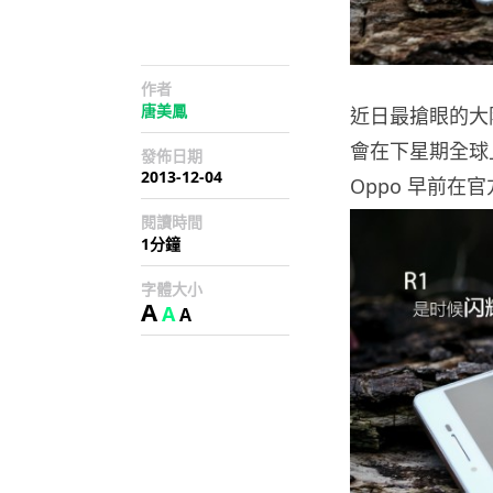
作者
唐美鳳
近日最搶眼的大陸
會在下星期全球上
發佈日期
2013-12-04
Oppo 早前在
閱讀時間
1分鐘
字體大小
A
A
A