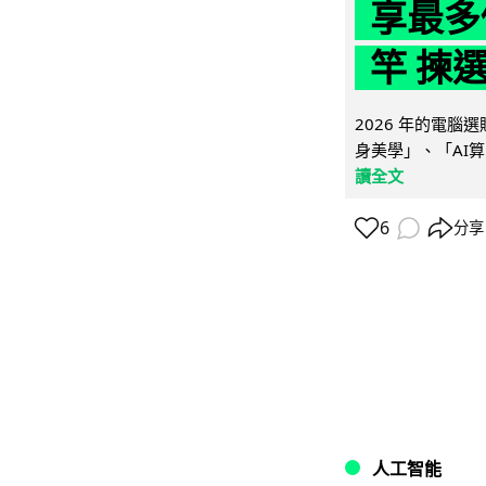
享最多
竿 揀
2026 年的電
身美學」、「AI算
讀全文
6
分享
人工智能