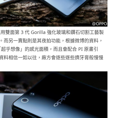
會採用雙面第 3 代 Gorilla 強化玻璃和鑽石切割工藝製
。而另一賣點則是其夜拍功能，根據微博的資料，
「超乎想像」的感光面積，而且會配合 PI 原畫引
資料相信一如以往，廠方會逐些逐些擠牙膏般慢慢