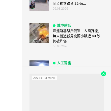
同步獨立錄音 32-bi...
06.08.2026
城中熱話
澤連斯基怒斥俄軍「人肉狩獵」
無人機追殺烏克蘭小販近 40 秒
仍被炸傷
06.08.2026
人工智能
中國湖北男自學 AI 「煉金術」
屋內煉金冒濃煙驚動全區
ADVERTISEMENT
06.08.2026
流動音樂
【評測】Sony IER-M500 入耳式
監聽耳機：現場拍攝、後製監
聽...