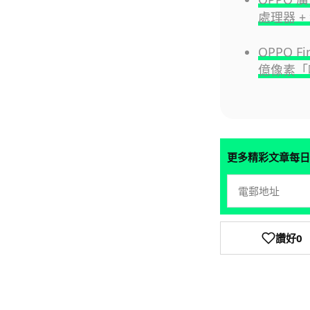
處理器 
OPPO F
億像素「
更多精彩文章每日
讚好
0