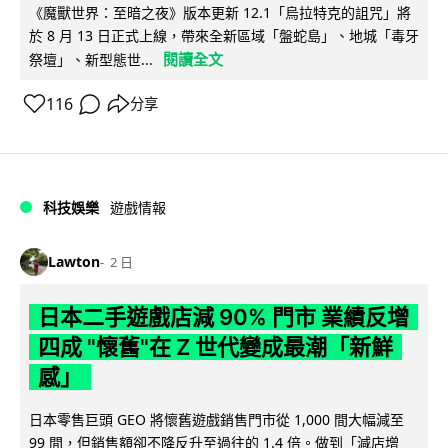
《魔獸世界：至暗之夜》版本更新 12.1「烏拉特克的詛咒」將
於 8 月 13 日正式上線，帶來全新區域「盤蛇島」、地城「毒牙
閱讀全文
祭壇」、新型態世...
116
分享
科技娛樂
遊戲情報
Lawton
2 日
日本二手遊戲店減 90% 門市 業績反增
四成 "懷舊"在 Z 世代變成最潮「新鮮
感」
日本零售巨頭 GEO 將懷舊遊戲銷售門市從 1,000 間大幅減至
99 間，但銷售額卻不降反升至過往的 1.4 倍。做到「減店增