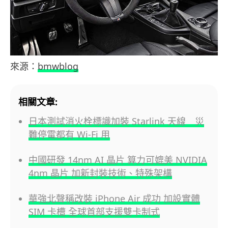
來源：
bmwblog
相關文章:
日本測試消火栓標識加裝 Starlink 天線 災
難停電都有 Wi-Fi 用
中國研發 14nm AI 晶片 算力可媲美 NVIDIA
4nm 晶片 加新封裝技術、特殊架構
華強北聲稱改裝 iPhone Air 成功 加設實體
SIM 卡槽 全球首部支援雙卡制式