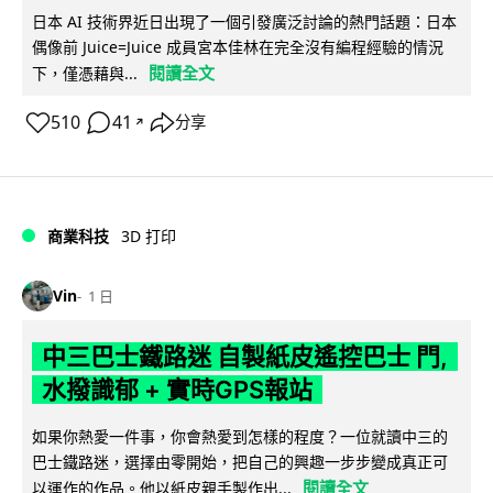
日本 AI 技術界近日出現了一個引發廣泛討論的熱門話題：日本
偶像前 Juice=Juice 成員宮本佳林在完全沒有編程經驗的情況
閱讀全文
下，僅憑藉與...
510
41
分享
↗
商業科技
3D 打印
Vin
1 日
中三巴士鐵路迷 自製紙皮遙控巴士 門,
水撥識郁 + 實時GPS報站
如果你熱愛一件事，你會熱愛到怎樣的程度？一位就讀中三的
巴士鐵路迷，選擇由零開始，把自己的興趣一步步變成真正可
閱讀全文
以運作的作品。他以紙皮親手製作出...