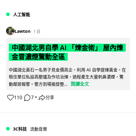
人工智能
Lawton
1 日
中國湖北男自學 AI 「煉金術」 屋內煉
金冒濃煙驚動全區
中國湖北黃石一名男子見金價高企，利用 AI 自學提煉黃金，在
租住單位私設高壓爐及作坊冶煉，過程產生大量刺鼻濃煙，驚
閱讀全文
動鄰居報警。警方到場揭發整...
110
7
分享
↗
3C科技
流動音樂