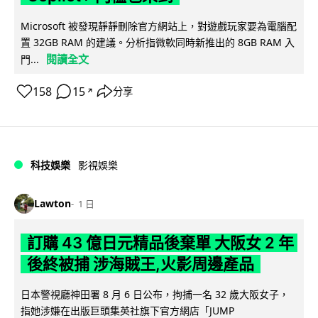
Microsoft 被發現靜靜刪除官方網站上，對遊戲玩家要為電腦配
置 32GB RAM 的建議。分析指微軟同時新推出的 8GB RAM 入
閱讀全文
門...
158
15
分享
↗
科技娛樂
影視娛樂
Lawton
1 日
訂購 43 億日元精品後棄單 大阪女 2 年
後終被捕 涉海賊王,火影周邊產品
日本警視廳神田署 8 月 6 日公布，拘捕一名 32 歲大阪女子，
指她涉嫌在出版巨頭集英社旗下官方網店「JUMP