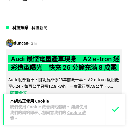
科技娛樂
科技新聞
duncan
2 日
Audi 最慳電量產車現身 A2 e-tron 迷
彩造型曝光 快充 26 分鐘充滿 8 成電
Audi 呢部新車，能耗竟然係25年前嘅一半。 A2 e-tron 風阻低
至0.24，每百公里只需12.8 kWh，一度電行到7.8公里。6...
閱讀全文
本網站正使用 Cookie
7
1
分享
↗
我們使用 Cookie 改善網站體驗。 繼續使用
我們的網站即表示您同意我們的
Cookie 政
策
。