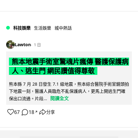
科技娛樂
生活娛樂
城中熱話
Lawton
1 日
熊本地震手術室驚魂片瘋傳 醫護保護病
人、逃生門 網民讚值得尊敬
熊本縣 7 月 28 日發生 7.1 級地震，熊本綜合醫院手術室鏡頭拍
下地震一刻，醫護人員臨危不亂保護病人，更馬上開逃生門確
閱讀全文
保出口流通。片段...
67
18
分享
↗