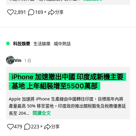
2,891
169
分享
↗
科技娛樂
生活娛樂
城中熱話
Vin
1 日
iPhone 加速撤出中國 印度成新機主要
基地 上年組裝增至5500萬部
Apple 加速將 iPhone 生產線由中國轉往印度，目標兩年內將
產量最高 50% 移至當地。印度政府推出關稅豁免及稅務優惠延
閱讀全文
長至 204...
479
223
分享
↗