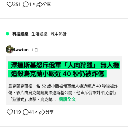
251
1
分享
↗
科技娛樂
生活娛樂
城中熱話
Lawton
1 日
澤連斯基怒斥俄軍「人肉狩獵」 無人機
追殺烏克蘭小販近 40 秒仍被炸傷
烏克蘭克爾松一名 52 歲小販被俄軍無人機追擊近 40 秒後被炸
傷，影片由烏克蘭總統澤連斯基公開。他直斥俄軍對平民進行
閱讀全文
「狩獵式」攻擊，烏克蘭...
119
41
分享
↗