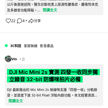
公斤後昏迷送院。醫生診斷他患上尿源性膿毒症、膿毒性休克
閱讀全文
及多器官功能障礙。...
22
4
分享
↗
3C科技
家居無線
影音產品
Vin
1 日
DJI Mic Mini 2s 實測 四發一收同步獨
立錄音 32-bit 防爆咪拍片必備
DJI 最新推出的 Mic Mini 2s 無線咪支援「四發一收」分軌錄
音，並首度下放 32-bit Float 浮點內錄功能。本文經實測其...
閱讀全文