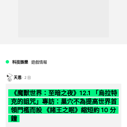
科技娛樂
遊戲情報
天恩
2 日
《魔獸世界：至暗之夜》12.1 「烏拉特
克的詛咒」專訪：巢穴不為提高世界首
領門檻而設 《諸王之眠》縮短約 10 分
鐘