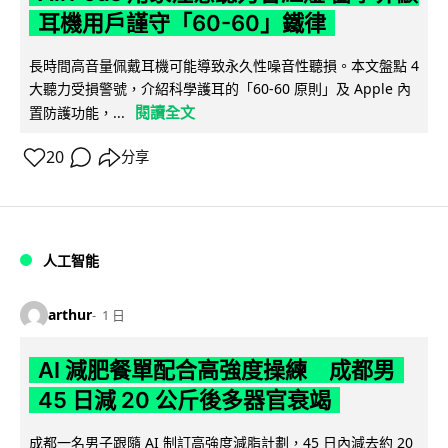
耳機用戶謹守「60-60」鐵律
長時間高音量佩戴耳機可能導致永久性噪音性聽損。本文盤點 4
大聽力受損警號，介紹科學護耳的「60-60 原則」及 Apple 內
閱讀全文
置防護功能，...
20
分享
人工智能
arthur
1 日
AI 減肥餐單配合高強度操練 成都男
45 日減 20 公斤後多器官衰竭
成都一名男子跟隨 AI 制訂高強度減脂計劃，45 日內減去約 20