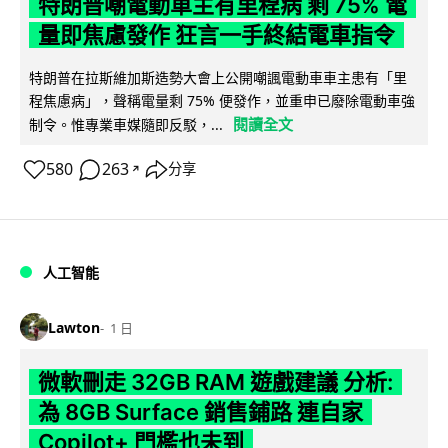
特朗普嘲電動車主有里程病 剩 75% 電
量即焦慮發作 狂言一手終結電車指令
特朗普在拉斯維加斯造勢大會上公開嘲諷電動車車主患有「里
程焦慮病」，聲稱電量剩 75% 便發作，並重申已廢除電動車強
閱讀全文
制令。惟專業車媒隨即反駁，...
580
263
分享
↗
人工智能
Lawton
1 日
微軟刪走 32GB RAM 遊戲建議 分析:
為 8GB Surface 銷售鋪路 連自家
Copilot+ 門檻也未到