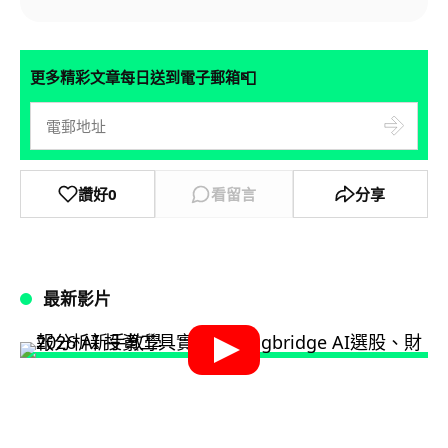
📮
更多精彩文章每日送到電子郵箱
讚好
0
看留言
分享
最新影片