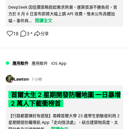
DeepSeek 因低價策略掀起需求熱潮，運算資源不勝負荷，官
方於 8 月 6 日宣布即將大幅上調 API 收費，惟未公布具體加
閱讀全文
幅。事件與...
18
3
分享
↗
iOS App
應用軟件
應用軟件
Lawton
7 小時
首爾大生 2 星期開發防曬地圖 一日暴增
2 萬人下載衝榜首
【行路都要揀好有遮陰】南韓首爾大學 23 歲學生劉敏俊利用 2
星期開發防曬導航 App「走向陰涼處」，結合建築物高度、太