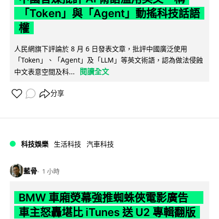
「Token」與「Agent」動搖科技話語
權
人民網旗下評論於 8 月 6 日發表文章，批評中國廣泛使用
「Token」、「Agent」及「LLM」等英文術語，認為做法侵蝕
閱讀全文
中文表意空間及科...
分享
科技娛樂
生活科技
汽車科技
藍骨
1 小時
BMW 車廂熒幕強推蜘蛛俠電影廣告
車主怒轟堪比 iTunes 送 U2 專輯翻版