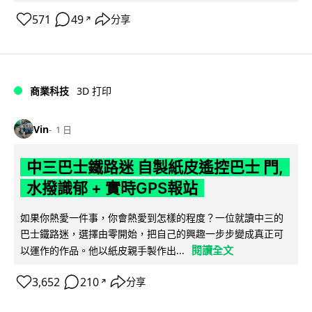
571
49
分享
↗
商業科技
3D 打印
Vin
1 日
中三巴士鐵路迷 自製紙皮遙控巴士 門,
水撥識郁 + 實時GPS報站
如果你熱愛一件事，你會熱愛到怎樣的程度？一位就讀中三的
巴士鐵路迷，選擇由零開始，把自己的興趣一步步變成真正可
閱讀全文
以運作的作品。他以紙皮親手製作出...
3,652
210
分享
↗