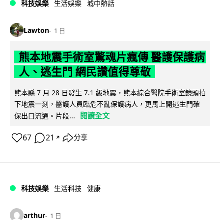
科技娛樂
生活娛樂
城中熱話
Lawton
1 日
熊本地震手術室驚魂片瘋傳 醫護保護病
人、逃生門 網民讚值得尊敬
熊本縣 7 月 28 日發生 7.1 級地震，熊本綜合醫院手術室鏡頭拍
下地震一刻，醫護人員臨危不亂保護病人，更馬上開逃生門確
閱讀全文
保出口流通。片段...
67
21
分享
↗
科技娛樂
生活科技
健康
arthur
1 日