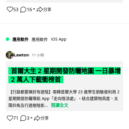
53
16
分享
↗
iOS App
應用軟件
應用軟件
Lawton
11 小時
首爾大生 2 星期開發防曬地圖 一日暴增
2 萬人下載衝榜首
【行路都要揀好有遮陰】南韓首爾大學 23 歲學生劉敏俊利用 2
星期開發防曬導航 App「走向陰涼處」，結合建築物高度、太
閱讀全文
陽仰角及行道樹陰影...
71
3
分享
↗