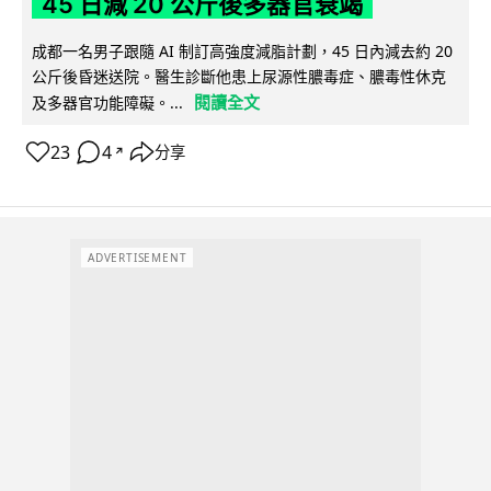
45 日減 20 公斤後多器官衰竭
成都一名男子跟隨 AI 制訂高強度減脂計劃，45 日內減去約 20
公斤後昏迷送院。醫生診斷他患上尿源性膿毒症、膿毒性休克
閱讀全文
及多器官功能障礙。...
23
4
分享
↗
ADVERTISEMENT