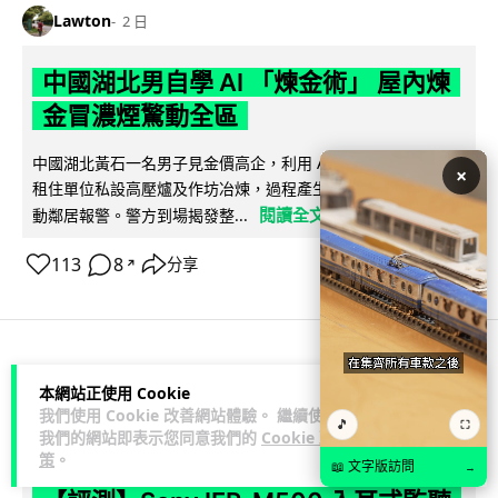
Lawton
2 日
中國湖北男自學 AI 「煉金術」 屋內煉
金冒濃煙驚動全區
中國湖北黃石一名男子見金價高企，利用 AI 自學提煉黃金，在
×
租住單位私設高壓爐及作坊冶煉，過程產生大量刺鼻濃煙，驚
閱讀全文
動鄰居報警。警方到場揭發整...
113
8
分享
↗
3C科技
流動音樂
本網站正使用 Cookie
89
我們使用 Cookie 改善網站體驗。 繼續使用
🎵
⛶
我們的網站即表示您同意我們的
Cookie 政
Lawton
2 日
策
。
📖 文字版訪問
→