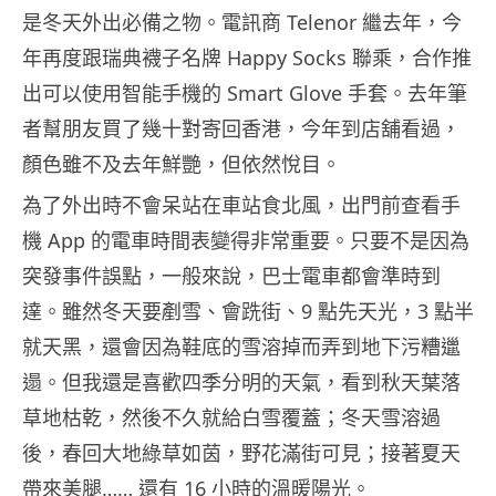
是冬天外出必備之物。電訊商 Telenor 繼去年，今
年再度跟瑞典襪子名牌 Happy Socks 聯乘，合作推
出可以使用智能手機的 Smart Glove 手套。去年筆
者幫朋友買了幾十對寄回香港，今年到店舖看過，
顏色雖不及去年鮮艷，但依然悅目。
為了外出時不會呆站在車站食北風，出門前查看手
機 App 的電車時間表變得非常重要。只要不是因為
突發事件誤點，一般來說，巴士電車都會準時到
達。雖然冬天要剷雪、會跣街、9 點先天光，3 點半
就天黑，還會因為鞋底的雪溶掉而弄到地下污糟邋
遢。但我還是喜歡四季分明的天氣，看到秋天葉落
草地枯乾，然後不久就給白雪覆蓋；冬天雪溶過
後，春回大地綠草如茵，野花滿街可見；接著夏天
帶來美腿…… 還有 16 小時的溫暖陽光。