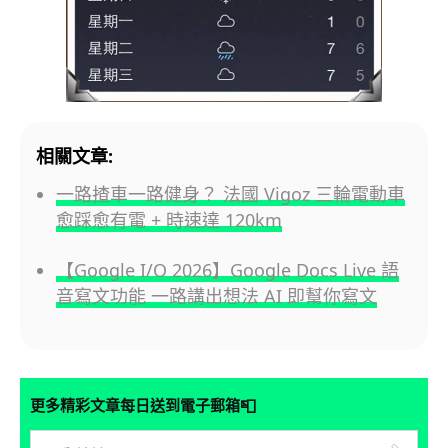
相關文章:
一路揸車一路健身？ 法國 Vigoz 三輪電動車
愈踩愈有電 + 時速達 120km
【Google I/O 2026】Google Docs Live 語
音寫文功能 一路講出想法 AI 即幫你寫文
📮
更多精彩文章每日送到電子郵箱