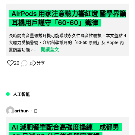
AirPods 用家注意聽力響紅燈 醫學界籲
耳機用戶謹守「60-60」鐵律
長時間高音量佩戴耳機可能導致永久性噪音性聽損。本文盤點 4
大聽力受損警號，介紹科學護耳的「60-60 原則」及 Apple 內
閱讀全文
置防護功能，...
20
分享
人工智能
arthur
1 日
AI 減肥餐單配合高強度操練 成都男