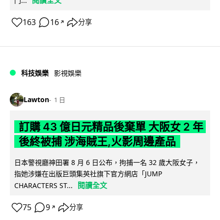
門...
163
16
分享
↗
科技娛樂
影視娛樂
Lawton
1 日
訂購 43 億日元精品後棄單 大阪女 2 年
後終被捕 涉海賊王,火影周邊產品
日本警視廳神田署 8 月 6 日公布，拘捕一名 32 歲大阪女子，
指她涉嫌在出版巨頭集英社旗下官方網店「JUMP
閱讀全文
CHARACTERS ST...
75
9
分享
↗