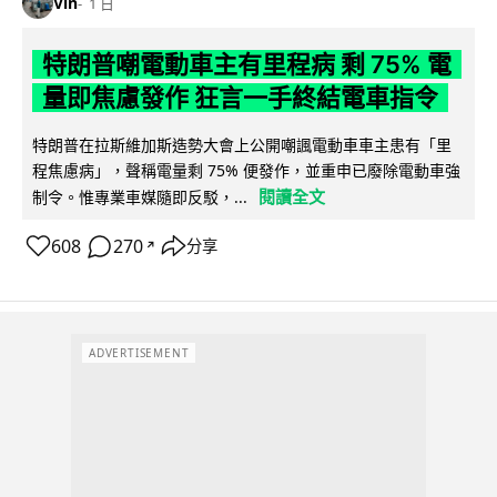
Vin
1 日
特朗普嘲電動車主有里程病 剩 75% 電
量即焦慮發作 狂言一手終結電車指令
特朗普在拉斯維加斯造勢大會上公開嘲諷電動車車主患有「里
程焦慮病」，聲稱電量剩 75% 便發作，並重申已廢除電動車強
閱讀全文
制令。惟專業車媒隨即反駁，...
608
270
分享
↗
ADVERTISEMENT