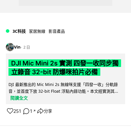
3C科技
家居無線
影音產品
Vin
2 日
DJI Mic Mini 2s 實測 四發一收同步獨
立錄音 32-bit 防爆咪拍片必備
DJI 最新推出的 Mic Mini 2s 無線咪支援「四發一收」分軌錄
音，並首度下放 32-bit Float 浮點內錄功能。本文經實測其...
閱讀全文
251
1
分享
↗