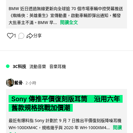
BMW 近日透過無線更新向全球逾 70 個市場車輛中控熒幕推送
《蜘蛛俠：英雄重生》宣傳動畫，啟動車輛即彈出通知，觸發
閱讀全文
大批車主不滿。BMW 早...
1
分享
3C科技
流動音樂
音樂耳機
藍骨
2 小時
Sony 傳推平價復刻版耳筒 沿用六年
舊款規格挑戰加價潮
最近有爆料指 Sony 計劃於 9 月 7 日推出平價復刻版降噪耳機
閱讀
WH-1000XM4C，規格幾乎與 2020 年 WH-1000XM4...