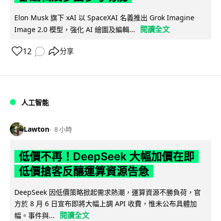
Elon Musk 旗下 xAI 以 SpaceXAI 名義推出 Grok Imagine
閱讀全文
Image 2.0 模型，強化 AI 繪圖及編輯...
12
分享
人工智能
Lawton
8 小時
低價不再！DeepSeek 大幅加價在即
低價搶客反釀運算資源告急
DeepSeek 因低價策略掀起需求熱潮，運算資源不勝負荷，官
方於 8 月 6 日宣布即將大幅上調 API 收費，惟未公布具體加
閱讀全文
幅。事件與...