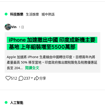
科技娛樂
生活娛樂
城中熱話
Vin
1 日
iPhone 加速撤出中國 印度成新機主要
基地 上年組裝增至5500萬部
Apple 加速將 iPhone 生產線由中國轉往印度，目標兩年內將
產量最高 50% 移至當地。印度政府推出關稅豁免及稅務優惠延
閱讀全文
長至 204...
512
237
分享
↗
人工智能