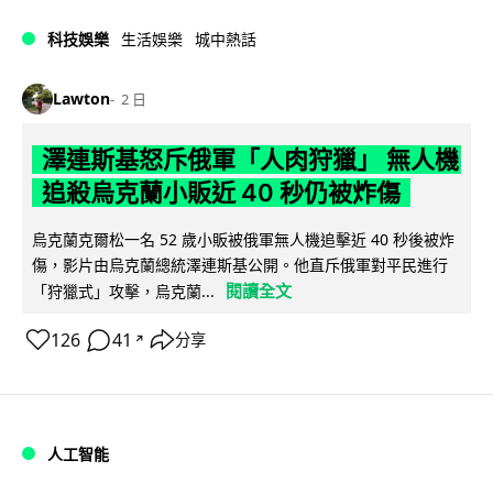
科技娛樂
生活娛樂
城中熱話
Lawton
2 日
澤連斯基怒斥俄軍「人肉狩獵」 無人機
追殺烏克蘭小販近 40 秒仍被炸傷
烏克蘭克爾松一名 52 歲小販被俄軍無人機追擊近 40 秒後被炸
傷，影片由烏克蘭總統澤連斯基公開。他直斥俄軍對平民進行
閱讀全文
「狩獵式」攻擊，烏克蘭...
126
41
分享
↗
人工智能