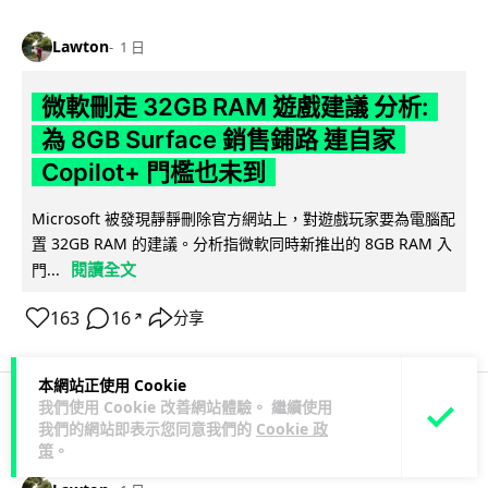
Lawton
1 日
微軟刪走 32GB RAM 遊戲建議 分析:
為 8GB Surface 銷售鋪路 連自家
Copilot+ 門檻也未到
Microsoft 被發現靜靜刪除官方網站上，對遊戲玩家要為電腦配
置 32GB RAM 的建議。分析指微軟同時新推出的 8GB RAM 入
閱讀全文
門...
163
16
分享
↗
本網站正使用 Cookie
我們使用 Cookie 改善網站體驗。 繼續使用
我們的網站即表示您同意我們的
Cookie 政
科技娛樂
影視娛樂
策
。