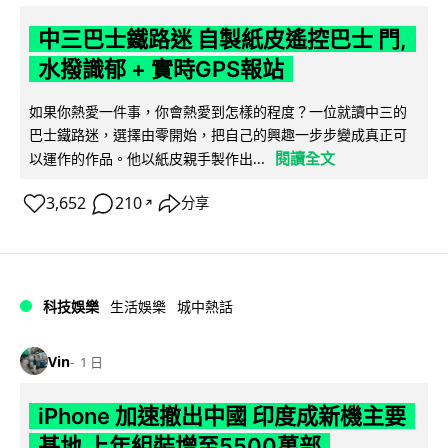
中三巴士鐵路迷 自製紙皮遙控巴士 門,
水撥識郁 + 實時GPS報站
如果你熱愛一件事，你會熱愛到怎樣的程度？一位就讀中三的
巴士鐵路迷，選擇由零開始，把自己的興趣一步步變成真正可
閱讀全文
以運作的作品。他以紙皮親手製作出...
3,652
210
分享
↗
科技娛樂
生活娛樂
城中熱話
Vin
1 日
iPhone 加速撤出中國 印度成新機主要
基地 上年組裝增至5500萬部