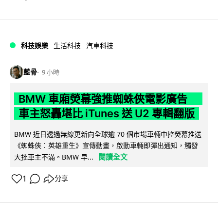
科技娛樂
生活科技
汽車科技
藍骨
9 小時
BMW 車廂熒幕強推蜘蛛俠電影廣告
車主怒轟堪比 iTunes 送 U2 專輯翻版
BMW 近日透過無線更新向全球逾 70 個市場車輛中控熒幕推送
《蜘蛛俠：英雄重生》宣傳動畫，啟動車輛即彈出通知，觸發
閱讀全文
大批車主不滿。BMW 早...
1
分享