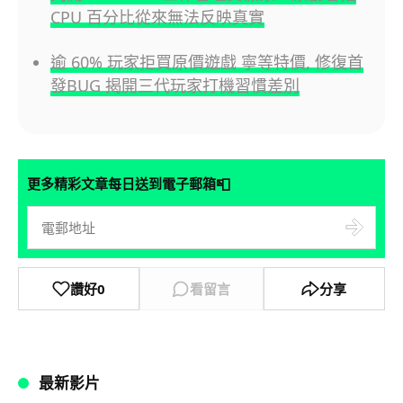
CPU 百分比從來無法反映真實
逾 60% 玩家拒買原價遊戲 寧等特價, 修復首
發BUG 揭開三代玩家打機習慣差別
📮
更多精彩文章每日送到電子郵箱
讚好
0
看留言
分享
最新影片