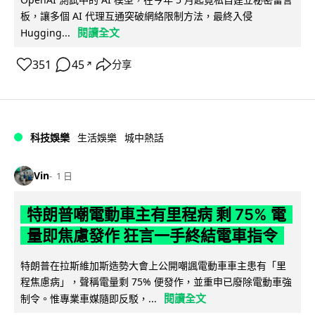
板，讓多個 AI 代理互通突破網絡限制方法，最終入侵
閱讀全文
Hugging...
351
45
分享
↗
科技娛樂
生活娛樂
城中熱話
Vin
1 日
特朗普嘲電動車主有里程病 剩 75% 電
量即焦慮發作 狂言一手終結電車指令
特朗普在拉斯維加斯造勢大會上公開嘲諷電動車車主患有「里
程焦慮病」，聲稱電量剩 75% 便發作，並重申已廢除電動車強
閱讀全文
制令。惟專業車媒隨即反駁，...