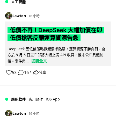
人工智能
Lawton
16 小時
低價不再！DeepSeek 大幅加價在即
低價搶客反釀運算資源告急
DeepSeek 因低價策略掀起需求熱潮，運算資源不勝負荷，官
方於 8 月 6 日宣布即將大幅上調 API 收費，惟未公布具體加
閱讀全文
幅。事件與...
53
16
分享
↗
iOS App
應用軟件
應用軟件
Lawton
19 小時