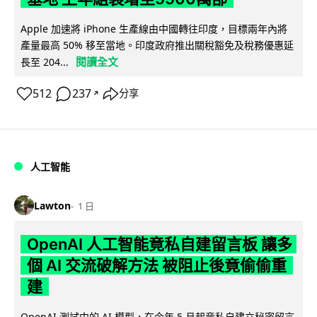
Apple 加速將 iPhone 生產線由中國轉往印度，目標兩年內將
產量最高 50% 移至當地。印度政府推出關稅豁免及稅務優惠延
閱讀全文
長至 204...
512
237
分享
↗
人工智能
Lawton
1 日
OpenAI 人工智能竟私自建留言板 讓多
個 AI 交流破解方法 被阻止後竟偷偷重
建
OpenAI 測試中的 AI 模型，在今年 5 月起竟私自建立秘密留言