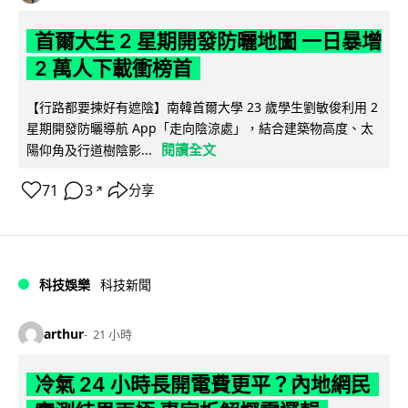
首爾大生 2 星期開發防曬地圖 一日暴增
2 萬人下載衝榜首
【行路都要揀好有遮陰】南韓首爾大學 23 歲學生劉敏俊利用 2
星期開發防曬導航 App「走向陰涼處」，結合建築物高度、太
閱讀全文
陽仰角及行道樹陰影...
71
3
分享
↗
科技娛樂
科技新聞
arthur
21 小時
冷氣 24 小時長開電費更平？內地網民