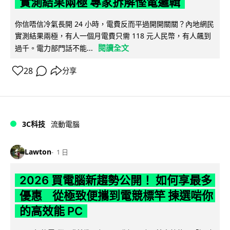
實測結果兩極 專家拆解慳電邏輯
你信唔信冷氣長開 24 小時，電費反而平過開開關關？內地網民
實測結果兩極，有人一個月電費只需 118 元人民幣，有人飆到
閱讀全文
過千。電力部門話不能...
28
分享
3C科技
流動電腦
Lawton
1 日
2026 買電腦新趨勢公開！ 如何享最多
優惠 從極致便攜到電競標竿 揀選啱你
的高效能 PC