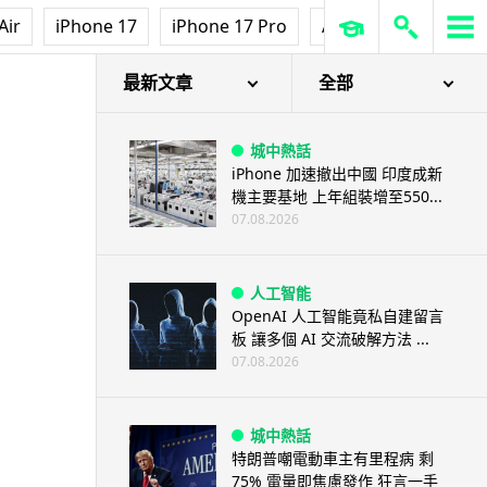
3D 打印
Air
iPhone 17
iPhone 17 Pro
AirPods Pro 3
Ap
中三巴士鐵路迷 自製紙皮遙控巴
士 門,水撥識郁 + 實時GPS報站
07.08.2026
最新文章
全部
城中熱話
iPhone 加速撤出中國 印度成新
機主要基地 上年組裝增至550...
07.08.2026
人工智能
OpenAI 人工智能竟私自建留言
板 讓多個 AI 交流破解方法 ...
07.08.2026
城中熱話
特朗普嘲電動車主有里程病 剩
75% 電量即焦慮發作 狂言一手