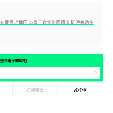
a 宣布開農場種田 為員工食堂供應精米 同時有助生
📮
送到電子郵箱
看留言
分享