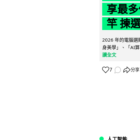
享最多
竿 揀
2026 年的電
身美學」、「AI算
讀全文
7
分享
人工智能