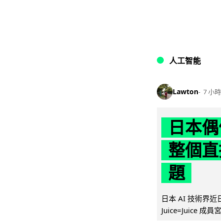
人工智能
Lawton
7 小時
日本偶
整個直
題
日本 AI 技術
Juice=Juic