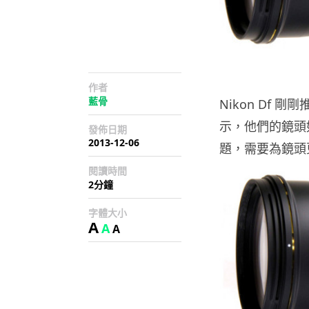
作者
藍骨
Nikon Df 
示，他們的鏡頭如
發佈日期
2013-12-06
題，需要為鏡頭更新
閱讀時間
2分鐘
字體大小
A
A
A