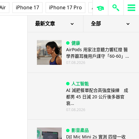
Air
iPhone 17
iPhone 17 Pro
AirPods Pro 3
Ap
最新文章
全部
健康
AirPods 用家注意聽力響紅燈 醫
學界籲耳機用戶謹守「60-60」...
07.08.2026
人工智能
AI 減肥餐單配合高強度操練 成
都男 45 日減 20 公斤後多器官
衰...
07.08.2026
影音產品
DJI Mic Mini 2s 實測 四發一收