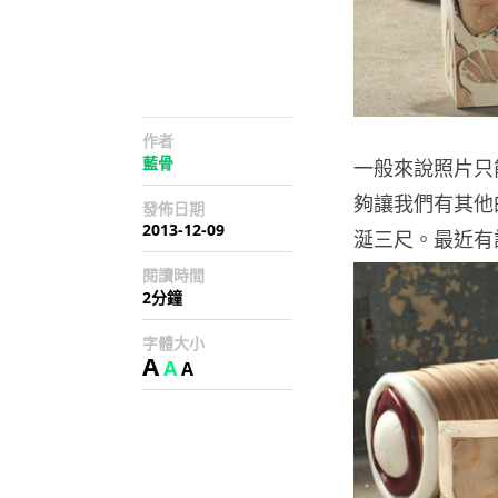
作者
藍骨
一般來說照片只
夠讓我們有其他
發佈日期
2013-12-09
涎三尺。最近有
閱讀時間
2分鐘
字體大小
A
A
A