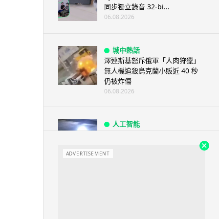
同步獨立錄音 32-bi...
06.08.2026
城中熱話
澤連斯基怒斥俄軍「人肉狩獵」
無人機追殺烏克蘭小販近 40 秒
仍被炸傷
06.08.2026
人工智能
中國湖北男自學 AI 「煉金術」
屋內煉金冒濃煙驚動全區
ADVERTISEMENT
06.08.2026
流動音樂
【評測】Sony IER-M500 入耳式
監聽耳機：現場拍攝、後製監
聽...