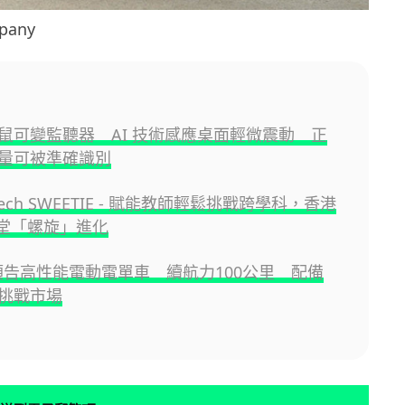
pany
鼠可變監聽器 AI 技術感應桌面輕微震動 正
量可被準確識別
Tech SWEETIE - 賦能教師輕鬆挑戰跨學科，香港
課堂「螺旋」進化
a 預告高性能電動電單車 續航力100公里 配備
挑戰市場