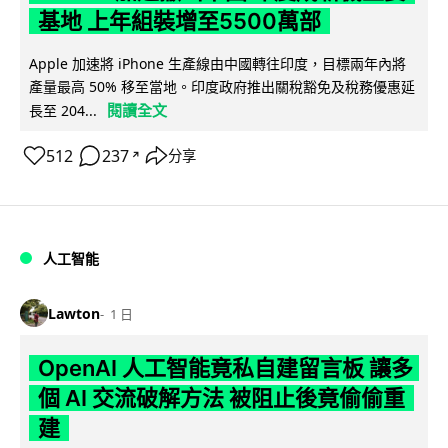
基地 上年組裝增至5500萬部
Apple 加速將 iPhone 生產線由中國轉往印度，目標兩年內將
產量最高 50% 移至當地。印度政府推出關稅豁免及稅務優惠延
閱讀全文
長至 204...
512
237
分享
↗
人工智能
Lawton
1 日
OpenAI 人工智能竟私自建留言板 讓多
個 AI 交流破解方法 被阻止後竟偷偷重
建