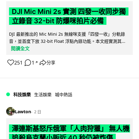
DJI Mic Mini 2s 實測 四發一收同步獨
立錄音 32-bit 防爆咪拍片必備
DJI 最新推出的 Mic Mini 2s 無線咪支援「四發一收」分軌錄
音，並首度下放 32-bit Float 浮點內錄功能。本文經實測其...
閱讀全文
251
1
分享
↗
科技娛樂
生活娛樂
城中熱話
Lawton
2 日
澤連斯基怒斥俄軍「人肉狩獵」 無人機
追殺烏克蘭小販近 40 秒仍被炸傷