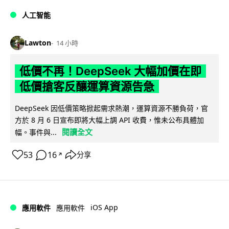
人工智能
Lawton
14 小時
低價不再！DeepSeek 大幅加價在即
低價搶客反釀運算資源告急
DeepSeek 因低價策略掀起需求熱潮，運算資源不勝負荷，官
方於 8 月 6 日宣布即將大幅上調 API 收費，惟未公布具體加
閱讀全文
幅。事件與...
53
16
分享
↗
iOS App
應用軟件
應用軟件