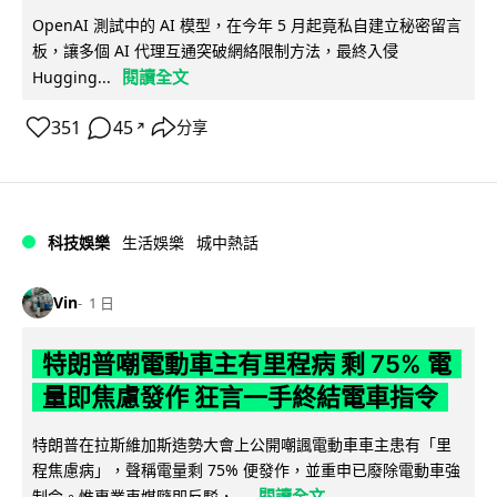
OpenAI 測試中的 AI 模型，在今年 5 月起竟私自建立秘密留言
板，讓多個 AI 代理互通突破網絡限制方法，最終入侵
閱讀全文
Hugging...
351
45
分享
↗
科技娛樂
生活娛樂
城中熱話
Vin
1 日
特朗普嘲電動車主有里程病 剩 75% 電
量即焦慮發作 狂言一手終結電車指令
特朗普在拉斯維加斯造勢大會上公開嘲諷電動車車主患有「里
程焦慮病」，聲稱電量剩 75% 便發作，並重申已廢除電動車強
閱讀全文
制令。惟專業車媒隨即反駁，...