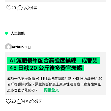
20
分享
人工智能
arthur
1 日
AI 減肥餐單配合高強度操練 成都男
45 日減 20 公斤後多器官衰竭
成都一名男子跟隨 AI 制訂高強度減脂計劃，45 日內減去約 20
公斤後昏迷送院。醫生診斷他患上尿源性膿毒症、膿毒性休克
閱讀全文
及多器官功能障礙。...
23
4
分享
↗