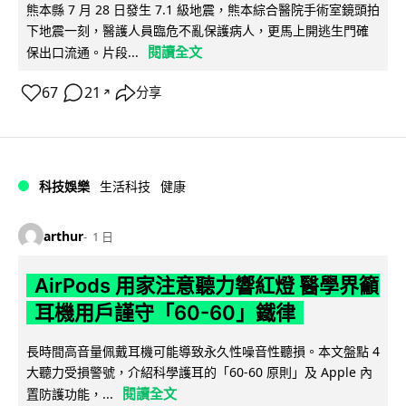
熊本縣 7 月 28 日發生 7.1 級地震，熊本綜合醫院手術室鏡頭拍
下地震一刻，醫護人員臨危不亂保護病人，更馬上開逃生門確
閱讀全文
保出口流通。片段...
67
21
分享
↗
科技娛樂
生活科技
健康
arthur
1 日
AirPods 用家注意聽力響紅燈 醫學界籲
耳機用戶謹守「60-60」鐵律
長時間高音量佩戴耳機可能導致永久性噪音性聽損。本文盤點 4
大聽力受損警號，介紹科學護耳的「60-60 原則」及 Apple 內
閱讀全文
置防護功能，...