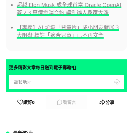
超越 Elon Musk 成全球首富 Oracle OpenAI
簽 2.3 萬億雲端合約 讓創辦人身家大漲
【專欄】AI 垃圾「兒童片」成小朋友發展 3
大阻礙 標註「適合兒童」已不再安全
📮
更多精彩文章每日送到電子郵箱
讚好
0
看留言
分享