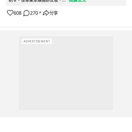
608
270
分享
↗
ADVERTISEMENT