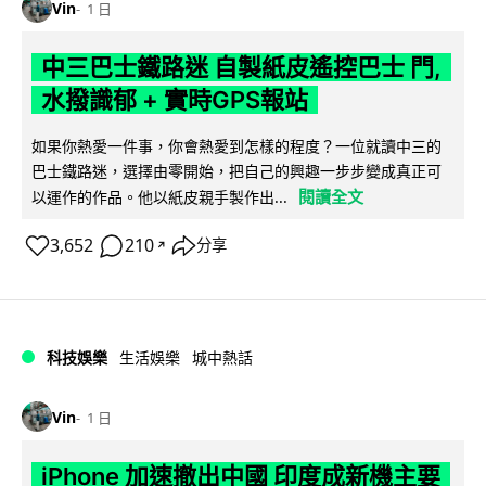
Vin
1 日
中三巴士鐵路迷 自製紙皮遙控巴士 門,
水撥識郁 + 實時GPS報站
如果你熱愛一件事，你會熱愛到怎樣的程度？一位就讀中三的
巴士鐵路迷，選擇由零開始，把自己的興趣一步步變成真正可
閱讀全文
以運作的作品。他以紙皮親手製作出...
3,652
210
分享
↗
科技娛樂
生活娛樂
城中熱話
Vin
1 日
iPhone 加速撤出中國 印度成新機主要