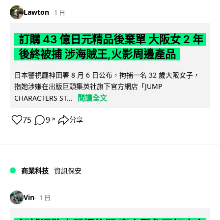
Lawton
1 日
訂購 43 億日元精品後棄單 大阪女 2 年
後終被捕 涉海賊王,火影周邊產品
日本警視廳神田署 8 月 6 日公布，拘捕一名 32 歲大阪女子，
指她涉嫌在出版巨頭集英社旗下官方網店「JUMP
閱讀全文
CHARACTERS ST...
75
9
分享
↗
商業科技
資訊保安
Vin
1 日