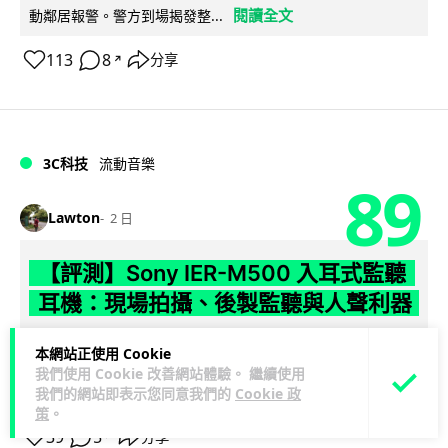
閱讀全文
動鄰居報警。警方到場揭發整...
113
8
分享
↗
3C科技
流動音樂
89
Lawton
2 日
【評測】Sony IER-M500 入耳式監聽
耳機：現場拍攝、後製監聽與人聲利器
談到專業混音專用的聲音監聽耳機，Sony 經典 MDR-7506 到
本網站正使用 Cookie
MDR-M1 專業錄音室耳機都為人熟悉。而現在舞台製作者與創
我們使用 Cookie 改善網站體驗。 繼續使用
閱讀全文
意影像製作...
我們的網站即表示您同意我們的
Cookie 政
策
。
39
5
分享
↗