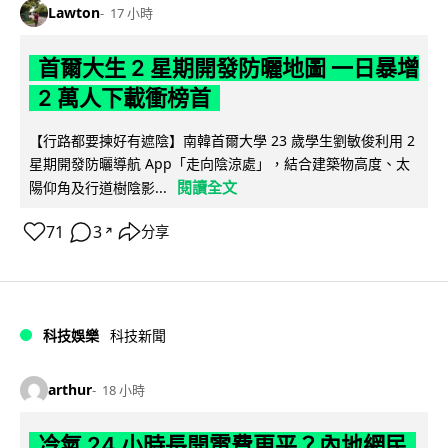
Lawton
17 小時
首爾大生 2 星期開發防曬地圖 一日暴增
2 萬人下載衝榜首
【行路都要揀好有遮陰】南韓首爾大學 23 歲學生劉敏俊利用 2
星期開發防曬導航 App「走向陰涼處」，結合建築物高度、太
閱讀全文
陽仰角及行道樹陰影...
71
3
分享
↗
科技娛樂
科技新聞
arthur
18 小時
冷氣 24 小時長開電費更平？內地網民