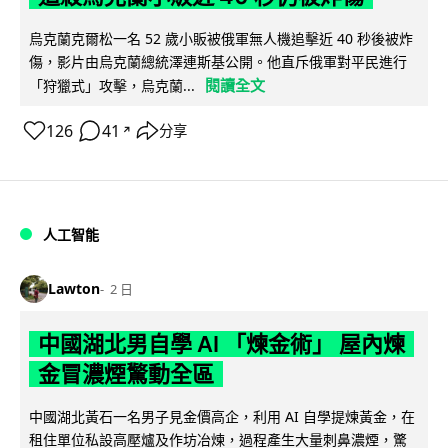
烏克蘭克爾松一名 52 歲小販被俄軍無人機追擊近 40 秒後被炸
傷，影片由烏克蘭總統澤連斯基公開。他直斥俄軍對平民進行
閱讀全文
「狩獵式」攻擊，烏克蘭...
126
41
分享
↗
人工智能
Lawton
2 日
中國湖北男自學 AI 「煉金術」 屋內煉
金冒濃煙驚動全區
中國湖北黃石一名男子見金價高企，利用 AI 自學提煉黃金，在
租住單位私設高壓爐及作坊冶煉，過程產生大量刺鼻濃煙，驚