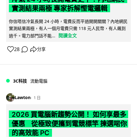
實測結果兩極 專家拆解慳電邏輯
你信唔信冷氣長開 24 小時，電費反而平過開開關關？內地網民
實測結果兩極，有人一個月電費只需 118 元人民幣，有人飆到
閱讀全文
過千。電力部門話不能...
28
分享
3C科技
流動電腦
Lawton
1 日
2026 買電腦新趨勢公開！ 如何享最多
優惠 從極致便攜到電競標竿 揀選啱你
的高效能 PC