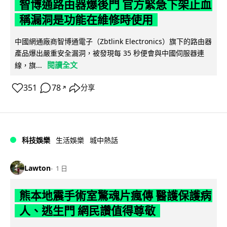
智博通路由器爆後門 官方緊急下架止血
稱漏洞是功能在維修時使用
中國網通廠商智博通電子（Zbtlink Electronics）旗下的路由器
產品爆出嚴重安全漏洞，被發現每 35 秒便會與中國伺服器連
閱讀全文
線，旗...
351
78
分享
↗
科技娛樂
生活娛樂
城中熱話
Lawton
1 日
熊本地震手術室驚魂片瘋傳 醫護保護病
人、逃生門 網民讚值得尊敬