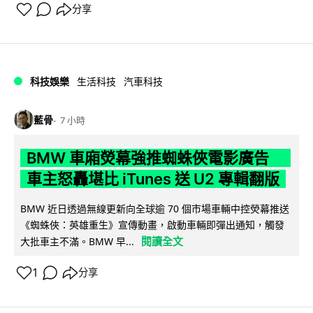
分享
科技娛樂
生活科技
汽車科技
藍骨
7 小時
BMW 車廂熒幕強推蜘蛛俠電影廣告
車主怒轟堪比 iTunes 送 U2 專輯翻版
BMW 近日透過無線更新向全球逾 70 個市場車輛中控熒幕推送
《蜘蛛俠：英雄重生》宣傳動畫，啟動車輛即彈出通知，觸發
閱讀全文
大批車主不滿。BMW 早...
1
分享