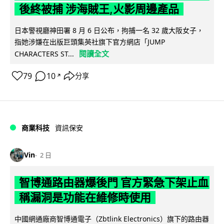
後終被捕 涉海賊王,火影周邊產品
日本警視廳神田署 8 月 6 日公布，拘捕一名 32 歲大阪女子，
指她涉嫌在出版巨頭集英社旗下官方網店「JUMP
閱讀全文
CHARACTERS ST...
79
10
分享
↗
商業科技
資訊保安
Vin
2 日
智博通路由器爆後門 官方緊急下架止血
稱漏洞是功能在維修時使用
中國網通廠商智博通電子（Zbtlink Electronics）旗下的路由器