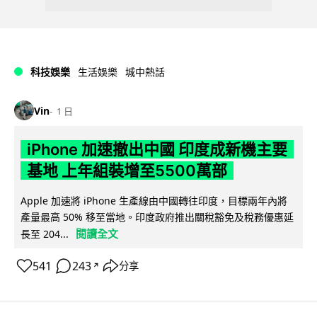
科技娛樂
生活娛樂
城中熱話
Vin
1 日
iPhone 加速撤出中國 印度成新機主要
基地 上年組裝增至5500萬部
Apple 加速將 iPhone 生產線由中國轉往印度，目標兩年內將
產量最高 50% 移至當地。印度政府推出關稅豁免及稅務優惠延
閱讀全文
長至 204...
541
243
分享
↗