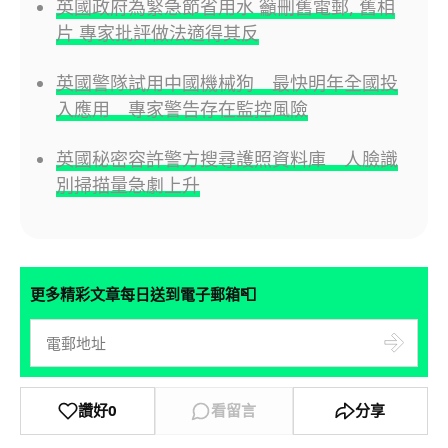
英國政府為緊急節省用水 籲刪舊電郵, 舊相
片 專家批評做法適得其反
英國警隊試用中國機械狗 最快明年全國投
入應用 專家警告存在監控風險
英國秘密容許警方搜尋護照資料庫 人臉識
別掃描量急劇上升
📮
更多精彩文章每日送到電子郵箱
讚好
0
看留言
分享