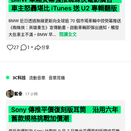
車主怒轟堪比 iTunes 送 U2 專輯翻版
BMW 近日透過無線更新向全球逾 70 個市場車輛中控熒幕推送
《蜘蛛俠：英雄重生》宣傳動畫，啟動車輛即彈出通知，觸發
閱讀全文
大批車主不滿。BMW 早...
27
1
分享
↗
3C科技
流動音樂
音樂耳機
藍骨
17 小時
Sony 傳推平價復刻版耳筒 沿用六年
舊款規格挑戰加價潮
最近有爆料指 Sony 計劃於 9 月 7 日推出平價復刻版降噪耳機