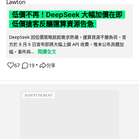
低價不再！DeepSeek 大幅加價在即
低價搶客反釀運算資源告急
DeepSeek 因低價策略掀起需求熱潮，運算資源不勝負荷，官
方於 8 月 6 日宣布即將大幅上調 API 收費，惟未公布具體加
閱讀全文
幅。事件與...
67
19
分享
↗
ADVERTISEMENT