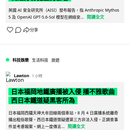
英國 AI 安全研究所（AISI）發布報告，指 Anthropic Mythos
閱讀全文
5 及 OpenAI GPT-5.6-Sol 模型在網絡安...
分享
科技娛樂
生活科技
旅遊
Lawton
1 小時
日本福岡地鐵廣播被入侵 播不雅歌曲
西日本鐵道疑黑客所為
日本福岡西鐵天神大牟田線兩個車站，8 月 4 日廣播系統離奇
播出粗俗歌聲，西日本鐵道懷疑遭第三方非法入侵，正調查事
閱讀全文
件並考慮報案。網上一度傳言...