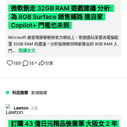
微軟刪走 32GB RAM 遊戲建議 分析:
為 8GB Surface 銷售鋪路 連自家
Copilot+ 門檻也未到
Microsoft 被發現靜靜刪除官方網站上，對遊戲玩家要為電腦配
置 32GB RAM 的建議。分析指微軟同時新推出的 8GB RAM 入
閱讀全文
門...
169
16
分享
↗
科技娛樂
影視娛樂
Lawton
2 日
訂購 43 億日元精品後棄單 大阪女 2 年