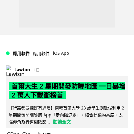
iOS App
應用軟件
應用軟件
Lawton
1 日
首爾大生 2 星期開發防曬地圖 一日暴增
2 萬人下載衝榜首
【行路都要揀好有遮陰】南韓首爾大學 23 歲學生劉敏俊利用 2
星期開發防曬導航 App「走向陰涼處」，結合建築物高度、太
閱讀全文
陽仰角及行道樹陰影...