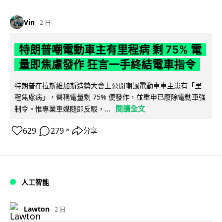
Vin
2 日
特朗普嘲電動車主有里程病 剩 75% 電
量即焦慮發作 狂言一手終結電車指令
特朗普在拉斯維加斯造勢大會上公開嘲諷電動車車主患有「里
程焦慮病」，聲稱電量剩 75% 便發作，並重申已廢除電動車強
閱讀全文
制令。惟專業車媒隨即反駁，...
629
279
分享
↗
人工智能
Lawton
2 日