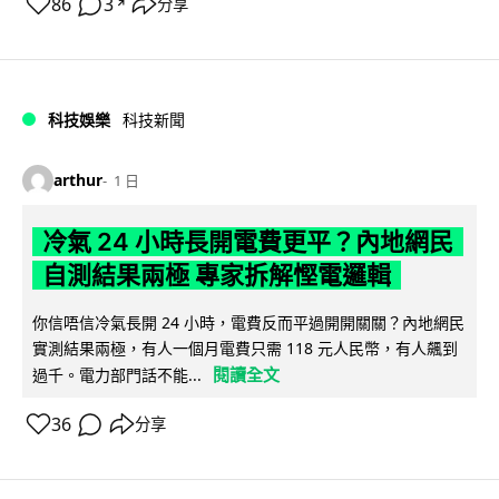
86
3
分享
↗
科技娛樂
科技新聞
arthur
1 日
冷氣 24 小時長開電費更平？內地網民
自測結果兩極 專家拆解慳電邏輯
你信唔信冷氣長開 24 小時，電費反而平過開開關關？內地網民
實測結果兩極，有人一個月電費只需 118 元人民幣，有人飆到
閱讀全文
過千。電力部門話不能...
36
分享