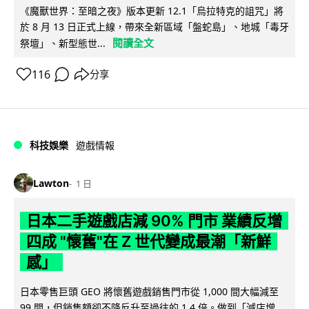
《魔獸世界：至暗之夜》版本更新 12.1「烏拉特克的詛咒」將
於 8 月 13 日正式上線，帶來全新區域「盤蛇島」、地城「毒牙
閱讀全文
祭壇」、新型態世...
116
分享
科技娛樂
遊戲情報
Lawton
1 日
日本二手遊戲店減 90% 門市 業績反增
四成 "懷舊"在 Z 世代變成最潮「新鮮
感」
日本零售巨頭 GEO 將懷舊遊戲銷售門市從 1,000 間大幅減至
99 間，但銷售額卻不降反升至過往的 1.4 倍。做到「減店增