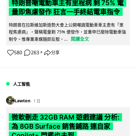
特朗普嘲電動車主有里程病 剩 75% 電
量即焦慮發作 狂言一手終結電車指令
特朗普在拉斯維加斯造勢大會上公開嘲諷電動車車主患有「里
程焦慮病」，聲稱電量剩 75% 便發作，並重申已廢除電動車強
閱讀全文
制令。惟專業車媒隨即反駁，...
580
263
分享
↗
人工智能
Lawton
1 日
微軟刪走 32GB RAM 遊戲建議 分析:
為 8GB Surface 銷售鋪路 連自家
Copilot+ 門檻也未到