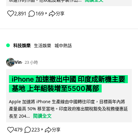
2,891
169
分享
↗
科技娛樂
生活娛樂
城中熱話
Vin
23 小時
iPhone 加速撤出中國 印度成新機主要
基地 上年組裝增至5500萬部
Apple 加速將 iPhone 生產線由中國轉往印度，目標兩年內將
產量最高 50% 移至當地。印度政府推出關稅豁免及稅務優惠延
閱讀全文
長至 204...
479
223
分享
↗