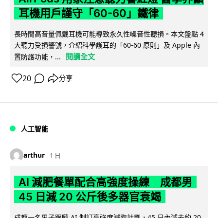
耳機用戶謹守「60-60」鐵律
長時間高音量佩戴耳機可能導致永久性噪音性聽損。本文盤點 4
大聽力受損警號，介紹科學護耳的「60-60 原則」及 Apple 內
閱讀全文
置防護功能，...
20
分享
人工智能
arthur
1 日
AI 減肥餐單配合高強度操練 成都男
45 日減 20 公斤後多器官衰竭
成都一名男子跟隨 AI 制訂高強度減脂計劃，45 日內減去約 20