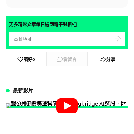
📮
更多精彩文章每日送到電子郵箱
讚好
0
看留言
分享
最新影片