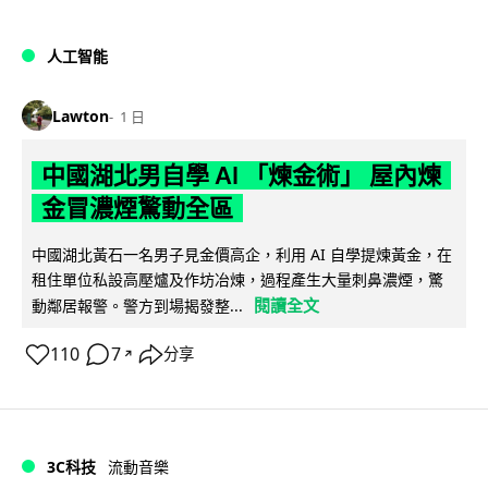
人工智能
Lawton
1 日
中國湖北男自學 AI 「煉金術」 屋內煉
金冒濃煙驚動全區
中國湖北黃石一名男子見金價高企，利用 AI 自學提煉黃金，在
租住單位私設高壓爐及作坊冶煉，過程產生大量刺鼻濃煙，驚
閱讀全文
動鄰居報警。警方到場揭發整...
110
7
分享
↗
3C科技
流動音樂