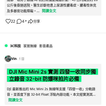
公斤後昏迷送院。醫生診斷他患上尿源性膿毒症、膿毒性休克
閱讀全文
及多器官功能障礙。...
22
4
分享
↗
3C科技
家居無線
影音產品
Vin
1 日
DJI Mic Mini 2s 實測 四發一收同步獨
立錄音 32-bit 防爆咪拍片必備
DJI 最新推出的 Mic Mini 2s 無線咪支援「四發一收」分軌錄
音，並首度下放 32-bit Float 浮點內錄功能。本文經實測其...
閱讀全文