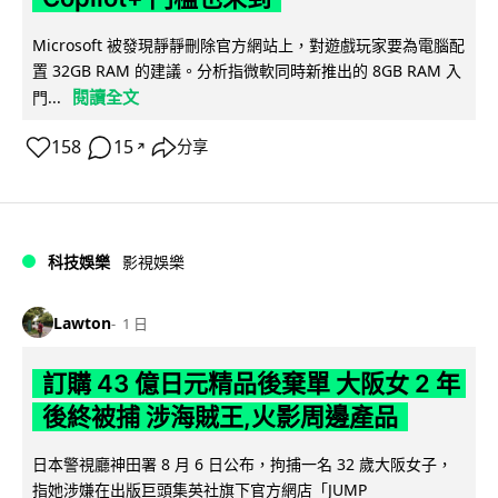
Microsoft 被發現靜靜刪除官方網站上，對遊戲玩家要為電腦配
置 32GB RAM 的建議。分析指微軟同時新推出的 8GB RAM 入
閱讀全文
門...
158
15
分享
↗
科技娛樂
影視娛樂
Lawton
1 日
訂購 43 億日元精品後棄單 大阪女 2 年
後終被捕 涉海賊王,火影周邊產品
日本警視廳神田署 8 月 6 日公布，拘捕一名 32 歲大阪女子，
指她涉嫌在出版巨頭集英社旗下官方網店「JUMP