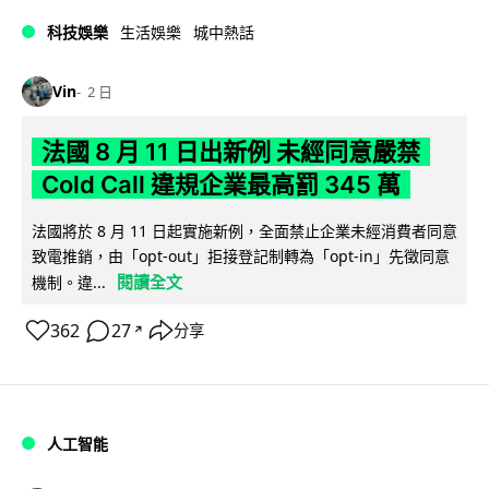
科技娛樂
生活娛樂
城中熱話
Vin
2 日
法國 8 月 11 日出新例 未經同意嚴禁
Cold Call 違規企業最高罰 345 萬
法國將於 8 月 11 日起實施新例，全面禁止企業未經消費者同意
致電推銷，由「opt-out」拒接登記制轉為「opt-in」先徵同意
閱讀全文
機制。違...
362
27
分享
↗
人工智能