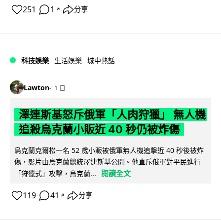
251
1
分享
↗
科技娛樂
生活娛樂
城中熱話
Lawton
1 日
澤連斯基怒斥俄軍「人肉狩獵」 無人機
追殺烏克蘭小販近 40 秒仍被炸傷
烏克蘭克爾松一名 52 歲小販被俄軍無人機追擊近 40 秒後被炸
傷，影片由烏克蘭總統澤連斯基公開。他直斥俄軍對平民進行
閱讀全文
「狩獵式」攻擊，烏克蘭...
119
41
分享
↗