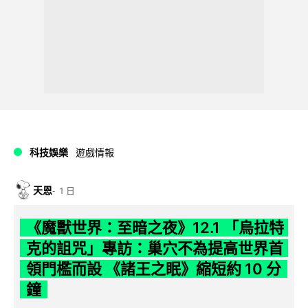
科技娛樂
遊戲情報
天恩
1 日
《魔獸世界：至暗之夜》12.1 「烏拉特
克的詛咒」專訪：巢穴不為提高世界首
領門檻而設 《諸王之眠》縮短約 10 分
鐘