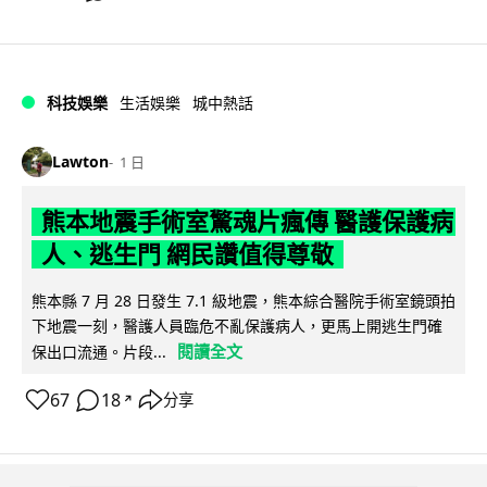
科技娛樂
生活娛樂
城中熱話
Lawton
1 日
熊本地震手術室驚魂片瘋傳 醫護保護病
人、逃生門 網民讚值得尊敬
熊本縣 7 月 28 日發生 7.1 級地震，熊本綜合醫院手術室鏡頭拍
下地震一刻，醫護人員臨危不亂保護病人，更馬上開逃生門確
閱讀全文
保出口流通。片段...
67
18
分享
↗