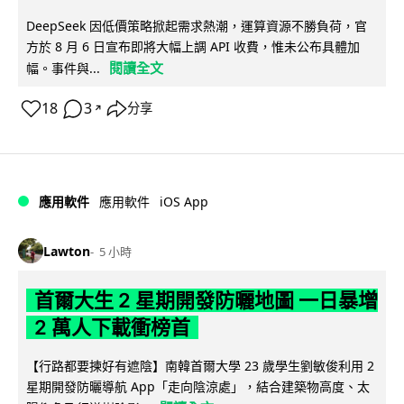
DeepSeek 因低價策略掀起需求熱潮，運算資源不勝負荷，官
方於 8 月 6 日宣布即將大幅上調 API 收費，惟未公布具體加
閱讀全文
幅。事件與...
18
3
分享
↗
iOS App
應用軟件
應用軟件
Lawton
5 小時
首爾大生 2 星期開發防曬地圖 一日暴增
2 萬人下載衝榜首
【行路都要揀好有遮陰】南韓首爾大學 23 歲學生劉敏俊利用 2
星期開發防曬導航 App「走向陰涼處」，結合建築物高度、太