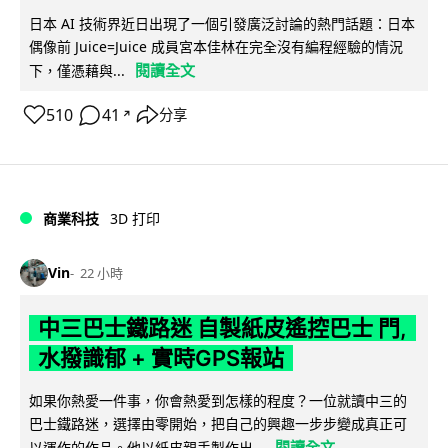
日本 AI 技術界近日出現了一個引發廣泛討論的熱門話題：日本
偶像前 Juice=Juice 成員宮本佳林在完全沒有編程經驗的情況
閱讀全文
下，僅憑藉與...
510
41
分享
↗
商業科技
3D 打印
Vin
22 小時
中三巴士鐵路迷 自製紙皮遙控巴士 門,
水撥識郁 + 實時GPS報站
如果你熱愛一件事，你會熱愛到怎樣的程度？一位就讀中三的
巴士鐵路迷，選擇由零開始，把自己的興趣一步步變成真正可
閱讀全文
以運作的作品。他以紙皮親手製作出...