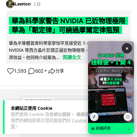
Lawton
2 日
華為科學家警告 NVIDIA 已近物理極限
華為「韜定律」可繞過摩爾定律瓶頸
華為半導體首席科學家廖恒罕見接受近 5 小時專訪，警告
×
NVIDIA 等西方晶片巨頭正逼近物理極限，傳統製程升級已失經
閱讀全文
濟效益。他同時介紹華為...
1,593
602
分享
↗
ADVERTISEMENT
本網站正使用 Cookie
我們使用 Cookie 改善網站體驗。 繼續使用
🎵
⛶
我們的網站即表示您同意我們的
Cookie 政
策
。
📖 詳細評測
→