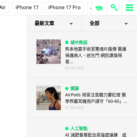
Air
iPhone 17
iPhone 17 Pro
AirPods Pro 3
Ap
最新文章
全部
城中熱話
熊本地震手術室驚魂片瘋傳 醫護
保護病人、逃生門 網民讚值得
尊...
07.08.2026
健康
AirPods 用家注意聽力響紅燈 醫
學界籲耳機用戶謹守「60-60」...
07.08.2026
人工智能
AI 減肥餐單配合高強度操練 成