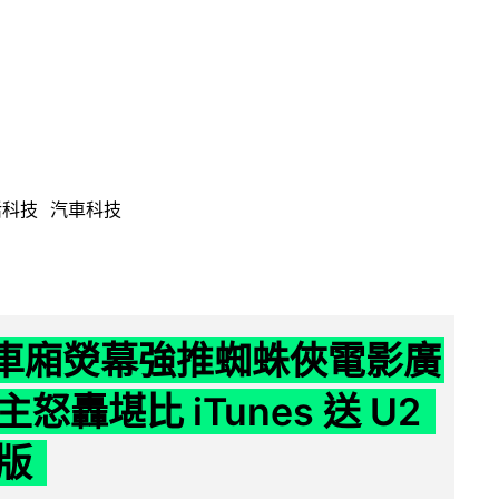
活科技
汽車科技
 車廂熒幕強推蜘蛛俠電影廣
怒轟堪比 iTunes 送 U2
版