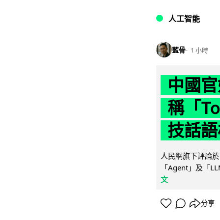
人工智能
藍骨
1 小時
中國官
稱「To
技話語
人民網旗下評論於 
「Agent」及「
文
分享