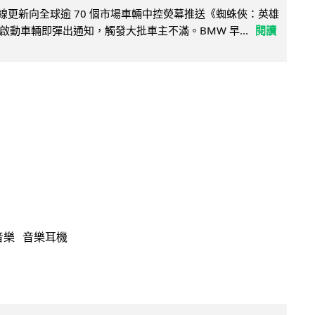
無線更新向全球逾 70 個市場車輛中控熒幕推送《蜘蛛俠：英雄
啟動車輛即彈出通知，觸發大批車主不滿。BMW 早...
閱讀
音樂
音樂耳機