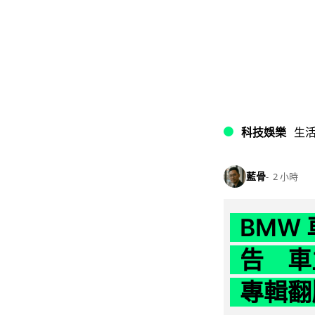
科技娛樂
生
藍骨
2 小時
BMW
告 車主
專輯翻