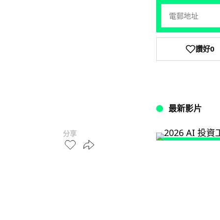
讚好
0
最新影片
分享