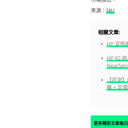
來源：
I4U
相關文章:
HP 宣
HP IQ 
NearS
【評測】HP
攜 + 定
更多精彩文章每日