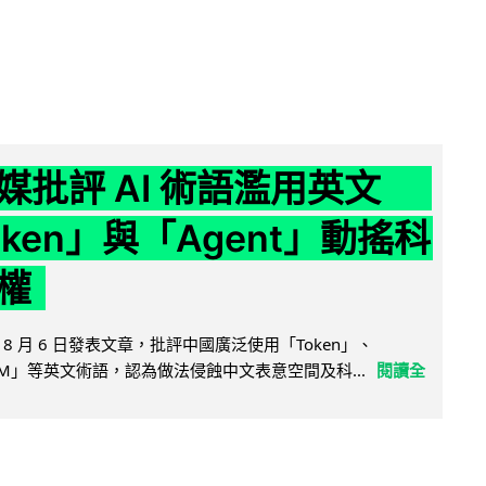
媒批評 AI 術語濫用英文
ken」與「Agent」動搖科
權
8 月 6 日發表文章，批評中國廣泛使用「Token」、
LLM」等英文術語，認為做法侵蝕中文表意空間及科...
閱讀全