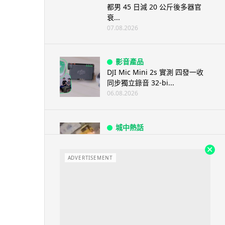
都男 45 日減 20 公斤後多器官
衰...
07.08.2026
影音產品
DJI Mic Mini 2s 實測 四發一收
同步獨立錄音 32-bi...
06.08.2026
城中熱話
澤連斯基怒斥俄軍「人肉狩獵」
無人機追殺烏克蘭小販近 40 秒
仍被炸傷
ADVERTISEMENT
06.08.2026
人工智能
中國湖北男自學 AI 「煉金術」
屋內煉金冒濃煙驚動全區