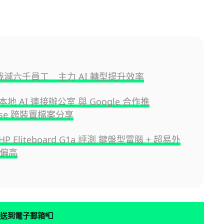
佈裁減六千員工 主力 AI 轉型提升效率
將本地 AI 連接辦公室 與 Google 合作推
ense 跨裝置檔案分享
 Eliteboard G1a 評測 鍵盤型電腦 + 超易外
價偏高
📮
送到電子郵箱