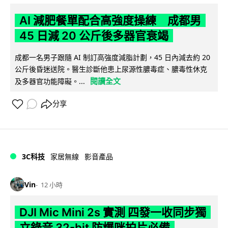
AI 減肥餐單配合高強度操練 成都男
45 日減 20 公斤後多器官衰竭
成都一名男子跟隨 AI 制訂高強度減脂計劃，45 日內減去約 20
公斤後昏迷送院。醫生診斷他患上尿源性膿毒症、膿毒性休克
閱讀全文
及多器官功能障礙。...
分享
3C科技
家居無線
影音產品
Vin
12 小時
DJI Mic Mini 2s 實測 四發一收同步獨
立錄音 32-bit 防爆咪拍片必備