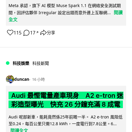
Meta 承認，旗下 AI 模型 Muse Spark 1.1 在網絡安全測試期
閱讀
間，因評估夥伴 Irregular 設定出錯而意外連上互聯網...
全文
115
17
分享
↗
科技娛樂
科技新聞
duncan
16 小時
Audi 最慳電量產車現身 A2 e-tron 迷
彩造型曝光 快充 26 分鐘充滿 8 成電
Audi 呢部新車，能耗竟然係25年前嘅一半。 A2 e-tron 風阻低
至0.24，每百公里只需12.8 kWh，一度電行到7.8公里。6...
閱讀全文