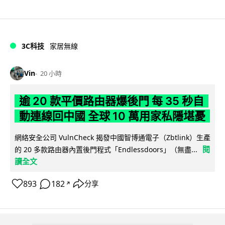
3C科技
家居無線
Vin
20 小時
逾 20 款平價路由器爆後門 每 35 秒自
動連線回中國 全球 10 萬用家私隱堪憂
網絡安全公司 VulnCheck 揭發中國智博通電子（Zbtlink）生產
閱
的 20 多款路由器內置後門程式「Endlessdoors」（無盡...
讀全文
893
182
分享
↗