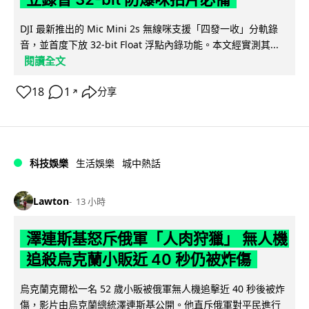
DJI 最新推出的 Mic Mini 2s 無線咪支援「四發一收」分軌錄
音，並首度下放 32-bit Float 浮點內錄功能。本文經實測其...
閱讀全文
18
1
分享
↗
科技娛樂
生活娛樂
城中熱話
Lawton
13 小時
澤連斯基怒斥俄軍「人肉狩獵」 無人機
追殺烏克蘭小販近 40 秒仍被炸傷
烏克蘭克爾松一名 52 歲小販被俄軍無人機追擊近 40 秒後被炸
傷，影片由烏克蘭總統澤連斯基公開。他直斥俄軍對平民進行