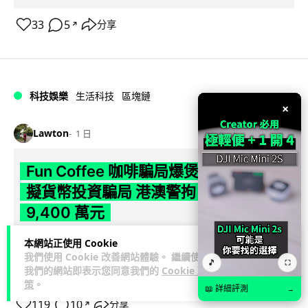
33
5
分享
↗
科技娛樂
生活科技
區塊鏈
×
Lawton
1 日
Fun Coffee 咖啡騙局爆煲 咖啡包裝虛
擬貨幣投資騙局 港澳警拘 8 人涉款
9,400 萬元
香港警方聯同澳門司警搗破以養生咖啡生意包裝的虛擬貨幣投
本網站正使用 Cookie
我們使用 Cookie 改善網站體驗。 繼續使用
資騙局 Fun Coffee，兩地共拘捕 8 人，接獲逾 200 宗舉報，涉
🎵
⛶
我們的網站即表示您同意我們的
Cookie 政
閱讀全文
款 9,4...
策
。
📖 詳細評測
→
119
10
分享
↗