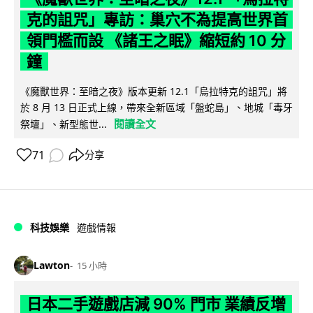
克的詛咒」專訪：巢穴不為提高世界首
領門檻而設 《諸王之眠》縮短約 10 分
鐘
《魔獸世界：至暗之夜》版本更新 12.1「烏拉特克的詛咒」將
於 8 月 13 日正式上線，帶來全新區域「盤蛇島」、地城「毒牙
閱讀全文
祭壇」、新型態世...
71
分享
科技娛樂
遊戲情報
Lawton
15 小時
日本二手遊戲店減 90% 門市 業績反增