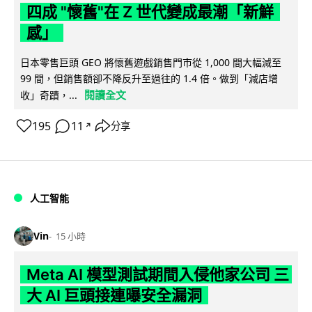
四成 "懷舊"在 Z 世代變成最潮「新鮮
感」
日本零售巨頭 GEO 將懷舊遊戲銷售門市從 1,000 間大幅減至
99 間，但銷售額卻不降反升至過往的 1.4 倍。做到「減店增
閱讀全文
收」奇蹟，...
195
11
分享
↗
人工智能
Vin
15 小時
Meta AI 模型測試期間入侵他家公司 三
大 AI 巨頭接連曝安全漏洞