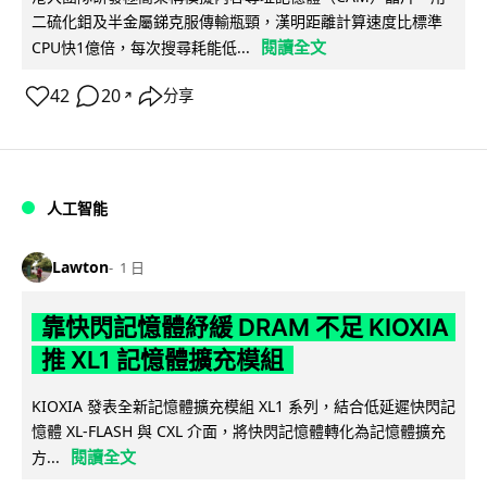
二硫化鉬及半金屬銻克服傳輸瓶頸，漢明距離計算速度比標準
閱讀全文
CPU快1億倍，每次搜尋耗能低...
42
20
分享
↗
人工智能
Lawton
1 日
靠快閃記憶體紓緩 DRAM 不足 KIOXIA
推 XL1 記憶體擴充模組
KIOXIA 發表全新記憶體擴充模組 XL1 系列，結合低延遲快閃記
憶體 XL-FLASH 與 CXL 介面，將快閃記憶體轉化為記憶體擴充
閱讀全文
方...