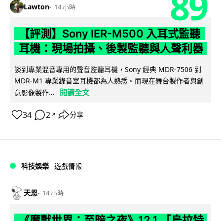
89
Lawton
14 小時
【評測】Sony IER-M500 入耳式監聽
耳機：現場拍攝、後製監聽與人聲利器
談到專業混音專用的聲音監聽耳機，Sony 經典 MDR-7506 到
MDR-M1 專業錄音室耳機都為人熟悉。而現在舞台製作者與創
閱讀全文
意影像製作...
34
2
分享
↗
科技娛樂
遊戲情報
天恩
14 小時
《魔獸世界：至暗之夜》12.1 「烏拉特