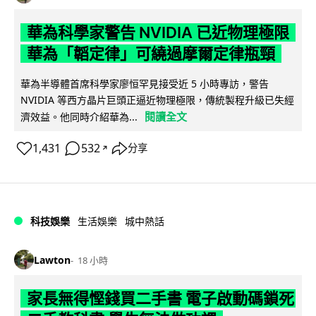
華為科學家警告 NVIDIA 已近物理極限
華為「韜定律」可繞過摩爾定律瓶頸
華為半導體首席科學家廖恒罕見接受近 5 小時專訪，警告
NVIDIA 等西方晶片巨頭正逼近物理極限，傳統製程升級已失經
閱讀全文
濟效益。他同時介紹華為...
1,431
532
分享
↗
科技娛樂
生活娛樂
城中熱話
Lawton
18 小時
家長無得慳錢買二手書 電子啟動碼鎖死