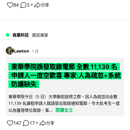
84
5
分享
↗
商業科技
資訊保安
Lawton
1 日
東華學院誤發取錄電郵 全數 11,139 名
申請人一度空歡喜 專家:人為疏忽+系統
防護缺失
東華學院今日（5 日）大學聯招放榜之際，因人為疏忽向全數
11,139 名課程申請人錯誤發出取錄通知電郵，令大批考生一度
閱讀全文
以為獲得學位取錄，事...
147
17
分享
↗