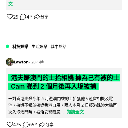
文
25
4
分享
↗
科技娛樂
生活娛樂
城中熱話
Lawton
20 小時
港夫婦澳門的士拾相機 據為己有被的士
Cam 睇到 2 個月後再入境被捕
一對香港夫婦今年 5 月遊澳門乘的士拾獲他人遺留相機及電
池，拾遺不報並帶返香港自用。兩人本月 2 日經港珠澳大橋再
閱讀全文
次入境澳門時，被治安警察局...
475
65
分享
↗