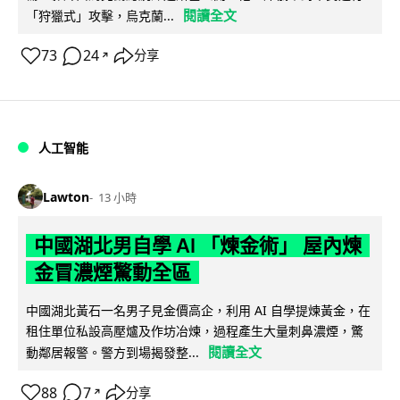
閱讀全文
「狩獵式」攻擊，烏克蘭...
73
24
分享
↗
人工智能
Lawton
13 小時
中國湖北男自學 AI 「煉金術」 屋內煉
金冒濃煙驚動全區
中國湖北黃石一名男子見金價高企，利用 AI 自學提煉黃金，在
租住單位私設高壓爐及作坊冶煉，過程產生大量刺鼻濃煙，驚
閱讀全文
動鄰居報警。警方到場揭發整...
88
7
分享
↗