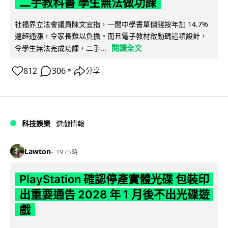
二手教科書 學生無法做功課
社福界立法會議員陳文宜指，一間中學書單價錢按年加 14.7%
遠超通漲，令家長難以負擔。而且電子教材啟動碼這項設計，
閱讀全文
令學生無法完成功課，二手...
812
306
分享
↗
科技娛樂
遊戲情報
Lawton
19 小時
PlayStation 確認停產實體光碟 包裝印
出重要通告 2028 年 1 月後不出光碟遊
戲