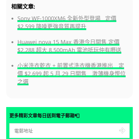
相關文章:
Sony WF-1000XM6 全新外型登場 定價
$2,599 降噪更強音質再提升
Huawei nova 15 Max 香港今日開售 定價
$2,288 超大 8,500mAh 電池抵玩仲有嘢送
小米洗衣乾衣 + 前置式洗衣機香港推出 定
價 $2,699 起 5 月 29 日開售 激薄機身慳位
之選
📮
更多精彩文章每日送到電子郵箱