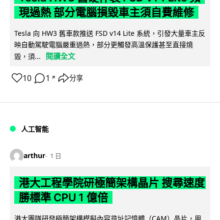
現過熱 部分電腦損毀車主須自費維修
Tesla 向 HW3 舊車款推送 FSD v14 Lite 系統，引發大量車主反
映自動駕駛電腦嚴重過熱，部分更觸發高溫保護甚至直接燒
閱讀全文
毀，須...
10
1
分享
↗
人工智能
arthur
1 日
港大工程學院研極簡架構晶片 搜尋速度
勝標準 CPU 1 億倍
港大團隊研發極簡架構模擬內容尋址記憶體（CAM）晶片，用