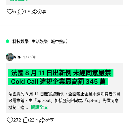
6
1
分享
↗
科技娛樂
生活娛樂
城中熱話
Vin
17 小時
法國 8 月 11 日出新例 未經同意嚴禁
Cold Call 違規企業最高罰 345 萬
法國將於 8 月 11 日起實施新例，全面禁止企業未經消費者同意
致電推銷，由「opt-out」拒接登記制轉為「opt-in」先徵同意
閱讀全文
機制。違...
272
23
分享
↗