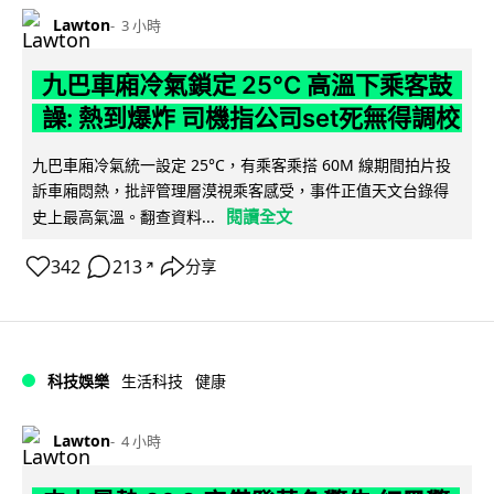
Lawton
3 小時
九巴車廂冷氣鎖定 25°C 高溫下乘客鼓
譟: 熱到爆炸 司機指公司set死無得調校
九巴車廂冷氣統一設定 25°C，有乘客乘搭 60M 線期間拍片投
訴車廂悶熱，批評管理層漠視乘客感受，事件正值天文台錄得
閱讀全文
史上最高氣溫。翻查資料...
342
213
分享
↗
科技娛樂
生活科技
健康
Lawton
4 小時