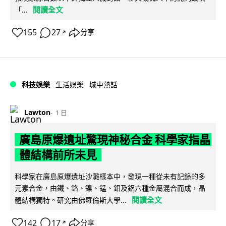
閱讀全文
「...
155
27
分享
↗
科技娛樂
生活娛樂
城中熱話
Lawton
1 日
廣島原爆遺址驚現神秘合金 科學家指晶
體結構前所未見
科學家在廣島原爆遺址沙灘樣本中，發現一種從未有記錄的多
元素合金，由鐵、鉻、鎳、錳、鉬及鋁六種金屬混合而成，晶
閱讀全文
體結構獨特。研究由佛羅倫斯大學...
142
17
分享
↗