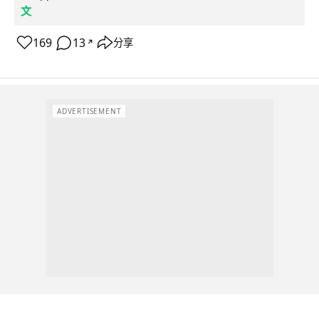
文
169
13
分享
↗
ADVERTISEMENT