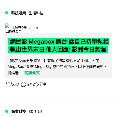
科技娛樂
生活科技
Lawton
2 小時
網民影 Megabox 露台 話自己初學執相
執出世界末日 他人回應: 影到今日氣溫
【睇完反而全身涼哂...】有網民初學攝影不足 1 個月，在
MegaBox 18 樓 Mega Sky 空中花園拍照，因不懂調校光影，
閱讀全文
將維港...
232
5
分享
↗
商業科技
3D 打印