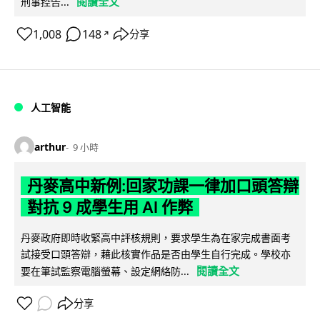
閱讀全文
刑事控告...
1,008
148
分享
↗
人工智能
arthur
9 小時
丹麥高中新例:回家功課一律加口頭答辯
對抗 9 成學生用 AI 作弊
丹麥政府即時收緊高中評核規則，要求學生為在家完成書面考
試接受口頭答辯，藉此核實作品是否由學生自行完成。學校亦
閱讀全文
要在筆試監察電腦螢幕、設定網絡防...
分享