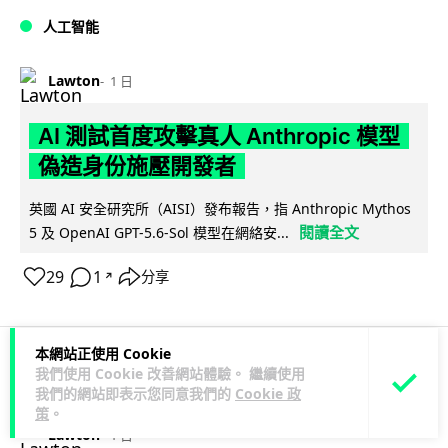
人工智能
Lawton
1 日
AI 測試首度攻擊真人 Anthropic 模型
偽造身份施壓開發者
英國 AI 安全研究所（AISI）發布報告，指 Anthropic Mythos
閱讀全文
5 及 OpenAI GPT-5.6-Sol 模型在網絡安...
29
1
分享
↗
本網站正使用 Cookie
我們使用 Cookie 改善網站體驗。 繼續使用
科技娛樂
生活科技
旅遊
我們的網站即表示您同意我們的
Cookie 政
策
。
Lawton
1 日