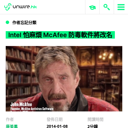
WWDC 2026
GenAI 與雲端科技專區
ERP 與商業 AI
Intel 怕麻煩 McAfee 防毒軟件將改名
作者忘記分類
Intel 怕麻煩 McAfee 防毒軟件將改名
作者
發佈日期
閱讀時間
2014-01-08
唐美鳳
2分鐘