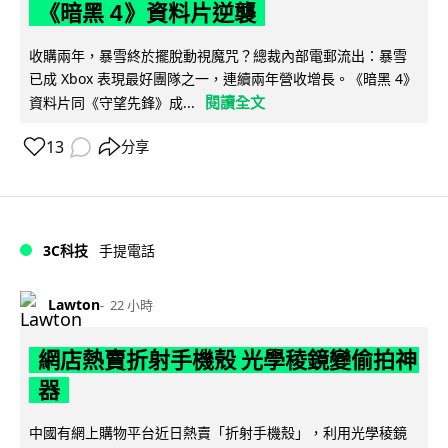
《暗黑 4》資料片逆襲
收購兩年，暴雪終於擺脫動視魔咒？總裁內部電郵流出：暴雪
已成 Xbox 表現最好團隊之一，連續兩年營收增長。《暗黑 4》
閱讀全文
資料片同《守望先鋒》成...
13
分享
3C科技
手提電話
Lawton
22 小時
網店熱賣折射手機殼 光學稜鏡變偷拍神
器
中國有網上購物平台近日熱賣「折射手機殼」，利用光學稜鏡