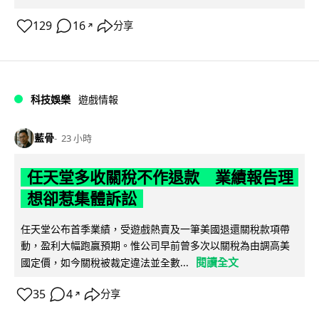
129
16
分享
↗
科技娛樂
遊戲情報
藍骨
23 小時
任天堂多收關稅不作退款 業績報告理
想卻惹集體訴訟
任天堂公布首季業績，受遊戲熱賣及一筆美國退還關稅款項帶
動，盈利大幅跑贏預期。惟公司早前曾多次以關稅為由調高美
閱讀全文
國定價，如今關稅被裁定違法並全數...
35
4
分享
↗