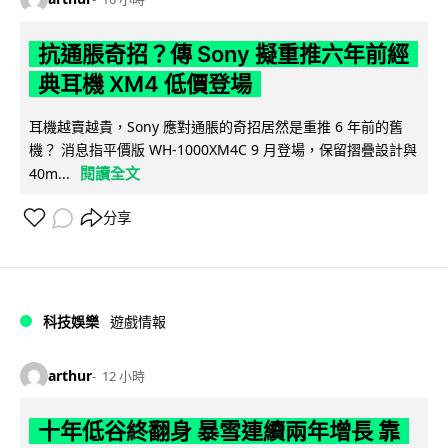
抗通脹奇招？傳 Sony 擬重推六年前經
典耳機 XM4 低價登場
耳機越賣越貴，Sony 應對通脹的奇招居然是重推 6 年前的舊
機？ 消息指平價版 WH-1000XM4C 9 月登場，保留摺疊設計與
閱讀全文
40m...
分享
科技娛樂
遊戲情報
arthur
12 小時
十年低谷終翻身 暴雪連續兩年增長 靠