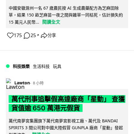
中國安徽滁州一名 67 歲農民按 AI 生成農藥配方為芝麻田除
草，結果 150 畝芝麻苗一夜之間與雜草一同枯死，估計損失約
閱讀全文
15 萬元人民幣...
175
25
分享
↗
科技娛樂
生活科技
玩具
Lawton
8 小時
萬代刑事追擊假高達廠商「星動」 查獲
貨值逾 650 萬港元假貨
萬代南夢宮集團旗下萬代南夢宮影視工廠、萬代及 BANDAI
SPIRITS 3 間公司對中國大陸假冒 GUNPLA 廠商「星動」發起