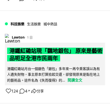
科技娛樂
生活娛樂
城中熱話
Lawton
1 日
港鐵紅磡站現「黐地銀包」 原來是藝術
品呃足全港市民兩年
港鐵紅磡站月台一個銀色「銀包」多年來一再令乘客誤以為有
人遺失財物，事主原本打算拾起交還，卻發現原來是黏在地上
閱讀全文
的藝術品。這件名為《失而復得》的...
124
4
分享
↗