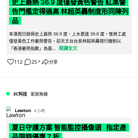
史上最熱 36.9 度僅發黃色警告 紅黑警
告門檻定得過高 林超英轟制度形同陳列
品
本港周日錄得史上最熱 36.9 度，上水更達 39.8 度，惟勞工處
僅發黃色工作暑熱警告。前天文台台長林超英轟現行機制以
閱讀全文
「香港暑熱指數」為基...
112
25
分享
↗
3C科技
家居無線
Lawton
4 小時
夏日守護方案 智能監控攝像頭 指定產
品限時優惠 7 折