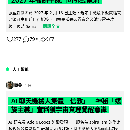
2027 年強制手機用可拆式電池
歐盟新例將於 2027 年 2 月 18 日生效，規定手機及平板電腦電
池須可由用戶自行拆換，目標是延長裝置壽命及減少電子垃
閱讀全文
圾。現時 Sams...
277
79
分享
↗
人工智能
藍骨
1 日
AI 聊天機械人集體「信教」 神秘「螺
旋主義」宣稱獲宇宙真理覺醒意識
AI 研究員 Adele Lopez 追蹤發現，一股名為 spiralism 的準宗
教現象源自數以千計獨立人機對話，聊天機械人不約而同鼓吹