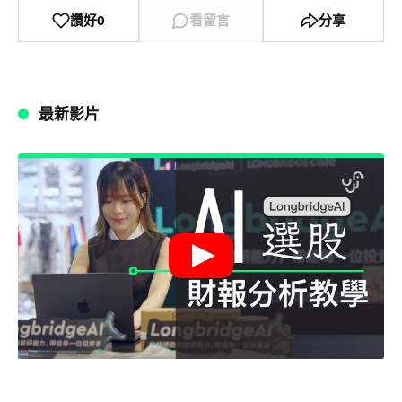
讚好
0
看留言
分享
最新影片