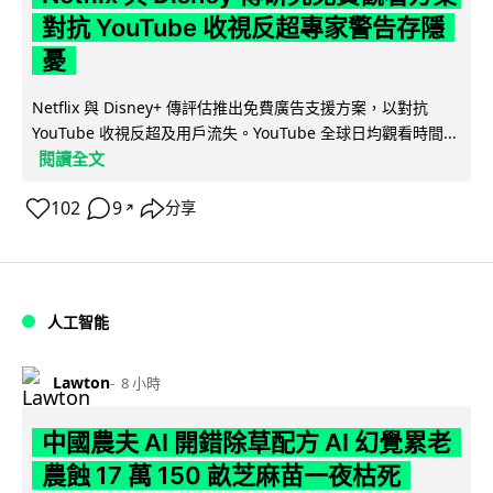
對抗 YouTube 收視反超專家警告存隱
憂
Netflix 與 Disney+ 傳評估推出免費廣告支援方案，以對抗
YouTube 收視反超及用戶流失。YouTube 全球日均觀看時間...
閱讀全文
102
9
分享
↗
人工智能
Lawton
8 小時
中國農夫 AI 開錯除草配方 AI 幻覺累老
農蝕 17 萬 150 畝芝麻苗一夜枯死