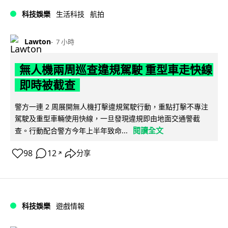
科技娛樂
生活科技
航拍
Lawton
7 小時
無人機兩周巡查違規駕駛 重型車走快線
即時被截查
警方一連 2 周展開無人機打擊違規駕駛行動，重點打擊不專注
駕駛及重型車輛使用快線，一旦發現違規即由地面交通警截
閱讀全文
查。行動配合警方今年上半年致命...
98
12
分享
↗
科技娛樂
遊戲情報