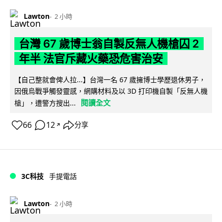
Lawton
2 小時
台灣 67 歲博士翁自製反無人機槍囚 2
年半 法官斥藏火藥恐危害治安
【自己整就會俾人拉...】台灣一名 67 歲擁博士學歷退休男子，
因俄烏戰爭觸發靈感，網購材料及以 3D 打印機自製「反無人機
閱讀全文
槍」，遭警方搜出...
66
12
分享
↗
3C科技
手提電話
Lawton
2 小時