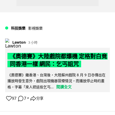
科技娛樂
影視娛樂
Lawton
3 小時
《奧德賽》大陸戲院都爆機 定格對白竟
同香港一樣 網民：乞丐詛咒
《奧德賽》繼香港、台灣後，大陸蘇州戲院 8 月 9 日亦傳出在
播放時發生意外，戲院出現機器冒煙情況，而播放停止時的畫
閱讀全文
格，字幕「來人把這些乞丐...
97
7
分享
↗