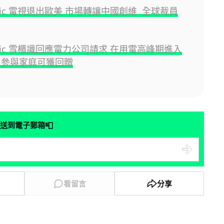
onic 電視退出歐美 市場轉讓中國創維 全球裁員
onic 雪櫃識回應電力公司請求 在用電高峰期進入
 參與家庭可獲回贈
📮
送到電子郵箱
看留言
分享