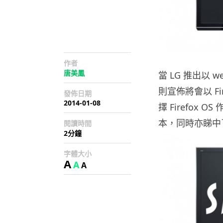
作者
唐美鳳
當 LG 推出以 w
則宣佈將會以 Fir
發佈日期
2014-01-08
擇 Firefo
本，同時亦睇中了 F
閱讀時間
2分鐘
字體大小
A
A
A