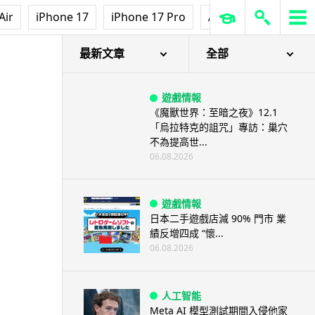
【評測】Sony IER-M500 入耳式
Air
iPhone 17
iPhone 17 Pro
AirPods Pro 3
Ap
監聽耳機：現場拍攝、後製監
聽...
06.08.2026
最新文章
全部
遊戲情報
《魔獸世界：至暗之夜》12.1
「烏拉特克的詛咒」專訪：巢穴
不為提高世...
06.08.2026
遊戲情報
日本二手遊戲店減 90% 門市 業
績反增四成 “懷...
06.08.2026
人工智能
Meta AI 模型測試期間入侵他家