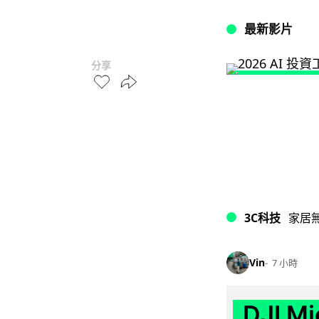
最新影片
分享
3C科技
家居
Vin
7 小時
DJI M