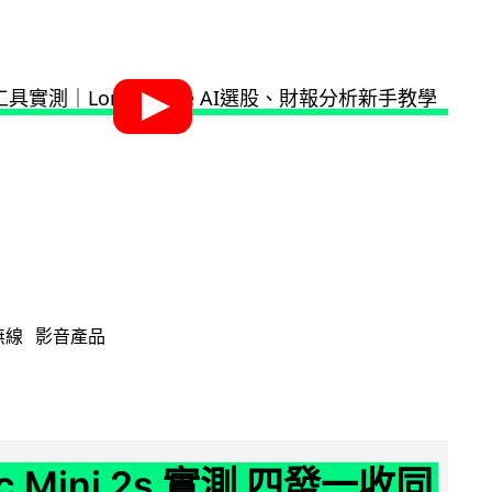
無線
影音產品
ic Mini 2s 實測 四發一收同