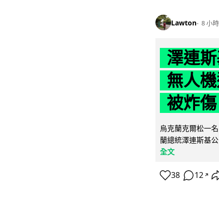
Lawton
8 小時
澤連斯
無人機
被炸傷
烏克蘭克爾松一名 
蘭總統澤連斯基公
全文
38
12
↗