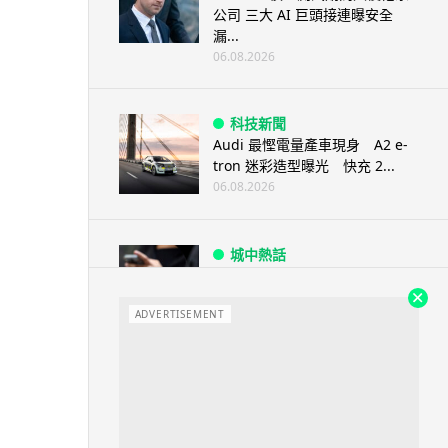
公司 三大 AI 巨頭接連曝安全
漏...
06.08.2026
科技新聞
Audi 最慳電量產車現身 A2 e-
tron 迷彩造型曝光 快充 2...
06.08.2026
城中熱話
法國 8 月 11 日出新例 未經同意
嚴禁 Cold Call 違規企...
ADVERTISEMENT
06.08.2026
人工智能
華為科學家警告 NVIDIA 已近物
理極限 華為「韜定律」可繞過