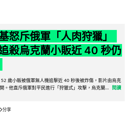
基怒斥俄軍「人肉狩獵」
追殺烏克蘭小販近 40 秒仍
52 歲小販被俄軍無人機追擊近 40 秒後被炸傷，影片由烏克
開。他直斥俄軍對平民進行「狩獵式」攻擊，烏克蘭...
閱讀
分享