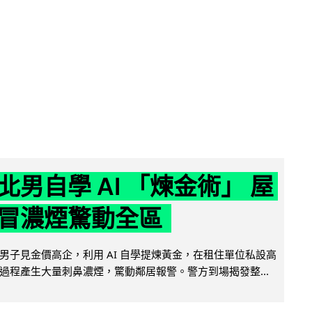
北男自學 AI 「煉金術」 屋
冒濃煙驚動全區
男子見金價高企，利用 AI 自學提煉黃金，在租住單位私設高
過程產生大量刺鼻濃煙，驚動鄰居報警。警方到場揭發整...