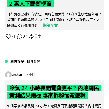
2 萬人下載衝榜首
【行路都要揀好有遮陰】南韓首爾大學 23 歲學生劉敏俊利用 2
星期開發防曬導航 App「走向陰涼處」，結合建築物高度、太
閱讀全文
陽仰角及行道樹陰影...
71
3
分享
↗
科技娛樂
科技新聞
arthur
16 小時
冷氣 24 小時長開電費更平？內地網民
實測結果兩極 專家拆解慳電邏輯
你信唔信冷氣長開 24 小時，電費反而平過開開關關？內地網民