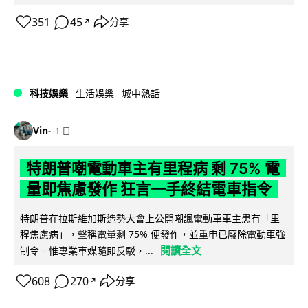
351
45
分享
↗
科技娛樂
生活娛樂
城中熱話
Vin
1 日
特朗普嘲電動車主有里程病 剩 75% 電
量即焦慮發作 狂言一手終結電車指令
特朗普在拉斯維加斯造勢大會上公開嘲諷電動車車主患有「里
程焦慮病」，聲稱電量剩 75% 便發作，並重申已廢除電動車強
閱讀全文
制令。惟專業車媒隨即反駁，...
608
270
分享
↗