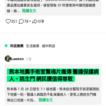
產品爆出嚴重安全漏洞，被發現每 35 秒便會與中國伺服器連
閱讀全文
線，旗...
351
78
分享
↗
科技娛樂
生活娛樂
城中熱話
Lawton
1 日
熊本地震手術室驚魂片瘋傳 醫護保護病
人、逃生門 網民讚值得尊敬
熊本縣 7 月 28 日發生 7.1 級地震，熊本綜合醫院手術室鏡頭拍
下地震一刻，醫護人員臨危不亂保護病人，更馬上開逃生門確
閱讀全文
保出口流通。片段...