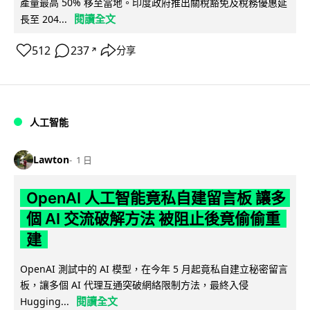
產量最高 50% 移至當地。印度政府推出關稅豁免及稅務優惠延
閱讀全文
長至 204...
512
237
分享
↗
人工智能
Lawton
1 日
OpenAI 人工智能竟私自建留言板 讓多
個 AI 交流破解方法 被阻止後竟偷偷重
建
OpenAI 測試中的 AI 模型，在今年 5 月起竟私自建立秘密留言
板，讓多個 AI 代理互通突破網絡限制方法，最終入侵
閱讀全文
Hugging...