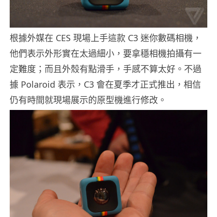
根據外媒在 CES 現場上手這款 C3 迷你數碼相機，
他們表示外形實在太過細小，要拿穩相機拍攝有一
定難度；而且外殼有點滑手，手感不算太好。不過
據 Polaroid 表示，C3 會在夏季才正式推出，相信
仍有時間就現場展示的原型機進行修改。