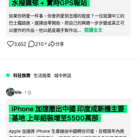
水撥識郁 + 實時GPS報站
如果你熱愛一件事，你會熱愛到怎樣的程度？一位就讀中三的
巴士鐵路迷，選擇由零開始，把自己的興趣一步步變成真正可
閱讀全文
以運作的作品。他以紙皮親手製作出...
3,652
210
分享
↗
科技娛樂
生活娛樂
城中熱話
Vin
1 日
iPhone 加速撤出中國 印度成新機主要
基地 上年組裝增至5500萬部
Apple 加速將 iPhone 生產線由中國轉往印度，目標兩年內將