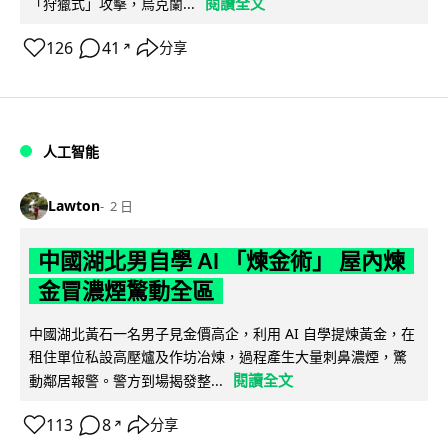
閱讀全文
「狩獵式」攻擊，烏克蘭...
126
41
分享
↗
人工智能
Lawton
2 日
中國湖北男自學 AI 「煉金術」 屋內煉
金冒濃煙驚動全區
中國湖北黃石一名男子見金價高企，利用 AI 自學提煉黃金，在
租住單位私設高壓爐及作坊冶煉，過程產生大量刺鼻濃煙，驚
閱讀全文
動鄰居報警。警方到場揭發整...
113
8
分享
↗