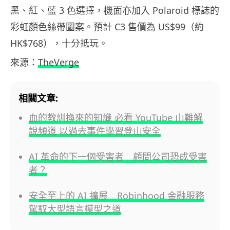
黑、紅、藍 3 色選擇，機面亦加入 Polaroid 標誌的
彩虹顏色絲帶圖案。預計 C3 售價為 US$99（約
HK$768），十分抵玩。
來源：
TheVerge
相關文章:
血的教訓換來的知識 必看 YouTube 山難解
說頻道 以過去事件學習登山安全
AI 革命的下一個受害者 顧問公司恐成受害
者？
安全至上的 AI 擴展 Robinhood 金融服務
駕馭大型語言模型之道