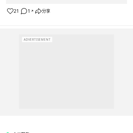
21
1
分享
↗
ADVERTISEMENT