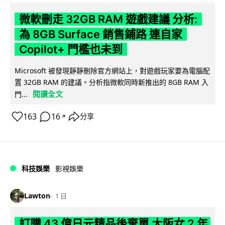
微軟刪走 32GB RAM 遊戲建議 分析:
為 8GB Surface 銷售鋪路 連自家
Copilot+ 門檻也未到
Microsoft 被發現靜靜刪除官方網站上，對遊戲玩家要為電腦配
置 32GB RAM 的建議。分析指微軟同時新推出的 8GB RAM 入
閱讀全文
門...
163
16
分享
↗
科技娛樂
影視娛樂
Lawton
1 日
訂購 43 億日元精品後棄單 大阪女 2 年