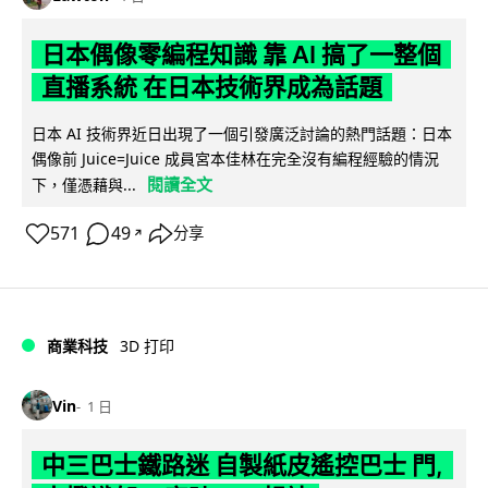
日本偶像零編程知識 靠 AI 搞了一整個
直播系統 在日本技術界成為話題
日本 AI 技術界近日出現了一個引發廣泛討論的熱門話題：日本
偶像前 Juice=Juice 成員宮本佳林在完全沒有編程經驗的情況
閱讀全文
下，僅憑藉與...
571
49
分享
↗
商業科技
3D 打印
Vin
1 日
中三巴士鐵路迷 自製紙皮遙控巴士 門,