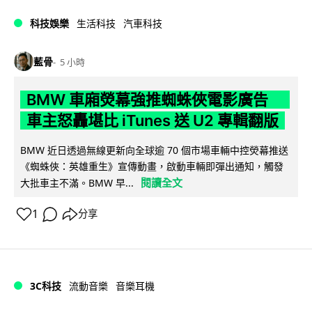
科技娛樂
生活科技
汽車科技
藍骨
5 小時
BMW 車廂熒幕強推蜘蛛俠電影廣告
車主怒轟堪比 iTunes 送 U2 專輯翻版
BMW 近日透過無線更新向全球逾 70 個市場車輛中控熒幕推送
《蜘蛛俠：英雄重生》宣傳動畫，啟動車輛即彈出通知，觸發
閱讀全文
大批車主不滿。BMW 早...
1
分享
3C科技
流動音樂
音樂耳機