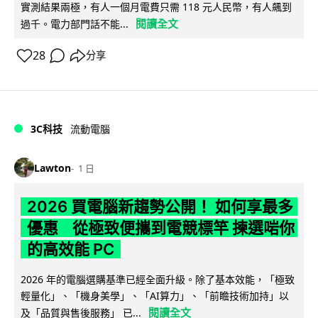
實測結果兩極，有人一個月電費只需 118 元人民幣，有人飆到
閱讀全文
過千。電力部門話不能...
28
分享
3C科技
流動電腦
Lawton
1 日
2026 買電腦新趨勢公開！ 如何享最多
優惠 從極致便攜到電競標竿 揀選啱你
的高效能 PC
2026 年的電腦選購基準已經全面升級。除了基本效能，「極致
輕量化」、「機身美學」、「AI算力」、「前瞻技術加持」以
閱讀全文
及「品質與售後服務」 已...