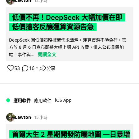
Lawton
12 小時
低價不再！DeepSeek 大幅加價在即
低價搶客反釀運算資源告急
DeepSeek 因低價策略掀起需求熱潮，運算資源不勝負荷，官
方於 8 月 6 日宣布即將大幅上調 API 收費，惟未公布具體加
閱讀全文
幅。事件與...
53
16
分享
↗
iOS App
應用軟件
應用軟件
Lawton
15 小時
首爾大生 2 星期開發防曬地圖 一日暴增