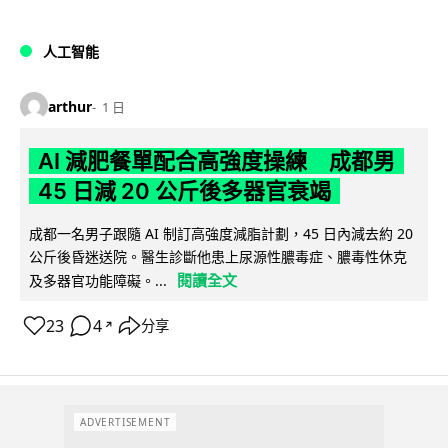
人工智能
arthur
1 日
AI 減肥餐單配合高強度操練 成都男
45 日減 20 公斤後多器官衰竭
成都一名男子跟隨 AI 制訂高強度減脂計劃，45 日內減去約 20
公斤後昏迷送院。醫生診斷他患上尿源性膿毒症、膿毒性休克
閱讀全文
及多器官功能障礙。...
23
4
分享
↗
ADVERTISEMENT