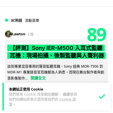
3C科技
流動音樂
89
Lawton
2 日
【評測】Sony IER-M500 入耳式監聽
耳機：現場拍攝、後製監聽與人聲利器
談到專業混音專用的聲音監聽耳機，Sony 經典 MDR-7506 到
MDR-M1 專業錄音室耳機都為人熟悉。而現在舞台製作者與創
閱讀全文
意影像製作...
39
5
本網站正使用 Cookie
分享
↗
我們使用 Cookie 改善網站體驗。 繼續使用
我們的網站即表示您同意我們的
Cookie 政
策
。