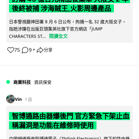
後終被捕 涉海賊王,火影周邊產品
日本警視廳神田署 8 月 6 日公布，拘捕一名 32 歲大阪女子，
指她涉嫌在出版巨頭集英社旗下官方網店「JUMP
閱讀全文
CHARACTERS ST...
75
9
分享
↗
商業科技
資訊保安
Vin
1 日
智博通路由器爆後門 官方緊急下架止血
稱漏洞是功能在維修時使用
中國網通廠商智博通電子（Zbtlink Electronics）旗下的路由器