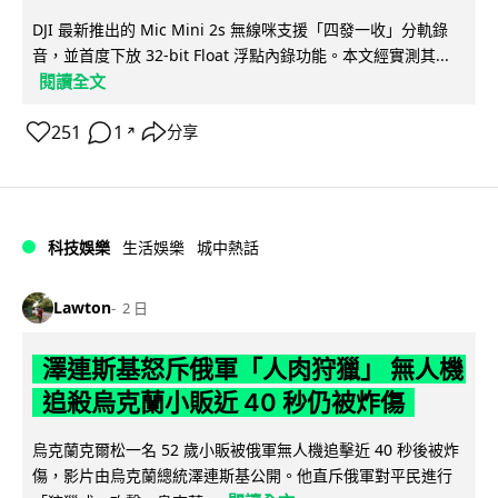
DJI 最新推出的 Mic Mini 2s 無線咪支援「四發一收」分軌錄
音，並首度下放 32-bit Float 浮點內錄功能。本文經實測其...
閱讀全文
251
1
分享
↗
科技娛樂
生活娛樂
城中熱話
Lawton
2 日
澤連斯基怒斥俄軍「人肉狩獵」 無人機
追殺烏克蘭小販近 40 秒仍被炸傷
烏克蘭克爾松一名 52 歲小販被俄軍無人機追擊近 40 秒後被炸
傷，影片由烏克蘭總統澤連斯基公開。他直斥俄軍對平民進行