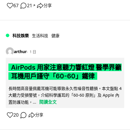
67
21
分享
↗
科技娛樂
生活科技
健康
arthur
1 日
AirPods 用家注意聽力響紅燈 醫學界籲
耳機用戶謹守「60-60」鐵律
長時間高音量佩戴耳機可能導致永久性噪音性聽損。本文盤點 4
大聽力受損警號，介紹科學護耳的「60-60 原則」及 Apple 內
閱讀全文
置防護功能，...
20
分享