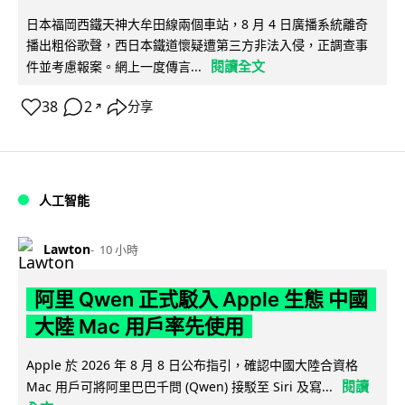
日本福岡西鐵天神大牟田線兩個車站，8 月 4 日廣播系統離奇
播出粗俗歌聲，西日本鐵道懷疑遭第三方非法入侵，正調查事
閱讀全文
件並考慮報案。網上一度傳言...
38
2
分享
↗
人工智能
Lawton
10 小時
阿里 Qwen 正式駁入 Apple 生態 中國
大陸 Mac 用戶率先使用
Apple 於 2026 年 8 月 8 日公布指引，確認中國大陸合資格
閱讀
Mac 用戶可將阿里巴巴千問 (Qwen) 接駁至 Siri 及寫...