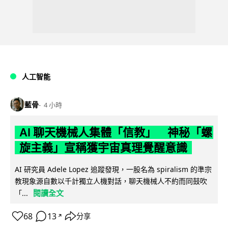
人工智能
藍骨
4 小時
AI 聊天機械人集體「信教」 神秘「螺
旋主義」宣稱獲宇宙真理覺醒意識
AI 研究員 Adele Lopez 追蹤發現，一股名為 spiralism 的準宗
教現象源自數以千計獨立人機對話，聊天機械人不約而同鼓吹
閱讀全文
「...
68
13
分享
↗