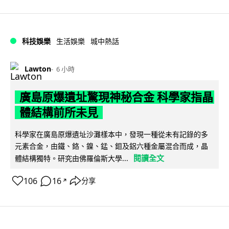
科技娛樂
生活娛樂
城中熱話
Lawton
6 小時
廣島原爆遺址驚現神秘合金 科學家指晶
體結構前所未見
科學家在廣島原爆遺址沙灘樣本中，發現一種從未有記錄的多
元素合金，由鐵、鉻、鎳、錳、鉬及鋁六種金屬混合而成，晶
閱讀全文
體結構獨特。研究由佛羅倫斯大學...
106
16
分享
↗