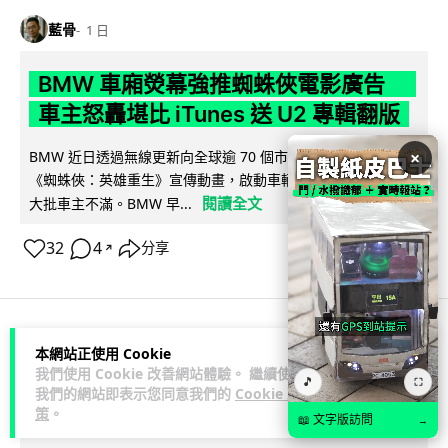
藍骨
1 日
BMW 車廂熒幕強推蜘蛛俠電影廣告
車主怒轟堪比 iTunes 送 U2 專輯翻版
×
BMW 近日透過無線更新向全球逾 70 個市場車輛中控熒幕推送
《蜘蛛俠：英雄重生》宣傳動畫，啟動車輛即彈出通知，觸發
閱讀全文
大批車主不滿。BMW 早...
32
4
分享
↗
3C科技
流動音樂
音樂耳機
本網站正使用 Cookie
我們使用 Cookie 改善網站體驗。 繼續使用
🎵
⛶
我們的網站即表示您同意我們的
Cookie 政
藍骨
1 日
策
。
📖 文字版訪問
→