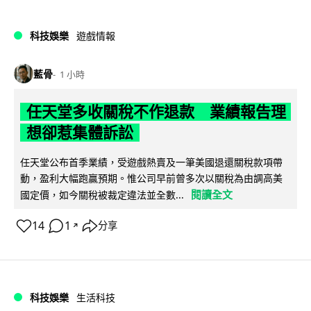
科技娛樂
遊戲情報
藍骨
1 小時
任天堂多收關稅不作退款 業績報告理
想卻惹集體訴訟
任天堂公布首季業績，受遊戲熱賣及一筆美國退還關稅款項帶
動，盈利大幅跑贏預期。惟公司早前曾多次以關稅為由調高美
閱讀全文
國定價，如今關稅被裁定違法並全數...
14
1
分享
↗
科技娛樂
生活科技