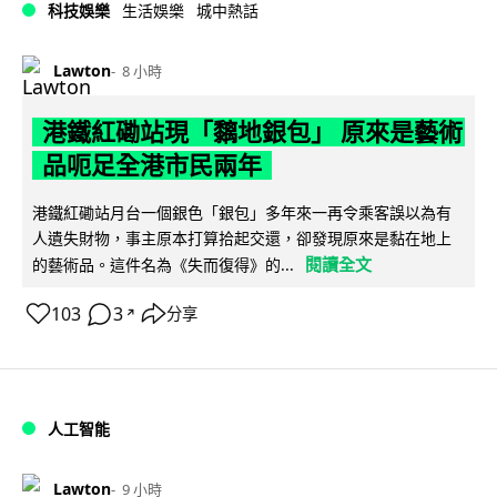
科技娛樂
生活娛樂
城中熱話
Lawton
8 小時
港鐵紅磡站現「黐地銀包」 原來是藝術
品呃足全港市民兩年
港鐵紅磡站月台一個銀色「銀包」多年來一再令乘客誤以為有
人遺失財物，事主原本打算拾起交還，卻發現原來是黏在地上
閱讀全文
的藝術品。這件名為《失而復得》的...
103
3
分享
↗
人工智能
Lawton
9 小時