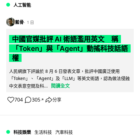
人工智能
藍骨
1 日
中國官媒批評 AI 術語濫用英文 稱
「Token」與「Agent」動搖科技話語
權
人民網旗下評論於 8 月 6 日發表文章，批評中國廣泛使用
「Token」、「Agent」及「LLM」等英文術語，認為做法侵蝕
閱讀全文
中文表意空間及科...
704
305
分享
↗
科技娛樂
生活科技
汽車科技