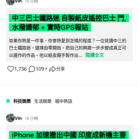
Vin
15 小時
中三巴士鐵路迷 自製紙皮遙控巴士 門,
水撥識郁 + 實時GPS報站
如果你熱愛一件事，你會熱愛到怎樣的程度？一位就讀中三的
巴士鐵路迷，選擇由零開始，把自己的興趣一步步變成真正可
閱讀全文
以運作的作品。他以紙皮親手製作出...
1,736
109
分享
↗
科技娛樂
生活娛樂
城中熱話
Vin
16 小時
iPhone 加速撤出中國 印度成新機主要