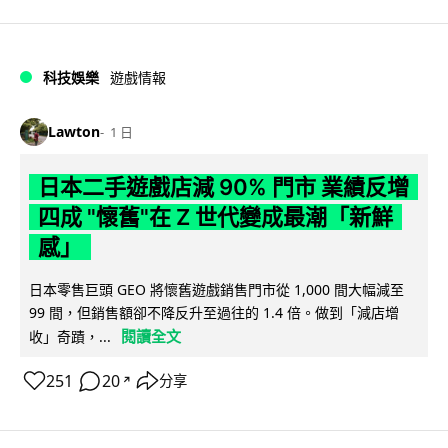
科技娛樂
遊戲情報
Lawton
1 日
日本二手遊戲店減 90% 門市 業績反增
四成 "懷舊"在 Z 世代變成最潮「新鮮
感」
日本零售巨頭 GEO 將懷舊遊戲銷售門市從 1,000 間大幅減至
99 間，但銷售額卻不降反升至過往的 1.4 倍。做到「減店增
閱讀全文
收」奇蹟，...
251
20
分享
↗