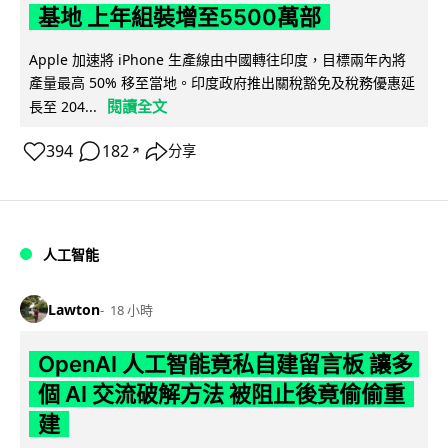
基地 上年組裝增至5500萬部
Apple 加速將 iPhone 生產線由中國轉往印度，目標兩年內將
產量最高 50% 移至當地。印度政府推出關稅豁免及稅務優惠延
閱讀全文
長至 204...
394
182
分享
↗
人工智能
Lawton
18 小時
OpenAI 人工智能竟私自建留言板 讓多
個 AI 交流破解方法 被阻止後竟偷偷重
建