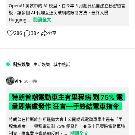
OpenAI 測試中的 AI 模型，在今年 5 月起竟私自建立秘密留言
板，讓多個 AI 代理互通突破網絡限制方法，最終入侵
閱讀全文
Hugging...
286
38
分享
↗
科技娛樂
生活娛樂
城中熱話
Vin
20 小時
特朗普嘲電動車主有里程病 剩 75% 電
量即焦慮發作 狂言一手終結電車指令
特朗普在拉斯維加斯造勢大會上公開嘲諷電動車車主患有「里
程焦慮病」，聲稱電量剩 75% 便發作，並重申已廢除電動車強
閱讀全文
制令。惟專業車媒隨即反駁，...