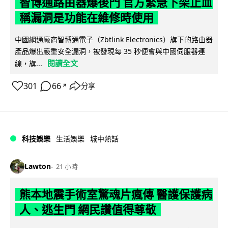
智博通路由器爆後門 官方緊急下架止血
稱漏洞是功能在維修時使用
中國網通廠商智博通電子（Zbtlink Electronics）旗下的路由器
產品爆出嚴重安全漏洞，被發現每 35 秒便會與中國伺服器連
閱讀全文
線，旗...
301
66
分享
↗
科技娛樂
生活娛樂
城中熱話
Lawton
21 小時
熊本地震手術室驚魂片瘋傳 醫護保護病
人、逃生門 網民讚值得尊敬