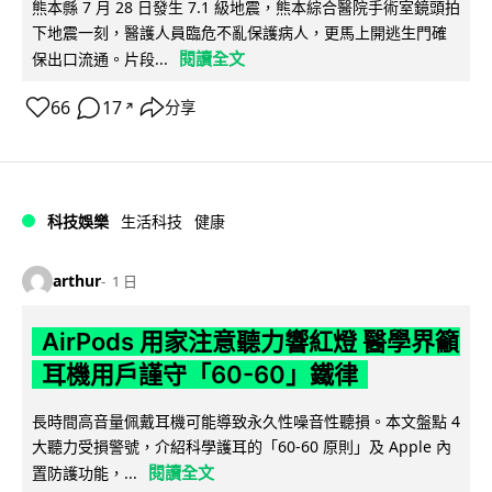
熊本縣 7 月 28 日發生 7.1 級地震，熊本綜合醫院手術室鏡頭拍
下地震一刻，醫護人員臨危不亂保護病人，更馬上開逃生門確
閱讀全文
保出口流通。片段...
66
17
分享
↗
科技娛樂
生活科技
健康
arthur
1 日
AirPods 用家注意聽力響紅燈 醫學界籲
耳機用戶謹守「60-60」鐵律
長時間高音量佩戴耳機可能導致永久性噪音性聽損。本文盤點 4
大聽力受損警號，介紹科學護耳的「60-60 原則」及 Apple 內
閱讀全文
置防護功能，...