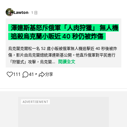
Lawton
1 日
澤連斯基怒斥俄軍「人肉狩獵」 無人機
追殺烏克蘭小販近 40 秒仍被炸傷
烏克蘭克爾松一名 52 歲小販被俄軍無人機追擊近 40 秒後被炸
傷，影片由烏克蘭總統澤連斯基公開。他直斥俄軍對平民進行
閱讀全文
「狩獵式」攻擊，烏克蘭...
111
41
分享
↗
ADVERTISEMENT