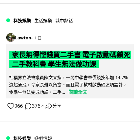
科技娛樂
生活娛樂
城中熱話
Lawton
1 日
家長無得慳錢買二手書 電子啟動碼鎖死
二手教科書 學生無法做功課
社福界立法會議員陳文宜指，一間中學書單價錢按年加 14.7%
遠超通漲，令家長難以負擔。而且電子教材啟動碼這項設計，
閱讀全文
令學生無法完成功課，二手...
966
376
分享
↗
科技娛樂
遊戲情報