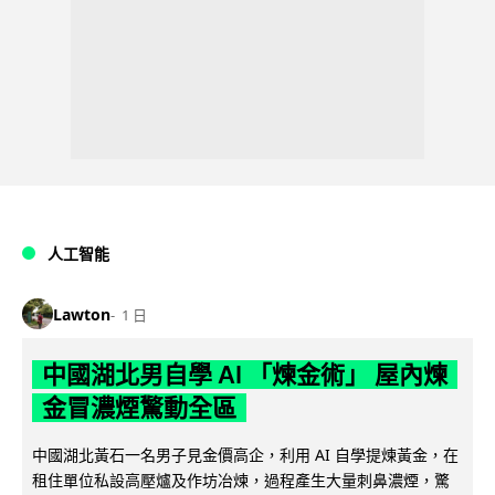
人工智能
Lawton
1 日
中國湖北男自學 AI 「煉金術」 屋內煉
金冒濃煙驚動全區
中國湖北黃石一名男子見金價高企，利用 AI 自學提煉黃金，在
租住單位私設高壓爐及作坊冶煉，過程產生大量刺鼻濃煙，驚