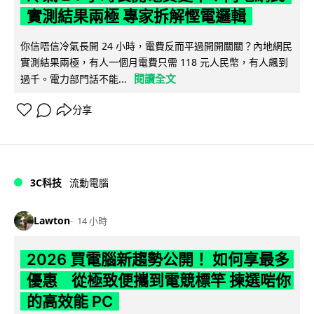
實測結果兩極 專家拆解慳電邏輯
你信唔信冷氣長開 24 小時，電費反而平過開開關關？內地網民
實測結果兩極，有人一個月電費只需 118 元人民幣，有人飆到
閱讀全文
過千。電力部門話不能...
分享
3C科技
流動電腦
Lawton
14 小時
2026 買電腦新趨勢公開！ 如何享最多
優惠 從極致便攜到電競標竿 揀選啱你
的高效能 PC