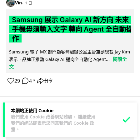
Vin
1 日
Samsung 展示 Galaxy AI 新方向 未來
手機毋須輸入文字 轉向 Agent 全自動操
作
Samsung 電子 MX 部門顧客體驗辦公室主管兼副總裁 Jay Kim
閱讀全
表示，品牌正推動 Galaxy AI 邁向全自動化 Agent...
文
29
4
分享
↗
本網站正使用 Cookie
科技娛樂
生活娛樂
城中熱話
我們使用 Cookie 改善網站體驗。 繼續使用
我們的網站即表示您同意我們的
Cookie 政
策
。
Lawton
1 日