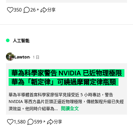
350
26
分享
↗
人工智能
Lawton
1 日
華為科學家警告 NVIDIA 已近物理極限
華為「韜定律」可繞過摩爾定律瓶頸
華為半導體首席科學家廖恒罕見接受近 5 小時專訪，警告
NVIDIA 等西方晶片巨頭正逼近物理極限，傳統製程升級已失經
閱讀全文
濟效益。他同時介紹華為...
1,580
599
分享
↗