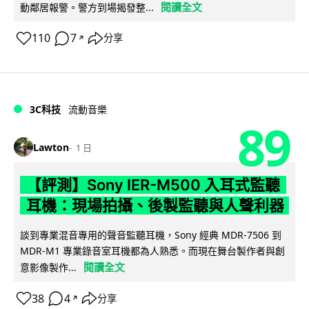
閱讀全文
動鄰居報警。警方到場揭發整...
110
7
分享
↗
3C科技
流動音樂
89
Lawton
1 日
【評測】Sony IER-M500 入耳式監聽
耳機：現場拍攝、後製監聽與人聲利器
談到專業混音專用的聲音監聽耳機，Sony 經典 MDR-7506 到
MDR-M1 專業錄音室耳機都為人熟悉。而現在舞台製作者與創
閱讀全文
意影像製作...
38
4
分享
↗