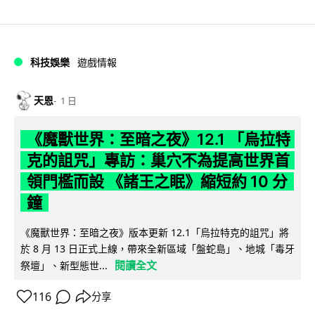
科技娛樂
遊戲情報
天恩
1 日
《魔獸世界：至暗之夜》12.1 「烏拉特
克的詛咒」專訪：巢穴不為提高世界首
領門檻而設 《諸王之眠》縮短約 10 分
鐘
《魔獸世界：至暗之夜》版本更新 12.1「烏拉特克的詛咒」將
於 8 月 13 日正式上線，帶來全新區域「盤蛇島」、地城「毒牙
閱讀全文
祭壇」、新型態世...
116
分享