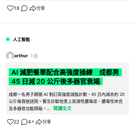
18
分享
人工智能
arthur
1 日
AI 減肥餐單配合高強度操練 成都男
45 日減 20 公斤後多器官衰竭
成都一名男子跟隨 AI 制訂高強度減脂計劃，45 日內減去約 20
公斤後昏迷送院。醫生診斷他患上尿源性膿毒症、膿毒性休克
閱讀全文
及多器官功能障礙。...
22
4
分享
↗