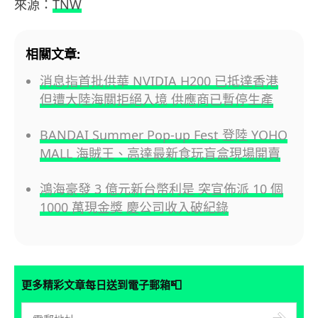
來源：
TNW
相關文章:
消息指首批供華 NVIDIA H200 已抵達香港
但遭大陸海關拒絕入境 供應商已暫停生產
BANDAI Summer Pop-up Fest 登陸 YOHO
MALL 海賊王、高達最新食玩盲盒現場開賣
鴻海豪發 3 億元新台幣利是 突宣佈派 10 個
1000 萬現金獎 慶公司收入破紀錄
📮
更多精彩文章每日送到電子郵箱