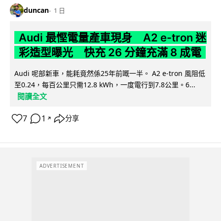
duncan
1 日
Audi 最慳電量產車現身 A2 e-tron 迷
彩造型曝光 快充 26 分鐘充滿 8 成電
Audi 呢部新車，能耗竟然係25年前嘅一半。 A2 e-tron 風阻低
至0.24，每百公里只需12.8 kWh，一度電行到7.8公里。6...
閱讀全文
7
1
分享
↗
ADVERTISEMENT