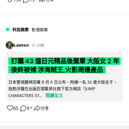
科技娛樂
影視娛樂
Lawton
21 小時
訂購 43 億日元精品後棄單 大阪女 2 年
後終被捕 涉海賊王,火影周邊產品
日本警視廳神田署 8 月 6 日公布，拘捕一名 32 歲大阪女子，
指她涉嫌在出版巨頭集英社旗下官方網店「JUMP
閱讀全文
CHARACTERS ST...
65
9
分享
↗