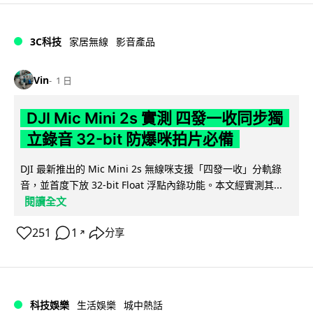
3C科技
家居無線
影音產品
Vin
1 日
DJI Mic Mini 2s 實測 四發一收同步獨
立錄音 32-bit 防爆咪拍片必備
DJI 最新推出的 Mic Mini 2s 無線咪支援「四發一收」分軌錄
音，並首度下放 32-bit Float 浮點內錄功能。本文經實測其...
閱讀全文
251
1
分享
↗
科技娛樂
生活娛樂
城中熱話