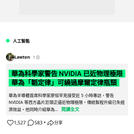
人工智能
Lawton
1 日
華為科學家警告 NVIDIA 已近物理極限
華為「韜定律」可繞過摩爾定律瓶頸
華為半導體首席科學家廖恒罕見接受近 5 小時專訪，警告
NVIDIA 等西方晶片巨頭正逼近物理極限，傳統製程升級已失經
閱讀全文
濟效益。他同時介紹華為...
1,527
583
分享
↗