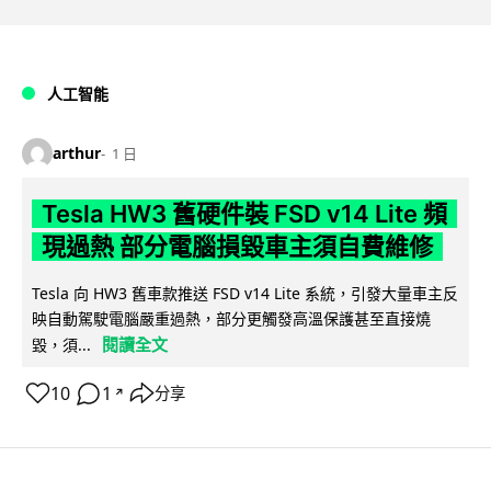
人工智能
arthur
1 日
Tesla HW3 舊硬件裝 FSD v14 Lite 頻
現過熱 部分電腦損毀車主須自費維修
Tesla 向 HW3 舊車款推送 FSD v14 Lite 系統，引發大量車主反
映自動駕駛電腦嚴重過熱，部分更觸發高溫保護甚至直接燒
閱讀全文
毀，須...
10
1
分享
↗