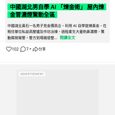
中國湖北男自學 AI 「煉金術」 屋內煉
金冒濃煙驚動全區
中國湖北黃石一名男子見金價高企，利用 AI 自學提煉黃金，在
租住單位私設高壓爐及作坊冶煉，過程產生大量刺鼻濃煙，驚
閱讀全文
動鄰居報警。警方到場揭發整...
102
7
分享
↗
ADVERTISEMENT