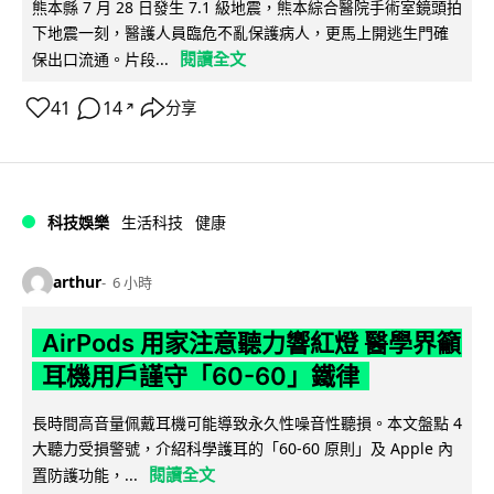
熊本縣 7 月 28 日發生 7.1 級地震，熊本綜合醫院手術室鏡頭拍
下地震一刻，醫護人員臨危不亂保護病人，更馬上開逃生門確
閱讀全文
保出口流通。片段...
41
14
分享
↗
科技娛樂
生活科技
健康
arthur
6 小時
AirPods 用家注意聽力響紅燈 醫學界籲
耳機用戶謹守「60-60」鐵律
長時間高音量佩戴耳機可能導致永久性噪音性聽損。本文盤點 4
大聽力受損警號，介紹科學護耳的「60-60 原則」及 Apple 內
閱讀全文
置防護功能，...