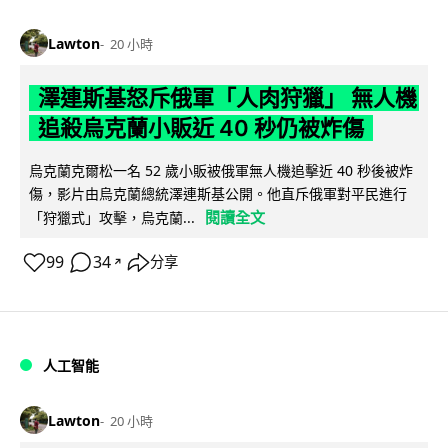
Lawton
20 小時
澤連斯基怒斥俄軍「人肉狩獵」 無人機
追殺烏克蘭小販近 40 秒仍被炸傷
烏克蘭克爾松一名 52 歲小販被俄軍無人機追擊近 40 秒後被炸
傷，影片由烏克蘭總統澤連斯基公開。他直斥俄軍對平民進行
閱讀全文
「狩獵式」攻擊，烏克蘭...
99
34
分享
↗
人工智能
Lawton
20 小時