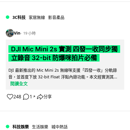
3C科技
家居無線
影音產品
Vin
19 小時
DJI Mic Mini 2s 實測 四發一收同步獨
立錄音 32-bit 防爆咪拍片必備
DJI 最新推出的 Mic Mini 2s 無線咪支援「四發一收」分軌錄
音，並首度下放 32-bit Float 浮點內錄功能。本文經實測其...
閱讀全文
248
1
分享
↗
科技娛樂
生活娛樂
城中熱話