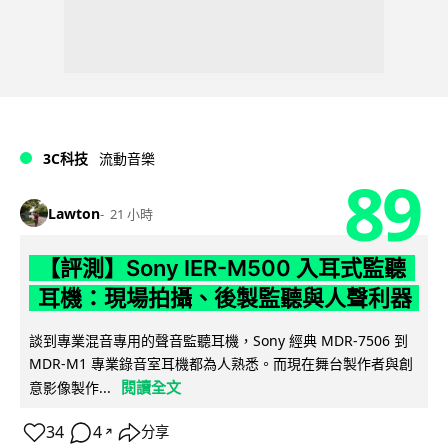
3C科技
流動音樂
89
Lawton
21 小時
【評測】Sony IER-M500 入耳式監聽
耳機：現場拍攝、後製監聽與人聲利器
談到專業混音專用的聲音監聽耳機，Sony 經典 MDR-7506 到
MDR-M1 專業錄音室耳機都為人熟悉。而現在舞台製作者與創
閱讀全文
意影像製作...
34
4
分享
↗