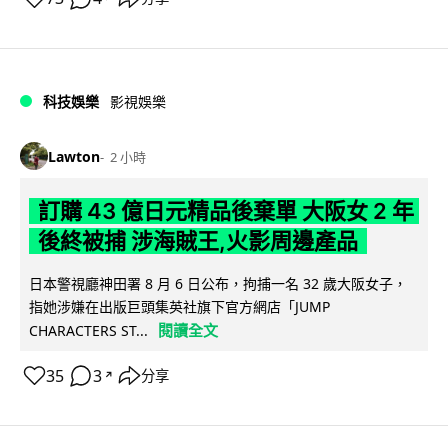
科技娛樂
影視娛樂
Lawton
2 小時
訂購 43 億日元精品後棄單 大阪女 2 年
後終被捕 涉海賊王,火影周邊產品
日本警視廳神田署 8 月 6 日公布，拘捕一名 32 歲大阪女子，
指她涉嫌在出版巨頭集英社旗下官方網店「JUMP
閱讀全文
CHARACTERS ST...
35
3
分享
↗