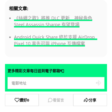
相關文章:
《絲綢之歌》將推 DLC 更新 神秘角色
Steel Assassin Sharpe 有望登場
Android Quick Share 終於支援 AirDrop
Pixel 10 率先可與 iPhone 互傳檔案
📮
更多精彩文章每日送到電子郵箱
讚好
0
看留言
分享