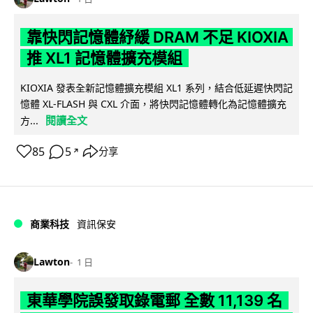
靠快閃記憶體紓緩 DRAM 不足 KIOXIA
推 XL1 記憶體擴充模組
KIOXIA 發表全新記憶體擴充模組 XL1 系列，結合低延遲快閃記
憶體 XL-FLASH 與 CXL 介面，將快閃記憶體轉化為記憶體擴充
閱讀全文
方...
85
5
分享
↗
商業科技
資訊保安
Lawton
1 日
東華學院誤發取錄電郵 全數 11,139 名