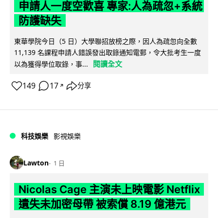
申請人一度空歡喜 專家:人為疏忽+系統
防護缺失
東華學院今日（5 日）大學聯招放榜之際，因人為疏忽向全數
11,139 名課程申請人錯誤發出取錄通知電郵，令大批考生一度
閱讀全文
以為獲得學位取錄，事...
149
17
分享
↗
科技娛樂
影視娛樂
Lawton
1 日
Nicolas Cage 主演未上映電影 Netflix
遺失未加密母帶 被索償 8.19 億港元