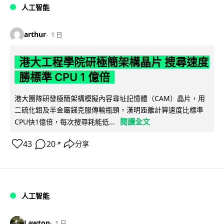
人工智能
arthur
1 日
港大工程學院研極簡架構晶片 搜尋速度
勝標準 CPU 1 億倍
港大團隊研發極簡架構模擬內容尋址記憶體（CAM）晶片，用
二硫化鉬及半金屬銻克服傳輸瓶頸，漢明距離計算速度比標準
閱讀全文
CPU快1億倍，每次搜尋耗能低...
43
20
分享
↗
人工智能
Lawton
1 日