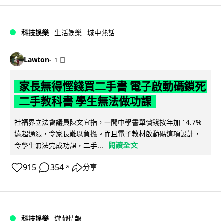
科技娛樂
生活娛樂
城中熱話
Lawton
1 日
家長無得慳錢買二手書 電子啟動碼鎖死
二手教科書 學生無法做功課
社福界立法會議員陳文宜指，一間中學書單價錢按年加 14.7%
遠超通漲，令家長難以負擔。而且電子教材啟動碼這項設計，
閱讀全文
令學生無法完成功課，二手...
915
354
分享
↗
科技娛樂
遊戲情報