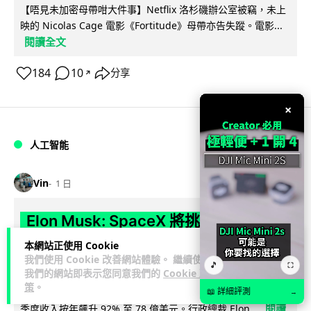
【唔見未加密母帶咁大件事】Netflix 洛杉磯辦公室被竊，未上
映的 Nicolas Cage 電影《Fortitude》母帶亦告失蹤。電影...
閱讀全文
184
10
分享
↗
×
人工智能
Vin
1 日
Elon Musk: SpaceX 將挑戰萬億年收
入 目標明年數據中心上太空 Starlink 覆
本網站正使用 Cookie
我們使用 Cookie 改善網站體驗。 繼續使用
蓋全球170國
🎵
⛶
我們的網站即表示您同意我們的
Cookie 政
策
。
SpaceX 公佈最新第二季業績，受惠 Starlink 與 AI 業務帶動，
📖 詳細評測
→
閱讀
季度收入按年飆升 92% 至 78 億美元。行政總裁 Elon...