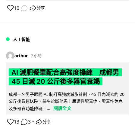
10
分享
人工智能
arthur
7 小時
AI 減肥餐單配合高強度操練 成都男
45 日減 20 公斤後多器官衰竭
成都一名男子跟隨 AI 制訂高強度減脂計劃，45 日內減去約 20
公斤後昏迷送院。醫生診斷他患上尿源性膿毒症、膿毒性休克
閱讀全文
及多器官功能障礙。...
13
3
分享
↗