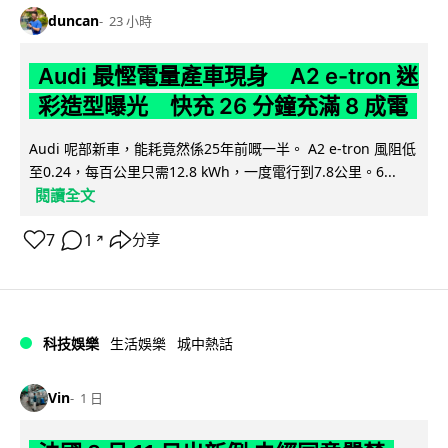
duncan
23 小時
Audi 最慳電量產車現身 A2 e-tron 迷
彩造型曝光 快充 26 分鐘充滿 8 成電
Audi 呢部新車，能耗竟然係25年前嘅一半。 A2 e-tron 風阻低
至0.24，每百公里只需12.8 kWh，一度電行到7.8公里。6...
閱讀全文
7
1
分享
↗
科技娛樂
生活娛樂
城中熱話
Vin
1 日