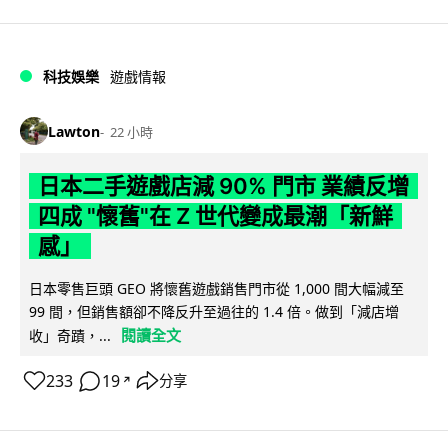
科技娛樂
遊戲情報
Lawton
22 小時
日本二手遊戲店減 90% 門市 業績反增
四成 "懷舊"在 Z 世代變成最潮「新鮮
感」
日本零售巨頭 GEO 將懷舊遊戲銷售門市從 1,000 間大幅減至
99 間，但銷售額卻不降反升至過往的 1.4 倍。做到「減店增
閱讀全文
收」奇蹟，...
233
19
分享
↗