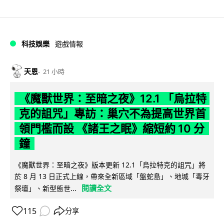
科技娛樂
遊戲情報
天恩
21 小時
《魔獸世界：至暗之夜》12.1 「烏拉特
克的詛咒」專訪：巢穴不為提高世界首
領門檻而設 《諸王之眠》縮短約 10 分
鐘
《魔獸世界：至暗之夜》版本更新 12.1「烏拉特克的詛咒」將
於 8 月 13 日正式上線，帶來全新區域「盤蛇島」、地城「毒牙
閱讀全文
祭壇」、新型態世...
115
分享