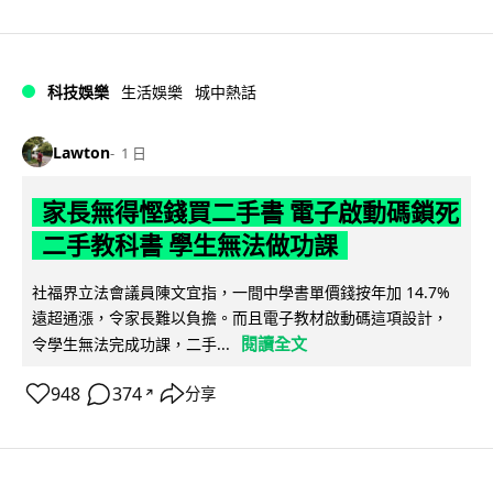
科技娛樂
生活娛樂
城中熱話
Lawton
1 日
家長無得慳錢買二手書 電子啟動碼鎖死
二手教科書 學生無法做功課
社福界立法會議員陳文宜指，一間中學書單價錢按年加 14.7%
遠超通漲，令家長難以負擔。而且電子教材啟動碼這項設計，
閱讀全文
令學生無法完成功課，二手...
948
374
分享
↗