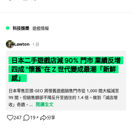
科技娛樂
遊戲情報
Lawton
1 日
日本二手遊戲店減 90% 門市 業績反增
四成 "懷舊"在 Z 世代變成最潮「新鮮
感」
日本零售巨頭 GEO 將懷舊遊戲銷售門市從 1,000 間大幅減至
99 間，但銷售額卻不降反升至過往的 1.4 倍。做到「減店增
閱讀全文
收」奇蹟，...
247
19
分享
↗