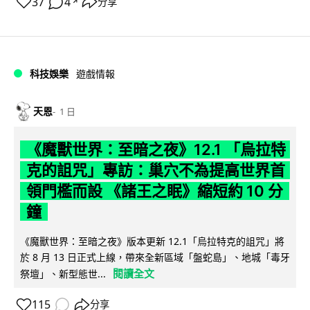
37
4
分享
↗
科技娛樂
遊戲情報
天恩
1 日
《魔獸世界：至暗之夜》12.1 「烏拉特
克的詛咒」專訪：巢穴不為提高世界首
領門檻而設 《諸王之眠》縮短約 10 分
鐘
《魔獸世界：至暗之夜》版本更新 12.1「烏拉特克的詛咒」將
於 8 月 13 日正式上線，帶來全新區域「盤蛇島」、地城「毒牙
閱讀全文
祭壇」、新型態世...
115
分享