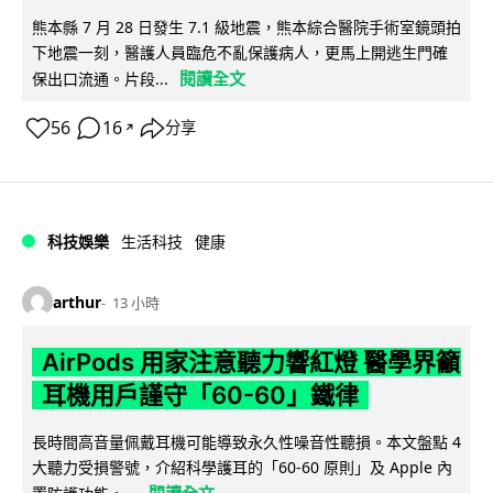
熊本縣 7 月 28 日發生 7.1 級地震，熊本綜合醫院手術室鏡頭拍
下地震一刻，醫護人員臨危不亂保護病人，更馬上開逃生門確
閱讀全文
保出口流通。片段...
56
16
分享
↗
科技娛樂
生活科技
健康
arthur
13 小時
AirPods 用家注意聽力響紅燈 醫學界籲
耳機用戶謹守「60-60」鐵律
長時間高音量佩戴耳機可能導致永久性噪音性聽損。本文盤點 4
大聽力受損警號，介紹科學護耳的「60-60 原則」及 Apple 內