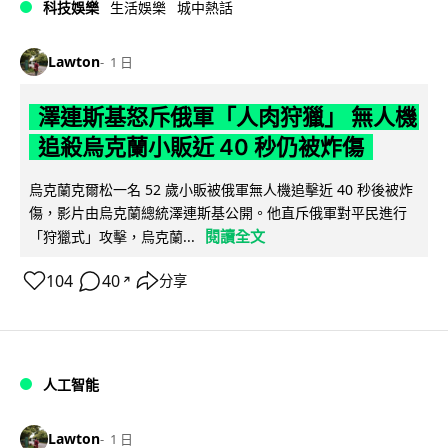
科技娛樂
生活娛樂
城中熱話
Lawton
1 日
澤連斯基怒斥俄軍「人肉狩獵」 無人機
追殺烏克蘭小販近 40 秒仍被炸傷
烏克蘭克爾松一名 52 歲小販被俄軍無人機追擊近 40 秒後被炸
傷，影片由烏克蘭總統澤連斯基公開。他直斥俄軍對平民進行
閱讀全文
「狩獵式」攻擊，烏克蘭...
104
40
分享
↗
人工智能
Lawton
1 日