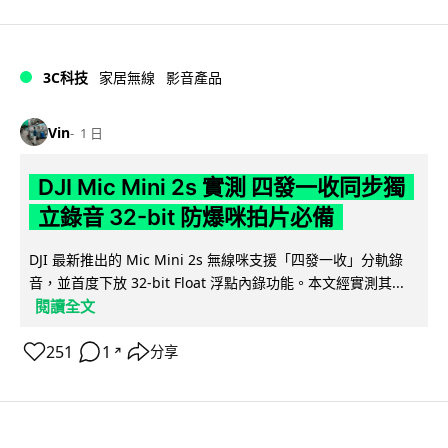
3C科技
家居無線
影音產品
Vin
1 日
DJI Mic Mini 2s 實測 四發一收同步獨
立錄音 32-bit 防爆咪拍片必備
DJI 最新推出的 Mic Mini 2s 無線咪支援「四發一收」分軌錄
音，並首度下放 32-bit Float 浮點內錄功能。本文經實測其...
閱讀全文
251
1
分享
↗