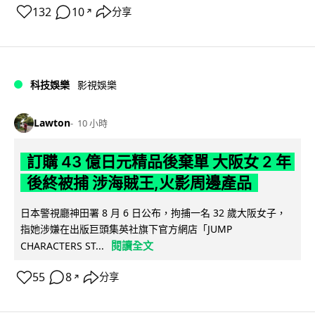
132
10
分享
↗
科技娛樂
影視娛樂
Lawton
10 小時
訂購 43 億日元精品後棄單 大阪女 2 年
後終被捕 涉海賊王,火影周邊產品
日本警視廳神田署 8 月 6 日公布，拘捕一名 32 歲大阪女子，
指她涉嫌在出版巨頭集英社旗下官方網店「JUMP
閱讀全文
CHARACTERS ST...
55
8
分享
↗