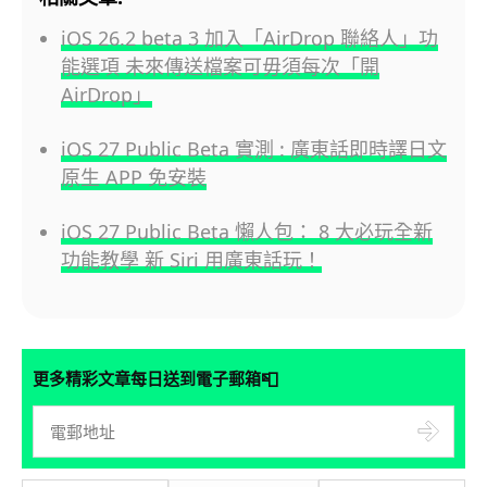
iOS 26.2 beta 3 加入「AirDrop 聯絡人」功
能選項 未來傳送檔案可毋須每次「開
AirDrop」
iOS 27 Public Beta 實測 : 廣東話即時譯日文
原生 APP 免安裝
iOS 27 Public Beta 懶人包： 8 大必玩全新
功能教學 新 Siri 用廣東話玩！
📮
更多精彩文章每日送到電子郵箱