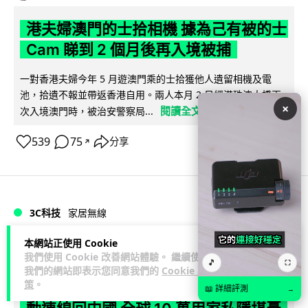
港夫婦澳門的士拾相機 據為己有被的士
Cam 睇到 2 個月後再入境被捕
一對香港夫婦今年 5 月遊澳門乘的士拾獲他人遺留相機及電
池，拾遺不報並帶返香港自用。兩人本月 2 日經港珠澳大橋再
×
閱讀全文
次入境澳門時，被治安警察局...
539
75
分享
↗
3C科技
家居無線
本網站正使用 Cookie
Vin
1 日
我們使用 Cookie 改善網站體驗。 繼續使用
🎵
⛶
我們的網站即表示您同意我們的
Cookie 政
策
。
逾 20 款平價路由器爆後門 每 35 秒自
📖 詳細評測
→