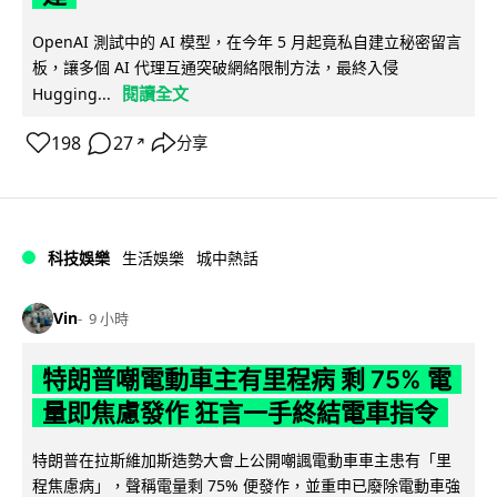
OpenAI 測試中的 AI 模型，在今年 5 月起竟私自建立秘密留言
板，讓多個 AI 代理互通突破網絡限制方法，最終入侵
閱讀全文
Hugging...
198
27
分享
↗
科技娛樂
生活娛樂
城中熱話
Vin
9 小時
特朗普嘲電動車主有里程病 剩 75% 電
量即焦慮發作 狂言一手終結電車指令
特朗普在拉斯維加斯造勢大會上公開嘲諷電動車車主患有「里
程焦慮病」，聲稱電量剩 75% 便發作，並重申已廢除電動車強