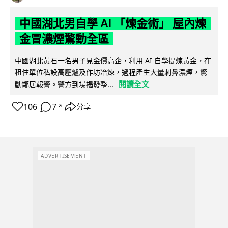
中國湖北男自學 AI 「煉金術」 屋內煉
金冒濃煙驚動全區
中國湖北黃石一名男子見金價高企，利用 AI 自學提煉黃金，在
租住單位私設高壓爐及作坊冶煉，過程產生大量刺鼻濃煙，驚
閱讀全文
動鄰居報警。警方到場揭發整...
106
7
分享
↗
ADVERTISEMENT