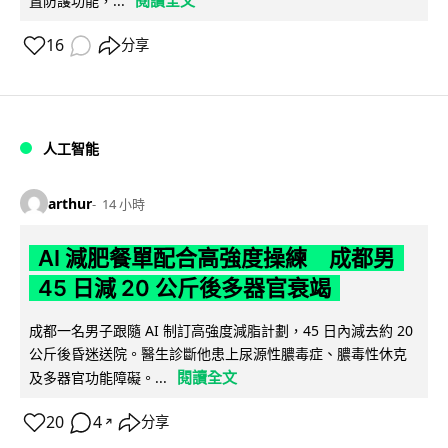
閱讀全文
置防護功能，...
16
分享
人工智能
arthur
14 小時
AI 減肥餐單配合高強度操練 成都男
45 日減 20 公斤後多器官衰竭
成都一名男子跟隨 AI 制訂高強度減脂計劃，45 日內減去約 20
公斤後昏迷送院。醫生診斷他患上尿源性膿毒症、膿毒性休克
閱讀全文
及多器官功能障礙。...
20
4
分享
↗