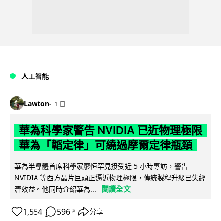
人工智能
Lawton
1 日
華為科學家警告 NVIDIA 已近物理極限
華為「韜定律」可繞過摩爾定律瓶頸
華為半導體首席科學家廖恒罕見接受近 5 小時專訪，警告
NVIDIA 等西方晶片巨頭正逼近物理極限，傳統製程升級已失經
閱讀全文
濟效益。他同時介紹華為...
1,554
596
分享
↗