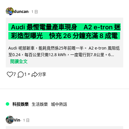
duncan
1 日
Audi 最慳電量產車現身 A2 e-tron 迷
彩造型曝光 快充 26 分鐘充滿 8 成電
Audi 呢部新車，能耗竟然係25年前嘅一半。 A2 e-tron 風阻低
至0.24，每百公里只需12.8 kWh，一度電行到7.8公里。6...
閱讀全文
7
1
分享
↗
科技娛樂
生活娛樂
城中熱話
Vin
1 日