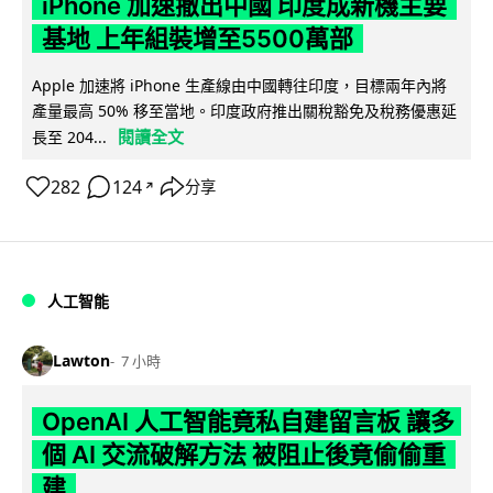
iPhone 加速撤出中國 印度成新機主要
基地 上年組裝增至5500萬部
Apple 加速將 iPhone 生產線由中國轉往印度，目標兩年內將
產量最高 50% 移至當地。印度政府推出關稅豁免及稅務優惠延
閱讀全文
長至 204...
282
124
分享
↗
人工智能
Lawton
7 小時
OpenAI 人工智能竟私自建留言板 讓多
個 AI 交流破解方法 被阻止後竟偷偷重
建