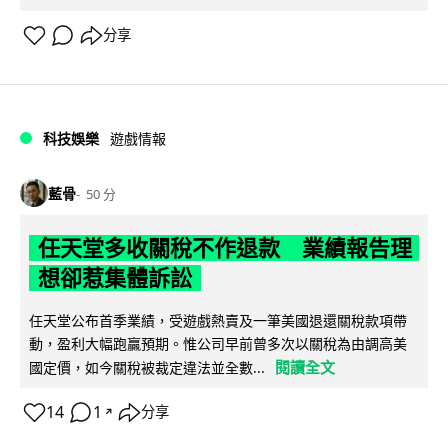
分享
科技娛樂
遊戲情報
藍骨
50 分
任天堂多收關稅不作退款 業績報告理
想卻惹集體訴訟
任天堂公布首季業績，受遊戲熱賣及一筆美國退還關稅款項帶
動，盈利大幅跑贏預期。惟公司早前曾多次以關稅為由調高美
閱讀全文
國定價，如今關稅被裁定違法並全數...
14
1
分享
↗