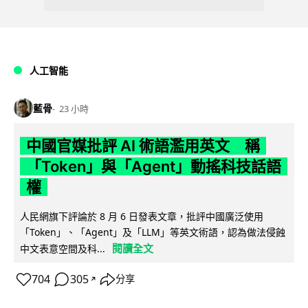
人工智能
藍骨
23 小時
中國官媒批評 AI 術語濫用英文 稱
「Token」與「Agent」動搖科技話語
權
人民網旗下評論於 8 月 6 日發表文章，批評中國廣泛使用
「Token」、「Agent」及「LLM」等英文術語，認為做法侵蝕
閱讀全文
中文表意空間及科...
704
305
分享
↗