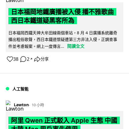
日本福岡地鐵廣播被入侵 播不雅歌曲
西日本鐵道疑黑客所為
日本福岡西鐵天神大牟田線兩個車站，8 月 4 日廣播系統離奇
播出粗俗歌聲，西日本鐵道懷疑遭第三方非法入侵，正調查事
閱讀全文
件並考慮報案。網上一度傳言...
38
2
分享
↗
人工智能
Lawton
10 小時
阿里 Qwen 正式駁入 Apple 生態 中國