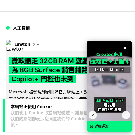
人工智能
Lawton
2 日
×
微軟刪走 32GB RAM 遊戲建議 分析:
為 8GB Surface 銷售鋪路 連自家
Copilot+ 門檻也未到
Microsoft 被發現靜靜刪除官方網站上，對遊戲玩家要為電腦配
置 32GB RAM 的建議。分析指微軟同時新推出的 8GB RAM 入
閱讀全文
門...
本網站正使用 Cookie
我們使用 Cookie 改善網站體驗。 繼續使用
🎵
⛶
我們的網站即表示您同意我們的
Cookie 政
171
16
分享
↗
策
。
📖 詳細評測
→