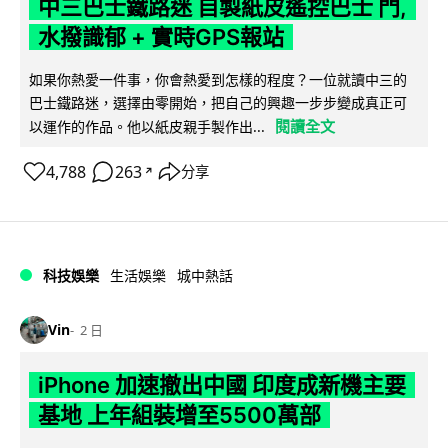
中三巴士鐵路迷 自製紙皮遙控巴士 門,
水撥識郁 + 實時GPS報站
如果你熱愛一件事，你會熱愛到怎樣的程度？一位就讀中三的
巴士鐵路迷，選擇由零開始，把自己的興趣一步步變成真正可
閱讀全文
以運作的作品。他以紙皮親手製作出...
4,788
263
分享
↗
科技娛樂
生活娛樂
城中熱話
Vin
2 日
iPhone 加速撤出中國 印度成新機主要
基地 上年組裝增至5500萬部