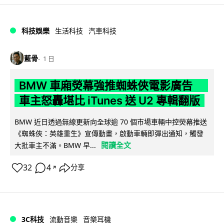
科技娛樂
生活科技
汽車科技
藍骨
1 日
BMW 車廂熒幕強推蜘蛛俠電影廣告
車主怒轟堪比 iTunes 送 U2 專輯翻版
BMW 近日透過無線更新向全球逾 70 個市場車輛中控熒幕推送
《蜘蛛俠：英雄重生》宣傳動畫，啟動車輛即彈出通知，觸發
閱讀全文
大批車主不滿。BMW 早...
32
4
分享
↗
3C科技
流動音樂
音樂耳機