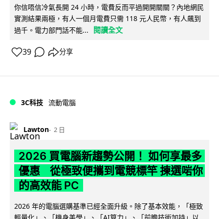
你信唔信冷氣長開 24 小時，電費反而平過開開關關？內地網民
實測結果兩極，有人一個月電費只需 118 元人民幣，有人飆到
閱讀全文
過千。電力部門話不能...
39
分享
3C科技
流動電腦
Lawton
2 日
2026 買電腦新趨勢公開！ 如何享最多
優惠 從極致便攜到電競標竿 揀選啱你
的高效能 PC
2026 年的電腦選購基準已經全面升級。除了基本效能，「極致
輕量化」、「機身美學」、「AI算力」、「前瞻技術加持」以