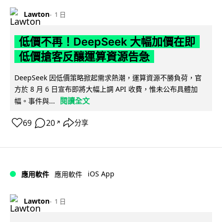
Lawton
1 日
低價不再！DeepSeek 大幅加價在即
低價搶客反釀運算資源告急
DeepSeek 因低價策略掀起需求熱潮，運算資源不勝負荷，官
方於 8 月 6 日宣布即將大幅上調 API 收費，惟未公布具體加
閱讀全文
幅。事件與...
69
20
分享
↗
iOS App
應用軟件
應用軟件
Lawton
1 日