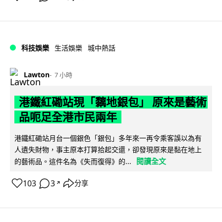
科技娛樂
生活娛樂
城中熱話
Lawton
7 小時
港鐵紅磡站現「黐地銀包」 原來是藝術
品呃足全港市民兩年
港鐵紅磡站月台一個銀色「銀包」多年來一再令乘客誤以為有
人遺失財物，事主原本打算拾起交還，卻發現原來是黏在地上
閱讀全文
的藝術品。這件名為《失而復得》的...
103
3
分享
↗