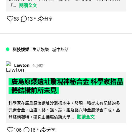
閱讀全文
「...
68
13
分享
↗
科技娛樂
生活娛樂
城中熱話
Lawton
6 小時
廣島原爆遺址驚現神秘合金 科學家指晶
體結構前所未見
科學家在廣島原爆遺址沙灘樣本中，發現一種從未有記錄的多
元素合金，由鐵、鉻、鎳、錳、鉬及鋁六種金屬混合而成，晶
閱讀全文
體結構獨特。研究由佛羅倫斯大學...
106
16
分享
↗