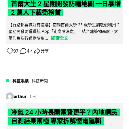
首爾大生 2 星期開發防曬地圖 一日暴增
2 萬人下載衝榜首
【行路都要揀好有遮陰】南韓首爾大學 23 歲學生劉敏俊利用 2
星期開發防曬導航 App「走向陰涼處」，結合建築物高度、太
閱讀全文
陽仰角及行道樹陰影...
97
4
分享
↗
科技娛樂
科技新聞
arthur
1 日
冷氣 24 小時長開電費更平？內地網民
自測結果兩極 專家拆解慳電邏輯