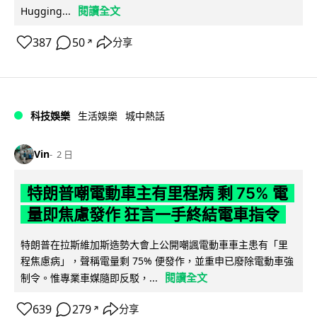
閱讀全文
Hugging...
387
50
分享
↗
科技娛樂
生活娛樂
城中熱話
Vin
2 日
特朗普嘲電動車主有里程病 剩 75% 電
量即焦慮發作 狂言一手終結電車指令
特朗普在拉斯維加斯造勢大會上公開嘲諷電動車車主患有「里
程焦慮病」，聲稱電量剩 75% 便發作，並重申已廢除電動車強
閱讀全文
制令。惟專業車媒隨即反駁，...
639
279
分享
↗