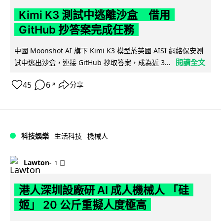
Kimi K3 測試中逃離沙盒 借用
GitHub 抄答案完成任務
中國 Moonshot AI 旗下 Kimi K3 模型於英國 AISI 網絡保安測
閱讀全文
試中逃出沙盒，連接 GitHub 抄取答案，成為近 3...
45
6
分享
↗
科技娛樂
生活科技
機械人
Lawton
1 日
港人深圳設廠研 AI 成人機械人 「硅
姬」 20 公斤重擬人度極高