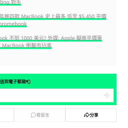
Ring 對手
明年推四款 MacBook 史上最多 低至 $5,450 平價
romebook
ook 不到 1000 美元? 外媒: Apple 擬推平價筆
 MacBook 衝擊市佔率
📮
送到電子郵箱
看留言
分享