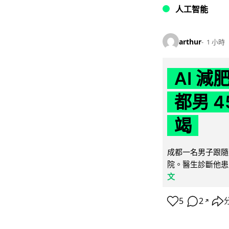
人工智能
arthur
1 小時
AI 
都男 4
竭
成都一名男子跟隨 
院。醫生診斷他患
文
5
2
↗