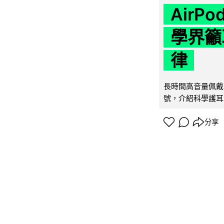
AirP
學界籲
律
長時間高音量佩戴
號，介紹科學護耳的「
分享