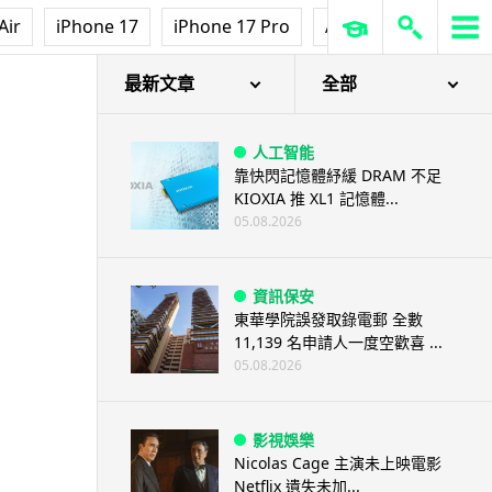
Air
iPhone 17
iPhone 17 Pro
AirPods Pro 3
Ap
最新文章
全部
人工智能
靠快閃記憶體紓緩 DRAM 不足
KIOXIA 推 XL1 記憶體...
05.08.2026
資訊保安
東華學院誤發取錄電郵 全數
11,139 名申請人一度空歡喜 ...
05.08.2026
影視娛樂
Nicolas Cage 主演未上映電影
Netflix 遺失未加...