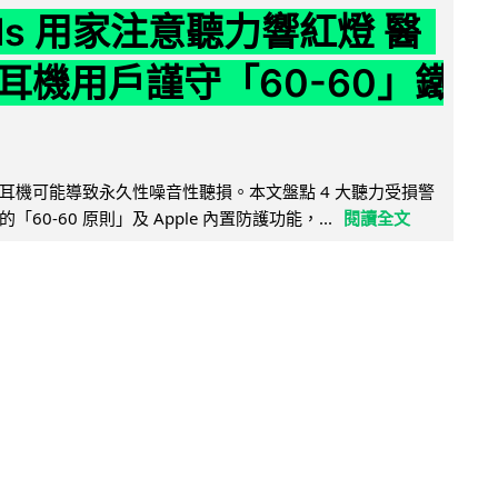
ods 用家注意聽力響紅燈 醫
耳機用戶謹守「60-60」鐵
耳機可能導致永久性噪音性聽損。本文盤點 4 大聽力受損警
60-60 原則」及 Apple 內置防護功能，...
閱讀全文