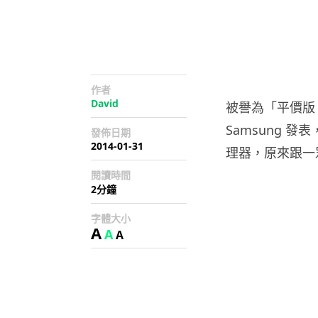
作者
David
被譽為「平價版 N
Samsung 發表
發佈日期
2014-01-31
理器，原來跟一眾
閱讀時間
2分鐘
字體大小
A
A
A