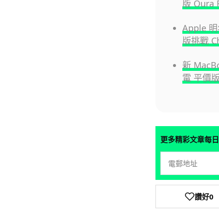
版 Oura 
Apple 
版挑戰 Ch
新 MacB
電 平價版
更多精彩文章每日
讚好
0