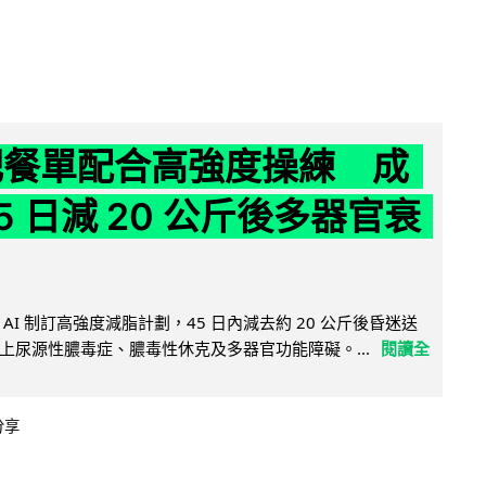
減肥餐單配合高強度操練 成
5 日減 20 公斤後多器官衰
AI 制訂高強度減脂計劃，45 日內減去約 20 公斤後昏迷送
上尿源性膿毒症、膿毒性休克及多器官功能障礙。...
閱讀全
分享